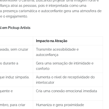
 desenvolver o carisma, buscando projetar uma imagem forte e
iança atrai as pessoas, pois é interpretada como uma
uma presença carismática e autoconfiante gera uma atmosfera de
o e o engajamento.
l em Pickup Artists
Impacto na Atração
axada, sem cruzar
Transmite acessibilidade e
autoconfiança
s durante a
Gera uma sensação de intimidade e
conforto
que induz simpatia.
Aumenta o nível de receptividade do
interlocutor
quente e
Cria uma conexão emocional imediata
mbro, para criar
Humaniza e gera proximidade