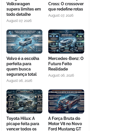
Volkswagen
Cross: O crossover
supera limites em
que redefine rotas
todo detalhe
August 07, 2026
August 07, 2026
Volvo é a escolha
Mercedes-Benz: O
perfeita para
Futuro Feito
quem busca
Realidade
segurança total
August 06, 2026
August 06, 2026
Toyota Hilux: A
A Força Bruta do
picape feita para
Motor V8 no Novo
vencer todos os
Ford Mustang GT