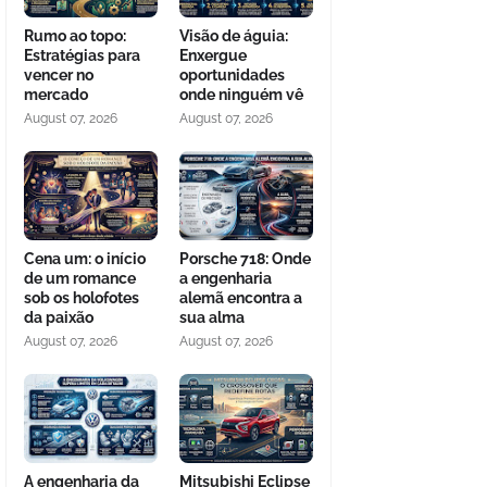
Rumo ao topo:
Visão de águia:
Estratégias para
Enxergue
vencer no
oportunidades
mercado
onde ninguém vê
August 07, 2026
August 07, 2026
Cena um: o início
Porsche 718: Onde
de um romance
a engenharia
sob os holofotes
alemã encontra a
da paixão
sua alma
August 07, 2026
August 07, 2026
A engenharia da
Mitsubishi Eclipse