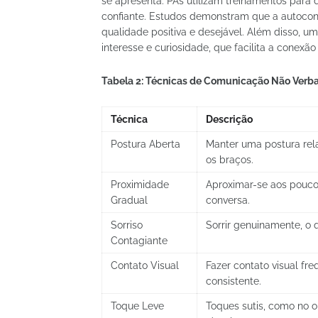
se apresenta. PAs utilizam treinamentos para
confiante. Estudos demonstram que a autoconf
qualidade positiva e desejável. Além disso, 
interesse e curiosidade, que facilita a conexã
Tabela 2: Técnicas de Comunicação Não Verba
Técnica
Descrição
Postura Aberta
Manter uma postura rel
os braços.
Proximidade
Aproximar-se aos pouco
Gradual
conversa.
Sorriso
Sorrir genuinamente, o 
Contagiante
Contato Visual
Fazer contato visual fre
consistente.
Toque Leve
Toques sutis, como no o