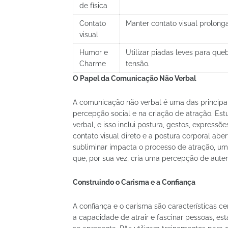
de física
Contato
Manter contato visual prolonga
visual
Humor e
Utilizar piadas leves para queb
Charme
tensão.
O Papel da Comunicação Não Verbal
A comunicação não verbal é uma das principais
percepção social e na criação de atração. E
verbal, e isso inclui postura, gestos, expressõ
contato visual direto e a postura corporal abe
subliminar impacta o processo de atração, uma v
que, por sua vez, cria uma percepção de auten
Construindo o Carisma e a Confiança
A confiança e o carisma são características ce
a capacidade de atrair e fascinar pessoas, e