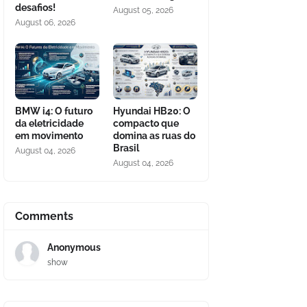
desafios!
August 05, 2026
August 06, 2026
BMW i4: O futuro
Hyundai HB20: O
da eletricidade
compacto que
em movimento
domina as ruas do
Brasil
August 04, 2026
August 04, 2026
Comments
Anonymous
show