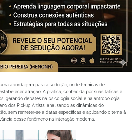
mo uma abordagem para a sedução, onde técnicas de
stabelecer atração. A prática, conhecida por suas táticas e
cos, gerando debates na psicologia social e na antropologia
no dos Pickup Artists, analisando as dinâmicas do
, sem remeter-se a datas específicas e aplicando o tema à
evância desse fenômeno na interação moderna.