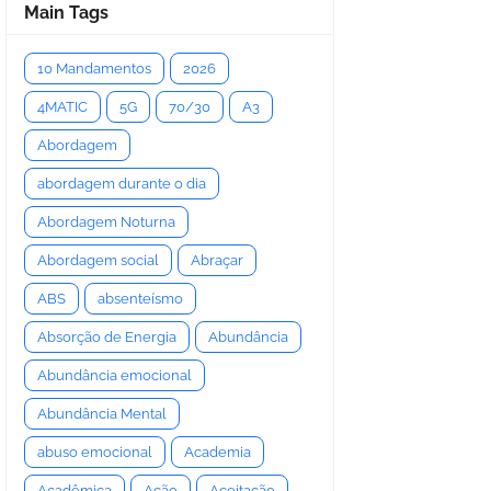
Main Tags
10 Mandamentos
2026
4MATIC
5G
70/30
A3
Abordagem
abordagem durante o dia
Abordagem Noturna
Abordagem social
Abraçar
ABS
absenteísmo
Absorção de Energia
Abundância
Abundância emocional
Abundância Mental
abuso emocional
Academia
Acadêmica
Ação
Aceitação