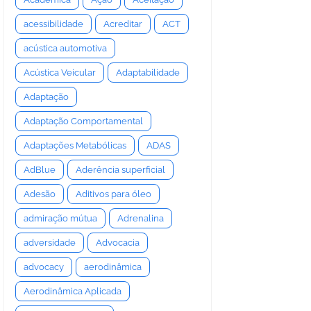
acessibilidade
Acreditar
ACT
acústica automotiva
Acústica Veicular
Adaptabilidade
Adaptação
Adaptação Comportamental
Adaptações Metabólicas
ADAS
AdBlue
Aderência superficial
Adesão
Aditivos para óleo
admiração mútua
Adrenalina
adversidade
Advocacia
advocacy
aerodinâmica
Aerodinâmica Aplicada