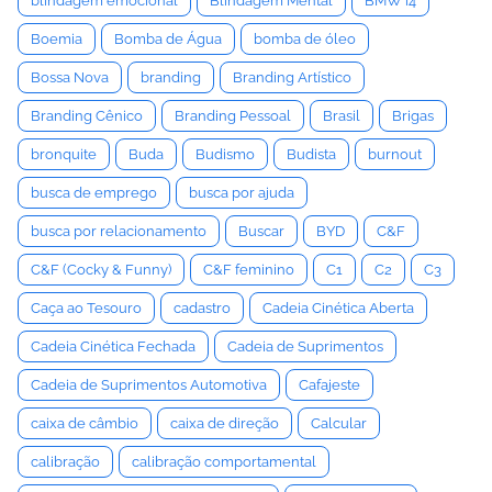
blindagem emocional
Blindagem Mental
BMW i4
Boemia
Bomba de Água
bomba de óleo
Bossa Nova
branding
Branding Artístico
Branding Cênico
Branding Pessoal
Brasil
Brigas
bronquite
Buda
Budismo
Budista
burnout
busca de emprego
busca por ajuda
busca por relacionamento
Buscar
BYD
C&F
C&F (Cocky & Funny)
C&F feminino
C1
C2
C3
Caça ao Tesouro
cadastro
Cadeia Cinética Aberta
Cadeia Cinética Fechada
Cadeia de Suprimentos
Cadeia de Suprimentos Automotiva
Cafajeste
caixa de câmbio
caixa de direção
Calcular
calibração
calibração comportamental