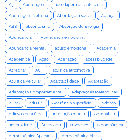
A3
Abordagem
abordagem durante o dia
Abordagem Noturna
Abordagem social
Abraçar
ABS
absenteísmo
Absorção de Energia
Abundância
Abundância emocional
Abundância Mental
abuso emocional
Academia
Acadêmica
Ação
Aceitação
acessibilidade
Acreditar
ACT
acústica automotiva
Acústica Veicular
Adaptabilidade
Adaptação
Adaptação Comportamental
Adaptações Metabólicas
ADAS
AdBlue
Aderência superficial
Adesão
Aditivos para óleo
admiração mútua
Adrenalina
adversidade
Advocacia
advocacy
aerodinâmica
Aerodinâmica Aplicada
Aerodinâmica Ativa