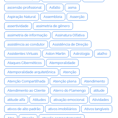
ascensão profissional
Asfalto
asma
Aspiração Natural
Assembleia
Asserção
assertividade
assimetria de gênero
assimetria de informação
Assinatura Olfativa
assistência ao condutor
Assistência de Direção
Assistentes Virtuais
Aston Martin
Astrologia
atalho
Ataques Cibernéticos
Atemporalidade
Atemporalidade arquitetônica
Atenção
Atenção Compartilhada
Atenção plena
Atendimento
Atendimento ao Cliente
Aterro do Flamengo
atitude
atitude alfa
Atitudes
ativação emocional
Atividades
ativos de alto padrão
ativos imobiliários
Ativos tangíveis