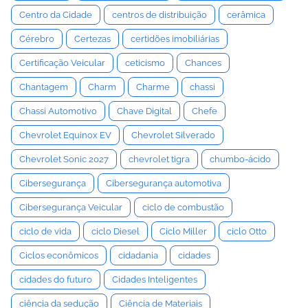
Centro da Cidade
centros de distribuição
cerâmica
Cérebro
Certezas
certidões imobiliárias
Certificação Veicular
ceticismo
Chances
Chantagem
Charm
Charme
chassi
Chassi Automotivo
Chave Digital
Chefe
Chevrolet Equinox EV
Chevrolet Silverado
Chevrolet Sonic 2027
chevrolet tigra
chumbo-ácido
Cibersegurança
Cibersegurança automotiva
Cibersegurança Veicular
ciclo de combustão
ciclo de vida
ciclo Diesel
Ciclo Miller
ciclo Otto
Ciclos econômicos
cidadania
cidades
cidades do futuro
Cidades Inteligentes
ciência da sedução
Ciência de Materiais