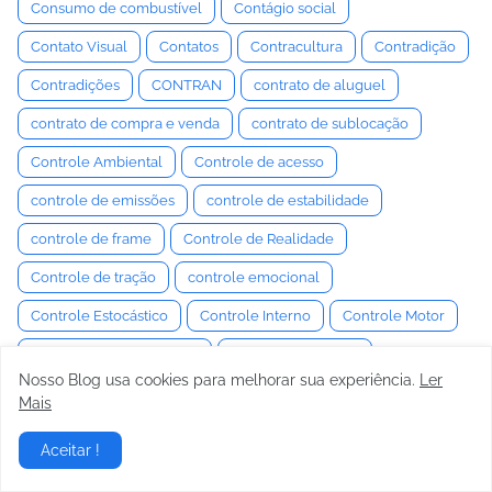
Consumo de combustível
Contágio social
Contato Visual
Contatos
Contracultura
Contradição
Contradições
CONTRAN
contrato de aluguel
contrato de compra e venda
contrato de sublocação
Controle Ambiental
Controle de acesso
controle de emissões
controle de estabilidade
controle de frame
Controle de Realidade
Controle de tração
controle emocional
Controle Estocástico
Controle Interno
Controle Motor
Controle Neuromuscular
Controle Semiativo
Nosso Blog usa cookies para melhorar sua experiência.
Ler
controle social
Convenção
Convencimento
Mais
Convergência e Câmber
Conversa
Conversaa
Aceitar !
Conversação
Conversas
conversor de torque