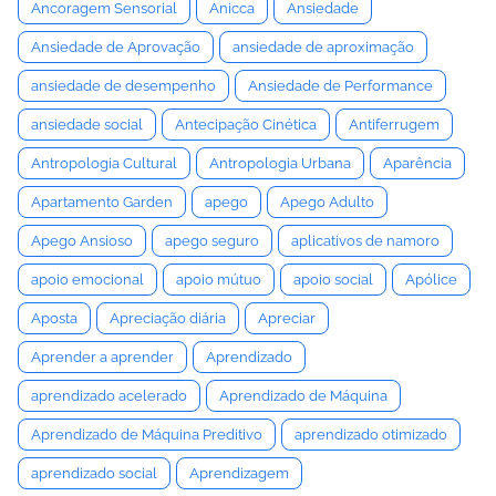
Ancoragem Sensorial
Anicca
Ansiedade
Ansiedade de Aprovação
ansiedade de aproximação
ansiedade de desempenho
Ansiedade de Performance
ansiedade social
Antecipação Cinética
Antiferrugem
Antropologia Cultural
Antropologia Urbana
Aparência
Apartamento Garden
apego
Apego Adulto
Apego Ansioso
apego seguro
aplicativos de namoro
apoio emocional
apoio mútuo
apoio social
Apólice
Aposta
Apreciação diária
Apreciar
Aprender a aprender
Aprendizado
aprendizado acelerado
Aprendizado de Máquina
Aprendizado de Máquina Preditivo
aprendizado otimizado
aprendizado social
Aprendizagem