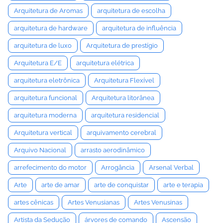
Arquitetura de Aromas
arquitetura de escolha
arquitetura de hardware
arquitetura de influência
arquitetura de luxo
Arquitetura de prestígio
Arquitetura E/E
arquitetura elétrica
arquitetura eletrônica
Arquitetura Flexível
arquitetura funcional
Arquitetura litorânea
arquitetura moderna
arquitetura residencial
Arquitetura vertical
arquivamento cerebral
Arquivo Nacional
arrasto aerodinâmico
arrefecimento do motor
Arrogância
Arsenal Verbal
Arte
arte de amar
arte de conquistar
arte e terapia
artes cênicas
Artes Venusianas
Artes Venusinas
Artista da Sedução
árvores de comando
Ascensão