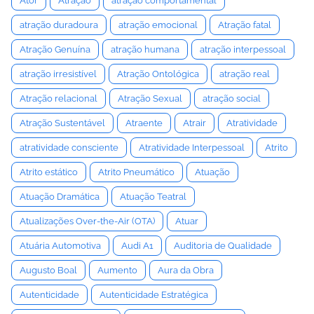
Ator
Atração
atração comportamental
atração duradoura
atração emocional
Atração fatal
Atração Genuína
atração humana
atração interpessoal
atração irresistível
Atração Ontológica
atração real
Atração relacional
Atração Sexual
atração social
Atração Sustentável
Atraente
Atrair
Atratividade
atratividade consciente
Atratividade Interpessoal
Atrito
Atrito estático
Atrito Pneumático
Atuação
Atuação Dramática
Atuação Teatral
Atualizações Over-the-Air (OTA)
Atuar
Atuária Automotiva
Audi A1
Auditoria de Qualidade
Augusto Boal
Aumento
Aura da Obra
Autenticidade
Autenticidade Estratégica