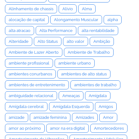
Alinhamento de chassis
Alívio
Alma
alocação de capital
Alongamento Muscular
alpha
alta atracao
Alta Performance
alta rentabilidade
Alteridade
Alto Status
alto valor
Ambição
Ambiente de Lazer Aberto
Ambiente de Trabalho
ambiente profissional
ambiente urbano
ambientes conurbanos
ambientes de alto status
ambientes de entretenimento
ambientes de trabalho
ambiguidade relacional
Ameaças
Amígdala
Amígdala cerebral
Amígdala Esquerda
Amigos
amizade
amizade feminina
Amizades
Amor
amor ao próximo
amor na era digital
Amortecedores