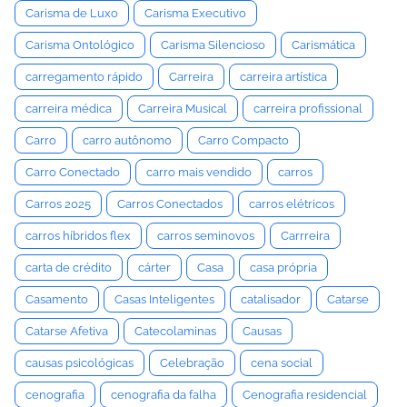
Carisma de Luxo
Carisma Executivo
Carisma Ontológico
Carisma Silencioso
Carismática
carregamento rápido
Carreira
carreira artística
carreira médica
Carreira Musical
carreira profissional
Carro
carro autônomo
Carro Compacto
Carro Conectado
carro mais vendido
carros
Carros 2025
Carros Conectados
carros elétricos
carros híbridos flex
carros seminovos
Carrreira
carta de crédito
cárter
Casa
casa própria
Casamento
Casas Inteligentes
catalisador
Catarse
Catarse Afetiva
Catecolaminas
Causas
causas psicológicas
Celebração
cena social
cenografia
cenografia da falha
Cenografia residencial