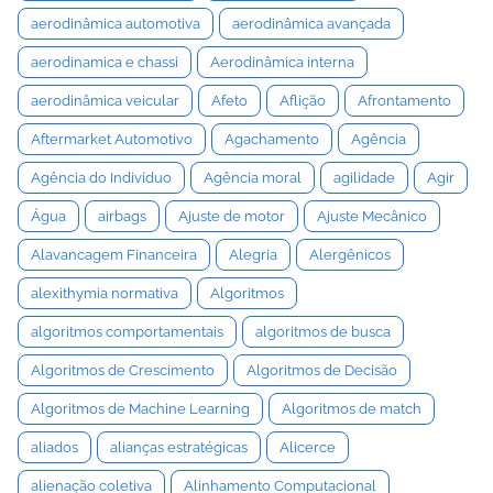
aerodinâmica automotiva
aerodinâmica avançada
aerodinamica e chassi
Aerodinâmica interna
aerodinâmica veicular
Afeto
Aflição
Afrontamento
Aftermarket Automotivo
Agachamento
Agência
Agência do Indivíduo
Agência moral
agilidade
Agir
Água
airbags
Ajuste de motor
Ajuste Mecânico
Alavancagem Financeira
Alegria
Alergênicos
alexithymia normativa
Algoritmos
algoritmos comportamentais
algoritmos de busca
Algoritmos de Crescimento
Algoritmos de Decisão
Algoritmos de Machine Learning
Algoritmos de match
aliados
alianças estratégicas
Alicerce
alienação coletiva
Alinhamento Computacional