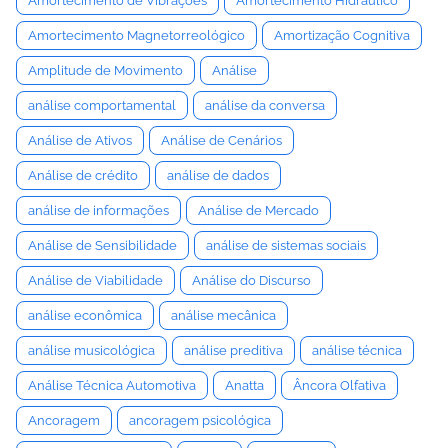
Amortecimento de Vibrações
Amortecimento Hidráulico
Amortecimento Magnetorreológico
Amortização Cognitiva
Amplitude de Movimento
Análise
análise comportamental
análise da conversa
Análise de Ativos
Análise de Cenários
Análise de crédito
análise de dados
análise de informações
Análise de Mercado
Análise de Sensibilidade
análise de sistemas sociais
Análise de Viabilidade
Análise do Discurso
análise econômica
análise mecânica
análise musicológica
análise preditiva
análise técnica
Análise Técnica Automotiva
Anatta
Âncora Olfativa
Ancoragem
ancoragem psicológica