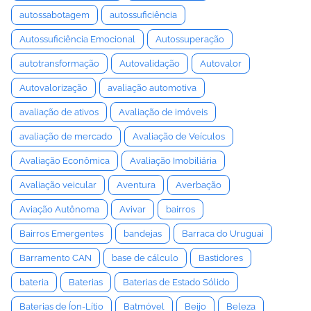
autossabotagem
autossuficiência
Autossuficiência Emocional
Autossuperação
autotransformação
Autovalidação
Autovalor
Autovalorização
avaliação automotiva
avaliação de ativos
Avaliação de imóveis
avaliação de mercado
Avaliação de Veículos
Avaliação Econômica
Avaliação Imobiliária
Avaliação veicular
Aventura
Averbação
Aviação Autônoma
Avivar
bairros
Bairros Emergentes
bandejas
Barraca do Uruguai
Barramento CAN
base de cálculo
Bastidores
bateria
Baterias
Baterias de Estado Sólido
Baterias de Íon-Lítio
Batmóvel
Beijo
Beleza