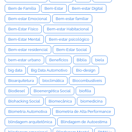
Bem de Família
Bem-Estar
Bem-estar Digital
Bem-estar Emocional
Bem-estar familiar
Bem-Estar Físico
Bem-estar Habitacional
Bem-Estar Mental
Bem-estar psicológico
Bem-estar residencial
Bem-Estar Social
bem-estar urbano
Benefícios
Bíblia
biela
big data
Big Data Automotivo
Bio-design
Bioarquitetura
bioclimática
Biocombustíveis
Biodiesel
Bioenergética Social
biofilia
Biohacking Social
Biomecânica
biomedicina
Biometria Automotiva
Biometria de Alta Performance
blindagem arquitetônica
Blindagem de Autoestima