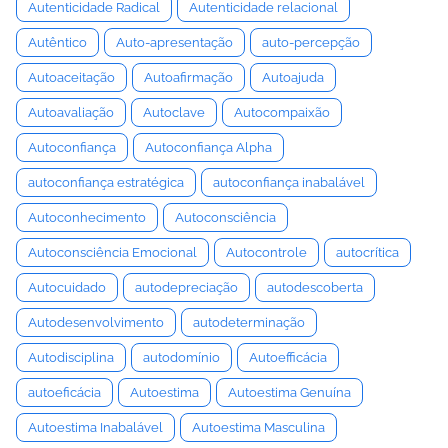
Autenticidade Radical
Autenticidade relacional
Autêntico
Auto-apresentação
auto-percepção
Autoaceitação
Autoafirmação
Autoajuda
Autoavaliação
Autoclave
Autocompaixão
Autoconfiança
Autoconfiança Alpha
autoconfiança estratégica
autoconfiança inabalável
Autoconhecimento
Autoconsciência
Autoconsciência Emocional
Autocontrole
autocrítica
Autocuidado
autodepreciação
autodescoberta
Autodesenvolvimento
autodeterminação
Autodisciplina
autodomínio
Autoefficácia
autoeficácia
Autoestima
Autoestima Genuína
Autoestima Inabalável
Autoestima Masculina