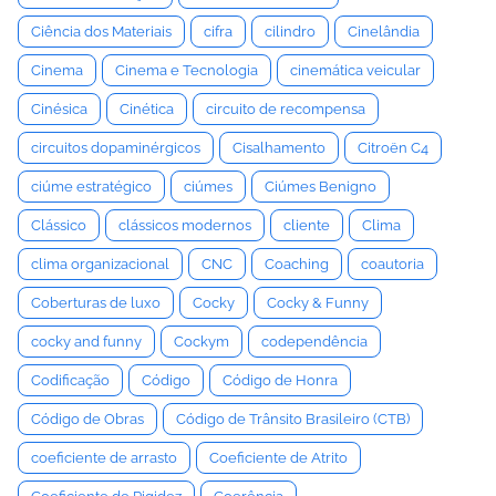
Ciência dos Materiais
cifra
cilindro
Cinelândia
Cinema
Cinema e Tecnologia
cinemática veicular
Cinésica
Cinética
circuito de recompensa
circuitos dopaminérgicos
Cisalhamento
Citroën C4
ciúme estratégico
ciúmes
Ciúmes Benigno
Clássico
clássicos modernos
cliente
Clima
clima organizacional
CNC
Coaching
coautoria
Coberturas de luxo
Cocky
Cocky & Funny
cocky and funny
Cockym
codependência
Codificação
Código
Código de Honra
Código de Obras
Código de Trânsito Brasileiro (CTB)
coeficiente de arrasto
Coeficiente de Atrito