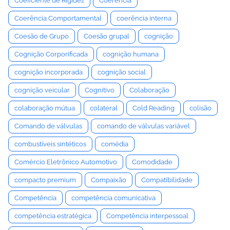
Coeficiente de Rigidez
Coerência
Coerência Comportamental
coerência interna
Coesão de Grupo
Coesão grupal
cognição
Cognição Corporificada
cognição humana
cognição incorporada
cognição social
cognição veicular
Cognitivo
Colaboração
colaboração mútua
colateral
Cold Reading
colisão
Comando de válvulas
comando de válvulas variável
combustíveis sintéticos
comédia
Comércio Eletrônico Automotivo
Comodidade
compacto premium
Compaixão
Compatibilidade
Competência
competência comunicativa
competência estratégica
Competência interpessoal