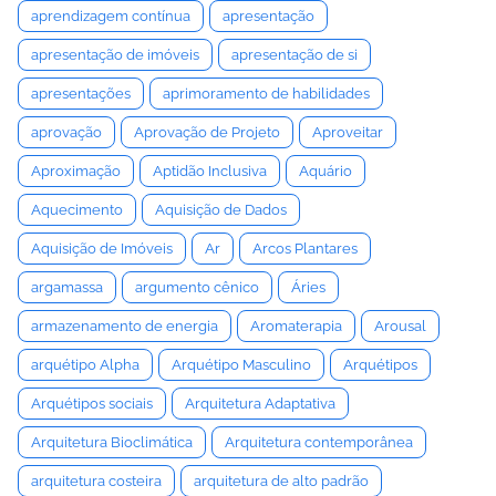
aprendizagem contínua
apresentação
apresentação de imóveis
apresentação de si
apresentações
aprimoramento de habilidades
aprovação
Aprovação de Projeto
Aproveitar
Aproximação
Aptidão Inclusiva
Aquário
Aquecimento
Aquisição de Dados
Aquisição de Imóveis
Ar
Arcos Plantares
argamassa
argumento cênico
Áries
armazenamento de energia
Aromaterapia
Arousal
arquétipo Alpha
Arquétipo Masculino
Arquétipos
Arquétipos sociais
Arquitetura Adaptativa
Arquitetura Bioclimática
Arquitetura contemporânea
arquitetura costeira
arquitetura de alto padrão