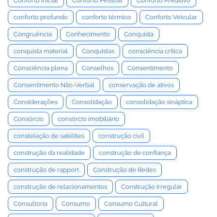
Conforto Inicial
Conforto Pessoal
Conforto Preditivo
conforto profundo
conforto térmico
Conforto Veicular
Congruência
Conhecimento
Conquista
conquista material
Conquistas
consciência crítica
Consciência plena
Conselhos
Consentimento
Consentimento Não-Verbal
conservação de ativos
Considerações
Consolidação
consolidação sináptica
Consórcio
consórcio imobiliário
constelação de satélites
construção civil
construção da realidade
construção de confiança
construção de rapport
Construção de Redes
construção de relacionamentos
Construção Irregular
Consultoria
Consumo
Consumo Cultural