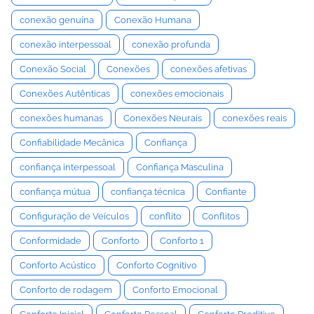
conexão genuína
Conexão Humana
conexão interpessoal
conexão profunda
Conexão Social
Conexões
conexões afetivas
Conexões Autênticas
conexões emocionais
conexões humanas
Conexões Neurais
conexões reais
Confiabilidade Mecânica
Confiança
confiança interpessoal
Confiança Masculina
confiança mútua
confiança técnica
Confiante
Configuração de Veículos
conflito
Conflitos
Conformidade
Conforto
Conforto 1
Conforto Acústico
Conforto Cognitivo
Conforto de rodagem
Conforto Emocional