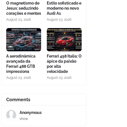
O magnetismo de
Estilo sofisticado e
Jesus: seduzindo
moderno no novo
corações e mentes
Audi A1
August 03, 2026
August 03, 2026
A aerodinâmica
Ferrari 458 Italia: O
avançada da
ápice da paixão
Ferrari 488 GTB
por alta
impressiona
velocidade
August 03, 2026
August 03, 2026
Comments
Anonymous
show