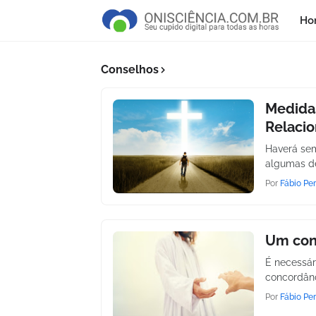
Ho
Conselhos
Medidas
Relaci
Haverá sem
algumas de
Por
Fábio Per
Um conf
É necessár
concordânc
Por
Fábio Per