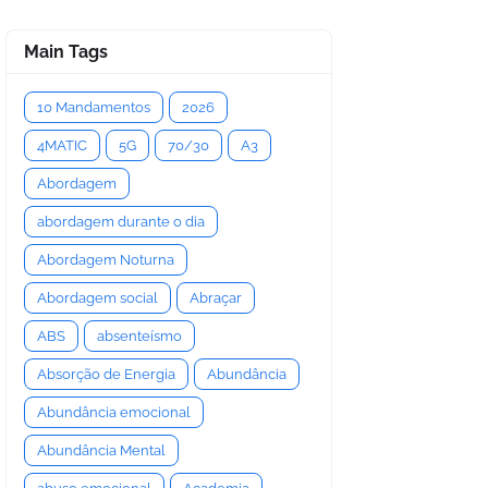
Main Tags
10 Mandamentos
2026
4MATIC
5G
70/30
A3
Abordagem
abordagem durante o dia
Abordagem Noturna
Abordagem social
Abraçar
ABS
absenteísmo
Absorção de Energia
Abundância
Abundância emocional
Abundância Mental