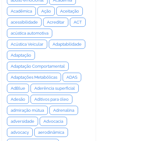
abuso emocional
Academia
Acadêmica
Ação
Aceitação
acessibilidade
Acreditar
ACT
acústica automotiva
Acústica Veicular
Adaptabilidade
Adaptação
Adaptação Comportamental
Adaptações Metabólicas
ADAS
AdBlue
Aderência superficial
Adesão
Aditivos para óleo
admiração mútua
Adrenalina
adversidade
Advocacia
advocacy
aerodinâmica