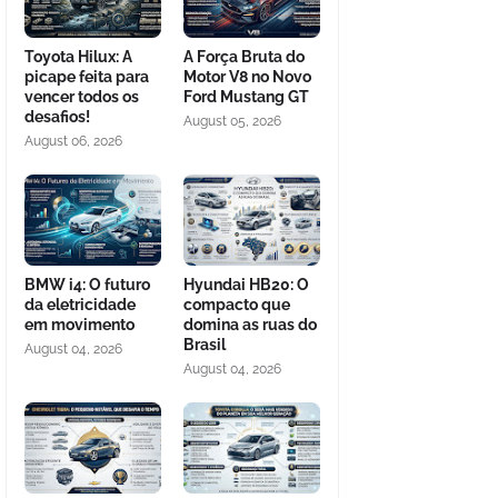
Toyota Hilux: A
A Força Bruta do
picape feita para
Motor V8 no Novo
vencer todos os
Ford Mustang GT
desafios!
August 05, 2026
August 06, 2026
BMW i4: O futuro
Hyundai HB20: O
da eletricidade
compacto que
em movimento
domina as ruas do
Brasil
August 04, 2026
August 04, 2026