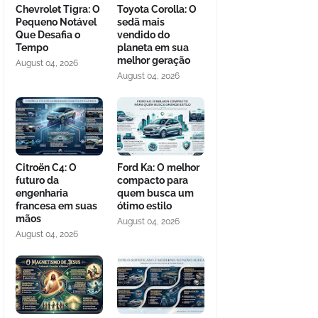
Chevrolet Tigra: O
Toyota Corolla: O
Pequeno Notável
sedã mais
Que Desafia o
vendido do
Tempo
planeta em sua
melhor geração
August 04, 2026
August 04, 2026
Citroën C4: O
Ford Ka: O melhor
futuro da
compacto para
engenharia
quem busca um
francesa em suas
ótimo estilo
mãos
August 04, 2026
August 04, 2026