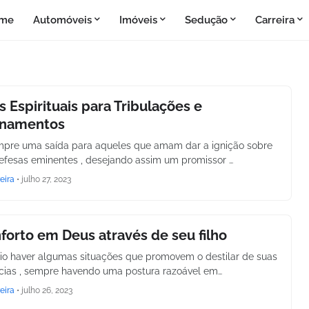
me
Automóveis
Imóveis
Sedução
Carreira
 Espirituais para Tribulações e
onamentos
pre uma saída para aqueles que amam dar a ignição sobre
fesas eminentes , desejando assim um promissor …
eira
•
julho 27, 2023
orto em Deus através de seu filho
io haver algumas situações que promovem o destilar de suas
ias , sempre havendo uma postura razoável em…
eira
•
julho 26, 2023