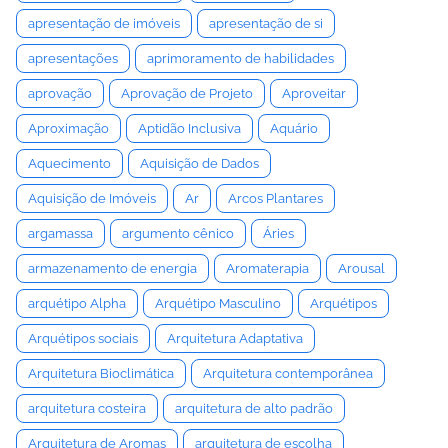
apresentação de imóveis
apresentação de si
apresentações
aprimoramento de habilidades
aprovação
Aprovação de Projeto
Aproveitar
Aproximação
Aptidão Inclusiva
Aquário
Aquecimento
Aquisição de Dados
Aquisição de Imóveis
Ar
Arcos Plantares
argamassa
argumento cênico
Áries
armazenamento de energia
Aromaterapia
Arousal
arquétipo Alpha
Arquétipo Masculino
Arquétipos
Arquétipos sociais
Arquitetura Adaptativa
Arquitetura Bioclimática
Arquitetura contemporânea
arquitetura costeira
arquitetura de alto padrão
Arquitetura de Aromas
arquitetura de escolha