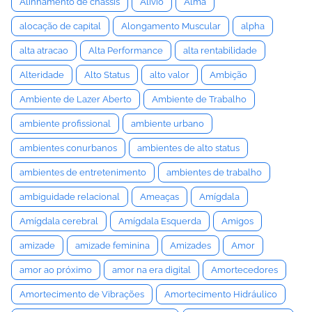
Alinhamento de chassis
Alívio
Alma
alocação de capital
Alongamento Muscular
alpha
alta atracao
Alta Performance
alta rentabilidade
Alteridade
Alto Status
alto valor
Ambição
Ambiente de Lazer Aberto
Ambiente de Trabalho
ambiente profissional
ambiente urbano
ambientes conurbanos
ambientes de alto status
ambientes de entretenimento
ambientes de trabalho
ambiguidade relacional
Ameaças
Amígdala
Amígdala cerebral
Amígdala Esquerda
Amigos
amizade
amizade feminina
Amizades
Amor
amor ao próximo
amor na era digital
Amortecedores
Amortecimento de Vibrações
Amortecimento Hidráulico