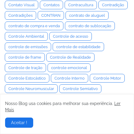
Contato Visual
Contatos
Contracultura
Contradição
Contradições
CONTRAN
contrato de aluguel
contrato de compra e venda
contrato de sublocação
Controle Ambiental
Controle de acesso
controle de emissões
controle de estabilidade
controle de frame
Controle de Realidade
Controle de tração
controle emocional
Controle Estocástico
Controle Interno
Controle Motor
Controle Neuromuscular
Controle Semiativo
controle social
Convenção
Convencimento
Nosso Blog usa cookies para melhorar sua experiência.
Ler
Mais
Convergência e Câmber
Conversa
Conversaa
Conversação
Conversas
conversor de torque
Aceitar !
Coocky
Cooperação estratégica
cooperação social