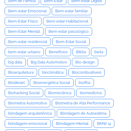
Bem de Família
Bem-Estar
Bem-estar Digital
Bem-estar Emocional
Bem-estar familiar
Bem-Estar Físico
Bem-estar Habitacional
Bem-Estar Mental
Bem-estar psicológico
Bem-estar residencial
Bem-Estar Social
bem-estar urbano
Benefícios
Bíblia
biela
big data
Big Data Automotivo
Bio-design
Bioarquitetura
bioclimática
Biocombustíveis
Biodiesel
Bioenergética Social
biofilia
Biohacking Social
Biomecânica
biomedicina
Biometria Automotiva
Biometria de Alta Performance
blindagem arquitetônica
Blindagem de Autoestima
blindagem emocional
Blindagem Mental
BMW i4