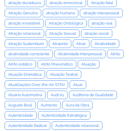
atração duradoura
atração emocional
Atração fatal
Atração Genuína
atração humana
atração interpessoal
atração irresistível
Atração Ontológica
atração real
Atração relacional
Atração Sexual
atração social
Atração Sustentável
Atraente
Atrair
Atratividade
atratividade consciente
Atratividade Interpessoal
Atrito
Atrito estático
Atrito Pneumático
Atuação
Atuação Dramática
Atuação Teatral
Atualizações Over-the-Air (OTA)
Atuar
Atuária Automotiva
Audi A1
Auditoria de Qualidade
Augusto Boal
Aumento
Aura da Obra
Autenticidade
Autenticidade Estratégica
Autenticidade Radical
Autenticidade relacional