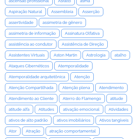
ascensão profissional
Asfalto
asma
Aspiração Natural
Assembleia
Asserção
assertividade
assimetria de gênero
assimetria de informação
Assinatura Olfativa
assistência ao condutor
Assistência de Direção
Assistentes Virtuais
Aston Martin
Astrologia
atalho
Ataques Cibernéticos
Atemporalidade
Atemporalidade arquitetônica
Atenção
Atenção Compartilhada
Atenção plena
Atendimento
Atendimento ao Cliente
Aterro do Flamengo
atitude
atitude alfa
Atitudes
ativação emocional
Atividades
ativos de alto padrão
ativos imobiliários
Ativos tangíveis
Ator
Atração
atração comportamental