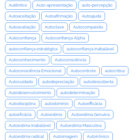
Autêntico
Auto-apresentação
auto-percepção
Autoaceitação
Autoafirmação
Autoajuda
Autoavaliação
Autoclave
Autocompaixão
Autoconfiança
Autoconfiança Alpha
autoconfiança estratégica
autoconfiança inabalável
Autoconhecimento
Autoconsciência
Autoconsciência Emocional
Autocontrole
autocrítica
Autocuidado
autodepreciação
autodescoberta
Autodesenvolvimento
autodeterminação
Autodisciplina
autodomínio
Autoefficácia
autoeficácia
Autoestima
Autoestima Genuína
Autoestima Inabalável
Autoestima Masculina
Autoestima radical
Autoimagem
Autoirônico