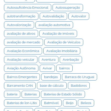
Autossuficiência Emocional
Autossuperação
autotransformação
Autovalidação
Autovalor
Autovalorização
avaliação automotiva
avaliação de ativos
Avaliação de imóveis
avaliação de mercado
Avaliação de Veículos
Avaliação Econômica
Avaliação Imobiliária
Avaliação veicular
Aventura
Averbação
Aviação Autônoma
Avivar
bairros
Bairros Emergentes
bandejas
Barraca do Uruguai
Barramento CAN
base de cálculo
Bastidores
bateria
Baterias
Baterias de Estado Sólido
Baterias de Íon-Lítio
Batmóvel
Beijo
Beleza