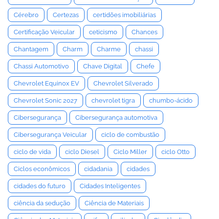
Cérebro
Certezas
certidões imobiliárias
Certificação Veicular
ceticismo
Chances
Chantagem
Charm
Charme
chassi
Chassi Automotivo
Chave Digital
Chefe
Chevrolet Equinox EV
Chevrolet Silverado
Chevrolet Sonic 2027
chevrolet tigra
chumbo-ácido
Cibersegurança
Cibersegurança automotiva
Cibersegurança Veicular
ciclo de combustão
ciclo de vida
ciclo Diesel
Ciclo Miller
ciclo Otto
Ciclos econômicos
cidadania
cidades
cidades do futuro
Cidades Inteligentes
ciência da sedução
Ciência de Materiais