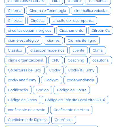
Ciência dos Materiais
cifra
cilindro
Cinelândia
Cinema
Cinema e Tecnologia
cinemática veicular
Cinésica
Cinética
circuito de recompensa
circuitos dopaminérgicos
Cisalhamento
Citroën C4
ciúme estratégico
ciúmes
Ciúmes Benigno
Clássico
clássicos modernos
cliente
Clima
clima organizacional
CNC
Coaching
coautoria
Coberturas de luxo
Cocky
Cocky & Funny
cocky and funny
Cockym
codependência
Codificação
Código
Código de Honra
Código de Obras
Código de Trânsito Brasileiro (CTB)
coeficiente de arrasto
Coeficiente de Atrito
Coeficiente de Rigidez
Coerência