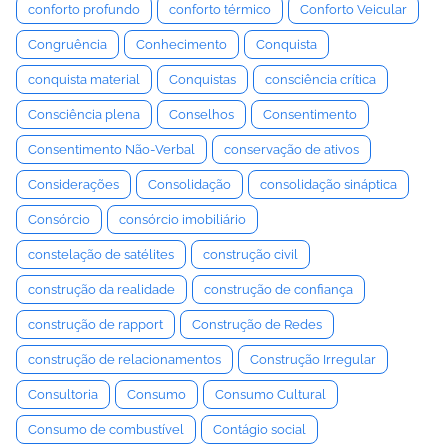
conforto profundo
conforto térmico
Conforto Veicular
Congruência
Conhecimento
Conquista
conquista material
Conquistas
consciência crítica
Consciência plena
Conselhos
Consentimento
Consentimento Não-Verbal
conservação de ativos
Considerações
Consolidação
consolidação sináptica
Consórcio
consórcio imobiliário
constelação de satélites
construção civil
construção da realidade
construção de confiança
construção de rapport
Construção de Redes
construção de relacionamentos
Construção Irregular
Consultoria
Consumo
Consumo Cultural
Consumo de combustível
Contágio social