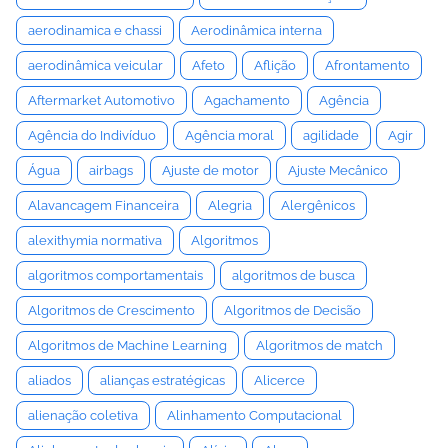
aerodinamica e chassi
Aerodinâmica interna
aerodinâmica veicular
Afeto
Aflição
Afrontamento
Aftermarket Automotivo
Agachamento
Agência
Agência do Indivíduo
Agência moral
agilidade
Agir
Água
airbags
Ajuste de motor
Ajuste Mecânico
Alavancagem Financeira
Alegria
Alergênicos
alexithymia normativa
Algoritmos
algoritmos comportamentais
algoritmos de busca
Algoritmos de Crescimento
Algoritmos de Decisão
Algoritmos de Machine Learning
Algoritmos de match
aliados
alianças estratégicas
Alicerce
alienação coletiva
Alinhamento Computacional