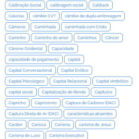
Calibração Social
calibragem social
Callback
Calorias
câmbio CVT
câmbio de dupla embreagem
Câmeras
Caminhada
caminhada com Cristo
Caminho
Caminho do amor
Caminhos
Câncer
Cânone Ocidental
Capacidade
capacidade de pagamento
capital
Capital Conversacional
Capital Erótico
Capital Psicológico
Capital Relacional
Capital simbólico
capital social
Capitalização de Renda
Capítulos
Capricho
Capricórnio
Captura de Carbono (DAC)
Captura Direta de Ar (DAC)
características atraentes
Caráter
Carioca
Carisma
carisma de Jesus
Carisma de Luxo
Carisma Executivo