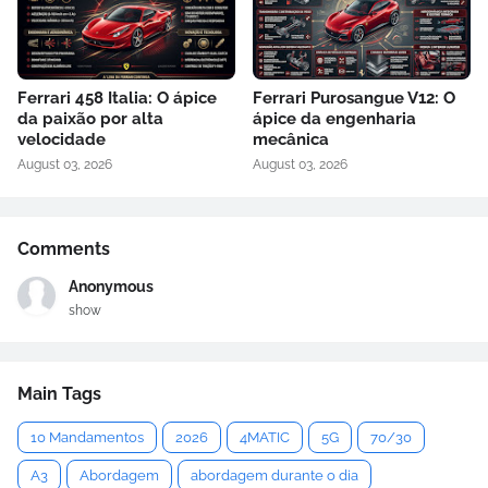
Ferrari 458 Italia: O ápice
Ferrari Purosangue V12: O
da paixão por alta
ápice da engenharia
velocidade
mecânica
August 03, 2026
August 03, 2026
Comments
Anonymous
show
Main Tags
10 Mandamentos
2026
4MATIC
5G
70/30
A3
Abordagem
abordagem durante o dia