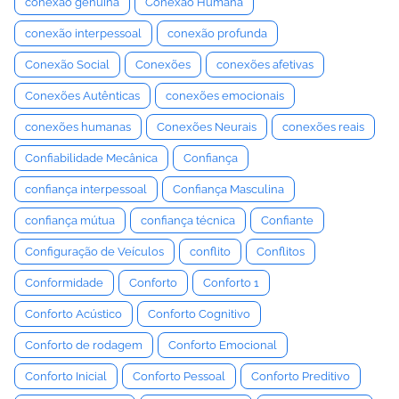
conexão genuína
Conexão Humana
conexão interpessoal
conexão profunda
Conexão Social
Conexões
conexões afetivas
Conexões Autênticas
conexões emocionais
conexões humanas
Conexões Neurais
conexões reais
Confiabilidade Mecânica
Confiança
confiança interpessoal
Confiança Masculina
confiança mútua
confiança técnica
Confiante
Configuração de Veículos
conflito
Conflitos
Conformidade
Conforto
Conforto 1
Conforto Acústico
Conforto Cognitivo
Conforto de rodagem
Conforto Emocional
Conforto Inicial
Conforto Pessoal
Conforto Preditivo