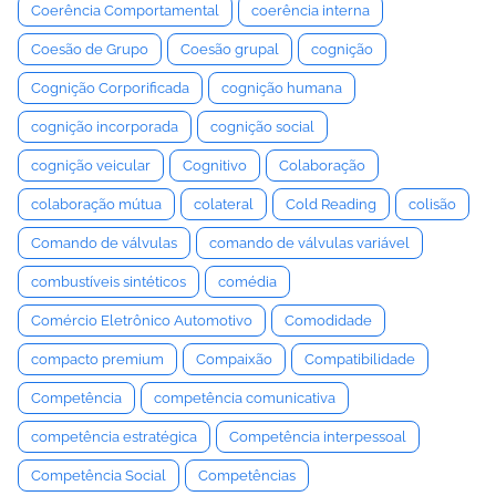
Coerência Comportamental
coerência interna
Coesão de Grupo
Coesão grupal
cognição
Cognição Corporificada
cognição humana
cognição incorporada
cognição social
cognição veicular
Cognitivo
Colaboração
colaboração mútua
colateral
Cold Reading
colisão
Comando de válvulas
comando de válvulas variável
combustíveis sintéticos
comédia
Comércio Eletrônico Automotivo
Comodidade
compacto premium
Compaixão
Compatibilidade
Competência
competência comunicativa
competência estratégica
Competência interpessoal
Competência Social
Competências