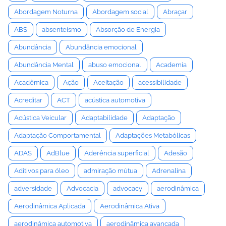
Abordagem Noturna
Abordagem social
Abraçar
ABS
absenteísmo
Absorção de Energia
Abundância
Abundância emocional
Abundância Mental
abuso emocional
Academia
Acadêmica
Ação
Aceitação
acessibilidade
Acreditar
ACT
acústica automotiva
Acústica Veicular
Adaptabilidade
Adaptação
Adaptação Comportamental
Adaptações Metabólicas
ADAS
AdBlue
Aderência superficial
Adesão
Aditivos para óleo
admiração mútua
Adrenalina
adversidade
Advocacia
advocacy
aerodinâmica
Aerodinâmica Aplicada
Aerodinâmica Ativa
aerodinâmica automotiva
aerodinâmica avançada