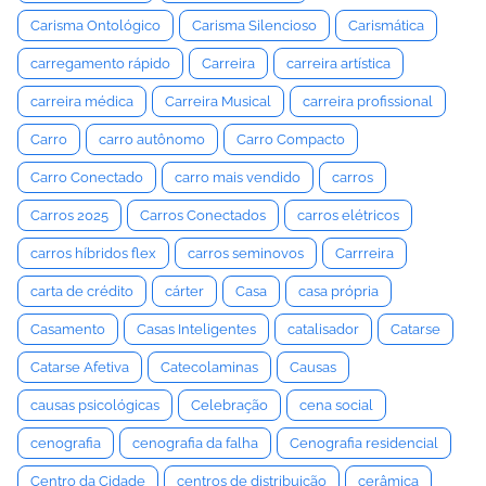
Carisma Ontológico
Carisma Silencioso
Carismática
carregamento rápido
Carreira
carreira artística
carreira médica
Carreira Musical
carreira profissional
Carro
carro autônomo
Carro Compacto
Carro Conectado
carro mais vendido
carros
Carros 2025
Carros Conectados
carros elétricos
carros híbridos flex
carros seminovos
Carrreira
carta de crédito
cárter
Casa
casa própria
Casamento
Casas Inteligentes
catalisador
Catarse
Catarse Afetiva
Catecolaminas
Causas
causas psicológicas
Celebração
cena social
cenografia
cenografia da falha
Cenografia residencial
Centro da Cidade
centros de distribuição
cerâmica