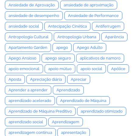
Ansiedade de Aprovação
ansiedade de aproximação
ansiedade de desempenho
Ansiedade de Performance
ansiedade social
Antecipação Cinética
Antiferrugem
Antropologia Cultural
Antropologia Urbana
Aparência
Apartamento Garden
apego
Apego Adulto
Apego Ansioso
apego seguro
aplicativos de namoro
apoio emocional
apoio mútuo
apoio social
Apólice
Aposta
Apreciação diária
Apreciar
Aprender a aprender
Aprendizado
aprendizado acelerado
Aprendizado de Máquina
Aprendizado de Máquina Preditivo
aprendizado otimizado
aprendizado social
Aprendizagem
aprendizagem contínua
apresentação