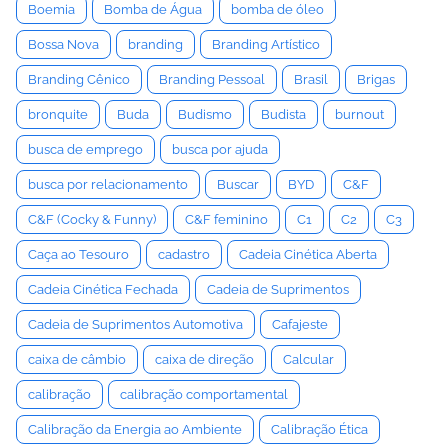
Boemia
Bomba de Água
bomba de óleo
Bossa Nova
branding
Branding Artístico
Branding Cênico
Branding Pessoal
Brasil
Brigas
bronquite
Buda
Budismo
Budista
burnout
busca de emprego
busca por ajuda
busca por relacionamento
Buscar
BYD
C&F
C&F (Cocky & Funny)
C&F feminino
C1
C2
C3
Caça ao Tesouro
cadastro
Cadeia Cinética Aberta
Cadeia Cinética Fechada
Cadeia de Suprimentos
Cadeia de Suprimentos Automotiva
Cafajeste
caixa de câmbio
caixa de direção
Calcular
calibração
calibração comportamental
Calibração da Energia ao Ambiente
Calibração Ética