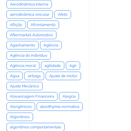
Aerodinâmica interna
aerodinâmica veicular
Afeto
Aflição
Afrontamento
Aftermarket Automotivo
Agachamento
Agência
Agência do Indivíduo
Agência moral
agilidade
Agir
Água
airbags
Ajuste de motor
Ajuste Mecânico
Alavancagem Financeira
Alegria
Alergênicos
alexithymia normativa
Algoritmos
algoritmos comportamentais