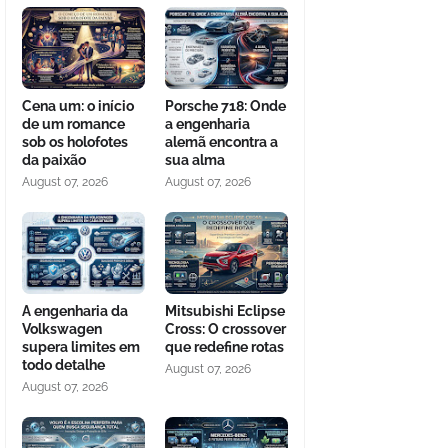
Cena um: o início
Porsche 718: Onde
de um romance
a engenharia
sob os holofotes
alemã encontra a
da paixão
sua alma
August 07, 2026
August 07, 2026
A engenharia da
Mitsubishi Eclipse
Volkswagen
Cross: O crossover
supera limites em
que redefine rotas
todo detalhe
August 07, 2026
August 07, 2026