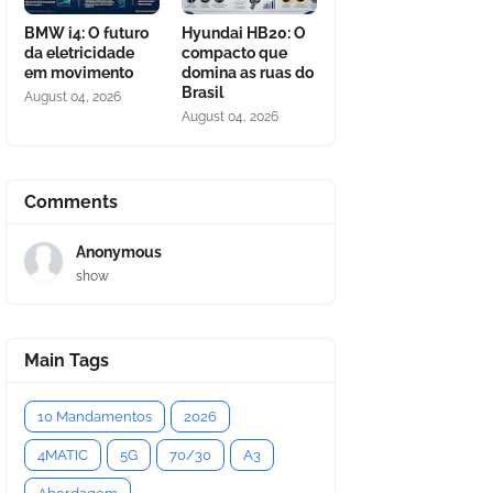
BMW i4: O futuro
Hyundai HB20: O
da eletricidade
compacto que
em movimento
domina as ruas do
Brasil
August 04, 2026
August 04, 2026
Comments
Anonymous
show
Main Tags
10 Mandamentos
2026
4MATIC
5G
70/30
A3