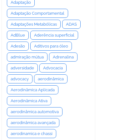
Adaptação
Adaptação Comportamental
Adaptações Metabólicas
ADAS
AdBlue
Aderência superficial
Adesão
Aditivos para óleo
admiração mútua
Adrenalina
adversidade
Advocacia
advocacy
aerodinâmica
Aerodinâmica Aplicada
Aerodinâmica Ativa
aerodinâmica automotiva
aerodinâmica avançada
aerodinamica e chassi