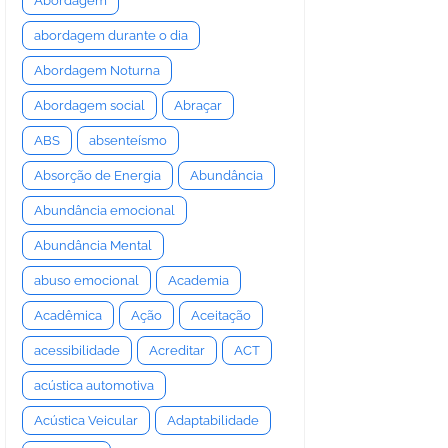
Abordagem
abordagem durante o dia
Abordagem Noturna
Abordagem social
Abraçar
ABS
absenteísmo
Absorção de Energia
Abundância
Abundância emocional
Abundância Mental
abuso emocional
Academia
Acadêmica
Ação
Aceitação
acessibilidade
Acreditar
ACT
acústica automotiva
Acústica Veicular
Adaptabilidade