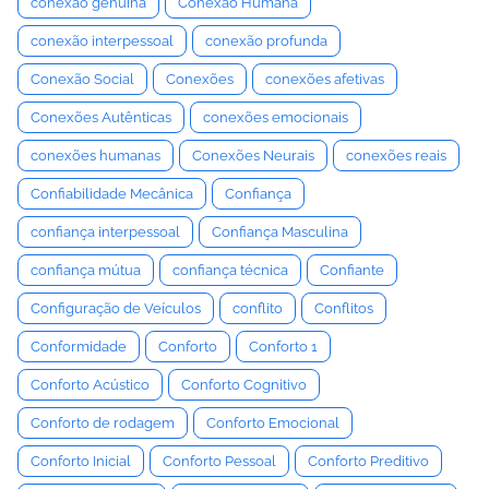
conexão genuína
Conexão Humana
conexão interpessoal
conexão profunda
Conexão Social
Conexões
conexões afetivas
Conexões Autênticas
conexões emocionais
conexões humanas
Conexões Neurais
conexões reais
Confiabilidade Mecânica
Confiança
confiança interpessoal
Confiança Masculina
confiança mútua
confiança técnica
Confiante
Configuração de Veículos
conflito
Conflitos
Conformidade
Conforto
Conforto 1
Conforto Acústico
Conforto Cognitivo
Conforto de rodagem
Conforto Emocional
Conforto Inicial
Conforto Pessoal
Conforto Preditivo