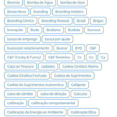
Boemia
Bomba de Água
bomba de óleo
Bossa Nova
branding
Branding Artístico
Branding Cênico
Branding Pessoal
Brasil
Brigas
bronquite
Buda
Budismo
Budista
burnout
busca de emprego
busca por ajuda
busca por relacionamento
Buscar
BYD
C&F
C&F (Cocky & Funny)
C&F feminino
C1
C2
C3
Caça ao Tesouro
cadastro
Cadeia Cinética Aberta
Cadeia Cinética Fechada
Cadeia de Suprimentos
Cadeia de Suprimentos Automotiva
Cafajeste
caixa de câmbio
caixa de direção
Calcular
calibração
calibração comportamental
Calibração da Energia ao Ambiente
Calibração Ética