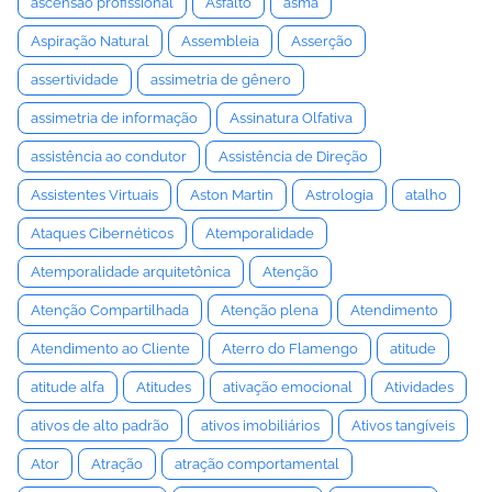
ascensão profissional
Asfalto
asma
Aspiração Natural
Assembleia
Asserção
assertividade
assimetria de gênero
assimetria de informação
Assinatura Olfativa
assistência ao condutor
Assistência de Direção
Assistentes Virtuais
Aston Martin
Astrologia
atalho
Ataques Cibernéticos
Atemporalidade
Atemporalidade arquitetônica
Atenção
Atenção Compartilhada
Atenção plena
Atendimento
Atendimento ao Cliente
Aterro do Flamengo
atitude
atitude alfa
Atitudes
ativação emocional
Atividades
ativos de alto padrão
ativos imobiliários
Ativos tangíveis
Ator
Atração
atração comportamental