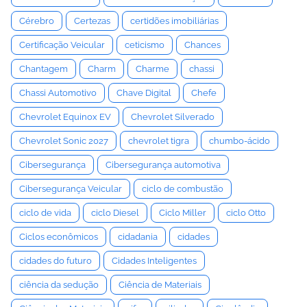
Cérebro
Certezas
certidões imobiliárias
Certificação Veicular
ceticismo
Chances
Chantagem
Charm
Charme
chassi
Chassi Automotivo
Chave Digital
Chefe
Chevrolet Equinox EV
Chevrolet Silverado
Chevrolet Sonic 2027
chevrolet tigra
chumbo-ácido
Cibersegurança
Cibersegurança automotiva
Cibersegurança Veicular
ciclo de combustão
ciclo de vida
ciclo Diesel
Ciclo Miller
ciclo Otto
Ciclos econômicos
cidadania
cidades
cidades do futuro
Cidades Inteligentes
ciência da sedução
Ciência de Materiais