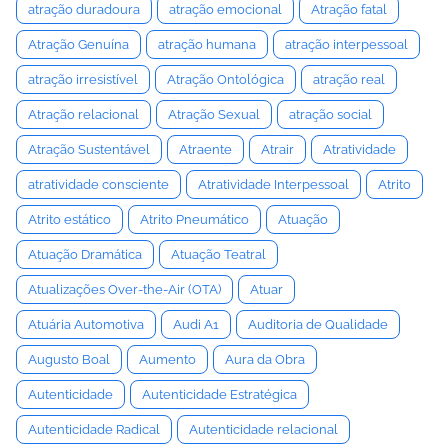
atração duradoura
atração emocional
Atração fatal
Atração Genuína
atração humana
atração interpessoal
atração irresistível
Atração Ontológica
atração real
Atração relacional
Atração Sexual
atração social
Atração Sustentável
Atraente
Atrair
Atratividade
atratividade consciente
Atratividade Interpessoal
Atrito
Atrito estático
Atrito Pneumático
Atuação
Atuação Dramática
Atuação Teatral
Atualizações Over-the-Air (OTA)
Atuar
Atuária Automotiva
Audi A1
Auditoria de Qualidade
Augusto Boal
Aumento
Aura da Obra
Autenticidade
Autenticidade Estratégica
Autenticidade Radical
Autenticidade relacional