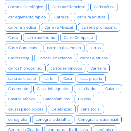
Carisma Ontológico
Carisma Silencioso
Carismática
carregamento rápido
Carreira
carreira artística
carreira médica
Carreira Musical
carreira profissional
Carro
carro autônomo
Carro Compacto
Carro Conectado
carro mais vendido
carros
Carros 2025
Carros Conectados
carros elétricos
carros híbridos flex
carros seminovos
Carrreira
carta de crédito
cárter
Casa
casa própria
Casamento
Casas Inteligentes
catalisador
Catarse
Catarse Afetiva
Catecolaminas
Causas
causas psicológicas
Celebração
cena social
cenografia
cenografia da falha
Cenografia residencial
Centro da Cidade
centros de distribuição
cerâmica