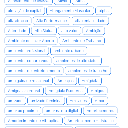
Alinhamento de chassis
Alívio
Alma
alocação de capital
Alongamento Muscular
alpha
alta atracao
Alta Performance
alta rentabilidade
Alteridade
Alto Status
alto valor
Ambição
Ambiente de Lazer Aberto
Ambiente de Trabalho
ambiente profissional
ambiente urbano
ambientes conurbanos
ambientes de alto status
ambientes de entretenimento
ambientes de trabalho
ambiguidade relacional
Ameaças
Amígdala
Amígdala cerebral
Amígdala Esquerda
Amigos
amizade
amizade feminina
Amizades
Amor
amor ao próximo
amor na era digital
Amortecedores
Amortecimento de Vibrações
Amortecimento Hidráulico