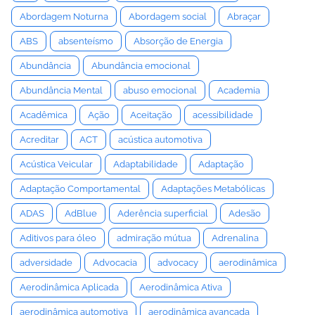
Abordagem Noturna
Abordagem social
Abraçar
ABS
absenteísmo
Absorção de Energia
Abundância
Abundância emocional
Abundância Mental
abuso emocional
Academia
Acadêmica
Ação
Aceitação
acessibilidade
Acreditar
ACT
acústica automotiva
Acústica Veicular
Adaptabilidade
Adaptação
Adaptação Comportamental
Adaptações Metabólicas
ADAS
AdBlue
Aderência superficial
Adesão
Aditivos para óleo
admiração mútua
Adrenalina
adversidade
Advocacia
advocacy
aerodinâmica
Aerodinâmica Aplicada
Aerodinâmica Ativa
aerodinâmica automotiva
aerodinâmica avançada