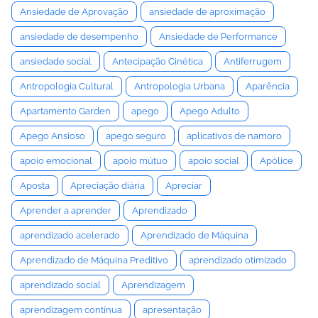
Ansiedade de Aprovação
ansiedade de aproximação
ansiedade de desempenho
Ansiedade de Performance
ansiedade social
Antecipação Cinética
Antiferrugem
Antropologia Cultural
Antropologia Urbana
Aparência
Apartamento Garden
apego
Apego Adulto
Apego Ansioso
apego seguro
aplicativos de namoro
apoio emocional
apoio mútuo
apoio social
Apólice
Aposta
Apreciação diária
Apreciar
Aprender a aprender
Aprendizado
aprendizado acelerado
Aprendizado de Máquina
Aprendizado de Máquina Preditivo
aprendizado otimizado
aprendizado social
Aprendizagem
aprendizagem contínua
apresentação