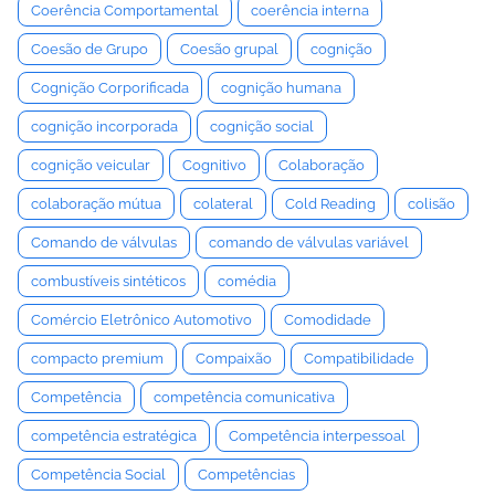
Coerência Comportamental
coerência interna
Coesão de Grupo
Coesão grupal
cognição
Cognição Corporificada
cognição humana
cognição incorporada
cognição social
cognição veicular
Cognitivo
Colaboração
colaboração mútua
colateral
Cold Reading
colisão
Comando de válvulas
comando de válvulas variável
combustíveis sintéticos
comédia
Comércio Eletrônico Automotivo
Comodidade
compacto premium
Compaixão
Compatibilidade
Competência
competência comunicativa
competência estratégica
Competência interpessoal
Competência Social
Competências