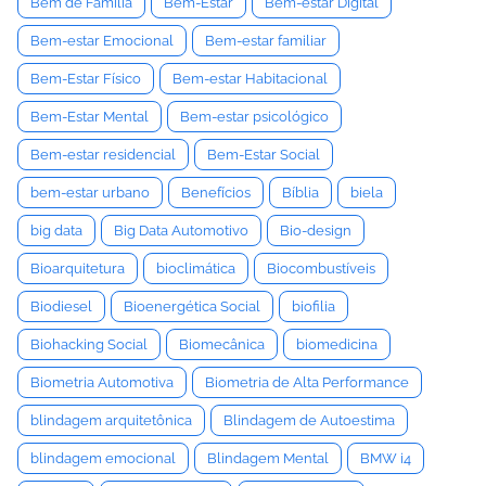
Bem de Família
Bem-Estar
Bem-estar Digital
Bem-estar Emocional
Bem-estar familiar
Bem-Estar Físico
Bem-estar Habitacional
Bem-Estar Mental
Bem-estar psicológico
Bem-estar residencial
Bem-Estar Social
bem-estar urbano
Benefícios
Bíblia
biela
big data
Big Data Automotivo
Bio-design
Bioarquitetura
bioclimática
Biocombustíveis
Biodiesel
Bioenergética Social
biofilia
Biohacking Social
Biomecânica
biomedicina
Biometria Automotiva
Biometria de Alta Performance
blindagem arquitetônica
Blindagem de Autoestima
blindagem emocional
Blindagem Mental
BMW i4