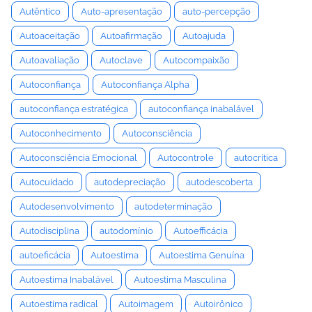
Autêntico
Auto-apresentação
auto-percepção
Autoaceitação
Autoafirmação
Autoajuda
Autoavaliação
Autoclave
Autocompaixão
Autoconfiança
Autoconfiança Alpha
autoconfiança estratégica
autoconfiança inabalável
Autoconhecimento
Autoconsciência
Autoconsciência Emocional
Autocontrole
autocrítica
Autocuidado
autodepreciação
autodescoberta
Autodesenvolvimento
autodeterminação
Autodisciplina
autodomínio
Autoefficácia
autoeficácia
Autoestima
Autoestima Genuína
Autoestima Inabalável
Autoestima Masculina
Autoestima radical
Autoimagem
Autoirônico