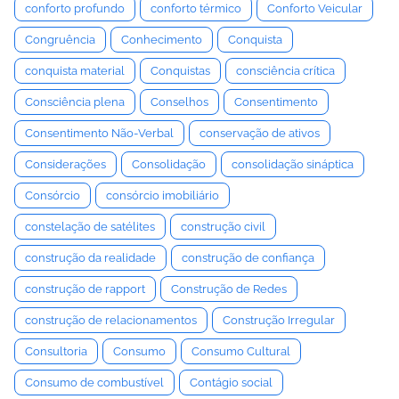
conforto profundo
conforto térmico
Conforto Veicular
Congruência
Conhecimento
Conquista
conquista material
Conquistas
consciência crítica
Consciência plena
Conselhos
Consentimento
Consentimento Não-Verbal
conservação de ativos
Considerações
Consolidação
consolidação sináptica
Consórcio
consórcio imobiliário
constelação de satélites
construção civil
construção da realidade
construção de confiança
construção de rapport
Construção de Redes
construção de relacionamentos
Construção Irregular
Consultoria
Consumo
Consumo Cultural
Consumo de combustível
Contágio social