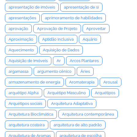
apresentação de imóveis
apresentação de si
apresentações
aprimoramento de habilidades
aprovação
Aprovação de Projeto
Aproveitar
Aproximação
Aptidão Inclusiva
Aquário
Aquecimento
Aquisição de Dados
Aquisição de Imóveis
Ar
Arcos Plantares
argamassa
argumento cênico
Áries
armazenamento de energia
Aromaterapia
Arousal
arquétipo Alpha
Arquétipo Masculino
Arquétipos
Arquétipos sociais
Arquitetura Adaptativa
Arquitetura Bioclimática
Arquitetura contemporânea
arquitetura costeira
arquitetura de alto padrão
Arquitetura de Aromas
arquitetura de escolha