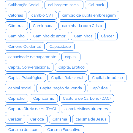
Calibração Social
calibragem social
Callback
Calorias
câmbio CVT
câmbio de dupla embreagem
Câmeras
Caminhada
caminhada com Cristo
Caminho
Caminho do amor
Caminhos
Câncer
Cânone Ocidental
Capacidade
capacidade de pagamento
capital
Capital Conversacional
Capital Erótico
Capital Psicológico
Capital Relacional
Capital simbólico
capital social
Capitalização de Renda
Capítulos
Capricho
Capricórnio
Captura de Carbono (DAC)
Captura Direta de Ar (DAC)
características atraentes
Caráter
Carioca
Carisma
carisma de Jesus
Carisma de Luxo
Carisma Executivo