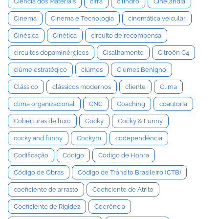
Ciência dos Materiais
cifra
cilindro
Cinelândia
Cinema
Cinema e Tecnologia
cinemática veicular
Cinésica
Cinética
circuito de recompensa
circuitos dopaminérgicos
Cisalhamento
Citroën C4
ciúme estratégico
ciúmes
Ciúmes Benigno
Clássico
clássicos modernos
cliente
Clima
clima organizacional
CNC
Coaching
coautoria
Coberturas de luxo
Cocky
Cocky & Funny
cocky and funny
Cockym
codependência
Codificação
Código
Código de Honra
Código de Obras
Código de Trânsito Brasileiro (CTB)
coeficiente de arrasto
Coeficiente de Atrito
Coeficiente de Rigidez
Coerência