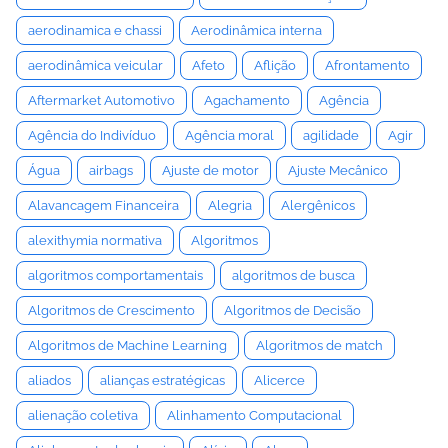
aerodinamica e chassi
Aerodinâmica interna
aerodinâmica veicular
Afeto
Aflição
Afrontamento
Aftermarket Automotivo
Agachamento
Agência
Agência do Indivíduo
Agência moral
agilidade
Agir
Água
airbags
Ajuste de motor
Ajuste Mecânico
Alavancagem Financeira
Alegria
Alergênicos
alexithymia normativa
Algoritmos
algoritmos comportamentais
algoritmos de busca
Algoritmos de Crescimento
Algoritmos de Decisão
Algoritmos de Machine Learning
Algoritmos de match
aliados
alianças estratégicas
Alicerce
alienação coletiva
Alinhamento Computacional