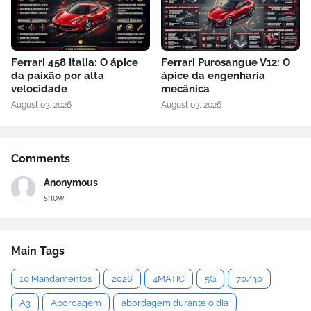
Ferrari 458 Italia: O ápice
Ferrari Purosangue V12: O
da paixão por alta
ápice da engenharia
velocidade
mecânica
August 03, 2026
August 03, 2026
Comments
Anonymous
show
Main Tags
10 Mandamentos
2026
4MATIC
5G
70/30
A3
Abordagem
abordagem durante o dia