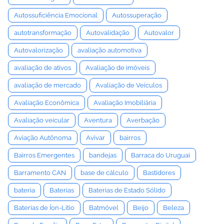
Autossuficiência Emocional
Autossuperação
autotransformação
Autovalidação
Autovalor
Autovalorização
avaliação automotiva
avaliação de ativos
Avaliação de imóveis
avaliação de mercado
Avaliação de Veículos
Avaliação Econômica
Avaliação Imobiliária
Avaliação veicular
Aventura
Averbação
Aviação Autônoma
Avivar
bairros
Bairros Emergentes
bandejas
Barraca do Uruguai
Barramento CAN
base de cálculo
Bastidores
bateria
Baterias
Baterias de Estado Sólido
Baterias de Íon-Lítio
Batmóvel
Beijo
Beleza