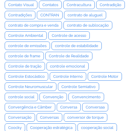
Contato Visual
Contatos
Contracultura
Contradição
Contradições
CONTRAN
contrato de aluguel
contrato de compra e venda
contrato de sublocação
Controle Ambiental
Controle de acesso
controle de emissões
controle de estabilidade
controle de frame
Controle de Realidade
Controle de tração
controle emocional
Controle Estocástico
Controle Interno
Controle Motor
Controle Neuromuscular
Controle Semiativo
controle social
Convenção
Convencimento
Convergência e Câmber
Conversa
Conversaa
Conversação
Conversas
conversor de torque
Coocky
Cooperação estratégica
cooperação social