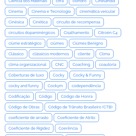
Ciência dos Materiais
cifra
cilindro
Cinelândia
Cinema
Cinema e Tecnologia
cinemática veicular
Cinésica
Cinética
circuito de recompensa
circuitos dopaminérgicos
Cisalhamento
Citroën C4
ciúme estratégico
ciúmes
Ciúmes Benigno
Clássico
clássicos modernos
cliente
Clima
clima organizacional
CNC
Coaching
coautoria
Coberturas de luxo
Cocky
Cocky & Funny
cocky and funny
Cockym
codependência
Codificação
Código
Código de Honra
Código de Obras
Código de Trânsito Brasileiro (CTB)
coeficiente de arrasto
Coeficiente de Atrito
Coeficiente de Rigidez
Coerência