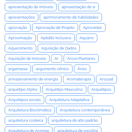
apresentação de imóveis
apresentação de si
apresentações
aprimoramento de habilidades
aprovação
Aprovação de Projeto
Aproveitar
Aproximação
Aptidão Inclusiva
Aquário
Aquecimento
Aquisição de Dados
Aquisição de Imóveis
Ar
Arcos Plantares
argamassa
argumento cênico
Áries
armazenamento de energia
Aromaterapia
Arousal
arquétipo Alpha
Arquétipo Masculino
Arquétipos
Arquétipos sociais
Arquitetura Adaptativa
Arquitetura Bioclimática
Arquitetura contemporânea
arquitetura costeira
arquitetura de alto padrão
Arquitetura de Aromas
arquitetura de escolha