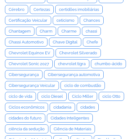
Cérebro
Certezas
certidões imobiliárias
Certificação Veicular
ceticismo
Chances
Chantagem
Charm
Charme
chassi
Chassi Automotivo
Chave Digital
Chefe
Chevrolet Equinox EV
Chevrolet Silverado
Chevrolet Sonic 2027
chevrolet tigra
chumbo-ácido
Cibersegurança
Cibersegurança automotiva
Cibersegurança Veicular
ciclo de combustão
ciclo de vida
ciclo Diesel
Ciclo Miller
ciclo Otto
Ciclos econômicos
cidadania
cidades
cidades do futuro
Cidades Inteligentes
ciência da sedução
Ciência de Materiais