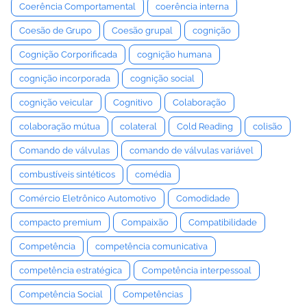
Coerência Comportamental
coerência interna
Coesão de Grupo
Coesão grupal
cognição
Cognição Corporificada
cognição humana
cognição incorporada
cognição social
cognição veicular
Cognitivo
Colaboração
colaboração mútua
colateral
Cold Reading
colisão
Comando de válvulas
comando de válvulas variável
combustíveis sintéticos
comédia
Comércio Eletrônico Automotivo
Comodidade
compacto premium
Compaixão
Compatibilidade
Competência
competência comunicativa
competência estratégica
Competência interpessoal
Competência Social
Competências