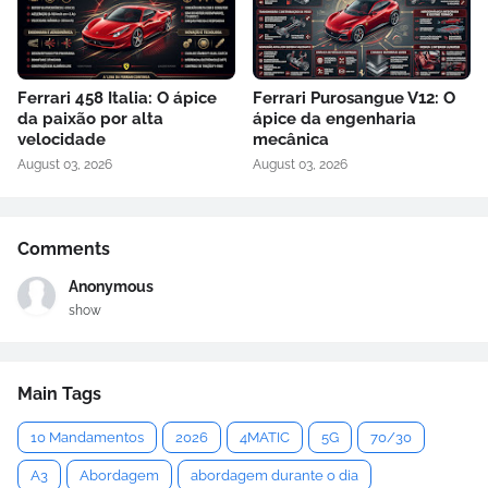
Ferrari 458 Italia: O ápice
Ferrari Purosangue V12: O
da paixão por alta
ápice da engenharia
velocidade
mecânica
August 03, 2026
August 03, 2026
Comments
Anonymous
show
Main Tags
10 Mandamentos
2026
4MATIC
5G
70/30
A3
Abordagem
abordagem durante o dia