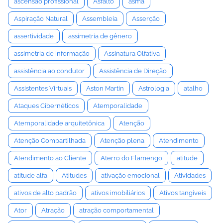
ascensão profissional
Asfalto
asma
Aspiração Natural
Assembleia
Asserção
assertividade
assimetria de gênero
assimetria de informação
Assinatura Olfativa
assistência ao condutor
Assistência de Direção
Assistentes Virtuais
Aston Martin
Astrologia
atalho
Ataques Cibernéticos
Atemporalidade
Atemporalidade arquitetônica
Atenção
Atenção Compartilhada
Atenção plena
Atendimento
Atendimento ao Cliente
Aterro do Flamengo
atitude
atitude alfa
Atitudes
ativação emocional
Atividades
ativos de alto padrão
ativos imobiliários
Ativos tangíveis
Ator
Atração
atração comportamental