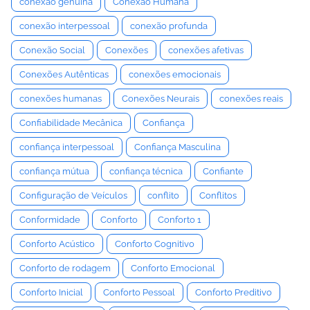
conexão genuína
Conexão Humana
conexão interpessoal
conexão profunda
Conexão Social
Conexões
conexões afetivas
Conexões Autênticas
conexões emocionais
conexões humanas
Conexões Neurais
conexões reais
Confiabilidade Mecânica
Confiança
confiança interpessoal
Confiança Masculina
confiança mútua
confiança técnica
Confiante
Configuração de Veículos
conflito
Conflitos
Conformidade
Conforto
Conforto 1
Conforto Acústico
Conforto Cognitivo
Conforto de rodagem
Conforto Emocional
Conforto Inicial
Conforto Pessoal
Conforto Preditivo