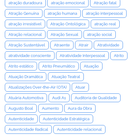
atração duradoura
atração emocional
Atração fatal
Atração Genuína
atração humana
atração interpessoal
atração irresistível
Atração Ontológica
atração real
Atração relacional
Atração Sexual
atração social
Atração Sustentável
Atraente
Atrair
Atratividade
atratividade consciente
Atratividade Interpessoal
Atrito
Atrito estático
Atrito Pneumático
Atuação
Atuação Dramática
Atuação Teatral
Atualizações Over-the-Air (OTA)
Atuar
Atuária Automotiva
Audi A1
Auditoria de Qualidade
Augusto Boal
Aumento
Aura da Obra
Autenticidade
Autenticidade Estratégica
Autenticidade Radical
Autenticidade relacional