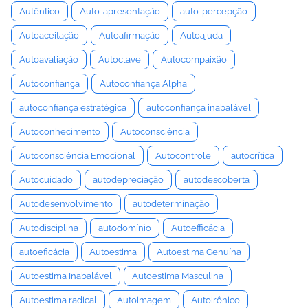
Autêntico
Auto-apresentação
auto-percepção
Autoaceitação
Autoafirmação
Autoajuda
Autoavaliação
Autoclave
Autocompaixão
Autoconfiança
Autoconfiança Alpha
autoconfiança estratégica
autoconfiança inabalável
Autoconhecimento
Autoconsciência
Autoconsciência Emocional
Autocontrole
autocrítica
Autocuidado
autodepreciação
autodescoberta
Autodesenvolvimento
autodeterminação
Autodisciplina
autodomínio
Autoefficácia
autoeficácia
Autoestima
Autoestima Genuína
Autoestima Inabalável
Autoestima Masculina
Autoestima radical
Autoimagem
Autoirônico