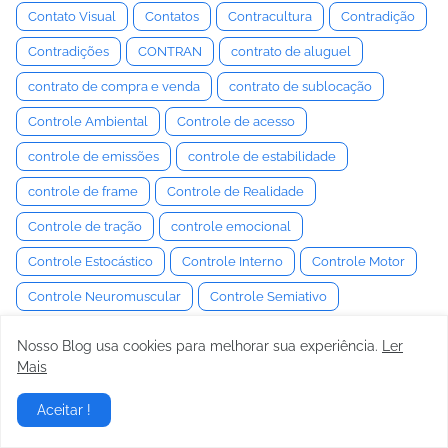
Contato Visual
Contatos
Contracultura
Contradição
Contradições
CONTRAN
contrato de aluguel
contrato de compra e venda
contrato de sublocação
Controle Ambiental
Controle de acesso
controle de emissões
controle de estabilidade
controle de frame
Controle de Realidade
Controle de tração
controle emocional
Controle Estocástico
Controle Interno
Controle Motor
Controle Neuromuscular
Controle Semiativo
controle social
Convenção
Convencimento
Nosso Blog usa cookies para melhorar sua experiência.
Ler
Mais
Convergência e Câmber
Conversa
Conversaa
Conversação
Conversas
conversor de torque
Aceitar !
Coocky
Cooperação estratégica
cooperação social