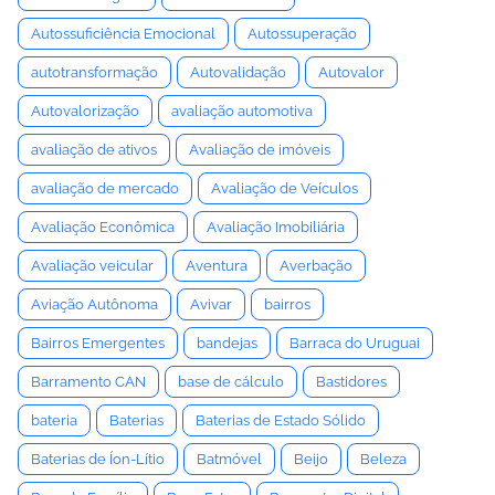
Autossuficiência Emocional
Autossuperação
autotransformação
Autovalidação
Autovalor
Autovalorização
avaliação automotiva
avaliação de ativos
Avaliação de imóveis
avaliação de mercado
Avaliação de Veículos
Avaliação Econômica
Avaliação Imobiliária
Avaliação veicular
Aventura
Averbação
Aviação Autônoma
Avivar
bairros
Bairros Emergentes
bandejas
Barraca do Uruguai
Barramento CAN
base de cálculo
Bastidores
bateria
Baterias
Baterias de Estado Sólido
Baterias de Íon-Lítio
Batmóvel
Beijo
Beleza