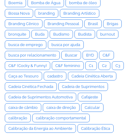
Boemia
Bomba de Água
bomba de óleo
Bossa Nova
branding
Branding Artístico
Branding Cênico
Branding Pessoal
Brasil
Brigas
bronquite
Buda
Budismo
Budista
burnout
busca de emprego
busca por ajuda
busca por relacionamento
Buscar
BYD
C&F
C&F (Cocky & Funny)
C&F feminino
C1
C2
C3
Caça ao Tesouro
cadastro
Cadeia Cinética Aberta
Cadeia Cinética Fechada
Cadeia de Suprimentos
Cadeia de Suprimentos Automotiva
Cafajeste
caixa de câmbio
caixa de direção
Calcular
calibração
calibração comportamental
Calibração da Energia ao Ambiente
Calibração Ética