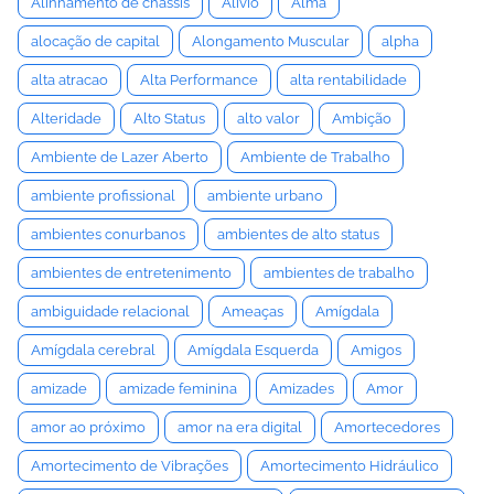
Alinhamento de chassis
Alívio
Alma
alocação de capital
Alongamento Muscular
alpha
alta atracao
Alta Performance
alta rentabilidade
Alteridade
Alto Status
alto valor
Ambição
Ambiente de Lazer Aberto
Ambiente de Trabalho
ambiente profissional
ambiente urbano
ambientes conurbanos
ambientes de alto status
ambientes de entretenimento
ambientes de trabalho
ambiguidade relacional
Ameaças
Amígdala
Amígdala cerebral
Amígdala Esquerda
Amigos
amizade
amizade feminina
Amizades
Amor
amor ao próximo
amor na era digital
Amortecedores
Amortecimento de Vibrações
Amortecimento Hidráulico