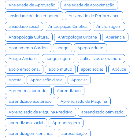
Ansiedade de Aprovação
ansiedade de aproximação
ansiedade de desempenho
Ansiedade de Performance
ansiedade social
Antecipação Cinética
Antiferrugem
Antropologia Cultural
Antropologia Urbana
Aparência
Apartamento Garden
apego
Apego Adulto
Apego Ansioso
apego seguro
aplicativos de namoro
apoio emocional
apoio mútuo
apoio social
Apólice
Aposta
Apreciação diária
Apreciar
Aprender a aprender
Aprendizado
aprendizado acelerado
Aprendizado de Máquina
Aprendizado de Máquina Preditivo
aprendizado otimizado
aprendizado social
Aprendizagem
aprendizagem contínua
apresentação