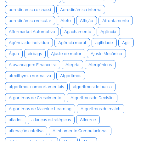
aerodinamica e chassi
Aerodinâmica interna
aerodinâmica veicular
Afeto
Aflição
Afrontamento
Aftermarket Automotivo
Agachamento
Agência
Agência do Indivíduo
Agência moral
agilidade
Agir
Água
airbags
Ajuste de motor
Ajuste Mecânico
Alavancagem Financeira
Alegria
Alergênicos
alexithymia normativa
Algoritmos
algoritmos comportamentais
algoritmos de busca
Algoritmos de Crescimento
Algoritmos de Decisão
Algoritmos de Machine Learning
Algoritmos de match
aliados
alianças estratégicas
Alicerce
alienação coletiva
Alinhamento Computacional