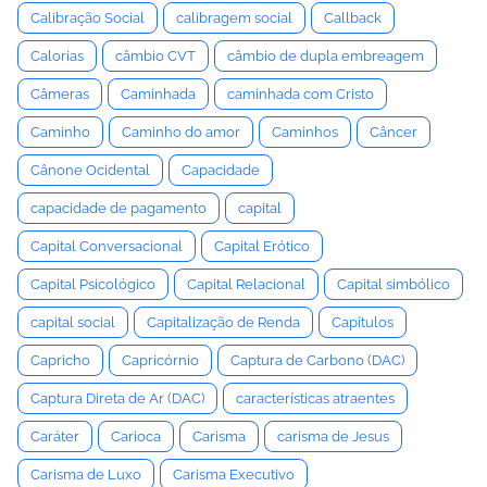
Calibração Social
calibragem social
Callback
Calorias
câmbio CVT
câmbio de dupla embreagem
Câmeras
Caminhada
caminhada com Cristo
Caminho
Caminho do amor
Caminhos
Câncer
Cânone Ocidental
Capacidade
capacidade de pagamento
capital
Capital Conversacional
Capital Erótico
Capital Psicológico
Capital Relacional
Capital simbólico
capital social
Capitalização de Renda
Capítulos
Capricho
Capricórnio
Captura de Carbono (DAC)
Captura Direta de Ar (DAC)
características atraentes
Caráter
Carioca
Carisma
carisma de Jesus
Carisma de Luxo
Carisma Executivo