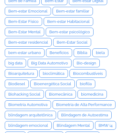
Bem de Família
Bem-Estar
Bem-estar Digital
Bem-estar Emocional
Bem-estar familiar
Bem-Estar Físico
Bem-estar Habitacional
Bem-Estar Mental
Bem-estar psicológico
Bem-estar residencial
Bem-Estar Social
bem-estar urbano
Benefícios
Bíblia
biela
big data
Big Data Automotivo
Bio-design
Bioarquitetura
bioclimática
Biocombustíveis
Biodiesel
Bioenergética Social
biofilia
Biohacking Social
Biomecânica
biomedicina
Biometria Automotiva
Biometria de Alta Performance
blindagem arquitetônica
Blindagem de Autoestima
blindagem emocional
Blindagem Mental
BMW i4