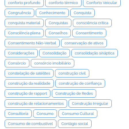
conforto profundo
conforto térmico
Conforto Veicular
Congruência
Conhecimento
Conquista
conquista material
Conquistas
consciência crítica
Consciência plena
Conselhos
Consentimento
Consentimento Não-Verbal
conservação de ativos
Considerações
Consolidação
consolidação sináptica
Consórcio
consórcio imobiliário
constelação de satélites
construção civil
construção da realidade
construção de confiança
construção de rapport
Construção de Redes
construção de relacionamentos
Construção Irregular
Consultoria
Consumo
Consumo Cultural
Consumo de combustível
Contágio social