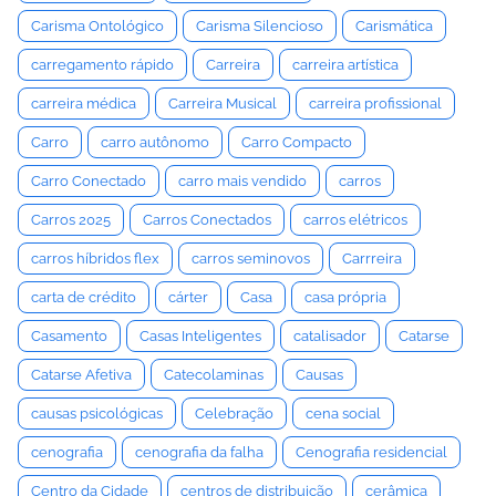
Carisma Ontológico
Carisma Silencioso
Carismática
carregamento rápido
Carreira
carreira artística
carreira médica
Carreira Musical
carreira profissional
Carro
carro autônomo
Carro Compacto
Carro Conectado
carro mais vendido
carros
Carros 2025
Carros Conectados
carros elétricos
carros híbridos flex
carros seminovos
Carrreira
carta de crédito
cárter
Casa
casa própria
Casamento
Casas Inteligentes
catalisador
Catarse
Catarse Afetiva
Catecolaminas
Causas
causas psicológicas
Celebração
cena social
cenografia
cenografia da falha
Cenografia residencial
Centro da Cidade
centros de distribuição
cerâmica