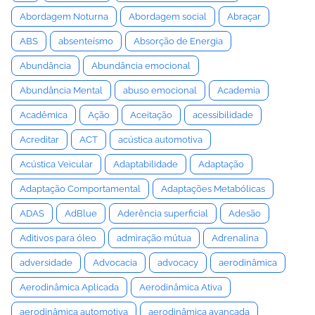
Abordagem Noturna
Abordagem social
Abraçar
ABS
absenteísmo
Absorção de Energia
Abundância
Abundância emocional
Abundância Mental
abuso emocional
Academia
Acadêmica
Ação
Aceitação
acessibilidade
Acreditar
ACT
acústica automotiva
Acústica Veicular
Adaptabilidade
Adaptação
Adaptação Comportamental
Adaptações Metabólicas
ADAS
AdBlue
Aderência superficial
Adesão
Aditivos para óleo
admiração mútua
Adrenalina
adversidade
Advocacia
advocacy
aerodinâmica
Aerodinâmica Aplicada
Aerodinâmica Ativa
aerodinâmica automotiva
aerodinâmica avançada