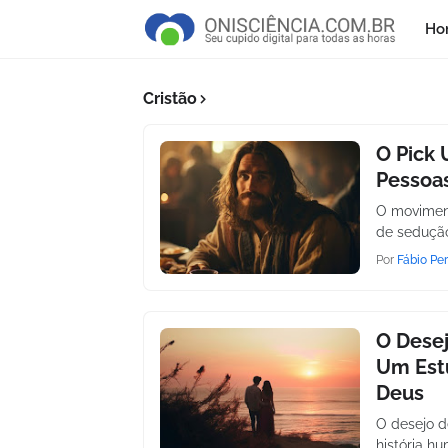
Ho
Cristão
O Pick 
Pessoa
O moviment
de sedução
Por
Fábio Per
O Desej
Um Est
Deus
O desejo d
história h