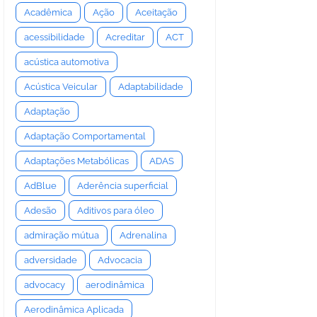
Acadêmica
Ação
Aceitação
acessibilidade
Acreditar
ACT
acústica automotiva
Acústica Veicular
Adaptabilidade
Adaptação
Adaptação Comportamental
Adaptações Metabólicas
ADAS
AdBlue
Aderência superficial
Adesão
Aditivos para óleo
admiração mútua
Adrenalina
adversidade
Advocacia
advocacy
aerodinâmica
Aerodinâmica Aplicada