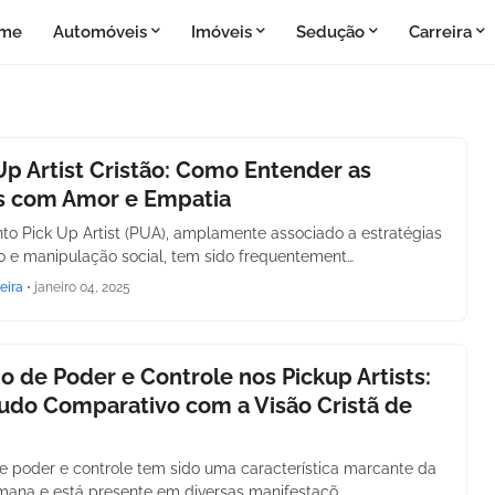
me
Automóveis
Imóveis
Sedução
Carreira
Up Artist Cristão: Como Entender as
s com Amor e Empatia
o Pick Up Artist (PUA), amplamente associado a estratégias
 e manipulação social, tem sido frequentement…
eira
•
janeiro 04, 2025
o de Poder e Controle nos Pickup Artists:
udo Comparativo com a Visão Cristã de
e poder e controle tem sido uma característica marcante da
umana e está presente em diversas manifestaçõ…