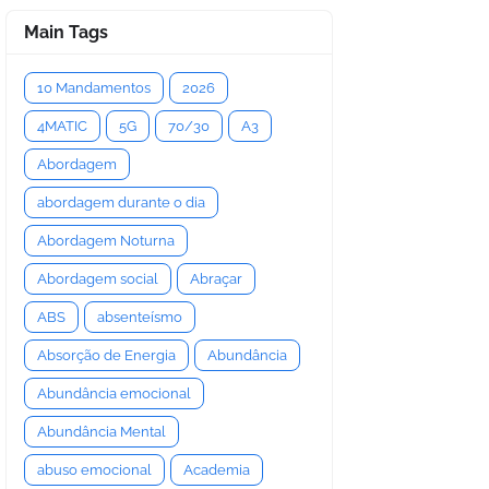
Main Tags
10 Mandamentos
2026
4MATIC
5G
70/30
A3
Abordagem
abordagem durante o dia
Abordagem Noturna
Abordagem social
Abraçar
ABS
absenteísmo
Absorção de Energia
Abundância
Abundância emocional
Abundância Mental
abuso emocional
Academia