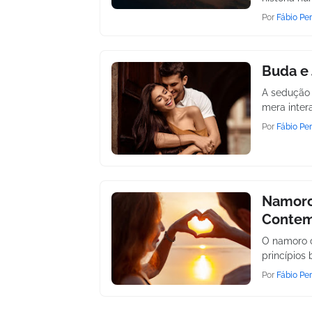
Por
Fábio Per
Buda e 
A sedução e
mera inter
Por
Fábio Per
Namoro 
Contem
O namoro c
princípios
Por
Fábio Per