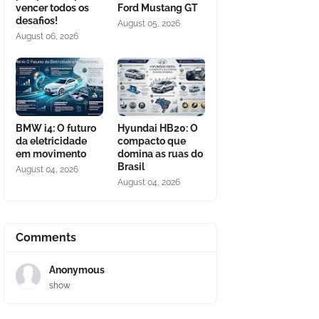
vencer todos os
Ford Mustang GT
desafios!
August 05, 2026
August 06, 2026
BMW i4: O futuro
Hyundai HB20: O
da eletricidade
compacto que
em movimento
domina as ruas do
Brasil
August 04, 2026
August 04, 2026
Comments
Anonymous
show