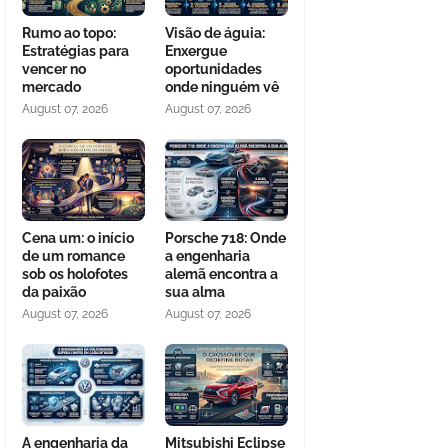
Rumo ao topo:
Visão de águia:
Estratégias para
Enxergue
vencer no
oportunidades
mercado
onde ninguém vê
August 07, 2026
August 07, 2026
Cena um: o início
Porsche 718: Onde
de um romance
a engenharia
sob os holofotes
alemã encontra a
da paixão
sua alma
August 07, 2026
August 07, 2026
A engenharia da
Mitsubishi Eclipse