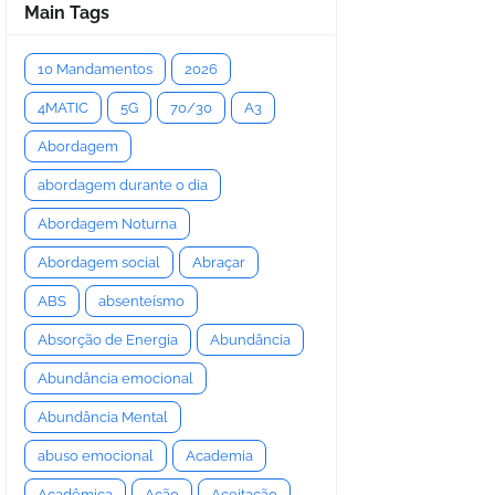
Main Tags
10 Mandamentos
2026
4MATIC
5G
70/30
A3
Abordagem
abordagem durante o dia
Abordagem Noturna
Abordagem social
Abraçar
ABS
absenteísmo
Absorção de Energia
Abundância
Abundância emocional
Abundância Mental
abuso emocional
Academia
Acadêmica
Ação
Aceitação