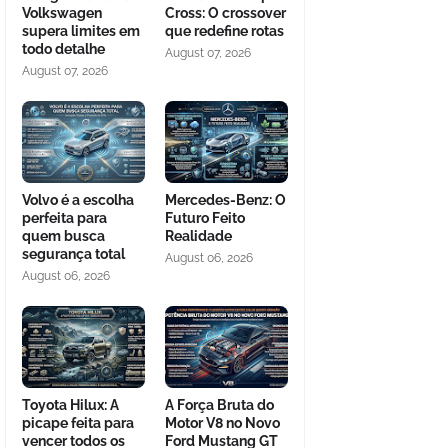
Volkswagen
Cross: O crossover
supera limites em
que redefine rotas
todo detalhe
August 07, 2026
August 07, 2026
Volvo é a escolha
Mercedes-Benz: O
perfeita para
Futuro Feito
quem busca
Realidade
segurança total
August 06, 2026
August 06, 2026
Toyota Hilux: A
A Força Bruta do
picape feita para
Motor V8 no Novo
vencer todos os
Ford Mustang GT