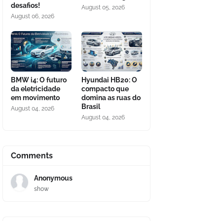
desafios!
August 05, 2026
August 06, 2026
BMW i4: O futuro
Hyundai HB20: O
da eletricidade
compacto que
em movimento
domina as ruas do
Brasil
August 04, 2026
August 04, 2026
Comments
Anonymous
show