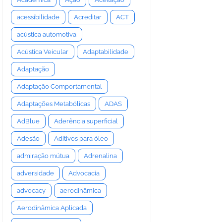
acessibilidade
Acreditar
ACT
acústica automotiva
Acústica Veicular
Adaptabilidade
Adaptação
Adaptação Comportamental
Adaptações Metabólicas
ADAS
AdBlue
Aderência superficial
Adesão
Aditivos para óleo
admiração mútua
Adrenalina
adversidade
Advocacia
advocacy
aerodinâmica
Aerodinâmica Aplicada