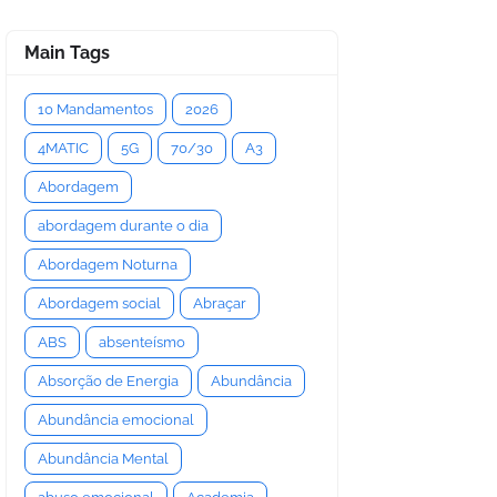
Main Tags
10 Mandamentos
2026
4MATIC
5G
70/30
A3
Abordagem
abordagem durante o dia
Abordagem Noturna
Abordagem social
Abraçar
ABS
absenteísmo
Absorção de Energia
Abundância
Abundância emocional
Abundância Mental