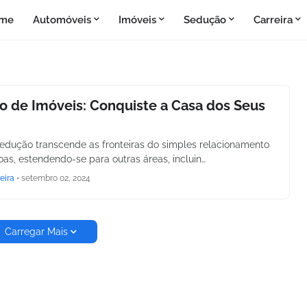
me
Automóveis
Imóveis
Sedução
Carreira
 de Imóveis: Conquiste a Casa dos Seus
sedução transcende as fronteiras do simples relacionamento
oas, estendendo-se para outras áreas, incluin…
eira
•
setembro 02, 2024
Carregar Mais