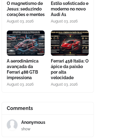
O magnetismo de
Estilo sofisticado e
Jesus: seduzindo
moderno no novo
corações e mentes
Audi A1
August 03, 2026
August 03, 2026
A aerodinâmica
Ferrari 458 Italia: O
avançada da
ápice da paixão
Ferrari 488 GTB
por alta
impressiona
velocidade
August 03, 2026
August 03, 2026
Comments
Anonymous
show