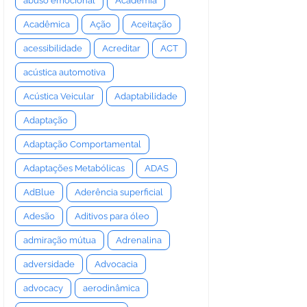
abuso emocional
Academia
Acadêmica
Ação
Aceitação
acessibilidade
Acreditar
ACT
acústica automotiva
Acústica Veicular
Adaptabilidade
Adaptação
Adaptação Comportamental
Adaptações Metabólicas
ADAS
AdBlue
Aderência superficial
Adesão
Aditivos para óleo
admiração mútua
Adrenalina
adversidade
Advocacia
advocacy
aerodinâmica