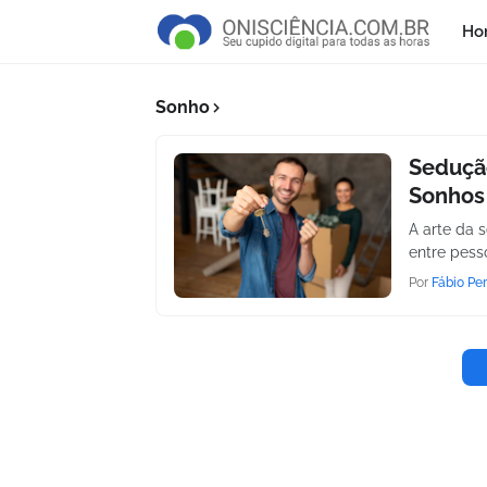
Ho
Sonho
Sedução
Sonhos
A arte da 
entre pess
Por
Fábio Per