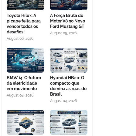
Toyota Hilux: A
A Força Bruta do
picape feita para
Motor V8 no Novo
vencer todos os
Ford Mustang GT
desafios!
August 05, 2026
August 06, 2026
BMW i4: O futuro
Hyundai HB20: O
da eletricidade
compacto que
em movimento
domina as ruas do
Brasil
August 04, 2026
August 04, 2026