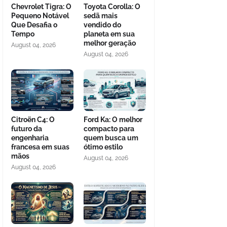
Chevrolet Tigra: O
Toyota Corolla: O
Pequeno Notável
sedã mais
Que Desafia o
vendido do
Tempo
planeta em sua
melhor geração
August 04, 2026
August 04, 2026
Citroën C4: O
Ford Ka: O melhor
futuro da
compacto para
engenharia
quem busca um
francesa em suas
ótimo estilo
mãos
August 04, 2026
August 04, 2026