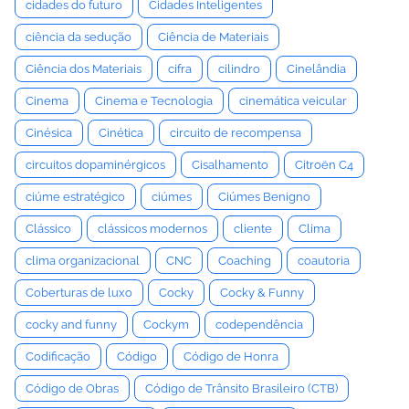
cidades do futuro
Cidades Inteligentes
ciência da sedução
Ciência de Materiais
Ciência dos Materiais
cifra
cilindro
Cinelândia
Cinema
Cinema e Tecnologia
cinemática veicular
Cinésica
Cinética
circuito de recompensa
circuitos dopaminérgicos
Cisalhamento
Citroën C4
ciúme estratégico
ciúmes
Ciúmes Benigno
Clássico
clássicos modernos
cliente
Clima
clima organizacional
CNC
Coaching
coautoria
Coberturas de luxo
Cocky
Cocky & Funny
cocky and funny
Cockym
codependência
Codificação
Código
Código de Honra
Código de Obras
Código de Trânsito Brasileiro (CTB)