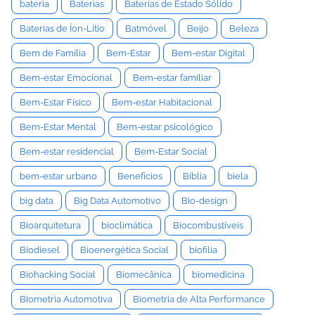
bateria
Baterias
Baterias de Estado Sólido
Baterias de Íon-Lítio
Batmóvel
Beijo
Beleza
Bem de Família
Bem-Estar
Bem-estar Digital
Bem-estar Emocional
Bem-estar familiar
Bem-Estar Físico
Bem-estar Habitacional
Bem-Estar Mental
Bem-estar psicológico
Bem-estar residencial
Bem-Estar Social
bem-estar urbano
Benefícios
Bíblia
biela
big data
Big Data Automotivo
Bio-design
Bioarquitetura
bioclimática
Biocombustíveis
Biodiesel
Bioenergética Social
biofilia
Biohacking Social
Biomecânica
biomedicina
Biometria Automotiva
Biometria de Alta Performance