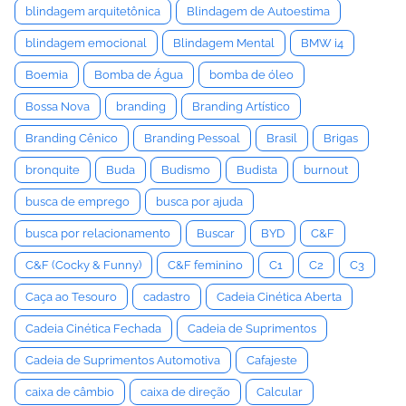
blindagem arquitetônica
Blindagem de Autoestima
blindagem emocional
Blindagem Mental
BMW i4
Boemia
Bomba de Água
bomba de óleo
Bossa Nova
branding
Branding Artístico
Branding Cênico
Branding Pessoal
Brasil
Brigas
bronquite
Buda
Budismo
Budista
burnout
busca de emprego
busca por ajuda
busca por relacionamento
Buscar
BYD
C&F
C&F (Cocky & Funny)
C&F feminino
C1
C2
C3
Caça ao Tesouro
cadastro
Cadeia Cinética Aberta
Cadeia Cinética Fechada
Cadeia de Suprimentos
Cadeia de Suprimentos Automotiva
Cafajeste
caixa de câmbio
caixa de direção
Calcular