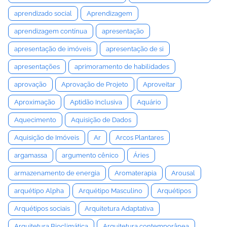
aprendizado social
Aprendizagem
aprendizagem contínua
apresentação
apresentação de imóveis
apresentação de si
apresentações
aprimoramento de habilidades
aprovação
Aprovação de Projeto
Aproveitar
Aproximação
Aptidão Inclusiva
Aquário
Aquecimento
Aquisição de Dados
Aquisição de Imóveis
Ar
Arcos Plantares
argamassa
argumento cênico
Áries
armazenamento de energia
Aromaterapia
Arousal
arquétipo Alpha
Arquétipo Masculino
Arquétipos
Arquétipos sociais
Arquitetura Adaptativa
Arquitetura Bioclimática
Arquitetura contemporânea