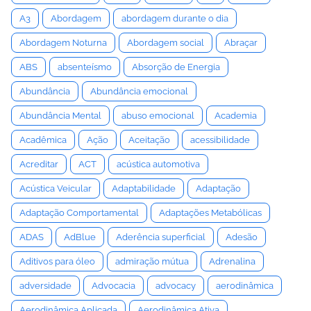
A3
Abordagem
abordagem durante o dia
Abordagem Noturna
Abordagem social
Abraçar
ABS
absenteísmo
Absorção de Energia
Abundância
Abundância emocional
Abundância Mental
abuso emocional
Academia
Acadêmica
Ação
Aceitação
acessibilidade
Acreditar
ACT
acústica automotiva
Acústica Veicular
Adaptabilidade
Adaptação
Adaptação Comportamental
Adaptações Metabólicas
ADAS
AdBlue
Aderência superficial
Adesão
Aditivos para óleo
admiração mútua
Adrenalina
adversidade
Advocacia
advocacy
aerodinâmica
Aerodinâmica Aplicada
Aerodinâmica Ativa