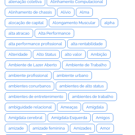
alienação coletiva
Alinhamento Computacional
Alinhamento de chassis
Alívio
Alma
alocação de capital
Alongamento Muscular
alpha
alta atracao
Alta Performance
alta performance profissional
alta rentabilidade
Alteridade
Alto Status
alto valor
Ambição
Ambiente de Lazer Aberto
Ambiente de Trabalho
ambiente profissional
ambiente urbano
ambientes conurbanos
ambientes de alto status
ambientes de entretenimento
ambientes de trabalho
ambiguidade relacional
Ameaças
Amígdala
Amígdala cerebral
Amígdala Esquerda
Amigos
amizade
amizade feminina
Amizades
Amor