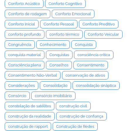
Conforto Acústico
Conforto Cognitivo
Conforto de rodagem
Conforto Emocional
Conforto Inicial
Conforto Pessoal
Conforto Preditivo
conforto profundo
conforto térmico
Conforto Veicular
Congruência
Conhecimento
Conquista
conquista material
Conquistas
consciência crítica
Consciência plena
Conselhos
Consentimento
Consentimento Não-Verbal
conservação de ativos
Considerações
Consolidação
consolidação sináptica
Consórcio
consórcio imobiliário
constelação de satélites
construção civil
construção da realidade
construção de confiança
construção de rapport
Construção de Redes