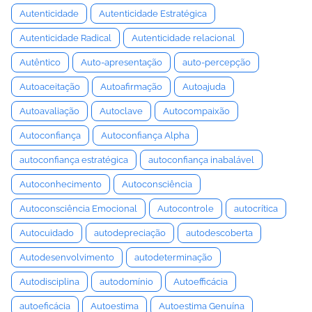
Autenticidade
Autenticidade Estratégica
Autenticidade Radical
Autenticidade relacional
Autêntico
Auto-apresentação
auto-percepção
Autoaceitação
Autoafirmação
Autoajuda
Autoavaliação
Autoclave
Autocompaixão
Autoconfiança
Autoconfiança Alpha
autoconfiança estratégica
autoconfiança inabalável
Autoconhecimento
Autoconsciência
Autoconsciência Emocional
Autocontrole
autocrítica
Autocuidado
autodepreciação
autodescoberta
Autodesenvolvimento
autodeterminação
Autodisciplina
autodomínio
Autoefficácia
autoeficácia
Autoestima
Autoestima Genuína