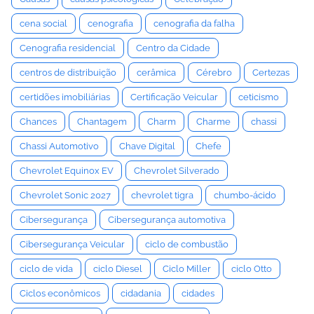
cena social
cenografia
cenografia da falha
Cenografia residencial
Centro da Cidade
centros de distribuição
cerâmica
Cérebro
Certezas
certidões imobiliárias
Certificação Veicular
ceticismo
Chances
Chantagem
Charm
Charme
chassi
Chassi Automotivo
Chave Digital
Chefe
Chevrolet Equinox EV
Chevrolet Silverado
Chevrolet Sonic 2027
chevrolet tigra
chumbo-ácido
Cibersegurança
Cibersegurança automotiva
Cibersegurança Veicular
ciclo de combustão
ciclo de vida
ciclo Diesel
Ciclo Miller
ciclo Otto
Ciclos econômicos
cidadania
cidades