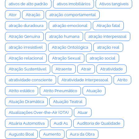
ativos de alto padrão
ativos imobiliários
Ativos tangíveis
Ator
Atração
atração comportamental
atração duradoura
atração emocional
Atração fatal
Atração Genuína
atração humana
atração interpessoal
atração irresistível
Atração Ontológica
atração real
Atração relacional
Atração Sexual
atração social
Atração Sustentável
Atraente
Atrair
Atratividade
atratividade consciente
Atratividade Interpessoal
Atrito
Atrito estático
Atrito Pneumático
Atuação
Atuação Dramática
Atuação Teatral
Atualizações Over-the-Air (OTA)
Atuar
Atuária Automotiva
Audi A1
Auditoria de Qualidade
Augusto Boal
Aumento
Aura da Obra