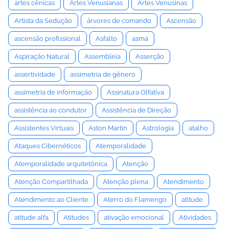
artes cênicas
Artes Venusianas
Artes Venusinas
Artista da Sedução
árvores de comando
Ascensão
ascensão profissional
Asfalto
asma
Aspiração Natural
Assembleia
Asserção
assertividade
assimetria de gênero
assimetria de informação
Assinatura Olfativa
assistência ao condutor
Assistência de Direção
Assistentes Virtuais
Aston Martin
Astrologia
atalho
Ataques Cibernéticos
Atemporalidade
Atemporalidade arquitetônica
Atenção
Atenção Compartilhada
Atenção plena
Atendimento
Atendimento ao Cliente
Aterro do Flamengo
atitude
atitude alfa
Atitudes
ativação emocional
Atividades