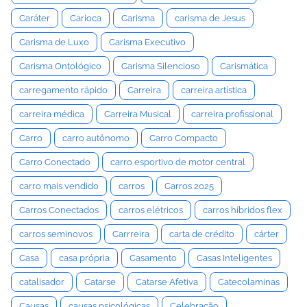
Caráter
Carioca
Carisma
carisma de Jesus
Carisma de Luxo
Carisma Executivo
Carisma Ontológico
Carisma Silencioso
Carismática
carregamento rápido
Carreira
carreira artística
carreira médica
Carreira Musical
carreira profissional
Carro
carro autônomo
Carro Compacto
Carro Conectado
carro esportivo de motor central
carro mais vendido
carros
Carros 2025
Carros Conectados
carros elétricos
carros híbridos flex
carros seminovos
Carrreira
carta de crédito
cárter
Casa
casa própria
Casamento
Casas Inteligentes
catalisador
Catarse
Catarse Afetiva
Catecolaminas
Causas
causas psicológicas
Celebração