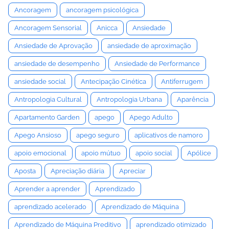
Ancoragem
ancoragem psicológica
Ancoragem Sensorial
Anicca
Ansiedade
Ansiedade de Aprovação
ansiedade de aproximação
ansiedade de desempenho
Ansiedade de Performance
ansiedade social
Antecipação Cinética
Antiferrugem
Antropologia Cultural
Antropologia Urbana
Aparência
Apartamento Garden
apego
Apego Adulto
Apego Ansioso
apego seguro
aplicativos de namoro
apoio emocional
apoio mútuo
apoio social
Apólice
Aposta
Apreciação diária
Apreciar
Aprender a aprender
Aprendizado
aprendizado acelerado
Aprendizado de Máquina
Aprendizado de Máquina Preditivo
aprendizado otimizado