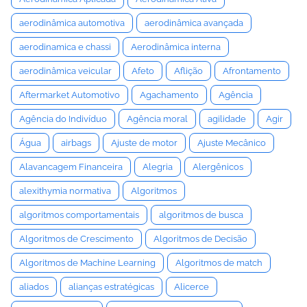
aerodinâmica automotiva
aerodinâmica avançada
aerodinamica e chassi
Aerodinâmica interna
aerodinâmica veicular
Afeto
Aflição
Afrontamento
Aftermarket Automotivo
Agachamento
Agência
Agência do Indivíduo
Agência moral
agilidade
Agir
Água
airbags
Ajuste de motor
Ajuste Mecânico
Alavancagem Financeira
Alegria
Alergênicos
alexithymia normativa
Algoritmos
algoritmos comportamentais
algoritmos de busca
Algoritmos de Crescimento
Algoritmos de Decisão
Algoritmos de Machine Learning
Algoritmos de match
aliados
alianças estratégicas
Alicerce