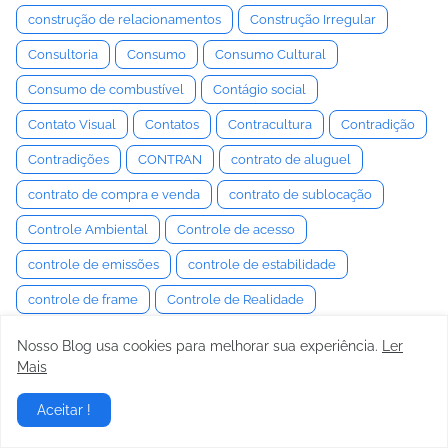
construção de relacionamentos
Construção Irregular
Consultoria
Consumo
Consumo Cultural
Consumo de combustível
Contágio social
Contato Visual
Contatos
Contracultura
Contradição
Contradições
CONTRAN
contrato de aluguel
contrato de compra e venda
contrato de sublocação
Controle Ambiental
Controle de acesso
controle de emissões
controle de estabilidade
controle de frame
Controle de Realidade
Controle de tração
controle emocional
Nosso Blog usa cookies para melhorar sua experiência.
Ler
Mais
Controle Estocástico
Controle Interno
Controle Motor
Controle Neuromuscular
Controle Semiativo
Aceitar !
controle social
Convenção
Convencimento