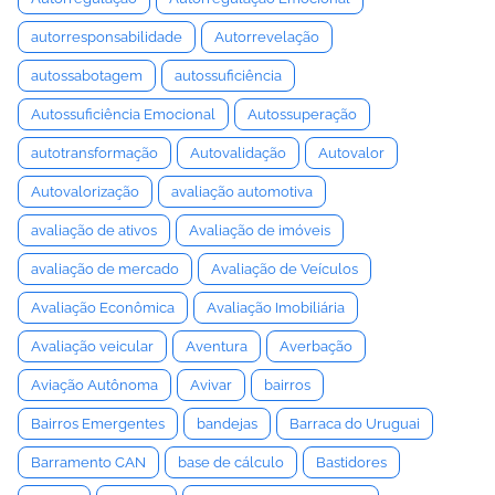
autorresponsabilidade
Autorrevelação
autossabotagem
autossuficiência
Autossuficiência Emocional
Autossuperação
autotransformação
Autovalidação
Autovalor
Autovalorização
avaliação automotiva
avaliação de ativos
Avaliação de imóveis
avaliação de mercado
Avaliação de Veículos
Avaliação Econômica
Avaliação Imobiliária
Avaliação veicular
Aventura
Averbação
Aviação Autônoma
Avivar
bairros
Bairros Emergentes
bandejas
Barraca do Uruguai
Barramento CAN
base de cálculo
Bastidores