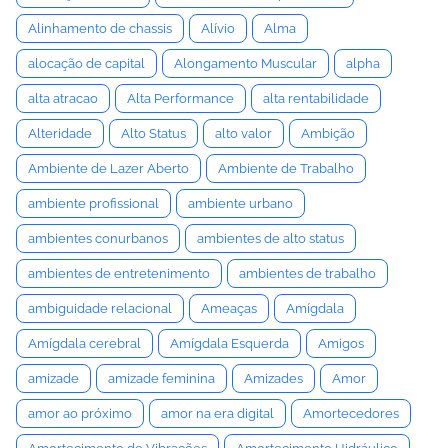
Alinhamento de chassis
Alívio
Alma
alocação de capital
Alongamento Muscular
alpha
alta atracao
Alta Performance
alta rentabilidade
Alteridade
Alto Status
alto valor
Ambição
Ambiente de Lazer Aberto
Ambiente de Trabalho
ambiente profissional
ambiente urbano
ambientes conurbanos
ambientes de alto status
ambientes de entretenimento
ambientes de trabalho
ambiguidade relacional
Ameaças
Amígdala
Amígdala cerebral
Amígdala Esquerda
Amigos
amizade
amizade feminina
Amizades
Amor
amor ao próximo
amor na era digital
Amortecedores