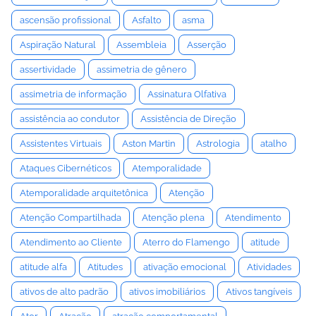
ascensão profissional
Asfalto
asma
Aspiração Natural
Assembleia
Asserção
assertividade
assimetria de gênero
assimetria de informação
Assinatura Olfativa
assistência ao condutor
Assistência de Direção
Assistentes Virtuais
Aston Martin
Astrologia
atalho
Ataques Cibernéticos
Atemporalidade
Atemporalidade arquitetônica
Atenção
Atenção Compartilhada
Atenção plena
Atendimento
Atendimento ao Cliente
Aterro do Flamengo
atitude
atitude alfa
Atitudes
ativação emocional
Atividades
ativos de alto padrão
ativos imobiliários
Ativos tangíveis