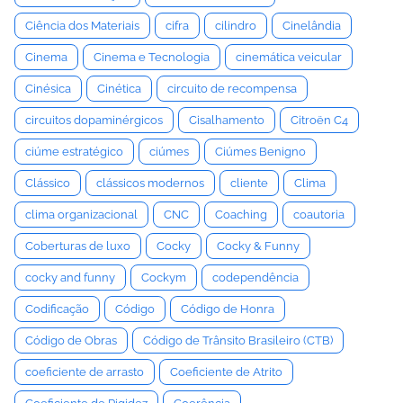
Ciência dos Materiais
cifra
cilindro
Cinelândia
Cinema
Cinema e Tecnologia
cinemática veicular
Cinésica
Cinética
circuito de recompensa
circuitos dopaminérgicos
Cisalhamento
Citroën C4
ciúme estratégico
ciúmes
Ciúmes Benigno
Clássico
clássicos modernos
cliente
Clima
clima organizacional
CNC
Coaching
coautoria
Coberturas de luxo
Cocky
Cocky & Funny
cocky and funny
Cockym
codependência
Codificação
Código
Código de Honra
Código de Obras
Código de Trânsito Brasileiro (CTB)
coeficiente de arrasto
Coeficiente de Atrito