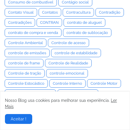
Consumo de combustível
Contágio social
Contato Visual
Contatos
Contracultura
Contradição
Contradições
CONTRAN
contrato de aluguel
contrato de compra e venda
contrato de sublocação
Controle Ambiental
Controle de acesso
controle de emissões
controle de estabilidade
controle de frame
Controle de Realidade
Controle de tração
controle emocional
Controle Estocástico
Controle Interno
Controle Motor
Controle Neuromuscular
Controle Semiativo
Nosso Blog usa cookies para melhorar sua experiência.
Ler
controle social
Convenção
Convencimento
Mais
Convergência e Câmber
Conversa
Conversaa
Aceitar !
Conversação
Conversas
conversor de torque