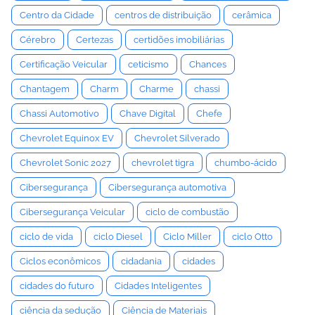
Centro da Cidade
centros de distribuição
cerâmica
Cérebro
Certezas
certidões imobiliárias
Certificação Veicular
ceticismo
Chances
Chantagem
Charm
Charme
chassi
Chassi Automotivo
Chave Digital
Chefe
Chevrolet Equinox EV
Chevrolet Silverado
Chevrolet Sonic 2027
chevrolet tigra
chumbo-ácido
Cibersegurança
Cibersegurança automotiva
Cibersegurança Veicular
ciclo de combustão
ciclo de vida
ciclo Diesel
Ciclo Miller
ciclo Otto
Ciclos econômicos
cidadania
cidades
cidades do futuro
Cidades Inteligentes
ciência da sedução
Ciência de Materiais