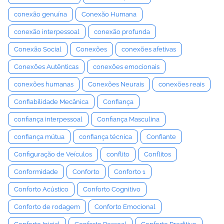
conexão genuína
Conexão Humana
conexão interpessoal
conexão profunda
Conexão Social
Conexões
conexões afetivas
Conexões Autênticas
conexões emocionais
conexões humanas
Conexões Neurais
conexões reais
Confiabilidade Mecânica
Confiança
confiança interpessoal
Confiança Masculina
confiança mútua
confiança técnica
Confiante
Configuração de Veículos
conflito
Conflitos
Conformidade
Conforto
Conforto 1
Conforto Acústico
Conforto Cognitivo
Conforto de rodagem
Conforto Emocional