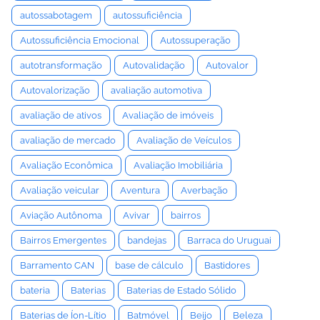
autossabotagem
autossuficiência
Autossuficiência Emocional
Autossuperação
autotransformação
Autovalidação
Autovalor
Autovalorização
avaliação automotiva
avaliação de ativos
Avaliação de imóveis
avaliação de mercado
Avaliação de Veículos
Avaliação Econômica
Avaliação Imobiliária
Avaliação veicular
Aventura
Averbação
Aviação Autônoma
Avivar
bairros
Bairros Emergentes
bandejas
Barraca do Uruguai
Barramento CAN
base de cálculo
Bastidores
bateria
Baterias
Baterias de Estado Sólido
Baterias de Íon-Lítio
Batmóvel
Beijo
Beleza