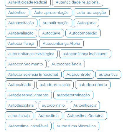
Autenticidade Radical
Autenticidade relacional
Autêntico
Auto-apresentação
auto-percepção
Autoaceitação
Autoafirmação
Autoajuda
Autoavaliação
Autoclave
Autocompaixão
Autoconfiança
Autoconfiança Alpha
autoconfiança estratégica
autoconfiança inabalável
Autoconhecimento
Autoconsciência
Autoconsciência Emocional
Autocontrole
autocrítica
Autocuidado
autodepreciação
autodescoberta
Autodesenvolvimento
autodeterminação
Autodisciplina
autodomínio
Autoefficácia
autoeficácia
Autoestima
Autoestima Genuína
Autoestima Inabalável
Autoestima Masculina