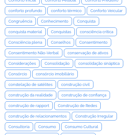
Conforto Inicial
Conforto Pessoal
Conforto Preditivo
conforto profundo
conforto térmico
Conforto Veicular
Congruência
Conhecimento
Conquista
conquista material
Conquistas
consciência crítica
Consciência plena
Conselhos
Consentimento
Consentimento Não-Verbal
conservação de ativos
Considerações
Consolidação
consolidação sináptica
Consórcio
consórcio imobiliário
constelação de satélites
construção civil
construção da realidade
construção de confiança
construção de rapport
Construção de Redes
construção de relacionamentos
Construção Irregular
Consultoria
Consumo
Consumo Cultural