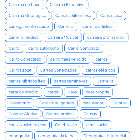
Carisma de Luxo
Carisma Executivo
Carisma Ontológico
Carisma Silencioso
Carismática
carregamento rápido
Carreira
carreira artística
carreira médica
Carreira Musical
carreira profissional
Carro
carro autônomo
Carro Compacto
Carro Conectado
carro mais vendido
carros
Carros 2025
Carros Conectados
carros elétricos
carros híbridos flex
carros seminovos
Carrreira
carta de crédito
cárter
Casa
casa própria
Casamento
Casas Inteligentes
catalisador
Catarse
Catarse Afetiva
Catecolaminas
Causas
causas psicológicas
Celebração
cena social
cenografia
cenografia da falha
Cenografia residencial