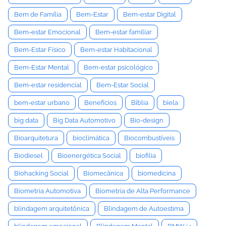
Bem de Família
Bem-Estar
Bem-estar Digital
Bem-estar Emocional
Bem-estar familiar
Bem-Estar Físico
Bem-estar Habitacional
Bem-Estar Mental
Bem-estar psicológico
Bem-estar residencial
Bem-Estar Social
bem-estar urbano
Benefícios
Bíblia
biela
big data
Big Data Automotivo
Bio-design
Bioarquitetura
bioclimática
Biocombustíveis
Biodiesel
Bioenergética Social
biofilia
Biohacking Social
Biomecânica
biomedicina
Biometria Automotiva
Biometria de Alta Performance
blindagem arquitetônica
Blindagem de Autoestima