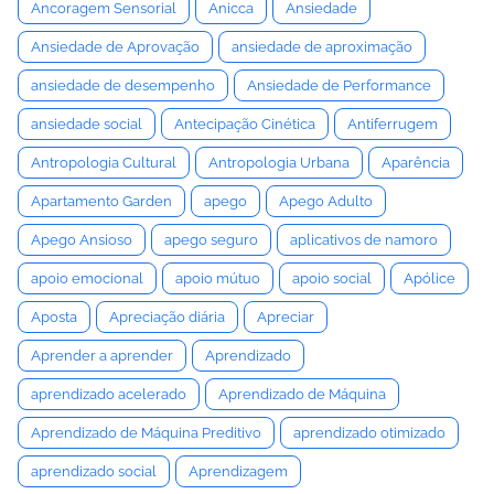
Ancoragem Sensorial
Anicca
Ansiedade
Ansiedade de Aprovação
ansiedade de aproximação
ansiedade de desempenho
Ansiedade de Performance
ansiedade social
Antecipação Cinética
Antiferrugem
Antropologia Cultural
Antropologia Urbana
Aparência
Apartamento Garden
apego
Apego Adulto
Apego Ansioso
apego seguro
aplicativos de namoro
apoio emocional
apoio mútuo
apoio social
Apólice
Aposta
Apreciação diária
Apreciar
Aprender a aprender
Aprendizado
aprendizado acelerado
Aprendizado de Máquina
Aprendizado de Máquina Preditivo
aprendizado otimizado
aprendizado social
Aprendizagem