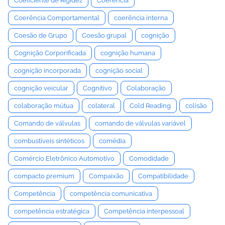
Coeficiente de Rigidez
Coerência
Coerência Comportamental
coerência interna
Coesão de Grupo
Coesão grupal
cognição
Cognição Corporificada
cognição humana
cognição incorporada
cognição social
cognição veicular
Cognitivo
Colaboração
colaboração mútua
colateral
Cold Reading
colisão
Comando de válvulas
comando de válvulas variável
combustíveis sintéticos
comédia
Comércio Eletrônico Automotivo
Comodidade
compacto premium
Compaixão
Compatibilidade
Competência
competência comunicativa
competência estratégica
Competência interpessoal