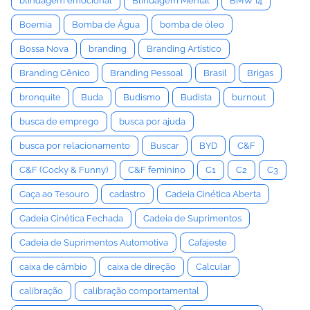
blindagem emocional
Blindagem Mental
BMW i4
Boemia
Bomba de Água
bomba de óleo
Bossa Nova
branding
Branding Artístico
Branding Cênico
Branding Pessoal
Brasil
Brigas
bronquite
Buda
Budismo
Budista
burnout
busca de emprego
busca por ajuda
busca por relacionamento
Buscar
BYD
C&F
C&F (Cocky & Funny)
C&F feminino
C1
C2
C3
Caça ao Tesouro
cadastro
Cadeia Cinética Aberta
Cadeia Cinética Fechada
Cadeia de Suprimentos
Cadeia de Suprimentos Automotiva
Cafajeste
caixa de câmbio
caixa de direção
Calcular
calibração
calibração comportamental