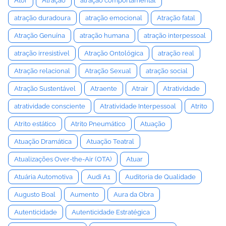
Ator
Atração
atração comportamental
atração duradoura
atração emocional
Atração fatal
Atração Genuína
atração humana
atração interpessoal
atração irresistível
Atração Ontológica
atração real
Atração relacional
Atração Sexual
atração social
Atração Sustentável
Atraente
Atrair
Atratividade
atratividade consciente
Atratividade Interpessoal
Atrito
Atrito estático
Atrito Pneumático
Atuação
Atuação Dramática
Atuação Teatral
Atualizações Over-the-Air (OTA)
Atuar
Atuária Automotiva
Audi A1
Auditoria de Qualidade
Augusto Boal
Aumento
Aura da Obra
Autenticidade
Autenticidade Estratégica