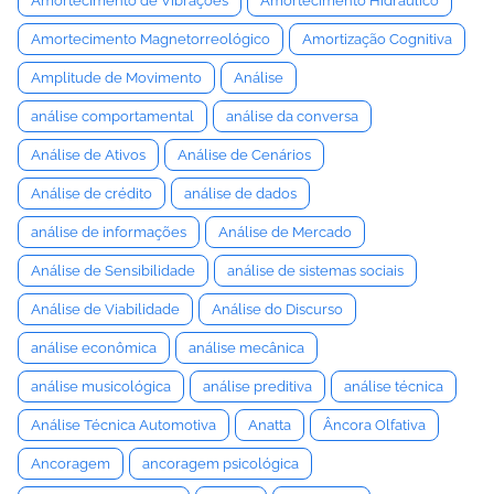
Amortecimento de Vibrações
Amortecimento Hidráulico
Amortecimento Magnetorreológico
Amortização Cognitiva
Amplitude de Movimento
Análise
análise comportamental
análise da conversa
Análise de Ativos
Análise de Cenários
Análise de crédito
análise de dados
análise de informações
Análise de Mercado
Análise de Sensibilidade
análise de sistemas sociais
Análise de Viabilidade
Análise do Discurso
análise econômica
análise mecânica
análise musicológica
análise preditiva
análise técnica
Análise Técnica Automotiva
Anatta
Âncora Olfativa
Ancoragem
ancoragem psicológica