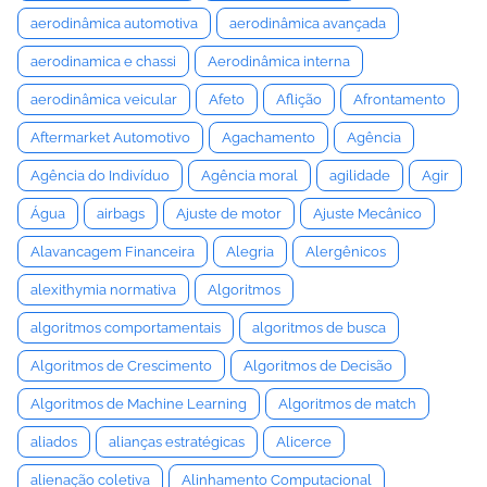
aerodinâmica automotiva
aerodinâmica avançada
aerodinamica e chassi
Aerodinâmica interna
aerodinâmica veicular
Afeto
Aflição
Afrontamento
Aftermarket Automotivo
Agachamento
Agência
Agência do Indivíduo
Agência moral
agilidade
Agir
Água
airbags
Ajuste de motor
Ajuste Mecânico
Alavancagem Financeira
Alegria
Alergênicos
alexithymia normativa
Algoritmos
algoritmos comportamentais
algoritmos de busca
Algoritmos de Crescimento
Algoritmos de Decisão
Algoritmos de Machine Learning
Algoritmos de match
aliados
alianças estratégicas
Alicerce
alienação coletiva
Alinhamento Computacional