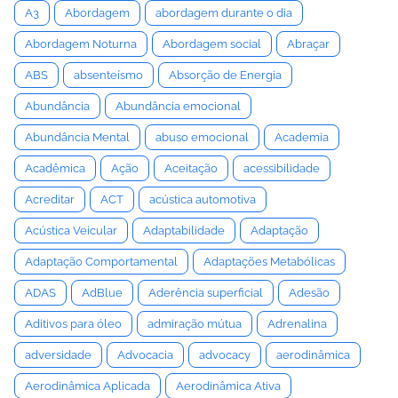
A3
Abordagem
abordagem durante o dia
Abordagem Noturna
Abordagem social
Abraçar
ABS
absenteísmo
Absorção de Energia
Abundância
Abundância emocional
Abundância Mental
abuso emocional
Academia
Acadêmica
Ação
Aceitação
acessibilidade
Acreditar
ACT
acústica automotiva
Acústica Veicular
Adaptabilidade
Adaptação
Adaptação Comportamental
Adaptações Metabólicas
ADAS
AdBlue
Aderência superficial
Adesão
Aditivos para óleo
admiração mútua
Adrenalina
adversidade
Advocacia
advocacy
aerodinâmica
Aerodinâmica Aplicada
Aerodinâmica Ativa