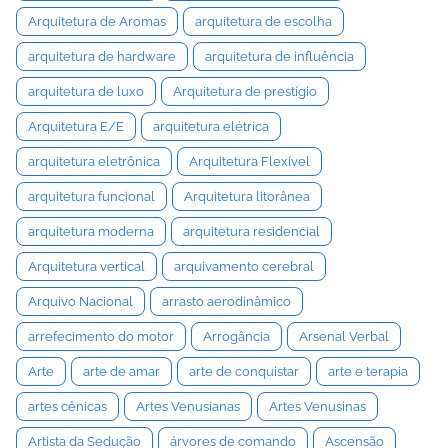
Arquitetura de Aromas
arquitetura de escolha
arquitetura de hardware
arquitetura de influência
arquitetura de luxo
Arquitetura de prestígio
Arquitetura E/E
arquitetura elétrica
arquitetura eletrônica
Arquitetura Flexível
arquitetura funcional
Arquitetura litorânea
arquitetura moderna
arquitetura residencial
Arquitetura vertical
arquivamento cerebral
Arquivo Nacional
arrasto aerodinâmico
arrefecimento do motor
Arrogância
Arsenal Verbal
Arte
arte de amar
arte de conquistar
arte e terapia
artes cênicas
Artes Venusianas
Artes Venusinas
Artista da Sedução
árvores de comando
Ascensão