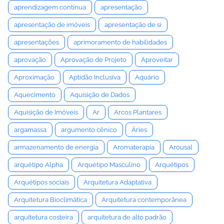
aprendizagem contínua
apresentação
apresentação de imóveis
apresentação de si
apresentações
aprimoramento de habilidades
aprovação
Aprovação de Projeto
Aproveitar
Aproximação
Aptidão Inclusiva
Aquário
Aquecimento
Aquisição de Dados
Aquisição de Imóveis
Ar
Arcos Plantares
argamassa
argumento cênico
Áries
armazenamento de energia
Aromaterapia
Arousal
arquétipo Alpha
Arquétipo Masculino
Arquétipos
Arquétipos sociais
Arquitetura Adaptativa
Arquitetura Bioclimática
Arquitetura contemporânea
arquitetura costeira
arquitetura de alto padrão