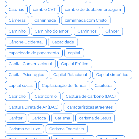
Calorias
câmbio CVT
câmbio de dupla embreagem
Câmeras
Caminhada
caminhada com Cristo
Caminho
Caminho do amor
Caminhos
Câncer
Cânone Ocidental
Capacidade
capacidade de pagamento
capital
Capital Conversacional
Capital Erótico
Capital Psicológico
Capital Relacional
Capital simbólico
capital social
Capitalização de Renda
Capítulos
Capricho
Capricórnio
Captura de Carbono (DAC)
Captura Direta de Ar (DAC)
características atraentes
Caráter
Carioca
Carisma
carisma de Jesus
Carisma de Luxo
Carisma Executivo