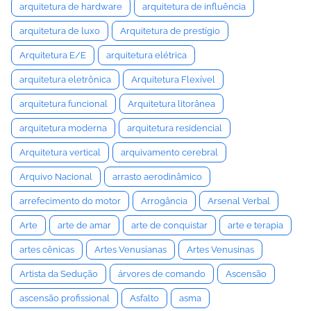
arquitetura de hardware
arquitetura de influência
arquitetura de luxo
Arquitetura de prestígio
Arquitetura E/E
arquitetura elétrica
arquitetura eletrônica
Arquitetura Flexível
arquitetura funcional
Arquitetura litorânea
arquitetura moderna
arquitetura residencial
Arquitetura vertical
arquivamento cerebral
Arquivo Nacional
arrasto aerodinâmico
arrefecimento do motor
Arrogância
Arsenal Verbal
Arte
arte de amar
arte de conquistar
arte e terapia
artes cênicas
Artes Venusianas
Artes Venusinas
Artista da Sedução
árvores de comando
Ascensão
ascensão profissional
Asfalto
asma