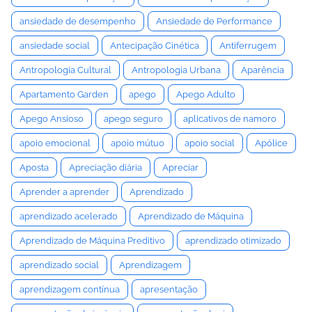
ansiedade de desempenho
Ansiedade de Performance
ansiedade social
Antecipação Cinética
Antiferrugem
Antropologia Cultural
Antropologia Urbana
Aparência
Apartamento Garden
apego
Apego Adulto
Apego Ansioso
apego seguro
aplicativos de namoro
apoio emocional
apoio mútuo
apoio social
Apólice
Aposta
Apreciação diária
Apreciar
Aprender a aprender
Aprendizado
aprendizado acelerado
Aprendizado de Máquina
Aprendizado de Máquina Preditivo
aprendizado otimizado
aprendizado social
Aprendizagem
aprendizagem contínua
apresentação