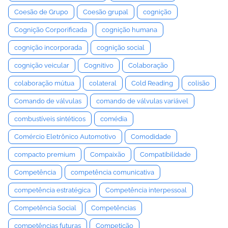
Coesão de Grupo
Coesão grupal
cognição
Cognição Corporificada
cognição humana
cognição incorporada
cognição social
cognição veicular
Cognitivo
Colaboração
colaboração mútua
colateral
Cold Reading
colisão
Comando de válvulas
comando de válvulas variável
combustíveis sintéticos
comédia
Comércio Eletrônico Automotivo
Comodidade
compacto premium
Compaixão
Compatibilidade
Competência
competência comunicativa
competência estratégica
Competência interpessoal
Competência Social
Competências
competências futuras
Competição