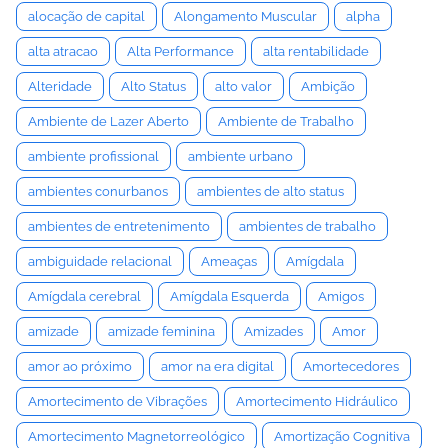
alocação de capital
Alongamento Muscular
alpha
alta atracao
Alta Performance
alta rentabilidade
Alteridade
Alto Status
alto valor
Ambição
Ambiente de Lazer Aberto
Ambiente de Trabalho
ambiente profissional
ambiente urbano
ambientes conurbanos
ambientes de alto status
ambientes de entretenimento
ambientes de trabalho
ambiguidade relacional
Ameaças
Amígdala
Amígdala cerebral
Amígdala Esquerda
Amigos
amizade
amizade feminina
Amizades
Amor
amor ao próximo
amor na era digital
Amortecedores
Amortecimento de Vibrações
Amortecimento Hidráulico
Amortecimento Magnetorreológico
Amortização Cognitiva