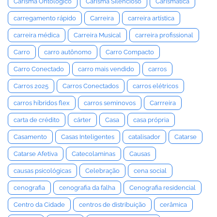
Carisma Ontológico
Carisma Silencioso
Carismática
carregamento rápido
Carreira
carreira artística
carreira médica
Carreira Musical
carreira profissional
Carro
carro autônomo
Carro Compacto
Carro Conectado
carro mais vendido
carros
Carros 2025
Carros Conectados
carros elétricos
carros híbridos flex
carros seminovos
Carrreira
carta de crédito
cárter
Casa
casa própria
Casamento
Casas Inteligentes
catalisador
Catarse
Catarse Afetiva
Catecolaminas
Causas
causas psicológicas
Celebração
cena social
cenografia
cenografia da falha
Cenografia residencial
Centro da Cidade
centros de distribuição
cerâmica