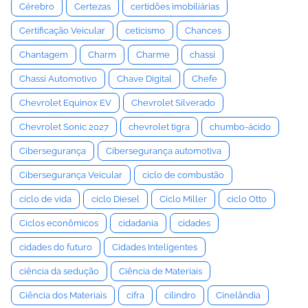
Cérebro
Certezas
certidões imobiliárias
Certificação Veicular
ceticismo
Chances
Chantagem
Charm
Charme
chassi
Chassi Automotivo
Chave Digital
Chefe
Chevrolet Equinox EV
Chevrolet Silverado
Chevrolet Sonic 2027
chevrolet tigra
chumbo-ácido
Cibersegurança
Cibersegurança automotiva
Cibersegurança Veicular
ciclo de combustão
ciclo de vida
ciclo Diesel
Ciclo Miller
ciclo Otto
Ciclos econômicos
cidadania
cidades
cidades do futuro
Cidades Inteligentes
ciência da sedução
Ciência de Materiais
Ciência dos Materiais
cifra
cilindro
Cinelândia