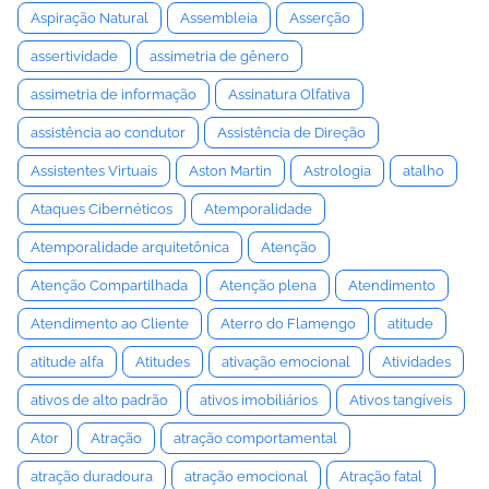
Aspiração Natural
Assembleia
Asserção
assertividade
assimetria de gênero
assimetria de informação
Assinatura Olfativa
assistência ao condutor
Assistência de Direção
Assistentes Virtuais
Aston Martin
Astrologia
atalho
Ataques Cibernéticos
Atemporalidade
Atemporalidade arquitetônica
Atenção
Atenção Compartilhada
Atenção plena
Atendimento
Atendimento ao Cliente
Aterro do Flamengo
atitude
atitude alfa
Atitudes
ativação emocional
Atividades
ativos de alto padrão
ativos imobiliários
Ativos tangíveis
Ator
Atração
atração comportamental
atração duradoura
atração emocional
Atração fatal