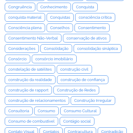
Congruência
Conhecimento
Conquista
conquista material
Conquistas
consciência crítica
Consciência plena
Conselhos
Consentimento
Consentimento Não-Verbal
conservação de ativos
Considerações
Consolidação
consolidação sináptica
Consórcio
consórcio imobiliário
constelação de satélites
construção civil
construção da realidade
construção de confiança
construção de rapport
Construção de Redes
construção de relacionamentos
Construção Irregular
Consultoria
Consumo
Consumo Cultural
Consumo de combustível
Contágio social
Contato Visual
Contatos
Contracultura
Contradição