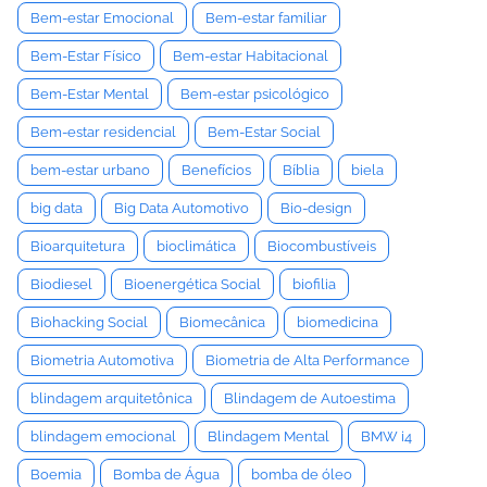
Bem-estar Emocional
Bem-estar familiar
Bem-Estar Físico
Bem-estar Habitacional
Bem-Estar Mental
Bem-estar psicológico
Bem-estar residencial
Bem-Estar Social
bem-estar urbano
Benefícios
Bíblia
biela
big data
Big Data Automotivo
Bio-design
Bioarquitetura
bioclimática
Biocombustíveis
Biodiesel
Bioenergética Social
biofilia
Biohacking Social
Biomecânica
biomedicina
Biometria Automotiva
Biometria de Alta Performance
blindagem arquitetônica
Blindagem de Autoestima
blindagem emocional
Blindagem Mental
BMW i4
Boemia
Bomba de Água
bomba de óleo