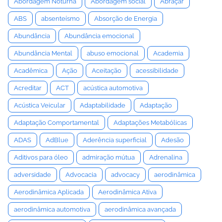
Abordagem Noturna
Abordagem social
Abraçar
ABS
absenteísmo
Absorção de Energia
Abundância
Abundância emocional
Abundância Mental
abuso emocional
Academia
Acadêmica
Ação
Aceitação
acessibilidade
Acreditar
ACT
acústica automotiva
Acústica Veicular
Adaptabilidade
Adaptação
Adaptação Comportamental
Adaptações Metabólicas
ADAS
AdBlue
Aderência superficial
Adesão
Aditivos para óleo
admiração mútua
Adrenalina
adversidade
Advocacia
advocacy
aerodinâmica
Aerodinâmica Aplicada
Aerodinâmica Ativa
aerodinâmica automotiva
aerodinâmica avançada