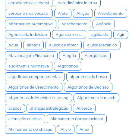
aerodinamica e chassi
Aerodinâmica interna
aerodinâmica veicular
Afeto
Aflição
Afrontamento
Aftermarket Automotivo
Agachamento
Agência
Agência do Indivíduo
Agência moral
agilidade
Agir
Água
airbags
Ajuste de motor
Ajuste Mecânico
Alavancagem Financeira
Alegria
Alergênicos
alexithymia normativa
Algoritmos
algoritmos comportamentais
algoritmos de busca
Algoritmos de Crescimento
Algoritmos de Decisão
Algoritmos de Machine Learning
Algoritmos de match
aliados
alianças estratégicas
Alicerce
alienação coletiva
Alinhamento Computacional
Alinhamento de chassis
Alívio
Alma