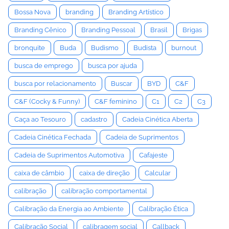
Bossa Nova
branding
Branding Artístico
Branding Cênico
Branding Pessoal
Brasil
Brigas
bronquite
Buda
Budismo
Budista
burnout
busca de emprego
busca por ajuda
busca por relacionamento
Buscar
BYD
C&F
C&F (Cocky & Funny)
C&F feminino
C1
C2
C3
Caça ao Tesouro
cadastro
Cadeia Cinética Aberta
Cadeia Cinética Fechada
Cadeia de Suprimentos
Cadeia de Suprimentos Automotiva
Cafajeste
caixa de câmbio
caixa de direção
Calcular
calibração
calibração comportamental
Calibração da Energia ao Ambiente
Calibração Ética
Calibração Social
calibragem social
Callback