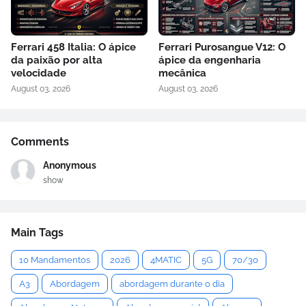
Ferrari 458 Italia: O ápice
Ferrari Purosangue V12: O
da paixão por alta
ápice da engenharia
velocidade
mecânica
August 03, 2026
August 03, 2026
Comments
Anonymous
show
Main Tags
10 Mandamentos
2026
4MATIC
5G
70/30
A3
Abordagem
abordagem durante o dia