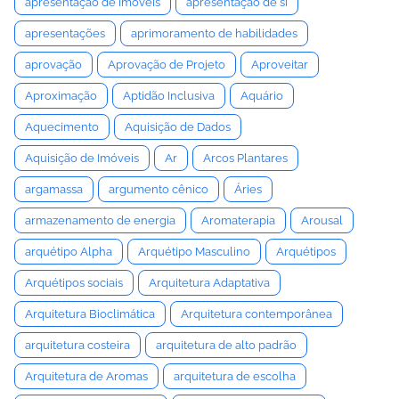
apresentação de imóveis
apresentação de si
apresentações
aprimoramento de habilidades
aprovação
Aprovação de Projeto
Aproveitar
Aproximação
Aptidão Inclusiva
Aquário
Aquecimento
Aquisição de Dados
Aquisição de Imóveis
Ar
Arcos Plantares
argamassa
argumento cênico
Áries
armazenamento de energia
Aromaterapia
Arousal
arquétipo Alpha
Arquétipo Masculino
Arquétipos
Arquétipos sociais
Arquitetura Adaptativa
Arquitetura Bioclimática
Arquitetura contemporânea
arquitetura costeira
arquitetura de alto padrão
Arquitetura de Aromas
arquitetura de escolha