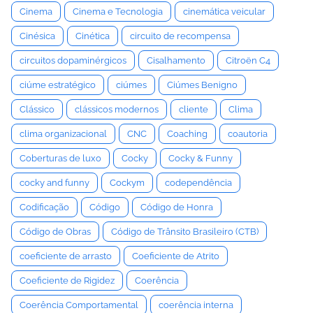
Cinema
Cinema e Tecnologia
cinemática veicular
Cinésica
Cinética
circuito de recompensa
circuitos dopaminérgicos
Cisalhamento
Citroën C4
ciúme estratégico
ciúmes
Ciúmes Benigno
Clássico
clássicos modernos
cliente
Clima
clima organizacional
CNC
Coaching
coautoria
Coberturas de luxo
Cocky
Cocky & Funny
cocky and funny
Cockym
codependência
Codificação
Código
Código de Honra
Código de Obras
Código de Trânsito Brasileiro (CTB)
coeficiente de arrasto
Coeficiente de Atrito
Coeficiente de Rigidez
Coerência
Coerência Comportamental
coerência interna