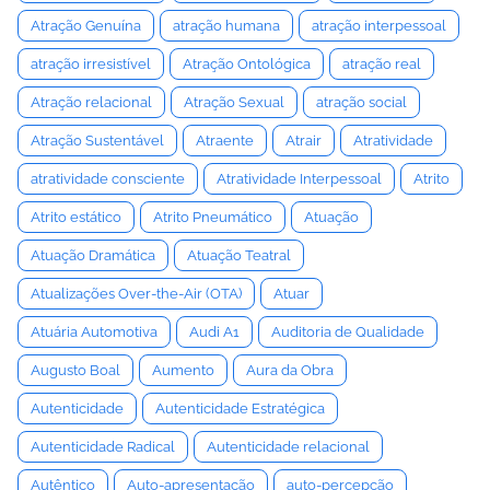
Atração Genuína
atração humana
atração interpessoal
atração irresistível
Atração Ontológica
atração real
Atração relacional
Atração Sexual
atração social
Atração Sustentável
Atraente
Atrair
Atratividade
atratividade consciente
Atratividade Interpessoal
Atrito
Atrito estático
Atrito Pneumático
Atuação
Atuação Dramática
Atuação Teatral
Atualizações Over-the-Air (OTA)
Atuar
Atuária Automotiva
Audi A1
Auditoria de Qualidade
Augusto Boal
Aumento
Aura da Obra
Autenticidade
Autenticidade Estratégica
Autenticidade Radical
Autenticidade relacional
Autêntico
Auto-apresentação
auto-percepção