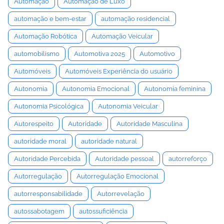
Automação
Automação de Luxo
automação e bem-estar
automação residencial
Automação Robótica
Automação Veicular
automobilismo
Automotiva 2025
Automotivo
Automóveis
Automóveis Experiência do usuário
Autonomia
Autonomia Emocional
Autonomia feminina
Autonomia Psicológica
Autonomia Veicular
Autorespeito
Autoridade
Autoridade Masculina
autoridade moral
autoridade natural
Autoridade Percebida
Autoridade pessoal
autorreforço
Autorregulação
Autorregulação Emocional
autorresponsabilidade
Autorrevelação
autossabotagem
autossuficiência