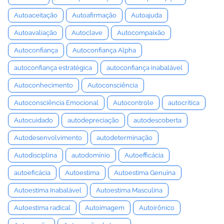
Autoaceitação
Autoafirmação
Autoajuda
Autoavaliação
Autoclave
Autocompaixão
Autoconfiança
Autoconfiança Alpha
autoconfiança estratégica
autoconfiança inabalável
Autoconhecimento
Autoconsciência
Autoconsciência Emocional
Autocontrole
autocrítica
Autocuidado
autodepreciação
autodescoberta
Autodesenvolvimento
autodeterminação
Autodisciplina
autodomínio
Autoefficácia
autoeficácia
Autoestima
Autoestima Genuína
Autoestima Inabalável
Autoestima Masculina
Autoestima radical
Autoimagem
Autoirônico