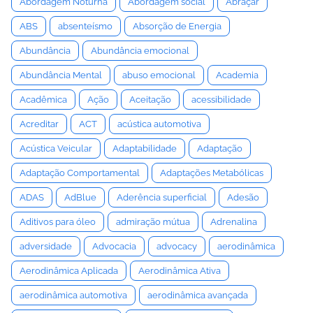
Abordagem Noturna
Abordagem social
Abraçar
ABS
absenteísmo
Absorção de Energia
Abundância
Abundância emocional
Abundância Mental
abuso emocional
Academia
Acadêmica
Ação
Aceitação
acessibilidade
Acreditar
ACT
acústica automotiva
Acústica Veicular
Adaptabilidade
Adaptação
Adaptação Comportamental
Adaptações Metabólicas
ADAS
AdBlue
Aderência superficial
Adesão
Aditivos para óleo
admiração mútua
Adrenalina
adversidade
Advocacia
advocacy
aerodinâmica
Aerodinâmica Aplicada
Aerodinâmica Ativa
aerodinâmica automotiva
aerodinâmica avançada