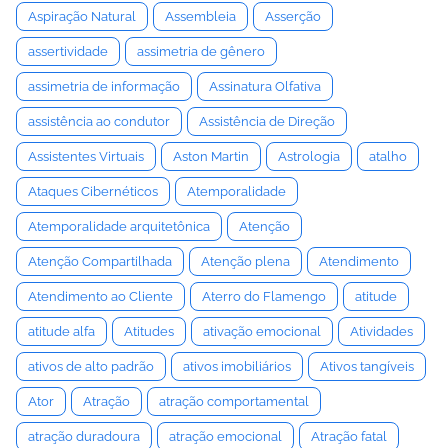
Aspiração Natural
Assembleia
Asserção
assertividade
assimetria de gênero
assimetria de informação
Assinatura Olfativa
assistência ao condutor
Assistência de Direção
Assistentes Virtuais
Aston Martin
Astrologia
atalho
Ataques Cibernéticos
Atemporalidade
Atemporalidade arquitetônica
Atenção
Atenção Compartilhada
Atenção plena
Atendimento
Atendimento ao Cliente
Aterro do Flamengo
atitude
atitude alfa
Atitudes
ativação emocional
Atividades
ativos de alto padrão
ativos imobiliários
Ativos tangíveis
Ator
Atração
atração comportamental
atração duradoura
atração emocional
Atração fatal