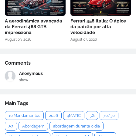
A aerodinâmica avançada
Ferrari 458 Italia: O ápice
da Ferrari 488 GTB
da paixão por alta
impressiona
velocidade
August 03, 2026
August 03, 2026
Comments
Anonymous
show
Main Tags
10 Mandamentos
2026
4MATIC
5G
70/30
A3
Abordagem
abordagem durante o dia