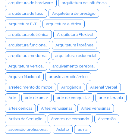
arquitetura de hardware
arquitetura de influência
arquitetura de luxo
Arquitetura de prestígio
Arquitetura E/E
arquitetura elétrica
arquitetura eletrônica
Arquitetura Flexível
arquitetura funcional
Arquitetura litorânea
arquitetura moderna
arquitetura residencial
Arquitetura vertical
arquivamento cerebral
Arquivo Nacional
arrasto aerodinâmico
arrefecimento do motor
Arrogância
Arsenal Verbal
Arte
arte de amar
arte de conquistar
arte e terapia
artes cênicas
Artes Venusianas
Artes Venusinas
Artista da Sedução
árvores de comando
Ascensão
ascensão profissional
Asfalto
asma