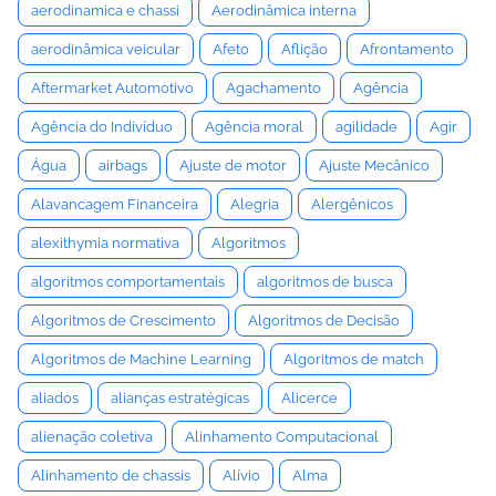
aerodinamica e chassi
Aerodinâmica interna
aerodinâmica veicular
Afeto
Aflição
Afrontamento
Aftermarket Automotivo
Agachamento
Agência
Agência do Indivíduo
Agência moral
agilidade
Agir
Água
airbags
Ajuste de motor
Ajuste Mecânico
Alavancagem Financeira
Alegria
Alergênicos
alexithymia normativa
Algoritmos
algoritmos comportamentais
algoritmos de busca
Algoritmos de Crescimento
Algoritmos de Decisão
Algoritmos de Machine Learning
Algoritmos de match
aliados
alianças estratégicas
Alicerce
alienação coletiva
Alinhamento Computacional
Alinhamento de chassis
Alívio
Alma