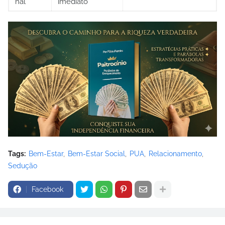
nal
imediato
Tags:
Bem-Estar
Bem-Estar Social
PUA
Relacionamento
Sedução
Facebook