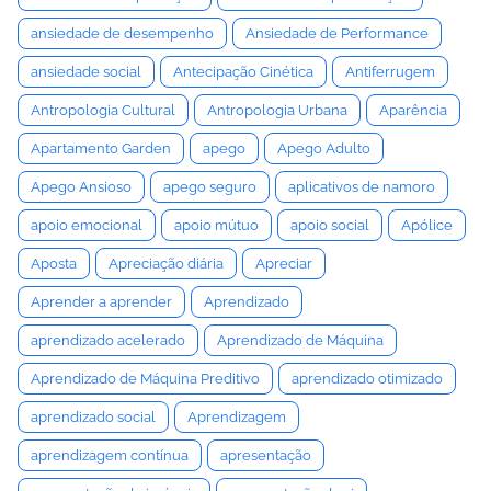
ansiedade de desempenho
Ansiedade de Performance
ansiedade social
Antecipação Cinética
Antiferrugem
Antropologia Cultural
Antropologia Urbana
Aparência
Apartamento Garden
apego
Apego Adulto
Apego Ansioso
apego seguro
aplicativos de namoro
apoio emocional
apoio mútuo
apoio social
Apólice
Aposta
Apreciação diária
Apreciar
Aprender a aprender
Aprendizado
aprendizado acelerado
Aprendizado de Máquina
Aprendizado de Máquina Preditivo
aprendizado otimizado
aprendizado social
Aprendizagem
aprendizagem contínua
apresentação