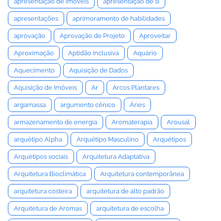
apresentação de imóveis
apresentação de si
apresentações
aprimoramento de habilidades
aprovação
Aprovação de Projeto
Aproveitar
Aproximação
Aptidão Inclusiva
Aquário
Aquecimento
Aquisição de Dados
Aquisição de Imóveis
Ar
Arcos Plantares
argamassa
argumento cênico
Áries
armazenamento de energia
Aromaterapia
Arousal
arquétipo Alpha
Arquétipo Masculino
Arquétipos
Arquétipos sociais
Arquitetura Adaptativa
Arquitetura Bioclimática
Arquitetura contemporânea
arquitetura costeira
arquitetura de alto padrão
Arquitetura de Aromas
arquitetura de escolha