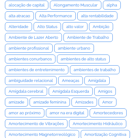
alocação de capital
Alongamento Muscular
alpha
alta atracao
Alta Performance
alta rentabilidade
Alteridade
Alto Status
alto valor
Ambição
Ambiente de Lazer Aberto
Ambiente de Trabalho
ambiente profissional
ambiente urbano
ambientes conurbanos
ambientes de alto status
ambientes de entretenimento
ambientes de trabalho
ambiguidade relacional
Ameaças
Amígdala
Amígdala cerebral
Amígdala Esquerda
Amigos
amizade
amizade feminina
Amizades
Amor
amor ao próximo
amor na era digital
Amortecedores
Amortecimento de Vibrações
Amortecimento Hidráulico
Amortecimento Magnetorreológico
Amortização Cognitiva