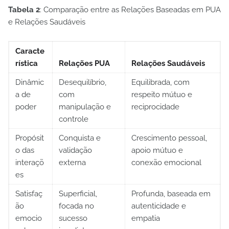
Tabela 2
: Comparação entre as Relações Baseadas em PUA
e Relações Saudáveis
Caracte
rística
Relações PUA
Relações Saudáveis
Dinâmic
Desequilíbrio,
Equilibrada, com
a de
com
respeito mútuo e
poder
manipulação e
reciprocidade
controle
Propósit
Conquista e
Crescimento pessoal,
o das
validação
apoio mútuo e
interaçõ
externa
conexão emocional
es
Satisfaç
Superficial,
Profunda, baseada em
ão
focada no
autenticidade e
emocio
sucesso
empatia