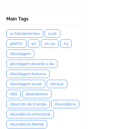
Main Tags
10 Mandamentos
2026
4MATIC
5G
70/30
A3
Abordagem
abordagem durante o dia
Abordagem Noturna
Abordagem social
Abraçar
ABS
absenteísmo
Absorção de Energia
Abundância
Abundância emocional
Abundância Mental