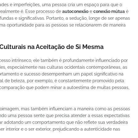
idades e imperfeições, uma pessoa cria um espaço para que o
realmente é. Esse processo de
autoconexão
e
conexão mútua
é
ofundas e significativas. Portanto, a sedução, longe de ser apenas
uma oportunidade para as pessoas se relacionarem de maneira
e Culturais na Aceitação de Si Mesma
esso intrínseco, ele também é profundamente influenciado por
ades, especialmente nas culturas ocidentais contemporâneas, as
rtamento e sucesso desempenham um papel significativo na
l de beleza, por exemplo, é constantemente promovido pela
e comparação que podem minar a autoestima de muitas pessoas,
autoimagem, mas também influenciam a maneira como as pessoas
do uma pessoa sente que precisa atender a essas expectativas
bar adotando um comportamento que não reflete sua verdadeira
r interior e o ser exterior, prejudicando a autenticidade nas