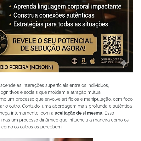
ende as interações superficiais entre os indivíduos,
cognitivos e sociais que moldam a atração mútua.
omo um processo que envolve artifícios e manipulação, com foco
tar o outro. Contudo, uma abordagem mais profunda e autêntica
omeça internamente, com a
aceitação de si mesma
. Essa
 mas um processo dinâmico que influencia a maneira como os
, como os outros os percebem.