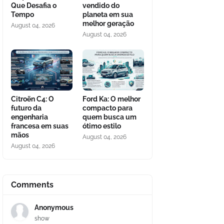
Que Desafia o
vendido do
Tempo
planeta em sua
melhor geração
August 04, 2026
August 04, 2026
Citroën C4: O
Ford Ka: O melhor
futuro da
compacto para
engenharia
quem busca um
francesa em suas
ótimo estilo
mãos
August 04, 2026
August 04, 2026
Comments
Anonymous
show