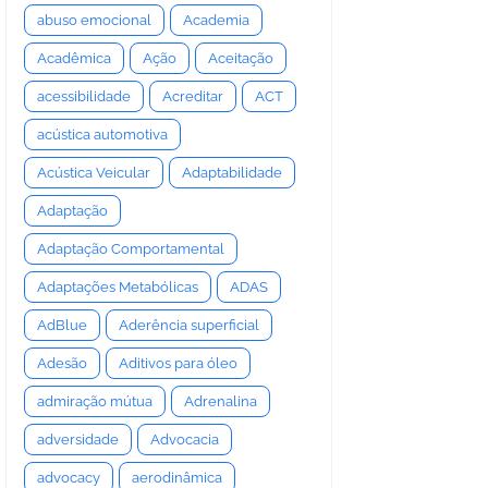
abuso emocional
Academia
Acadêmica
Ação
Aceitação
acessibilidade
Acreditar
ACT
acústica automotiva
Acústica Veicular
Adaptabilidade
Adaptação
Adaptação Comportamental
Adaptações Metabólicas
ADAS
AdBlue
Aderência superficial
Adesão
Aditivos para óleo
admiração mútua
Adrenalina
adversidade
Advocacia
advocacy
aerodinâmica