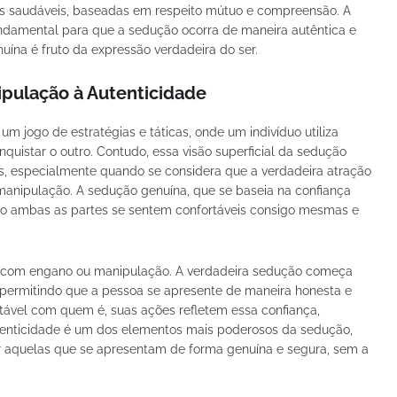
ais saudáveis, baseadas em respeito mútuo e compreensão. A
ndamental para que a sedução ocorra de maneira autêntica e
na é fruto da expressão verdadeira do ser.
pulação à Autenticidade
 jogo de estratégias e táticas, onde um indivíduo utiliza
uistar o outro. Contudo, essa visão superficial da sedução
s, especialmente quando se considera que a verdadeira atração
manipulação. A sedução genuína, que se baseia na confiança
ndo ambas as partes se sentem confortáveis consigo mesmas e
da com engano ou manipulação. A verdadeira sedução começa
, permitindo que a pessoa se apresente de maneira honesta e
tável com quem é, suas ações refletem essa confiança,
utenticidade é um dos elementos mais poderosos da sedução,
or aquelas que se apresentam de forma genuína e segura, sem a