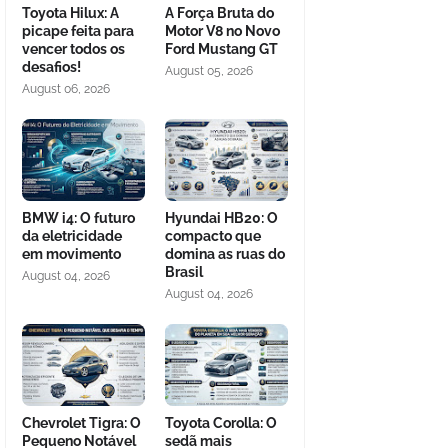
Toyota Hilux: A
A Força Bruta do
picape feita para
Motor V8 no Novo
vencer todos os
Ford Mustang GT
desafios!
August 05, 2026
August 06, 2026
BMW i4: O futuro
Hyundai HB20: O
da eletricidade
compacto que
em movimento
domina as ruas do
Brasil
August 04, 2026
August 04, 2026
Chevrolet Tigra: O
Toyota Corolla: O
Pequeno Notável
sedã mais