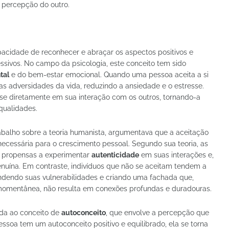
 percepção do outro.
acidade de reconhecer e abraçar os aspectos positivos e
sivos. No campo da psicologia, este conceito tem sido
tal
e do bem-estar emocional. Quando uma pessoa aceita a si
s adversidades da vida, reduzindo a ansiedade e o estresse.
e-se diretamente em sua interação com os outros, tornando-a
qualidades.
rabalho sobre a teoria humanista, argumentava que a aceitação
ecessária para o crescimento pessoal. Segundo sua teoria, as
 propensas a experimentar
autenticidade
em suas interações e,
genuína. Em contraste, indivíduos que não se aceitam tendem a
dendo suas vulnerabilidades e criando uma fachada que,
 momentânea, não resulta em conexões profundas e duradouras.
da ao conceito de
autoconceito
, que envolve a percepção que
oa tem um autoconceito positivo e equilibrado, ela se torna