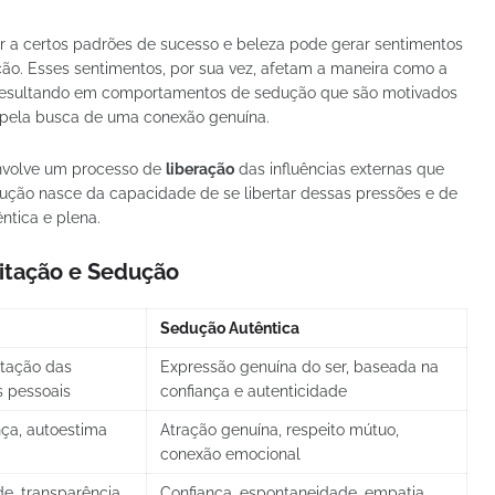
 a certos padrões de sucesso e beleza pode gerar sentimentos
ão. Esses sentimentos, por sua vez, afetam a maneira como a
s resultando em comportamentos de sedução que são motivados
o pela busca de uma conexão genuína.
nvolve um processo de
liberação
das influências externas que
ução nasce da capacidade de se libertar dessas pressões e de
ntica e plena.
eitação e Sedução
Sedução Autêntica
tação das
Expressão genuína do ser, baseada na
s pessoais
confiança e autenticidade
ça, autoestima
Atração genuína, respeito mútuo,
conexão emocional
de, transparência
Confiança, espontaneidade, empatia