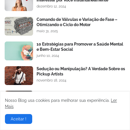
Interessar por Você Instantaneamente
dezembro 12, 2024
Comando de Válvulas e Variação de Fase –
Otimizando o Ciclo do Motor
maio 31, 2025
10 Estratégias para Promover a Saúde Mental
e Bem-Estar Social
junho 10, 2024
Sedução ou Manipulação? A Verdade Sobre os
Pickup Artists
novembro 18, 2024
Os 10 Mandamentos da Sedução: O Código de
Ouro dos Pickup Artists
Nosso Blog usa cookies para melhorar sua experiência.
Ler
novembro 06, 2024
Mais
Guia Definitivo para Pickup Artists: Do Flerte
Aceitar !
ao Relacionamento
outubro 03, 2024