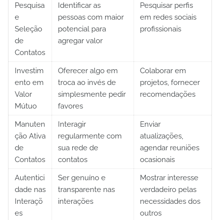
Pesquisa
Identificar as
Pesquisar perfis
e
pessoas com maior
em redes sociais
Seleção
potencial para
profissionais
de
agregar valor
Contatos
Investim
Oferecer algo em
Colaborar em
ento em
troca ao invés de
projetos, fornecer
Valor
simplesmente pedir
recomendações
Mútuo
favores
Manuten
Interagir
Enviar
ção Ativa
regularmente com
atualizações,
de
sua rede de
agendar reuniões
Contatos
contatos
ocasionais
Autentici
Ser genuíno e
Mostrar interesse
dade nas
transparente nas
verdadeiro pelas
Interaçõ
interações
necessidades dos
es
outros