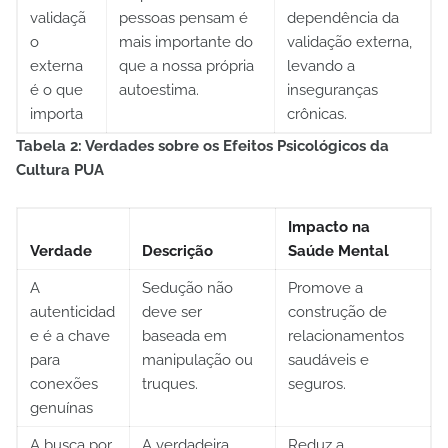
validaçã
pessoas pensam é
dependência da
o
mais importante do
validação externa,
externa
que a nossa própria
levando a
é o que
autoestima.
inseguranças
importa
crônicas.
Tabela 2: Verdades sobre os Efeitos Psicológicos da
Cultura PUA
Impacto na
Verdade
Descrição
Saúde Mental
A
Sedução não
Promove a
autenticidad
deve ser
construção de
e é a chave
baseada em
relacionamentos
para
manipulação ou
saudáveis e
conexões
truques.
seguros.
genuínas
A busca por
A verdadeira
Reduz a