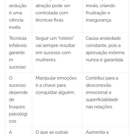
sedução
atração pode ser
irreais, criando
é uma
controlada com
frustração e
ciência
técnicas fixas.
insegurança.
exata
Técnicas
Seguir um "roteiro"
Causa ansiedade
infalíveis
vai sempre resultar
constante, pois a
garante
em sucesso com
aprovação externa
m
mulheres.
nunca é garantida.
sucesso
O
Manipular emoções
Contribui para a
sucesso
é a chave para
desconexão
depende
conquistar alguém.
emocional e
de
superficialidade
truques
nas relações.
psicológi
cos
A
O que as outras
Aumenta a