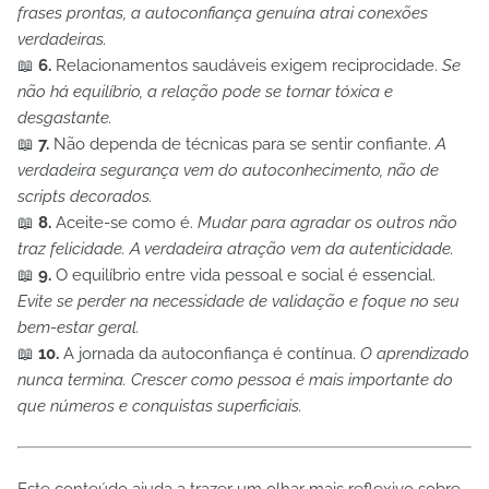
frases prontas, a autoconfiança genuína atrai conexões
verdadeiras.
📖
6.
Relacionamentos saudáveis exigem reciprocidade.
Se
não há equilíbrio, a relação pode se tornar tóxica e
desgastante.
📖
7.
Não dependa de técnicas para se sentir confiante.
A
verdadeira segurança vem do autoconhecimento, não de
scripts decorados.
📖
8.
Aceite-se como é.
Mudar para agradar os outros não
traz felicidade. A verdadeira atração vem da autenticidade.
📖
9.
O equilíbrio entre vida pessoal e social é essencial.
Evite se perder na necessidade de validação e foque no seu
bem-estar geral.
📖
10.
A jornada da autoconfiança é contínua.
O aprendizado
nunca termina. Crescer como pessoa é mais importante do
que números e conquistas superficiais.
Este conteúdo ajuda a trazer um olhar mais reflexivo sobre