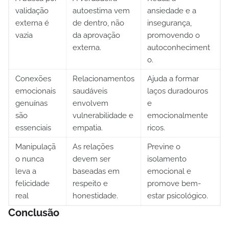
validação
autoestima vem
ansiedade e a
externa é
de dentro, não
insegurança,
vazia
da aprovação
promovendo o
externa.
autoconheciment
o.
Conexões
Relacionamentos
Ajuda a formar
emocionais
saudáveis
laços duradouros
genuínas
envolvem
e
são
vulnerabilidade e
emocionalmente
essenciais
empatia.
ricos.
Manipulaçã
As relações
Previne o
o nunca
devem ser
isolamento
leva a
baseadas em
emocional e
felicidade
respeito e
promove bem-
real
honestidade.
estar psicológico.
Conclusão