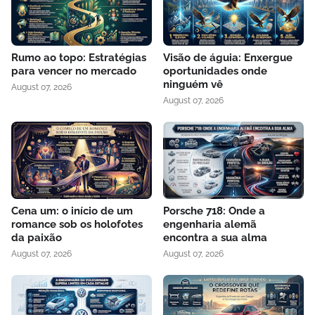
Rumo ao topo: Estratégias
Visão de águia: Enxergue
para vencer no mercado
oportunidades onde
ninguém vê
August 07, 2026
August 07, 2026
Cena um: o início de um
Porsche 718: Onde a
romance sob os holofotes
engenharia alemã
da paixão
encontra a sua alma
August 07, 2026
August 07, 2026