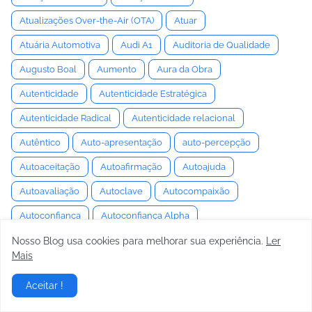
Atualizações Over-the-Air (OTA)
Atuar
Atuária Automotiva
Audi A1
Auditoria de Qualidade
Augusto Boal
Aumento
Aura da Obra
Autenticidade
Autenticidade Estratégica
Autenticidade Radical
Autenticidade relacional
Autêntico
Auto-apresentação
auto-percepção
Autoaceitação
Autoafirmação
Autoajuda
Autoavaliação
Autoclave
Autocompaixão
Autoconfiança
Autoconfiança Alpha
autoconfiança estratégica
autoconfiança inabalável
Nosso Blog usa cookies para melhorar sua experiência.
Ler
Mais
Autoconhecimento
Autoconsciência
Aceitar !
Autoconsciência Emocional
Autocontrole
autocrítica