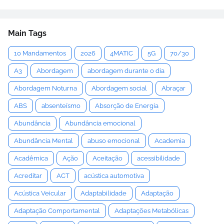
Main Tags
10 Mandamentos
2026
4MATIC
5G
70/30
A3
Abordagem
abordagem durante o dia
Abordagem Noturna
Abordagem social
Abraçar
ABS
absenteísmo
Absorção de Energia
Abundância
Abundância emocional
Abundância Mental
abuso emocional
Academia
Acadêmica
Ação
Aceitação
acessibilidade
Acreditar
ACT
acústica automotiva
Acústica Veicular
Adaptabilidade
Adaptação
Adaptação Comportamental
Adaptações Metabólicas