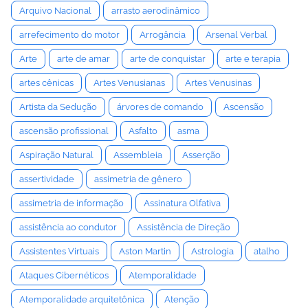
Arquivo Nacional
arrasto aerodinâmico
arrefecimento do motor
Arrogância
Arsenal Verbal
Arte
arte de amar
arte de conquistar
arte e terapia
artes cênicas
Artes Venusianas
Artes Venusinas
Artista da Sedução
árvores de comando
Ascensão
ascensão profissional
Asfalto
asma
Aspiração Natural
Assembleia
Asserção
assertividade
assimetria de gênero
assimetria de informação
Assinatura Olfativa
assistência ao condutor
Assistência de Direção
Assistentes Virtuais
Aston Martin
Astrologia
atalho
Ataques Cibernéticos
Atemporalidade
Atemporalidade arquitetônica
Atenção