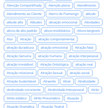
Atenção Compartilhada
Atenção plena
Atendimento
Atendimento ao Cliente
Aterro do Flamengo
atitude
atitude alfa
Atitudes
ativação emocional
Atividades
ativos de alto padrão
ativos imobiliários
Ativos tangíveis
Ator
Atração
atração comportamental
atração duradoura
atração emocional
Atração fatal
Atração Genuína
atração humana
atração interpessoal
atração irresistível
Atração Ontológica
atração real
Atração relacional
Atração Sexual
atração social
Atração Sustentável
Atraente
Atrair
Atratividade
atratividade consciente
Atratividade Interpessoal
Atrito
Atrito estático
Atrito Pneumático
Atuação
Atuação Dramática
Atuação Teatral