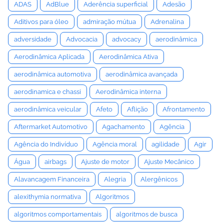
ADAS
AdBlue
Aderência superficial
Adesão
Aditivos para óleo
admiração mútua
Adrenalina
adversidade
Advocacia
advocacy
aerodinâmica
Aerodinâmica Aplicada
Aerodinâmica Ativa
aerodinâmica automotiva
aerodinâmica avançada
aerodinamica e chassi
Aerodinâmica interna
aerodinâmica veicular
Afeto
Aflição
Afrontamento
Aftermarket Automotivo
Agachamento
Agência
Agência do Indivíduo
Agência moral
agilidade
Agir
Água
airbags
Ajuste de motor
Ajuste Mecânico
Alavancagem Financeira
Alegria
Alergênicos
alexithymia normativa
Algoritmos
algoritmos comportamentais
algoritmos de busca