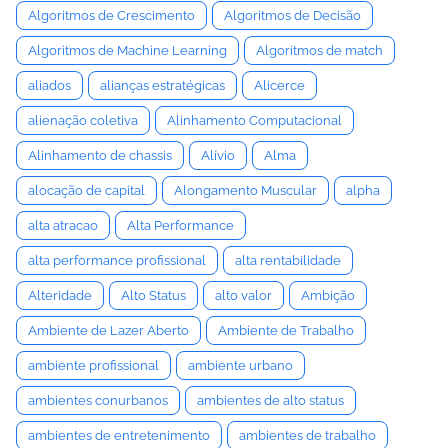
Algoritmos de Crescimento
Algoritmos de Decisão
Algoritmos de Machine Learning
Algoritmos de match
aliados
alianças estratégicas
Alicerce
alienação coletiva
Alinhamento Computacional
Alinhamento de chassis
Alívio
Alma
alocação de capital
Alongamento Muscular
alpha
alta atracao
Alta Performance
alta performance profissional
alta rentabilidade
Alteridade
Alto Status
alto valor
Ambição
Ambiente de Lazer Aberto
Ambiente de Trabalho
ambiente profissional
ambiente urbano
ambientes conurbanos
ambientes de alto status
ambientes de entretenimento
ambientes de trabalho