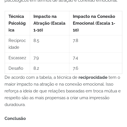
psicológicos em termos de atração e conexão emocional.
Técnica
Impacto na
Impacto na Conexão
Psicológ
Atração (Escala
Emocional (Escala 1-
ica
1-10)
10)
Reciproc
8.5
7.8
idade
Escassez
7.9
7.4
Desafio
8.2
7.6
De acordo com a tabela, a técnica de
reciprocidade
tem o
maior impacto na atração e na conexão emocional. Isso
reforça a ideia de que relações baseadas em troca mútua e
respeito são as mais propensas a criar uma impressão
duradoura.
Conclusão