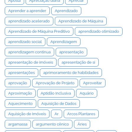
Aposta
Apreciação diária
Apreciar
Aprender a aprender
Aprendizado
aprendizado acelerado
Aprendizado de Máquina
Aprendizado de Máquina Preditivo
aprendizado otimizado
aprendizado social
Aprendizagem
aprendizagem contínua
apresentação
apresentação de imóveis
apresentação de si
apresentações
aprimoramento de habilidades
aprovação
Aprovação de Projeto
Aproveitar
Aproximação
Aptidão Inclusiva
Aquário
Aquecimento
Aquisição de Dados
Aquisição de Imóveis
Ar
Arcos Plantares
argamassa
argumento cênico
Áries