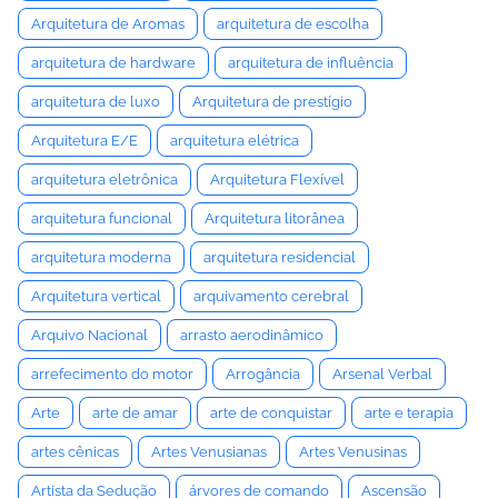
Arquitetura de Aromas
arquitetura de escolha
arquitetura de hardware
arquitetura de influência
arquitetura de luxo
Arquitetura de prestígio
Arquitetura E/E
arquitetura elétrica
arquitetura eletrônica
Arquitetura Flexível
arquitetura funcional
Arquitetura litorânea
arquitetura moderna
arquitetura residencial
Arquitetura vertical
arquivamento cerebral
Arquivo Nacional
arrasto aerodinâmico
arrefecimento do motor
Arrogância
Arsenal Verbal
Arte
arte de amar
arte de conquistar
arte e terapia
artes cênicas
Artes Venusianas
Artes Venusinas
Artista da Sedução
árvores de comando
Ascensão