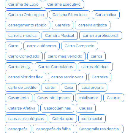
Carisma de Luxo
Carisma Executivo
Carisma Ontológico
Carisma Silencioso
Carismática
carregamento rápido
Carreira
carreira artística
carreira médica
Carreira Musical
carreira profissional
Carro
carro autônomo
Carro Compacto
Carro Conectado
carro mais vendido
carros
Carros 2025
Carros Conectados
carros elétricos
carros híbridos flex
carros seminovos
Carrreira
carta de crédito
cárter
Casa
casa própria
Casamento
Casas Inteligentes
catalisador
Catarse
Catarse Afetiva
Catecolaminas
Causas
causas psicológicas
Celebração
cena social
cenografia
cenografia da falha
Cenografia residencial