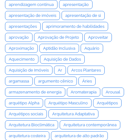
aprendizagem contínua
apresentação
apresentação de imóveis
apresentação de si
apresentações
aprimoramento de habilidades
aprovação
Aprovação de Projeto
Aproveitar
Aproximação
Aptidão Inclusiva
Aquário
Aquecimento
Aquisição de Dados
Aquisição de Imóveis
Ar
Arcos Plantares
argamassa
argumento cênico
Áries
armazenamento de energia
Aromaterapia
Arousal
arquétipo Alpha
Arquétipo Masculino
Arquétipos
Arquétipos sociais
Arquitetura Adaptativa
Arquitetura Bioclimática
Arquitetura contemporânea
arquitetura costeira
arquitetura de alto padrão