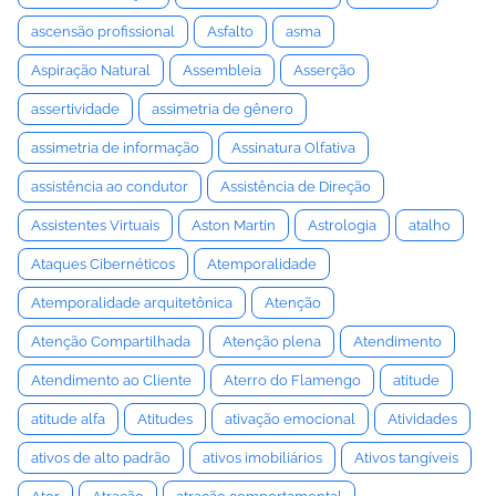
ascensão profissional
Asfalto
asma
Aspiração Natural
Assembleia
Asserção
assertividade
assimetria de gênero
assimetria de informação
Assinatura Olfativa
assistência ao condutor
Assistência de Direção
Assistentes Virtuais
Aston Martin
Astrologia
atalho
Ataques Cibernéticos
Atemporalidade
Atemporalidade arquitetônica
Atenção
Atenção Compartilhada
Atenção plena
Atendimento
Atendimento ao Cliente
Aterro do Flamengo
atitude
atitude alfa
Atitudes
ativação emocional
Atividades
ativos de alto padrão
ativos imobiliários
Ativos tangíveis