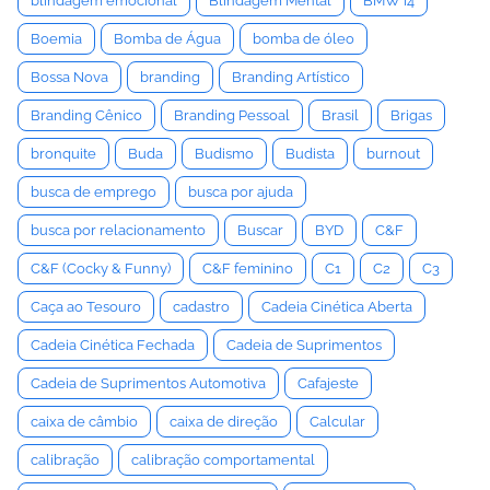
blindagem emocional
Blindagem Mental
BMW i4
Boemia
Bomba de Água
bomba de óleo
Bossa Nova
branding
Branding Artístico
Branding Cênico
Branding Pessoal
Brasil
Brigas
bronquite
Buda
Budismo
Budista
burnout
busca de emprego
busca por ajuda
busca por relacionamento
Buscar
BYD
C&F
C&F (Cocky & Funny)
C&F feminino
C1
C2
C3
Caça ao Tesouro
cadastro
Cadeia Cinética Aberta
Cadeia Cinética Fechada
Cadeia de Suprimentos
Cadeia de Suprimentos Automotiva
Cafajeste
caixa de câmbio
caixa de direção
Calcular
calibração
calibração comportamental