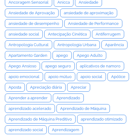
Ancoragem Sensorial
Anicca
Ansiedade
Ansiedade de Aprovação
ansiedade de aproximação
ansiedade de desempenho
Ansiedade de Performance
ansiedade social
Antecipação Cinética
Antiferrugem
Antropologia Cultural
Antropologia Urbana
Aparência
Apartamento Garden
apego
Apego Adulto
Apego Ansioso
apego seguro
aplicativos de namoro
apoio emocional
apoio mútuo
apoio social
Apólice
Aposta
Apreciação diária
Apreciar
Aprender a aprender
Aprendizado
aprendizado acelerado
Aprendizado de Máquina
Aprendizado de Máquina Preditivo
aprendizado otimizado
aprendizado social
Aprendizagem