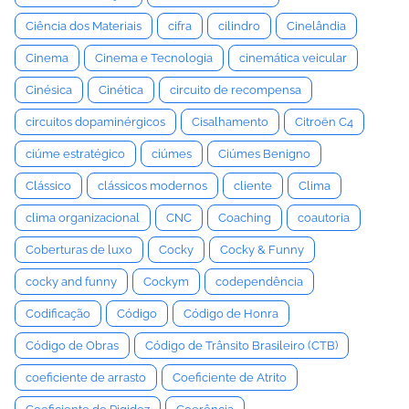
Ciência dos Materiais
cifra
cilindro
Cinelândia
Cinema
Cinema e Tecnologia
cinemática veicular
Cinésica
Cinética
circuito de recompensa
circuitos dopaminérgicos
Cisalhamento
Citroën C4
ciúme estratégico
ciúmes
Ciúmes Benigno
Clássico
clássicos modernos
cliente
Clima
clima organizacional
CNC
Coaching
coautoria
Coberturas de luxo
Cocky
Cocky & Funny
cocky and funny
Cockym
codependência
Codificação
Código
Código de Honra
Código de Obras
Código de Trânsito Brasileiro (CTB)
coeficiente de arrasto
Coeficiente de Atrito