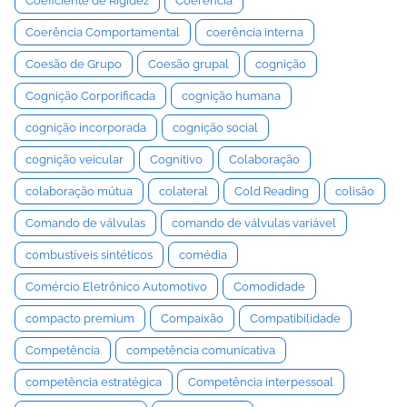
Coeficiente de Rigidez
Coerência
Coerência Comportamental
coerência interna
Coesão de Grupo
Coesão grupal
cognição
Cognição Corporificada
cognição humana
cognição incorporada
cognição social
cognição veicular
Cognitivo
Colaboração
colaboração mútua
colateral
Cold Reading
colisão
Comando de válvulas
comando de válvulas variável
combustíveis sintéticos
comédia
Comércio Eletrônico Automotivo
Comodidade
compacto premium
Compaixão
Compatibilidade
Competência
competência comunicativa
competência estratégica
Competência interpessoal