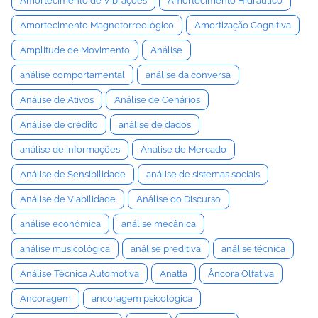
Amortecimento de Vibrações
Amortecimento Hidráulico
Amortecimento Magnetorreológico
Amortização Cognitiva
Amplitude de Movimento
Análise
análise comportamental
análise da conversa
Análise de Ativos
Análise de Cenários
Análise de crédito
análise de dados
análise de informações
Análise de Mercado
Análise de Sensibilidade
análise de sistemas sociais
Análise de Viabilidade
Análise do Discurso
análise econômica
análise mecânica
análise musicológica
análise preditiva
análise técnica
Análise Técnica Automotiva
Anatta
Âncora Olfativa
Ancoragem
ancoragem psicológica