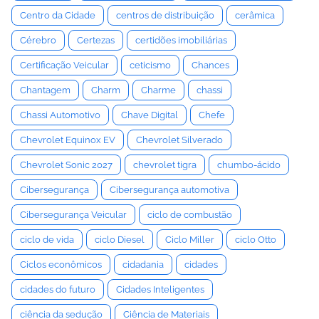
Centro da Cidade
centros de distribuição
cerâmica
Cérebro
Certezas
certidões imobiliárias
Certificação Veicular
ceticismo
Chances
Chantagem
Charm
Charme
chassi
Chassi Automotivo
Chave Digital
Chefe
Chevrolet Equinox EV
Chevrolet Silverado
Chevrolet Sonic 2027
chevrolet tigra
chumbo-ácido
Cibersegurança
Cibersegurança automotiva
Cibersegurança Veicular
ciclo de combustão
ciclo de vida
ciclo Diesel
Ciclo Miller
ciclo Otto
Ciclos econômicos
cidadania
cidades
cidades do futuro
Cidades Inteligentes
ciência da sedução
Ciência de Materiais