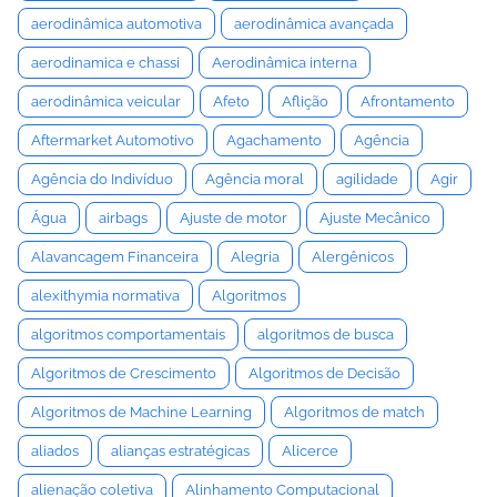
aerodinâmica automotiva
aerodinâmica avançada
aerodinamica e chassi
Aerodinâmica interna
aerodinâmica veicular
Afeto
Aflição
Afrontamento
Aftermarket Automotivo
Agachamento
Agência
Agência do Indivíduo
Agência moral
agilidade
Agir
Água
airbags
Ajuste de motor
Ajuste Mecânico
Alavancagem Financeira
Alegria
Alergênicos
alexithymia normativa
Algoritmos
algoritmos comportamentais
algoritmos de busca
Algoritmos de Crescimento
Algoritmos de Decisão
Algoritmos de Machine Learning
Algoritmos de match
aliados
alianças estratégicas
Alicerce
alienação coletiva
Alinhamento Computacional