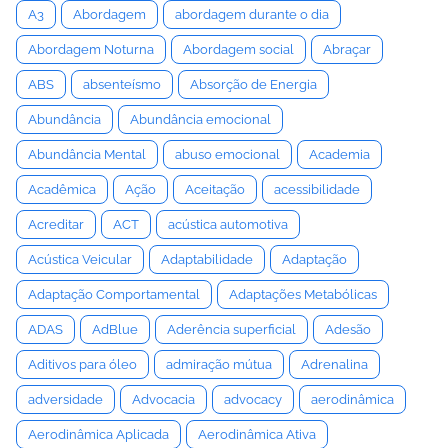
A3
Abordagem
abordagem durante o dia
Abordagem Noturna
Abordagem social
Abraçar
ABS
absenteísmo
Absorção de Energia
Abundância
Abundância emocional
Abundância Mental
abuso emocional
Academia
Acadêmica
Ação
Aceitação
acessibilidade
Acreditar
ACT
acústica automotiva
Acústica Veicular
Adaptabilidade
Adaptação
Adaptação Comportamental
Adaptações Metabólicas
ADAS
AdBlue
Aderência superficial
Adesão
Aditivos para óleo
admiração mútua
Adrenalina
adversidade
Advocacia
advocacy
aerodinâmica
Aerodinâmica Aplicada
Aerodinâmica Ativa