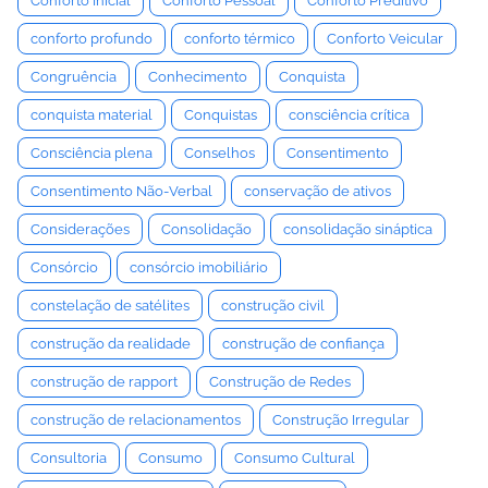
Conforto Inicial
Conforto Pessoal
Conforto Preditivo
conforto profundo
conforto térmico
Conforto Veicular
Congruência
Conhecimento
Conquista
conquista material
Conquistas
consciência crítica
Consciência plena
Conselhos
Consentimento
Consentimento Não-Verbal
conservação de ativos
Considerações
Consolidação
consolidação sináptica
Consórcio
consórcio imobiliário
constelação de satélites
construção civil
construção da realidade
construção de confiança
construção de rapport
Construção de Redes
construção de relacionamentos
Construção Irregular
Consultoria
Consumo
Consumo Cultural