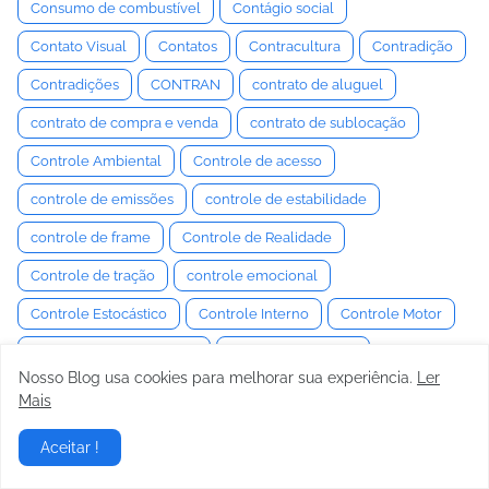
Consumo de combustível
Contágio social
Contato Visual
Contatos
Contracultura
Contradição
Contradições
CONTRAN
contrato de aluguel
contrato de compra e venda
contrato de sublocação
Controle Ambiental
Controle de acesso
controle de emissões
controle de estabilidade
controle de frame
Controle de Realidade
Controle de tração
controle emocional
Controle Estocástico
Controle Interno
Controle Motor
Controle Neuromuscular
Controle Semiativo
Nosso Blog usa cookies para melhorar sua experiência.
Ler
controle social
Convenção
Convencimento
Mais
Convergência e Câmber
Conversa
Conversaa
Aceitar !
Conversação
Conversas
conversor de torque