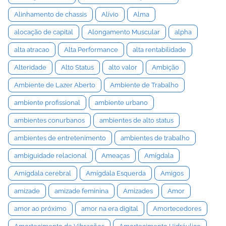
Alinhamento de chassis
Alívio
Alma
alocação de capital
Alongamento Muscular
alpha
alta atracao
Alta Performance
alta rentabilidade
Alteridade
Alto Status
alto valor
Ambição
Ambiente de Lazer Aberto
Ambiente de Trabalho
ambiente profissional
ambiente urbano
ambientes conurbanos
ambientes de alto status
ambientes de entretenimento
ambientes de trabalho
ambiguidade relacional
Ameaças
Amígdala
Amígdala cerebral
Amígdala Esquerda
Amigos
amizade
amizade feminina
Amizades
Amor
amor ao próximo
amor na era digital
Amortecedores