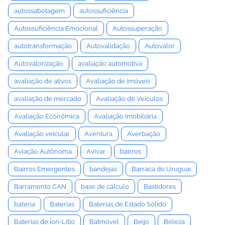
autossabotagem
autossuficiência
Autossuficiência Emocional
Autossuperação
autotransformação
Autovalidação
Autovalor
Autovalorização
avaliação automotiva
avaliação de ativos
Avaliação de imóveis
avaliação de mercado
Avaliação de Veículos
Avaliação Econômica
Avaliação Imobiliária
Avaliação veicular
Aventura
Averbação
Aviação Autônoma
Avivar
bairros
Bairros Emergentes
bandejas
Barraca do Uruguai
Barramento CAN
base de cálculo
Bastidores
bateria
Baterias
Baterias de Estado Sólido
Baterias de Íon-Lítio
Batmóvel
Beijo
Beleza