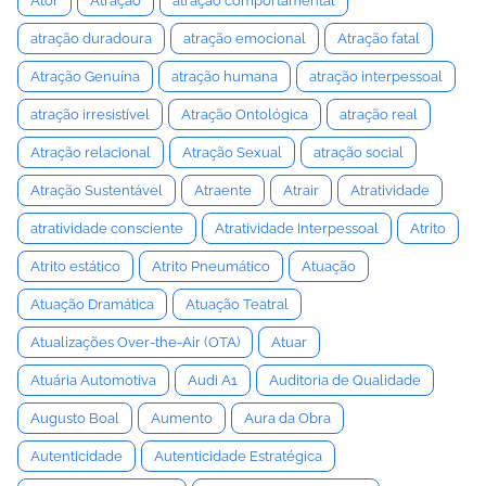
Ator
Atração
atração comportamental
atração duradoura
atração emocional
Atração fatal
Atração Genuína
atração humana
atração interpessoal
atração irresistível
Atração Ontológica
atração real
Atração relacional
Atração Sexual
atração social
Atração Sustentável
Atraente
Atrair
Atratividade
atratividade consciente
Atratividade Interpessoal
Atrito
Atrito estático
Atrito Pneumático
Atuação
Atuação Dramática
Atuação Teatral
Atualizações Over-the-Air (OTA)
Atuar
Atuária Automotiva
Audi A1
Auditoria de Qualidade
Augusto Boal
Aumento
Aura da Obra
Autenticidade
Autenticidade Estratégica