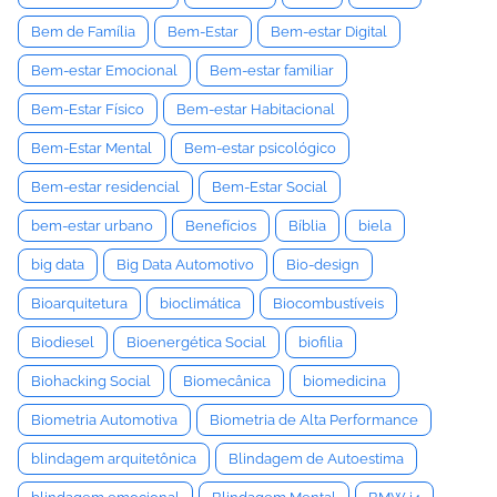
Bem de Família
Bem-Estar
Bem-estar Digital
Bem-estar Emocional
Bem-estar familiar
Bem-Estar Físico
Bem-estar Habitacional
Bem-Estar Mental
Bem-estar psicológico
Bem-estar residencial
Bem-Estar Social
bem-estar urbano
Benefícios
Bíblia
biela
big data
Big Data Automotivo
Bio-design
Bioarquitetura
bioclimática
Biocombustíveis
Biodiesel
Bioenergética Social
biofilia
Biohacking Social
Biomecânica
biomedicina
Biometria Automotiva
Biometria de Alta Performance
blindagem arquitetônica
Blindagem de Autoestima