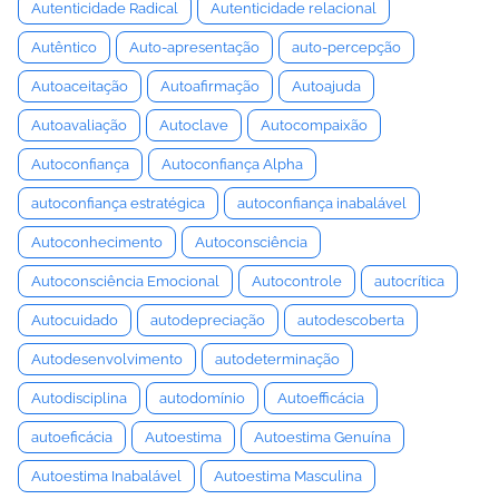
Autenticidade Radical
Autenticidade relacional
Autêntico
Auto-apresentação
auto-percepção
Autoaceitação
Autoafirmação
Autoajuda
Autoavaliação
Autoclave
Autocompaixão
Autoconfiança
Autoconfiança Alpha
autoconfiança estratégica
autoconfiança inabalável
Autoconhecimento
Autoconsciência
Autoconsciência Emocional
Autocontrole
autocrítica
Autocuidado
autodepreciação
autodescoberta
Autodesenvolvimento
autodeterminação
Autodisciplina
autodomínio
Autoefficácia
autoeficácia
Autoestima
Autoestima Genuína
Autoestima Inabalável
Autoestima Masculina