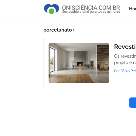
Ho
porcelanato
Revesti
Os revesti
projeto e 
Por
Fábio Per