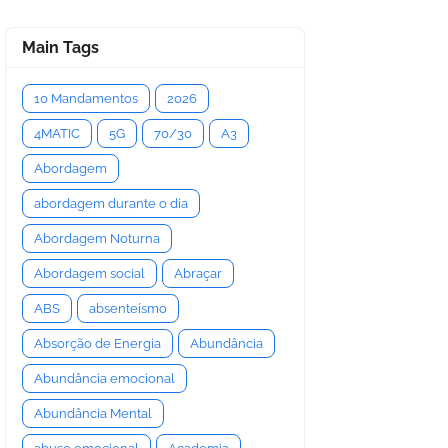
Main Tags
10 Mandamentos
2026
4MATIC
5G
70/30
A3
Abordagem
abordagem durante o dia
Abordagem Noturna
Abordagem social
Abraçar
ABS
absenteísmo
Absorção de Energia
Abundância
Abundância emocional
Abundância Mental