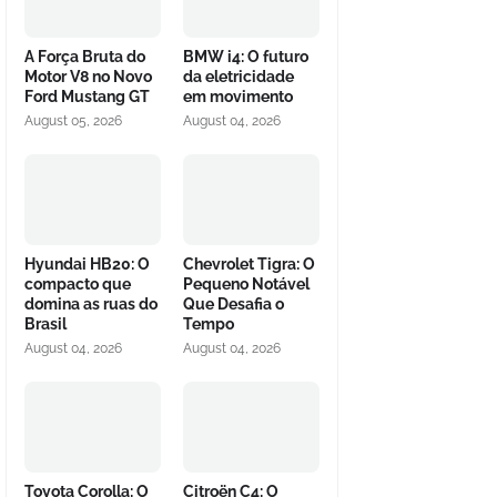
A Força Bruta do
BMW i4: O futuro
Motor V8 no Novo
da eletricidade
Ford Mustang GT
em movimento
August 05, 2026
August 04, 2026
Hyundai HB20: O
Chevrolet Tigra: O
compacto que
Pequeno Notável
domina as ruas do
Que Desafia o
Brasil
Tempo
August 04, 2026
August 04, 2026
Toyota Corolla: O
Citroën C4: O