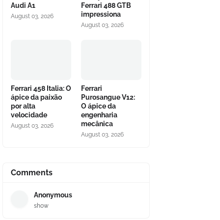
Audi A1
Ferrari 488 GTB
impressiona
August 03, 2026
August 03, 2026
Ferrari 458 Italia: O
Ferrari
ápice da paixão
Purosangue V12:
por alta
O ápice da
velocidade
engenharia
mecânica
August 03, 2026
August 03, 2026
Comments
Anonymous
show