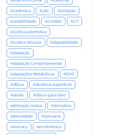
abuso emocional
Academia
Acadêmica
Ação
Aceitação
acessibilidade
Acreditar
ACT
acústica automotiva
Acústica Veicular
Adaptabilidade
Adaptação
Adaptação Comportamental
Adaptações Metabólicas
ADAS
AdBlue
Aderência superficial
Adesão
Aditivos para óleo
admiração mútua
Adrenalina
adversidade
Advocacia
advocacy
aerodinâmica