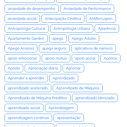
ansiedade de desempenho
Ansiedade de Performance
ansiedade social
Antecipação Cinética
Antiferrugem
Antropologia Cultural
Antropologia Urbana
Aparência
Apartamento Garden
apego
Apego Adulto
Apego Ansioso
apego seguro
aplicativos de namoro
apoio emocional
apoio mútuo
apoio social
Apólice
Aposta
Apreciação diária
Apreciar
Aprender a aprender
Aprendizado
aprendizado acelerado
Aprendizado de Máquina
Aprendizado de Máquina Preditivo
aprendizado otimizado
aprendizado social
Aprendizagem
aprendizagem contínua
apresentação