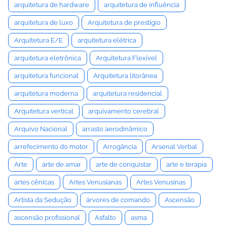
arquitetura de hardware
arquitetura de influência
arquitetura de luxo
Arquitetura de prestígio
Arquitetura E/E
arquitetura elétrica
arquitetura eletrônica
Arquitetura Flexível
arquitetura funcional
Arquitetura litorânea
arquitetura moderna
arquitetura residencial
Arquitetura vertical
arquivamento cerebral
Arquivo Nacional
arrasto aerodinâmico
arrefecimento do motor
Arrogância
Arsenal Verbal
Arte
arte de amar
arte de conquistar
arte e terapia
artes cênicas
Artes Venusianas
Artes Venusinas
Artista da Sedução
árvores de comando
Ascensão
ascensão profissional
Asfalto
asma