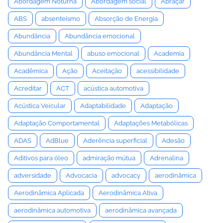
Abordagem Noturna
Abordagem social
Abraçar
ABS
absenteísmo
Absorção de Energia
Abundância
Abundância emocional
Abundância Mental
abuso emocional
Academia
Acadêmica
Ação
Aceitação
acessibilidade
Acreditar
ACT
acústica automotiva
Acústica Veicular
Adaptabilidade
Adaptação
Adaptação Comportamental
Adaptações Metabólicas
ADAS
AdBlue
Aderência superficial
Adesão
Aditivos para óleo
admiração mútua
Adrenalina
adversidade
Advocacia
advocacy
aerodinâmica
Aerodinâmica Aplicada
Aerodinâmica Ativa
aerodinâmica automotiva
aerodinâmica avançada