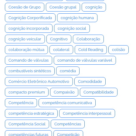
Coesão de Grupo
Coesão grupal
cognição
Cognição Corporificada
cognição humana
cognição incorporada
cognição social
cognição veicular
Cognitivo
Colaboração
colaboração mútua
colateral
Cold Reading
colisão
Comando de válvulas
comando de válvulas variável
combustíveis sintéticos
comédia
Comércio Eletrônico Automotivo
Comodidade
compacto premium
Compaixão
Compatibilidade
Competência
competência comunicativa
competência estratégica
Competência interpessoal
Competência Social
Competências
competências futuras
Competição