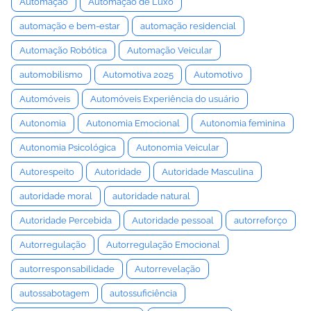
Automação
Automação de Luxo
automação e bem-estar
automação residencial
Automação Robótica
Automação Veicular
automobilismo
Automotiva 2025
Automotivo
Automóveis
Automóveis Experiência do usuário
Autonomia
Autonomia Emocional
Autonomia feminina
Autonomia Psicológica
Autonomia Veicular
Autorespeito
Autoridade
Autoridade Masculina
autoridade moral
autoridade natural
Autoridade Percebida
Autoridade pessoal
autorreforço
Autorregulação
Autorregulação Emocional
autorresponsabilidade
Autorrevelação
autossabotagem
autossuficiência