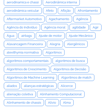
aerodinamica e chassi
Aerodinâmica interna
aerodinâmica veicular
Afeto
Aflição
Afrontamento
Aftermarket Automotivo
Agachamento
Agência
Agência do Indivíduo
Agência moral
agilidade
Agir
Água
airbags
Ajuste de motor
Ajuste Mecânico
Alavancagem Financeira
Alegria
Alergênicos
alexithymia normativa
Algoritmos
algoritmos comportamentais
algoritmos de busca
Algoritmos de Crescimento
Algoritmos de Decisão
Algoritmos de Machine Learning
Algoritmos de match
aliados
alianças estratégicas
Alicerce
alienação coletiva
Alinhamento Computacional
Alinhamento de chassis
Alívio
Alma