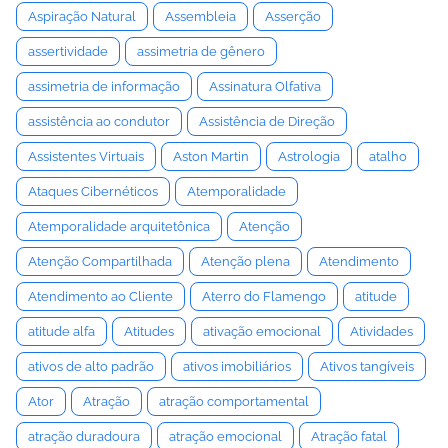
Aspiração Natural
Assembleia
Asserção
assertividade
assimetria de gênero
assimetria de informação
Assinatura Olfativa
assistência ao condutor
Assistência de Direção
Assistentes Virtuais
Aston Martin
Astrologia
atalho
Ataques Cibernéticos
Atemporalidade
Atemporalidade arquitetônica
Atenção
Atenção Compartilhada
Atenção plena
Atendimento
Atendimento ao Cliente
Aterro do Flamengo
atitude
atitude alfa
Atitudes
ativação emocional
Atividades
ativos de alto padrão
ativos imobiliários
Ativos tangíveis
Ator
Atração
atração comportamental
atração duradoura
atração emocional
Atração fatal