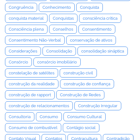
Congruência
Conhecimento
Conquista
conquista material
Conquistas
consciência crítica
Consciência plena
Conselhos
Consentimento
Consentimento Não-Verbal
conservação de ativos
Considerações
Consolidação
consolidação sináptica
Consórcio
consórcio imobiliário
constelação de satélites
construção civil
construção da realidade
construção de confiança
construção de rapport
Construção de Redes
construção de relacionamentos
Construção Irregular
Consultoria
Consumo
Consumo Cultural
Consumo de combustível
Contágio social
Contato Visual
Contatos
Contracultura
Contradição