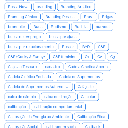
Bossa Nova
branding
Branding Artístico
Branding Cênico
Branding Pessoal
Brasil
Brigas
bronquite
Buda
Budismo
Budista
burnout
busca de emprego
busca por ajuda
busca por relacionamento
Buscar
BYD
C&F
C&F (Cocky & Funny)
C&F feminino
C1
C2
C3
Caça ao Tesouro
cadastro
Cadeia Cinética Aberta
Cadeia Cinética Fechada
Cadeia de Suprimentos
Cadeia de Suprimentos Automotiva
Cafajeste
caixa de câmbio
caixa de direção
Calcular
calibração
calibração comportamental
Calibração da Energia ao Ambiente
Calibração Ética
Calibração Social
calibragem social
Callback