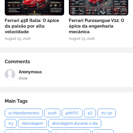
Ferrari 458 Italia: O ápice
Ferrari Purosangue V12: O
da paixão por alta
ápice da engenharia
velocidade
mecânica
August 03, 2026
August 03, 2026
Comments
Anonymous
show
Main Tags
10 Mandamentos
2026
4MATIC
5G
70/30
A3
Abordagem
abordagem durante o dia