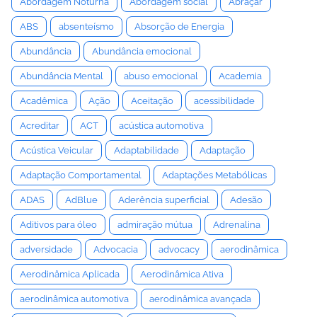
Abordagem Noturna
Abordagem social
Abraçar
ABS
absenteísmo
Absorção de Energia
Abundância
Abundância emocional
Abundância Mental
abuso emocional
Academia
Acadêmica
Ação
Aceitação
acessibilidade
Acreditar
ACT
acústica automotiva
Acústica Veicular
Adaptabilidade
Adaptação
Adaptação Comportamental
Adaptações Metabólicas
ADAS
AdBlue
Aderência superficial
Adesão
Aditivos para óleo
admiração mútua
Adrenalina
adversidade
Advocacia
advocacy
aerodinâmica
Aerodinâmica Aplicada
Aerodinâmica Ativa
aerodinâmica automotiva
aerodinâmica avançada