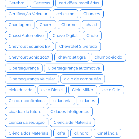
Cérebro
Certezas
certidões imobiliárias
Certificação Veicular
ceticismo
Chances
Chantagem
Charm
Charme
chassi
Chassi Automotivo
Chave Digital
Chefe
Chevrolet Equinox EV
Chevrolet Silverado
Chevrolet Sonic 2027
chevrolet tigra
chumbo-ácido
Cibersegurança
Cibersegurança automotiva
Cibersegurança Veicular
ciclo de combustão
ciclo de vida
ciclo Diesel
Ciclo Miller
ciclo Otto
Ciclos econômicos
cidadania
cidades
cidades do futuro
Cidades Inteligentes
ciência da sedução
Ciência de Materiais
Ciência dos Materiais
cifra
cilindro
Cinelândia