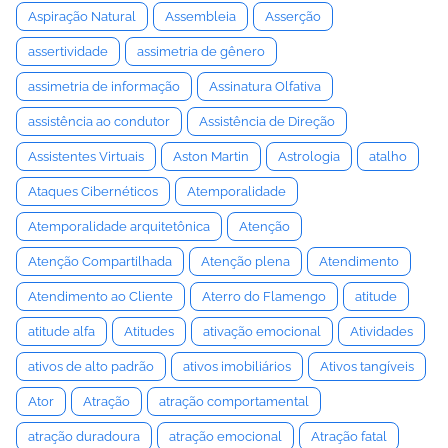
Aspiração Natural
Assembleia
Asserção
assertividade
assimetria de gênero
assimetria de informação
Assinatura Olfativa
assistência ao condutor
Assistência de Direção
Assistentes Virtuais
Aston Martin
Astrologia
atalho
Ataques Cibernéticos
Atemporalidade
Atemporalidade arquitetônica
Atenção
Atenção Compartilhada
Atenção plena
Atendimento
Atendimento ao Cliente
Aterro do Flamengo
atitude
atitude alfa
Atitudes
ativação emocional
Atividades
ativos de alto padrão
ativos imobiliários
Ativos tangíveis
Ator
Atração
atração comportamental
atração duradoura
atração emocional
Atração fatal