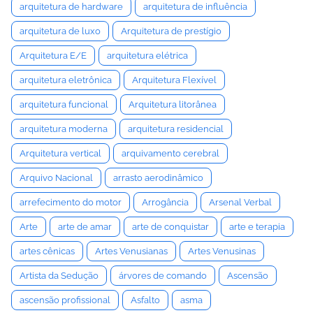
arquitetura de hardware
arquitetura de influência
arquitetura de luxo
Arquitetura de prestígio
Arquitetura E/E
arquitetura elétrica
arquitetura eletrônica
Arquitetura Flexível
arquitetura funcional
Arquitetura litorânea
arquitetura moderna
arquitetura residencial
Arquitetura vertical
arquivamento cerebral
Arquivo Nacional
arrasto aerodinâmico
arrefecimento do motor
Arrogância
Arsenal Verbal
Arte
arte de amar
arte de conquistar
arte e terapia
artes cênicas
Artes Venusianas
Artes Venusinas
Artista da Sedução
árvores de comando
Ascensão
ascensão profissional
Asfalto
asma