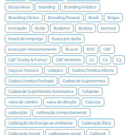
Bossa Nova
branding
Branding Artístico
Branding Cênico
Branding Pessoal
Brasil
Brigas
bronquite
Buda
Budismo
Budista
burnout
busca de emprego
busca por ajuda
busca por relacionamento
Buscar
BYD
C&F
C&F (Cocky & Funny)
C&F feminino
C1
C2
C3
Caça ao Tesouro
cadastro
Cadeia Cinética Aberta
Cadeia Cinética Fechada
Cadeia de Suprimentos
Cadeia de Suprimentos Automotiva
Cafajeste
caixa de câmbio
caixa de direção
Calcular
calibração
calibração comportamental
Calibração da Energia ao Ambiente
Calibração Ética
Calibração Social
calibragem social
Callback