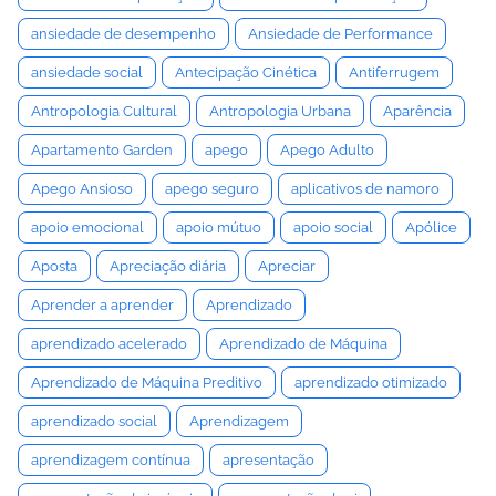
ansiedade de desempenho
Ansiedade de Performance
ansiedade social
Antecipação Cinética
Antiferrugem
Antropologia Cultural
Antropologia Urbana
Aparência
Apartamento Garden
apego
Apego Adulto
Apego Ansioso
apego seguro
aplicativos de namoro
apoio emocional
apoio mútuo
apoio social
Apólice
Aposta
Apreciação diária
Apreciar
Aprender a aprender
Aprendizado
aprendizado acelerado
Aprendizado de Máquina
Aprendizado de Máquina Preditivo
aprendizado otimizado
aprendizado social
Aprendizagem
aprendizagem contínua
apresentação