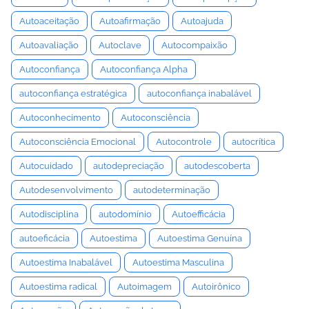
Autoaceitação
Autoafirmação
Autoajuda
Autoavaliação
Autoclave
Autocompaixão
Autoconfiança
Autoconfiança Alpha
autoconfiança estratégica
autoconfiança inabalável
Autoconhecimento
Autoconsciência
Autoconsciência Emocional
Autocontrole
autocrítica
Autocuidado
autodepreciação
autodescoberta
Autodesenvolvimento
autodeterminação
Autodisciplina
autodomínio
Autoefficácia
autoeficácia
Autoestima
Autoestima Genuína
Autoestima Inabalável
Autoestima Masculina
Autoestima radical
Autoimagem
Autoirônico