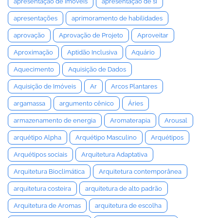
apresentação de imóveis
apresentação de si
apresentações
aprimoramento de habilidades
aprovação
Aprovação de Projeto
Aproveitar
Aproximação
Aptidão Inclusiva
Aquário
Aquecimento
Aquisição de Dados
Aquisição de Imóveis
Ar
Arcos Plantares
argamassa
argumento cênico
Áries
armazenamento de energia
Aromaterapia
Arousal
arquétipo Alpha
Arquétipo Masculino
Arquétipos
Arquétipos sociais
Arquitetura Adaptativa
Arquitetura Bioclimática
Arquitetura contemporânea
arquitetura costeira
arquitetura de alto padrão
Arquitetura de Aromas
arquitetura de escolha