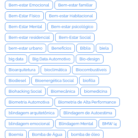
Bem-estar Emocional
Bem-estar familiar
Bem-Estar Físico
Bem-estar Habitacional
Bem-Estar Mental
Bem-estar psicológico
Bem-estar residencial
Bem-Estar Social
bem-estar urbano
Benefícios
Bíblia
biela
big data
Big Data Automotivo
Bio-design
Bioarquitetura
bioclimática
Biocombustíveis
Biodiesel
Bioenergética Social
biofilia
Biohacking Social
Biomecânica
biomedicina
Biometria Automotiva
Biometria de Alta Performance
blindagem arquitetônica
Blindagem de Autoestima
blindagem emocional
Blindagem Mental
BMW i4
Boemia
Bomba de Água
bomba de óleo