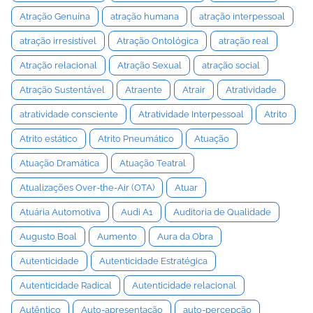
Atração Genuína
atração humana
atração interpessoal
atração irresistível
Atração Ontológica
atração real
Atração relacional
Atração Sexual
atração social
Atração Sustentável
Atraente
Atrair
Atratividade
atratividade consciente
Atratividade Interpessoal
Atrito
Atrito estático
Atrito Pneumático
Atuação
Atuação Dramática
Atuação Teatral
Atualizações Over-the-Air (OTA)
Atuar
Atuária Automotiva
Audi A1
Auditoria de Qualidade
Augusto Boal
Aumento
Aura da Obra
Autenticidade
Autenticidade Estratégica
Autenticidade Radical
Autenticidade relacional
Autêntico
Auto-apresentação
auto-percepção