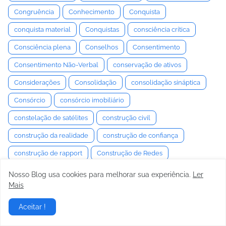
Congruência
Conhecimento
Conquista
conquista material
Conquistas
consciência crítica
Consciência plena
Conselhos
Consentimento
Consentimento Não-Verbal
conservação de ativos
Considerações
Consolidação
consolidação sináptica
Consórcio
consórcio imobiliário
constelação de satélites
construção civil
construção da realidade
construção de confiança
construção de rapport
Construção de Redes
construção de relacionamentos
Construção Irregular
Nosso Blog usa cookies para melhorar sua experiência.
Ler
Mais
Consultoria
Consumo
Consumo Cultural
Consumo de combustível
Contágio social
Aceitar !
Contato Visual
Contatos
Contracultura
Contradição