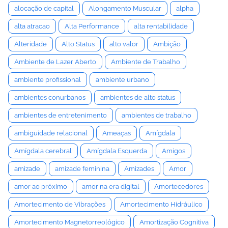
alocação de capital
Alongamento Muscular
alpha
alta atracao
Alta Performance
alta rentabilidade
Alteridade
Alto Status
alto valor
Ambição
Ambiente de Lazer Aberto
Ambiente de Trabalho
ambiente profissional
ambiente urbano
ambientes conurbanos
ambientes de alto status
ambientes de entretenimento
ambientes de trabalho
ambiguidade relacional
Ameaças
Amígdala
Amígdala cerebral
Amígdala Esquerda
Amigos
amizade
amizade feminina
Amizades
Amor
amor ao próximo
amor na era digital
Amortecedores
Amortecimento de Vibrações
Amortecimento Hidráulico
Amortecimento Magnetorreológico
Amortização Cognitiva