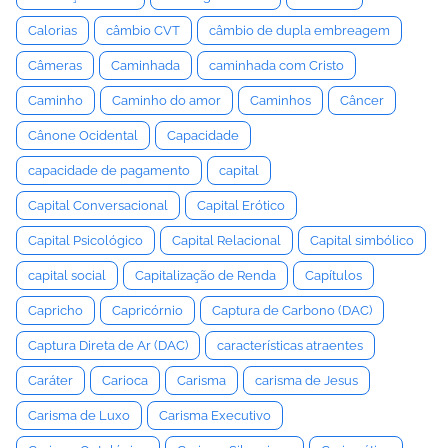
Calorias
câmbio CVT
câmbio de dupla embreagem
Câmeras
Caminhada
caminhada com Cristo
Caminho
Caminho do amor
Caminhos
Câncer
Cânone Ocidental
Capacidade
capacidade de pagamento
capital
Capital Conversacional
Capital Erótico
Capital Psicológico
Capital Relacional
Capital simbólico
capital social
Capitalização de Renda
Capítulos
Capricho
Capricórnio
Captura de Carbono (DAC)
Captura Direta de Ar (DAC)
características atraentes
Caráter
Carioca
Carisma
carisma de Jesus
Carisma de Luxo
Carisma Executivo