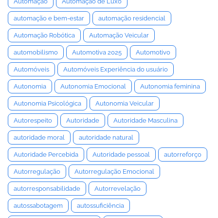
Automação
Automação de Luxo
automação e bem-estar
automação residencial
Automação Robótica
Automação Veicular
automobilismo
Automotiva 2025
Automotivo
Automóveis
Automóveis Experiência do usuário
Autonomia
Autonomia Emocional
Autonomia feminina
Autonomia Psicológica
Autonomia Veicular
Autorespeito
Autoridade
Autoridade Masculina
autoridade moral
autoridade natural
Autoridade Percebida
Autoridade pessoal
autorreforço
Autorregulação
Autorregulação Emocional
autorresponsabilidade
Autorrevelação
autossabotagem
autossuficiência