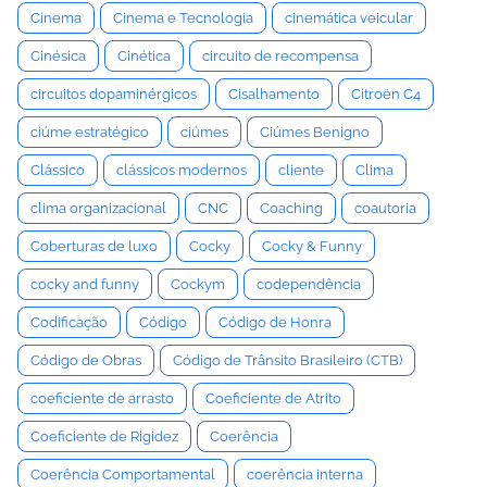
Cinema
Cinema e Tecnologia
cinemática veicular
Cinésica
Cinética
circuito de recompensa
circuitos dopaminérgicos
Cisalhamento
Citroën C4
ciúme estratégico
ciúmes
Ciúmes Benigno
Clássico
clássicos modernos
cliente
Clima
clima organizacional
CNC
Coaching
coautoria
Coberturas de luxo
Cocky
Cocky & Funny
cocky and funny
Cockym
codependência
Codificação
Código
Código de Honra
Código de Obras
Código de Trânsito Brasileiro (CTB)
coeficiente de arrasto
Coeficiente de Atrito
Coeficiente de Rigidez
Coerência
Coerência Comportamental
coerência interna