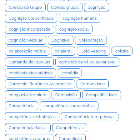
Coesão de Grupo
Coesão grupal
cognição
Cognição Corporificada
cognição humana
cognição incorporada
cognição social
cognição veicular
Cognitivo
Colaboração
colaboração mútua
colateral
Cold Reading
colisão
Comando de válvulas
comando de válvulas variável
combustíveis sintéticos
comédia
Comércio Eletrônico Automotivo
Comodidade
compacto premium
Compaixão
Compatibilidade
Competência
competência comunicativa
competência estratégica
Competência interpessoal
Competência Social
Competências
competências futuras
Competição