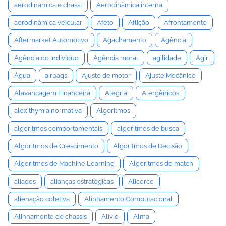
aerodinamica e chassi
Aerodinâmica interna
aerodinâmica veicular
Afeto
Aflição
Afrontamento
Aftermarket Automotivo
Agachamento
Agência
Agência do Indivíduo
Agência moral
agilidade
Agir
Água
airbags
Ajuste de motor
Ajuste Mecânico
Alavancagem Financeira
Alegria
Alergênicos
alexithymia normativa
Algoritmos
algoritmos comportamentais
algoritmos de busca
Algoritmos de Crescimento
Algoritmos de Decisão
Algoritmos de Machine Learning
Algoritmos de match
aliados
alianças estratégicas
Alicerce
alienação coletiva
Alinhamento Computacional
Alinhamento de chassis
Alívio
Alma