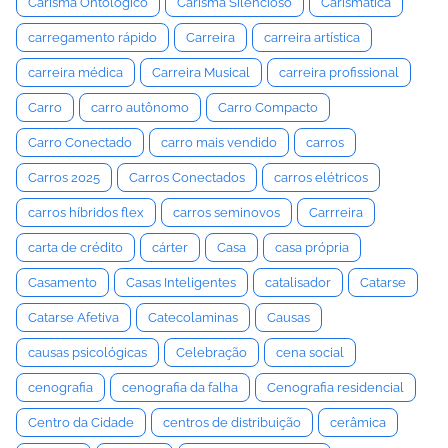
Carisma Ontológico
Carisma Silencioso
Carismática
carregamento rápido
Carreira
carreira artística
carreira médica
Carreira Musical
carreira profissional
Carro
carro autônomo
Carro Compacto
Carro Conectado
carro mais vendido
carros
Carros 2025
Carros Conectados
carros elétricos
carros híbridos flex
carros seminovos
Carrreira
carta de crédito
cárter
Casa
casa própria
Casamento
Casas Inteligentes
catalisador
Catarse
Catarse Afetiva
Catecolaminas
Causas
causas psicológicas
Celebração
cena social
cenografia
cenografia da falha
Cenografia residencial
Centro da Cidade
centros de distribuição
cerâmica