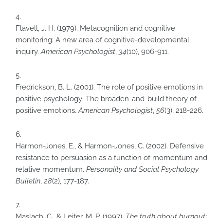
Flavell, J. H. (1979). Metacognition and cognitive
monitoring: A new area of cognitive-developmental
inquiry.
American Psychologist
,
34
(10), 906-911.
Fredrickson, B. L. (2001). The role of positive emotions in
positive psychology: The broaden-and-build theory of
positive emotions.
American Psychologist
,
56
(3), 218-226.
Harmon-Jones, E., & Harmon-Jones, C. (2002). Defensive
resistance to persuasion as a function of momentum and
relative momentum.
Personality and Social Psychology
Bulletin
,
28
(2), 177-187.
Maslach, C., & Leiter, M. P. (1997).
The truth about burnout: