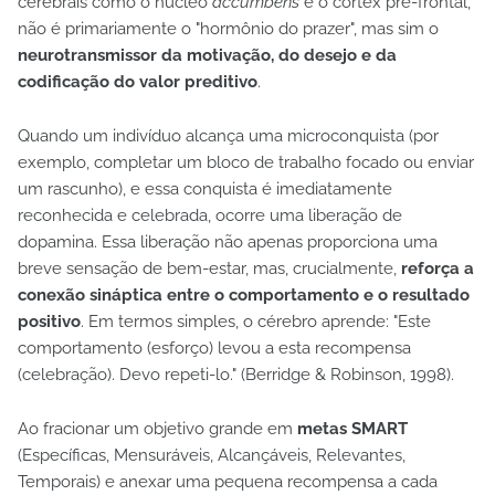
cerebrais como o núcleo
accumbens
e o córtex pré-frontal,
não é primariamente o "hormônio do prazer", mas sim o
neurotransmissor da motivação, do desejo e da
codificação do valor preditivo
.
Quando um indivíduo alcança uma microconquista (por
exemplo, completar um bloco de trabalho focado ou enviar
um rascunho), e essa conquista é imediatamente
reconhecida e celebrada, ocorre uma liberação de
dopamina. Essa liberação não apenas proporciona uma
breve sensação de bem-estar, mas, crucialmente,
reforça a
conexão sináptica entre o comportamento e o resultado
positivo
. Em termos simples, o cérebro aprende: "Este
comportamento (esforço) levou a esta recompensa
(celebração). Devo repeti-lo." (Berridge & Robinson, 1998).
Ao fracionar um objetivo grande em
metas SMART
(Específicas, Mensuráveis, Alcançáveis, Relevantes,
Temporais) e anexar uma pequena recompensa a cada