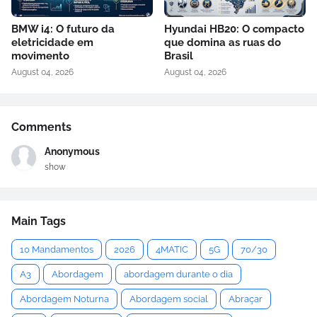
BMW i4: O futuro da
Hyundai HB20: O compacto
eletricidade em
que domina as ruas do
movimento
Brasil
August 04, 2026
August 04, 2026
Comments
Anonymous
show
Main Tags
10 Mandamentos
2026
4MATIC
5G
70/30
A3
Abordagem
abordagem durante o dia
Abordagem Noturna
Abordagem social
Abraçar