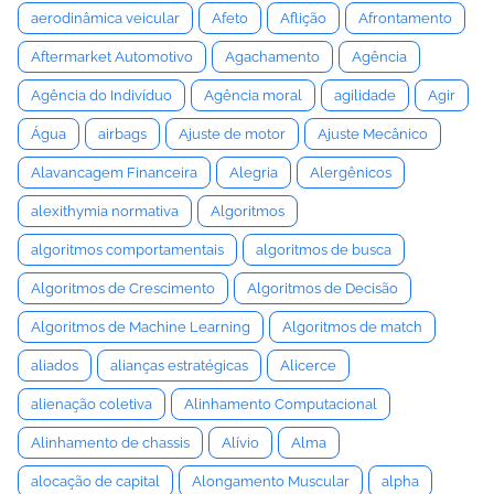
aerodinâmica veicular
Afeto
Aflição
Afrontamento
Aftermarket Automotivo
Agachamento
Agência
Agência do Indivíduo
Agência moral
agilidade
Agir
Água
airbags
Ajuste de motor
Ajuste Mecânico
Alavancagem Financeira
Alegria
Alergênicos
alexithymia normativa
Algoritmos
algoritmos comportamentais
algoritmos de busca
Algoritmos de Crescimento
Algoritmos de Decisão
Algoritmos de Machine Learning
Algoritmos de match
aliados
alianças estratégicas
Alicerce
alienação coletiva
Alinhamento Computacional
Alinhamento de chassis
Alívio
Alma
alocação de capital
Alongamento Muscular
alpha