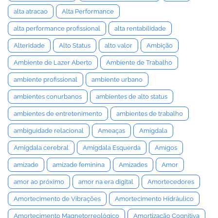
alta atracao
Alta Performance
alta performance profissional
alta rentabilidade
Alteridade
Alto Status
alto valor
Ambição
Ambiente de Lazer Aberto
Ambiente de Trabalho
ambiente profissional
ambiente urbano
ambientes conurbanos
ambientes de alto status
ambientes de entretenimento
ambientes de trabalho
ambiguidade relacional
Ameaças
Amígdala
Amígdala cerebral
Amígdala Esquerda
Amigos
amizade
amizade feminina
Amizades
Amor
amor ao próximo
amor na era digital
Amortecedores
Amortecimento de Vibrações
Amortecimento Hidráulico
Amortecimento Magnetorreológico
Amortização Cognitiva