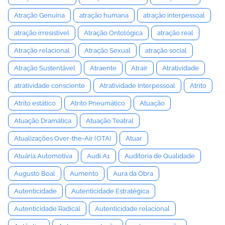
Atração Genuína
atração humana
atração interpessoal
atração irresistível
Atração Ontológica
atração real
Atração relacional
Atração Sexual
atração social
Atração Sustentável
Atraente
Atrair
Atratividade
atratividade consciente
Atratividade Interpessoal
Atrito
Atrito estático
Atrito Pneumático
Atuação
Atuação Dramática
Atuação Teatral
Atualizações Over-the-Air (OTA)
Atuar
Atuária Automotiva
Audi A1
Auditoria de Qualidade
Augusto Boal
Aumento
Aura da Obra
Autenticidade
Autenticidade Estratégica
Autenticidade Radical
Autenticidade relacional