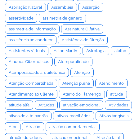
Aspiração Natural
Assembleia
Asserção
assertividade
assimetria de gênero
assimetria de informação
Assinatura Olfativa
assistência ao condutor
Assistência de Direção
Assistentes Virtuais
Aston Martin
Astrologia
atalho
Ataques Cibernéticos
Atemporalidade
Atemporalidade arquitetônica
Atenção
Atenção Compartilhada
Atenção plena
Atendimento
Atendimento ao Cliente
Aterro do Flamengo
atitude
atitude alfa
Atitudes
ativação emocional
Atividades
ativos de alto padrão
ativos imobiliários
Ativos tangíveis
Ator
Atração
atração comportamental
atração duradoura
atração emocional
Atração fatal