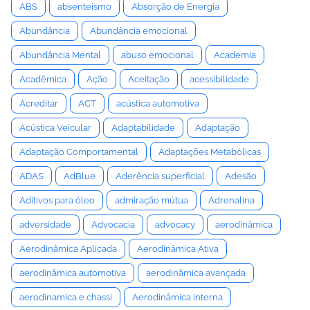
ABS
absenteísmo
Absorção de Energia
Abundância
Abundância emocional
Abundância Mental
abuso emocional
Academia
Acadêmica
Ação
Aceitação
acessibilidade
Acreditar
ACT
acústica automotiva
Acústica Veicular
Adaptabilidade
Adaptação
Adaptação Comportamental
Adaptações Metabólicas
ADAS
AdBlue
Aderência superficial
Adesão
Aditivos para óleo
admiração mútua
Adrenalina
adversidade
Advocacia
advocacy
aerodinâmica
Aerodinâmica Aplicada
Aerodinâmica Ativa
aerodinâmica automotiva
aerodinâmica avançada
aerodinamica e chassi
Aerodinâmica interna