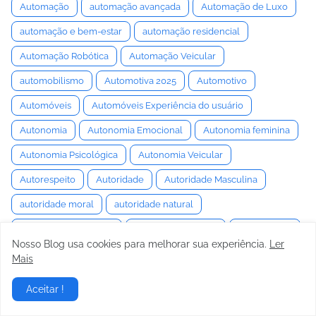
Automação
automação avançada
Automação de Luxo
automação e bem-estar
automação residencial
Automação Robótica
Automação Veicular
automobilismo
Automotiva 2025
Automotivo
Automóveis
Automóveis Experiência do usuário
Autonomia
Autonomia Emocional
Autonomia feminina
Autonomia Psicológica
Autonomia Veicular
Autorespeito
Autoridade
Autoridade Masculina
autoridade moral
autoridade natural
Autoridade Percebida
Autoridade pessoal
autorreforço
Nosso Blog usa cookies para melhorar sua experiência.
Ler
Autorregulação
Autorregulação Emocional
Mais
autorresponsabilidade
Autorrevelação
Aceitar !
autossabotagem
autossuficiência