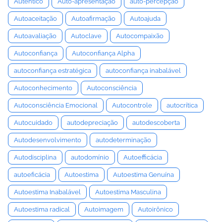
Autêntico
Auto-apresentação
auto-percepção
Autoaceitação
Autoafirmação
Autoajuda
Autoavaliação
Autoclave
Autocompaixão
Autoconfiança
Autoconfiança Alpha
autoconfiança estratégica
autoconfiança inabalável
Autoconhecimento
Autoconsciência
Autoconsciência Emocional
Autocontrole
autocrítica
Autocuidado
autodepreciação
autodescoberta
Autodesenvolvimento
autodeterminação
Autodisciplina
autodomínio
Autoefficácia
autoeficácia
Autoestima
Autoestima Genuína
Autoestima Inabalável
Autoestima Masculina
Autoestima radical
Autoimagem
Autoirônico