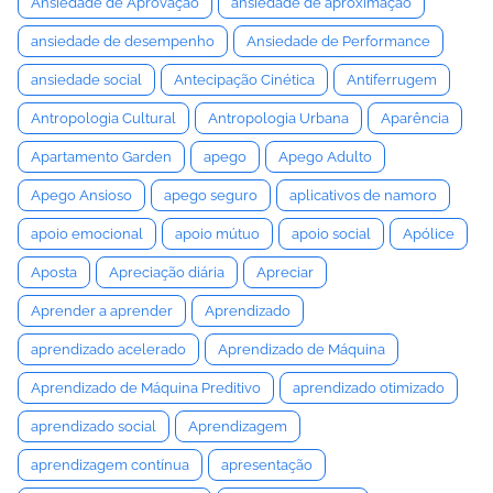
Ansiedade de Aprovação
ansiedade de aproximação
ansiedade de desempenho
Ansiedade de Performance
ansiedade social
Antecipação Cinética
Antiferrugem
Antropologia Cultural
Antropologia Urbana
Aparência
Apartamento Garden
apego
Apego Adulto
Apego Ansioso
apego seguro
aplicativos de namoro
apoio emocional
apoio mútuo
apoio social
Apólice
Aposta
Apreciação diária
Apreciar
Aprender a aprender
Aprendizado
aprendizado acelerado
Aprendizado de Máquina
Aprendizado de Máquina Preditivo
aprendizado otimizado
aprendizado social
Aprendizagem
aprendizagem contínua
apresentação