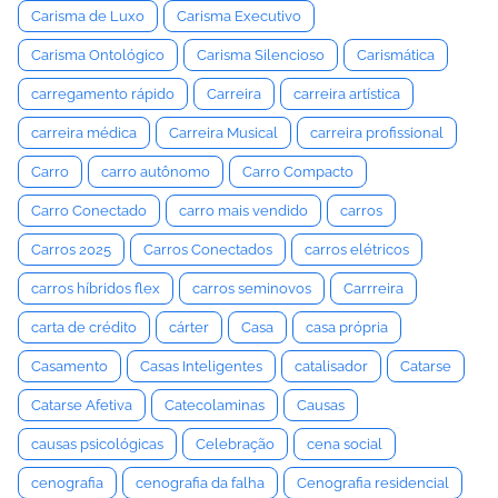
Carisma de Luxo
Carisma Executivo
Carisma Ontológico
Carisma Silencioso
Carismática
carregamento rápido
Carreira
carreira artística
carreira médica
Carreira Musical
carreira profissional
Carro
carro autônomo
Carro Compacto
Carro Conectado
carro mais vendido
carros
Carros 2025
Carros Conectados
carros elétricos
carros híbridos flex
carros seminovos
Carrreira
carta de crédito
cárter
Casa
casa própria
Casamento
Casas Inteligentes
catalisador
Catarse
Catarse Afetiva
Catecolaminas
Causas
causas psicológicas
Celebração
cena social
cenografia
cenografia da falha
Cenografia residencial