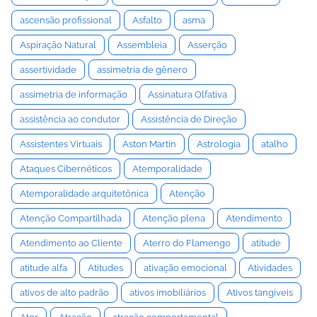
ascensão profissional
Asfalto
asma
Aspiração Natural
Assembleia
Asserção
assertividade
assimetria de gênero
assimetria de informação
Assinatura Olfativa
assistência ao condutor
Assistência de Direção
Assistentes Virtuais
Aston Martin
Astrologia
atalho
Ataques Cibernéticos
Atemporalidade
Atemporalidade arquitetônica
Atenção
Atenção Compartilhada
Atenção plena
Atendimento
Atendimento ao Cliente
Aterro do Flamengo
atitude
atitude alfa
Atitudes
ativação emocional
Atividades
ativos de alto padrão
ativos imobiliários
Ativos tangíveis