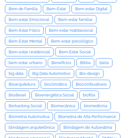
Bem de Família
Bem-Estar
Bem-estar Digital
Bem-estar Emocional
Bem-estar familiar
Bem-Estar Físico
Bem-estar Habitacional
Bem-Estar Mental
Bem-estar psicológico
Bem-estar residencial
Bem-Estar Social
bem-estar urbano
Benefícios
Bíblia
biela
big data
Big Data Automotivo
Bio-design
Bioarquitetura
bioclimática
Biocombustíveis
Biodiesel
Bioenergética Social
biofilia
Biohacking Social
Biomecânica
biomedicina
Biometria Automotiva
Biometria de Alta Performance
blindagem arquitetônica
Blindagem de Autoestima