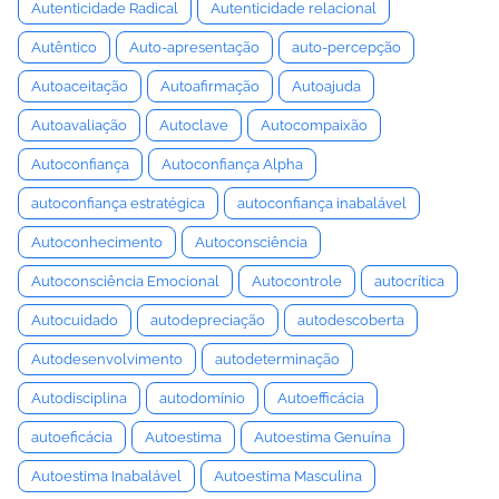
Autenticidade Radical
Autenticidade relacional
Autêntico
Auto-apresentação
auto-percepção
Autoaceitação
Autoafirmação
Autoajuda
Autoavaliação
Autoclave
Autocompaixão
Autoconfiança
Autoconfiança Alpha
autoconfiança estratégica
autoconfiança inabalável
Autoconhecimento
Autoconsciência
Autoconsciência Emocional
Autocontrole
autocrítica
Autocuidado
autodepreciação
autodescoberta
Autodesenvolvimento
autodeterminação
Autodisciplina
autodomínio
Autoefficácia
autoeficácia
Autoestima
Autoestima Genuína
Autoestima Inabalável
Autoestima Masculina