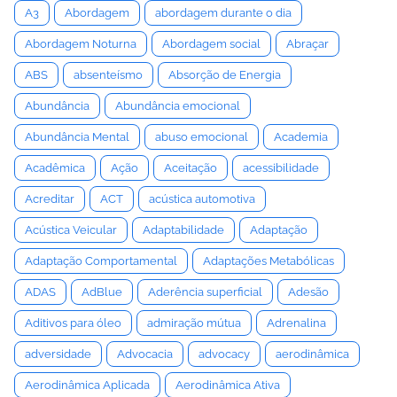
A3
Abordagem
abordagem durante o dia
Abordagem Noturna
Abordagem social
Abraçar
ABS
absenteísmo
Absorção de Energia
Abundância
Abundância emocional
Abundância Mental
abuso emocional
Academia
Acadêmica
Ação
Aceitação
acessibilidade
Acreditar
ACT
acústica automotiva
Acústica Veicular
Adaptabilidade
Adaptação
Adaptação Comportamental
Adaptações Metabólicas
ADAS
AdBlue
Aderência superficial
Adesão
Aditivos para óleo
admiração mútua
Adrenalina
adversidade
Advocacia
advocacy
aerodinâmica
Aerodinâmica Aplicada
Aerodinâmica Ativa