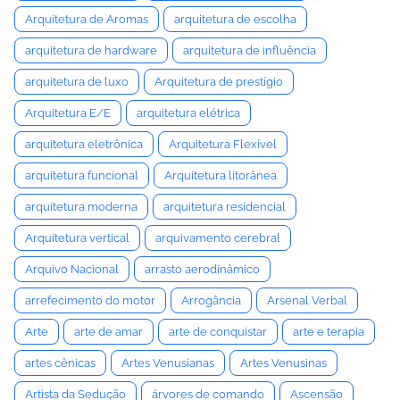
Arquitetura de Aromas
arquitetura de escolha
arquitetura de hardware
arquitetura de influência
arquitetura de luxo
Arquitetura de prestígio
Arquitetura E/E
arquitetura elétrica
arquitetura eletrônica
Arquitetura Flexível
arquitetura funcional
Arquitetura litorânea
arquitetura moderna
arquitetura residencial
Arquitetura vertical
arquivamento cerebral
Arquivo Nacional
arrasto aerodinâmico
arrefecimento do motor
Arrogância
Arsenal Verbal
Arte
arte de amar
arte de conquistar
arte e terapia
artes cênicas
Artes Venusianas
Artes Venusinas
Artista da Sedução
árvores de comando
Ascensão