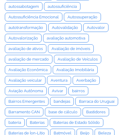
autossabotagem
autossuficiência
Autossuficiência Emocional
Autossuperação
autotransformação
Autovalidação
Autovalor
Autovalorização
avaliação automotiva
avaliação de ativos
Avaliação de imóveis
avaliação de mercado
Avaliação de Veículos
Avaliação Econômica
Avaliação Imobiliária
Avaliação veicular
Aventura
Averbação
Aviação Autônoma
Avivar
bairros
Bairros Emergentes
bandejas
Barraca do Uruguai
Barramento CAN
base de cálculo
Bastidores
bateria
Baterias
Baterias de Estado Sólido
Baterias de Íon-Lítio
Batmóvel
Beijo
Beleza