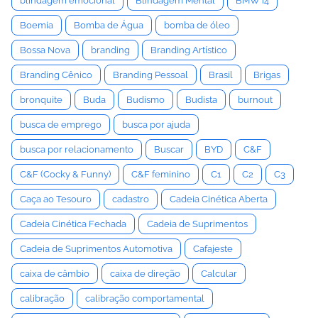
blindagem emocional
Blindagem Mental
BMW i4
Boemia
Bomba de Água
bomba de óleo
Bossa Nova
branding
Branding Artístico
Branding Cênico
Branding Pessoal
Brasil
Brigas
bronquite
Buda
Budismo
Budista
burnout
busca de emprego
busca por ajuda
busca por relacionamento
Buscar
BYD
C&F
C&F (Cocky & Funny)
C&F feminino
C1
C2
C3
Caça ao Tesouro
cadastro
Cadeia Cinética Aberta
Cadeia Cinética Fechada
Cadeia de Suprimentos
Cadeia de Suprimentos Automotiva
Cafajeste
caixa de câmbio
caixa de direção
Calcular
calibração
calibração comportamental