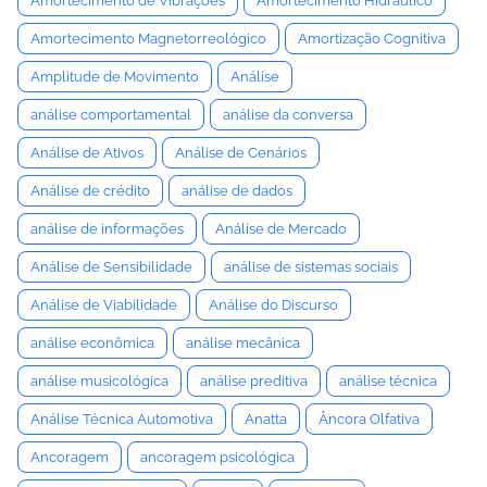
Amortecimento de Vibrações
Amortecimento Hidráulico
Amortecimento Magnetorreológico
Amortização Cognitiva
Amplitude de Movimento
Análise
análise comportamental
análise da conversa
Análise de Ativos
Análise de Cenários
Análise de crédito
análise de dados
análise de informações
Análise de Mercado
Análise de Sensibilidade
análise de sistemas sociais
Análise de Viabilidade
Análise do Discurso
análise econômica
análise mecânica
análise musicológica
análise preditiva
análise técnica
Análise Técnica Automotiva
Anatta
Âncora Olfativa
Ancoragem
ancoragem psicológica