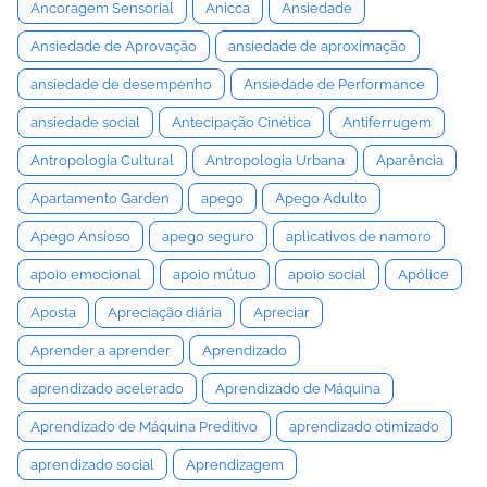
Ancoragem Sensorial
Anicca
Ansiedade
Ansiedade de Aprovação
ansiedade de aproximação
ansiedade de desempenho
Ansiedade de Performance
ansiedade social
Antecipação Cinética
Antiferrugem
Antropologia Cultural
Antropologia Urbana
Aparência
Apartamento Garden
apego
Apego Adulto
Apego Ansioso
apego seguro
aplicativos de namoro
apoio emocional
apoio mútuo
apoio social
Apólice
Aposta
Apreciação diária
Apreciar
Aprender a aprender
Aprendizado
aprendizado acelerado
Aprendizado de Máquina
Aprendizado de Máquina Preditivo
aprendizado otimizado
aprendizado social
Aprendizagem