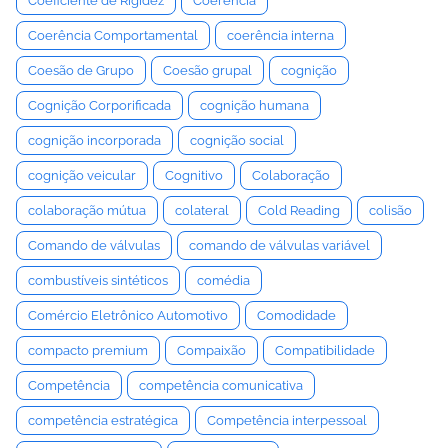
Coeficiente de Rigidez
Coerência
Coerência Comportamental
coerência interna
Coesão de Grupo
Coesão grupal
cognição
Cognição Corporificada
cognição humana
cognição incorporada
cognição social
cognição veicular
Cognitivo
Colaboração
colaboração mútua
colateral
Cold Reading
colisão
Comando de válvulas
comando de válvulas variável
combustíveis sintéticos
comédia
Comércio Eletrônico Automotivo
Comodidade
compacto premium
Compaixão
Compatibilidade
Competência
competência comunicativa
competência estratégica
Competência interpessoal