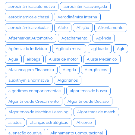
aerodinâmica automotiva
aerodinâmica avançada
aerodinamica e chassi
Aerodinâmica interna
aerodinâmica veicular
Afeto
Aflição
Afrontamento
Aftermarket Automotivo
Agachamento
Agência
Agência do Indivíduo
Agência moral
agilidade
Agir
Água
airbags
Ajuste de motor
Ajuste Mecânico
Alavancagem Financeira
Alegria
Alergênicos
alexithymia normativa
Algoritmos
algoritmos comportamentais
algoritmos de busca
Algoritmos de Crescimento
Algoritmos de Decisão
Algoritmos de Machine Learning
Algoritmos de match
aliados
alianças estratégicas
Alicerce
alienação coletiva
Alinhamento Computacional