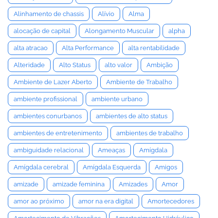
Alinhamento de chassis
Alívio
Alma
alocação de capital
Alongamento Muscular
alpha
alta atracao
Alta Performance
alta rentabilidade
Alteridade
Alto Status
alto valor
Ambição
Ambiente de Lazer Aberto
Ambiente de Trabalho
ambiente profissional
ambiente urbano
ambientes conurbanos
ambientes de alto status
ambientes de entretenimento
ambientes de trabalho
ambiguidade relacional
Ameaças
Amígdala
Amígdala cerebral
Amígdala Esquerda
Amigos
amizade
amizade feminina
Amizades
Amor
amor ao próximo
amor na era digital
Amortecedores