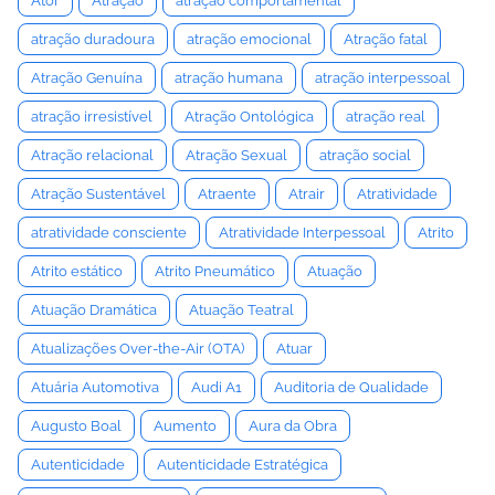
Ator
Atração
atração comportamental
atração duradoura
atração emocional
Atração fatal
Atração Genuína
atração humana
atração interpessoal
atração irresistível
Atração Ontológica
atração real
Atração relacional
Atração Sexual
atração social
Atração Sustentável
Atraente
Atrair
Atratividade
atratividade consciente
Atratividade Interpessoal
Atrito
Atrito estático
Atrito Pneumático
Atuação
Atuação Dramática
Atuação Teatral
Atualizações Over-the-Air (OTA)
Atuar
Atuária Automotiva
Audi A1
Auditoria de Qualidade
Augusto Boal
Aumento
Aura da Obra
Autenticidade
Autenticidade Estratégica