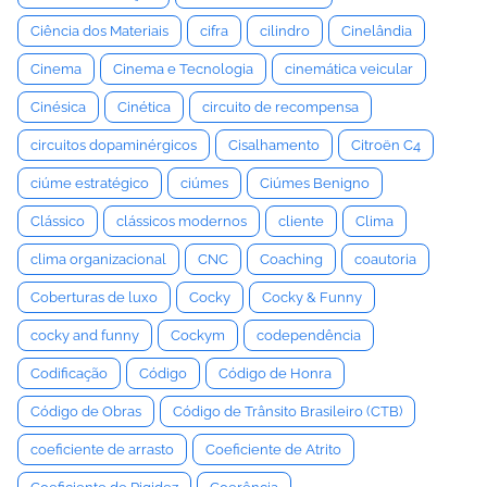
Ciência dos Materiais
cifra
cilindro
Cinelândia
Cinema
Cinema e Tecnologia
cinemática veicular
Cinésica
Cinética
circuito de recompensa
circuitos dopaminérgicos
Cisalhamento
Citroën C4
ciúme estratégico
ciúmes
Ciúmes Benigno
Clássico
clássicos modernos
cliente
Clima
clima organizacional
CNC
Coaching
coautoria
Coberturas de luxo
Cocky
Cocky & Funny
cocky and funny
Cockym
codependência
Codificação
Código
Código de Honra
Código de Obras
Código de Trânsito Brasileiro (CTB)
coeficiente de arrasto
Coeficiente de Atrito