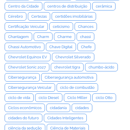
Centro da Cidade
centros de distribuição
cerâmica
Cérebro
Certezas
certidões imobiliárias
Certificação Veicular
ceticismo
Chances
Chantagem
Charm
Charme
chassi
Chassi Automotivo
Chave Digital
Chefe
Chevrolet Equinox EV
Chevrolet Silverado
Chevrolet Sonic 2027
chevrolet tigra
chumbo-ácido
Cibersegurança
Cibersegurança automotiva
Cibersegurança Veicular
ciclo de combustão
ciclo de vida
ciclo Diesel
Ciclo Miller
ciclo Otto
Ciclos econômicos
cidadania
cidades
cidades do futuro
Cidades Inteligentes
ciência da sedução
Ciência de Materiais