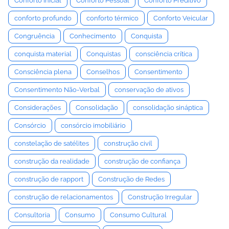
Conforto Inicial
Conforto Pessoal
Conforto Preditivo
conforto profundo
conforto térmico
Conforto Veicular
Congruência
Conhecimento
Conquista
conquista material
Conquistas
consciência crítica
Consciência plena
Conselhos
Consentimento
Consentimento Não-Verbal
conservação de ativos
Considerações
Consolidação
consolidação sináptica
Consórcio
consórcio imobiliário
constelação de satélites
construção civil
construção da realidade
construção de confiança
construção de rapport
Construção de Redes
construção de relacionamentos
Construção Irregular
Consultoria
Consumo
Consumo Cultural