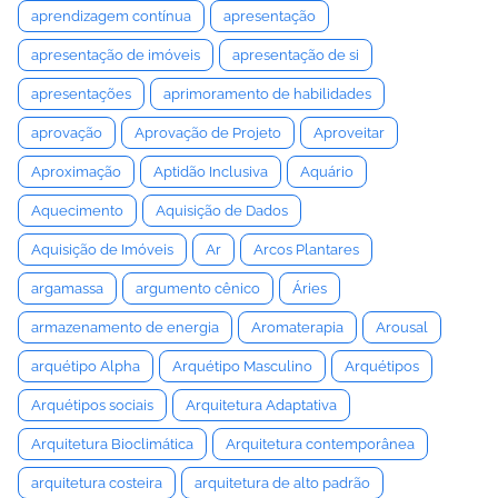
aprendizagem contínua
apresentação
apresentação de imóveis
apresentação de si
apresentações
aprimoramento de habilidades
aprovação
Aprovação de Projeto
Aproveitar
Aproximação
Aptidão Inclusiva
Aquário
Aquecimento
Aquisição de Dados
Aquisição de Imóveis
Ar
Arcos Plantares
argamassa
argumento cênico
Áries
armazenamento de energia
Aromaterapia
Arousal
arquétipo Alpha
Arquétipo Masculino
Arquétipos
Arquétipos sociais
Arquitetura Adaptativa
Arquitetura Bioclimática
Arquitetura contemporânea
arquitetura costeira
arquitetura de alto padrão