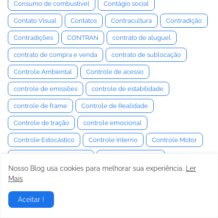
Consumo de combustível
Contágio social
Contato Visual
Contatos
Contracultura
Contradição
Contradições
CONTRAN
contrato de aluguel
contrato de compra e venda
contrato de sublocação
Controle Ambiental
Controle de acesso
controle de emissões
controle de estabilidade
controle de frame
Controle de Realidade
Controle de tração
controle emocional
Controle Estocástico
Controle Interno
Controle Motor
Controle Neuromuscular
Controle Semiativo
Nosso Blog usa cookies para melhorar sua experiência.
Ler
controle social
Convenção
Convencimento
Mais
Convergência e Câmber
Conversa
Conversaa
Aceitar !
Conversação
Conversas
conversor de torque