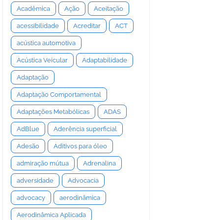
Acadêmica
Ação
Aceitação
acessibilidade
Acreditar
ACT
acústica automotiva
Acústica Veicular
Adaptabilidade
Adaptação
Adaptação Comportamental
Adaptações Metabólicas
ADAS
AdBlue
Aderência superficial
Adesão
Aditivos para óleo
admiração mútua
Adrenalina
adversidade
Advocacia
advocacy
aerodinâmica
Aerodinâmica Aplicada