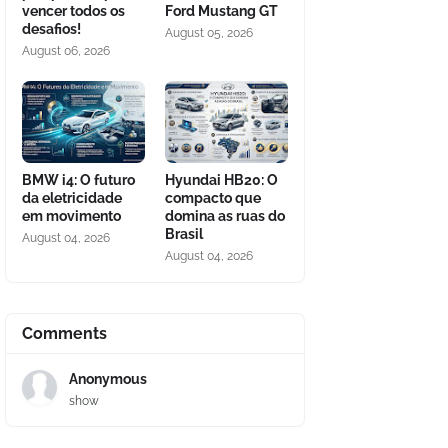
vencer todos os
Ford Mustang GT
desafios!
August 05, 2026
August 06, 2026
BMW i4: O futuro
Hyundai HB20: O
da eletricidade
compacto que
em movimento
domina as ruas do
Brasil
August 04, 2026
August 04, 2026
Comments
Anonymous
show