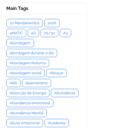
Main Tags
10 Mandamentos
2026
4MATIC
5G
70/30
A3
Abordagem
abordagem durante o dia
Abordagem Noturna
Abordagem social
Abraçar
ABS
absenteísmo
Absorção de Energia
Abundância
Abundância emocional
Abundância Mental
abuso emocional
Academia