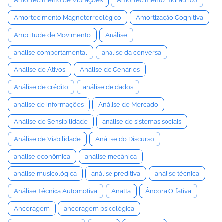
Amortecimento de Vibrações
Amortecimento Hidráulico
Amortecimento Magnetorreológico
Amortização Cognitiva
Amplitude de Movimento
Análise
análise comportamental
análise da conversa
Análise de Ativos
Análise de Cenários
Análise de crédito
análise de dados
análise de informações
Análise de Mercado
Análise de Sensibilidade
análise de sistemas sociais
Análise de Viabilidade
Análise do Discurso
análise econômica
análise mecânica
análise musicológica
análise preditiva
análise técnica
Análise Técnica Automotiva
Anatta
Âncora Olfativa
Ancoragem
ancoragem psicológica