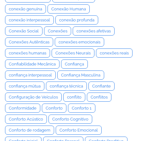
conexão genuína
Conexão Humana
conexão interpessoal
conexão profunda
Conexão Social
Conexões
conexões afetivas
Conexões Autênticas
conexões emocionais
conexões humanas
Conexões Neurais
conexões reais
Confiabilidade Mecânica
Confiança
confiança interpessoal
Confiança Masculina
confiança mútua
confiança técnica
Confiante
Configuração de Veículos
conflito
Conflitos
Conformidade
Conforto
Conforto 1
Conforto Acústico
Conforto Cognitivo
Conforto de rodagem
Conforto Emocional