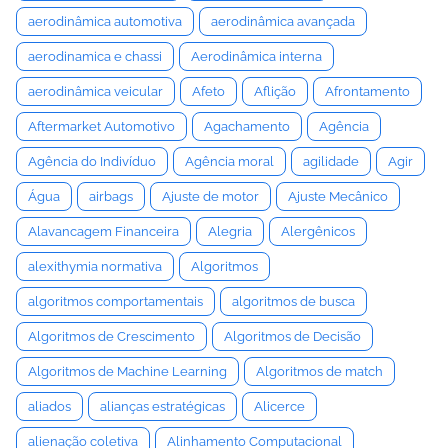
aerodinâmica automotiva
aerodinâmica avançada
aerodinamica e chassi
Aerodinâmica interna
aerodinâmica veicular
Afeto
Aflição
Afrontamento
Aftermarket Automotivo
Agachamento
Agência
Agência do Indivíduo
Agência moral
agilidade
Agir
Água
airbags
Ajuste de motor
Ajuste Mecânico
Alavancagem Financeira
Alegria
Alergênicos
alexithymia normativa
Algoritmos
algoritmos comportamentais
algoritmos de busca
Algoritmos de Crescimento
Algoritmos de Decisão
Algoritmos de Machine Learning
Algoritmos de match
aliados
alianças estratégicas
Alicerce
alienação coletiva
Alinhamento Computacional