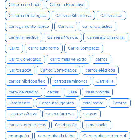
Carisma de Luxo
Carisma Executivo
Carisma Ontológico
Carisma Silencioso
Carismática
carregamento rápido
Carreira
carreira artística
carreira médica
Carreira Musical
carreira profissional
Carro
carro autônomo
Carro Compacto
Carro Conectado
carro mais vendido
carros
Carros 2025
Carros Conectados
carros elétricos
carros híbridos flex
carros seminovos
Carrreira
carta de crédito
cárter
Casa
casa própria
Casamento
Casas Inteligentes
catalisador
Catarse
Catarse Afetiva
Catecolaminas
Causas
causas psicológicas
Celebração
cena social
cenografia
cenografia da falha
Cenografia residencial