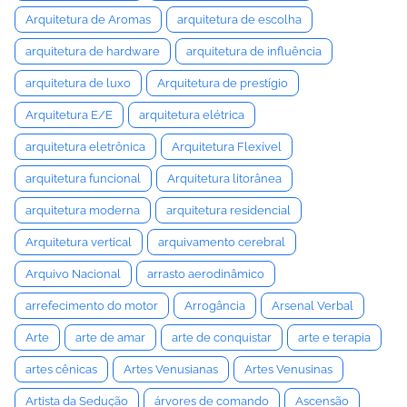
Arquitetura de Aromas
arquitetura de escolha
arquitetura de hardware
arquitetura de influência
arquitetura de luxo
Arquitetura de prestígio
Arquitetura E/E
arquitetura elétrica
arquitetura eletrônica
Arquitetura Flexível
arquitetura funcional
Arquitetura litorânea
arquitetura moderna
arquitetura residencial
Arquitetura vertical
arquivamento cerebral
Arquivo Nacional
arrasto aerodinâmico
arrefecimento do motor
Arrogância
Arsenal Verbal
Arte
arte de amar
arte de conquistar
arte e terapia
artes cênicas
Artes Venusianas
Artes Venusinas
Artista da Sedução
árvores de comando
Ascensão