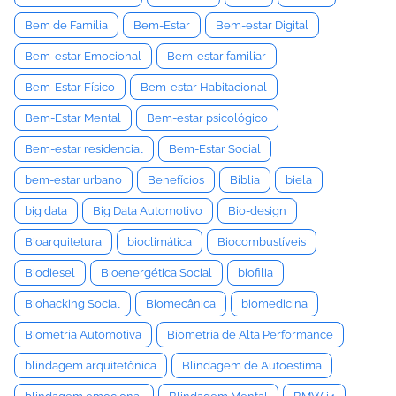
Bem de Família
Bem-Estar
Bem-estar Digital
Bem-estar Emocional
Bem-estar familiar
Bem-Estar Físico
Bem-estar Habitacional
Bem-Estar Mental
Bem-estar psicológico
Bem-estar residencial
Bem-Estar Social
bem-estar urbano
Benefícios
Bíblia
biela
big data
Big Data Automotivo
Bio-design
Bioarquitetura
bioclimática
Biocombustíveis
Biodiesel
Bioenergética Social
biofilia
Biohacking Social
Biomecânica
biomedicina
Biometria Automotiva
Biometria de Alta Performance
blindagem arquitetônica
Blindagem de Autoestima