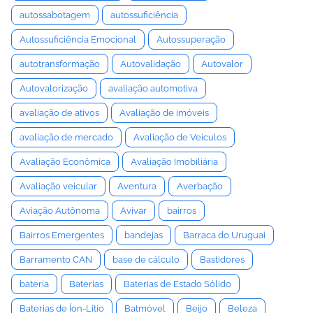
autossabotagem
autossuficiência
Autossuficiência Emocional
Autossuperação
autotransformação
Autovalidação
Autovalor
Autovalorização
avaliação automotiva
avaliação de ativos
Avaliação de imóveis
avaliação de mercado
Avaliação de Veículos
Avaliação Econômica
Avaliação Imobiliária
Avaliação veicular
Aventura
Averbação
Aviação Autônoma
Avivar
bairros
Bairros Emergentes
bandejas
Barraca do Uruguai
Barramento CAN
base de cálculo
Bastidores
bateria
Baterias
Baterias de Estado Sólido
Baterias de Íon-Lítio
Batmóvel
Beijo
Beleza