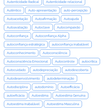
Autenticidade Radical
Autenticidade relacional
Autêntico
Auto-apresentação
auto-percepção
Autoaceitação
Autoafirmação
Autoajuda
Autoavaliação
Autoclave
Autocompaixão
Autoconfiança
Autoconfiança Alpha
autoconfiança estratégica
autoconfiança inabalável
Autoconhecimento
Autoconsciência
Autoconsciência Emocional
Autocontrole
autocrítica
Autocuidado
autodepreciação
autodescoberta
Autodesenvolvimento
autodeterminação
Autodisciplina
autodomínio
Autoefficácia
autoeficácia
Autoestima
Autoestima Genuína
Autoestima Inabalável
Autoestima Masculina