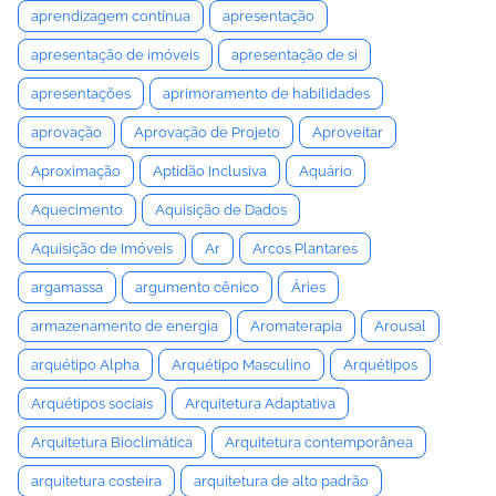
aprendizagem contínua
apresentação
apresentação de imóveis
apresentação de si
apresentações
aprimoramento de habilidades
aprovação
Aprovação de Projeto
Aproveitar
Aproximação
Aptidão Inclusiva
Aquário
Aquecimento
Aquisição de Dados
Aquisição de Imóveis
Ar
Arcos Plantares
argamassa
argumento cênico
Áries
armazenamento de energia
Aromaterapia
Arousal
arquétipo Alpha
Arquétipo Masculino
Arquétipos
Arquétipos sociais
Arquitetura Adaptativa
Arquitetura Bioclimática
Arquitetura contemporânea
arquitetura costeira
arquitetura de alto padrão