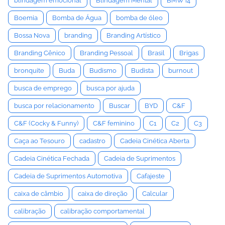
blindagem emocional
Blindagem Mental
BMW i4
Boemia
Bomba de Água
bomba de óleo
Bossa Nova
branding
Branding Artístico
Branding Cênico
Branding Pessoal
Brasil
Brigas
bronquite
Buda
Budismo
Budista
burnout
busca de emprego
busca por ajuda
busca por relacionamento
Buscar
BYD
C&F
C&F (Cocky & Funny)
C&F feminino
C1
C2
C3
Caça ao Tesouro
cadastro
Cadeia Cinética Aberta
Cadeia Cinética Fechada
Cadeia de Suprimentos
Cadeia de Suprimentos Automotiva
Cafajeste
caixa de câmbio
caixa de direção
Calcular
calibração
calibração comportamental