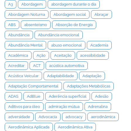
A3
Abordagem
abordagem durante o dia
Abordagem Noturna
Abordagem social
Abraçar
ABS
absenteísmo
Absorção de Energia
Abundância
Abundância emocional
Abundância Mental
abuso emocional
Academia
Acadêmica
Ação
Aceitação
acessibilidade
Acreditar
ACT
acústica automotiva
Acústica Veicular
Adaptabilidade
Adaptação
Adaptação Comportamental
Adaptações Metabólicas
ADAS
AdBlue
Aderência superficial
Adesão
Aditivos para óleo
admiração mútua
Adrenalina
adversidade
Advocacia
advocacy
aerodinâmica
Aerodinâmica Aplicada
Aerodinâmica Ativa