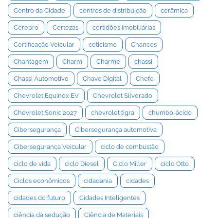
Centro da Cidade
centros de distribuição
cerâmica
Cérebro
Certezas
certidões imobiliárias
Certificação Veicular
ceticismo
Chances
Chantagem
Charm
Charme
chassi
Chassi Automotivo
Chave Digital
Chefe
Chevrolet Equinox EV
Chevrolet Silverado
Chevrolet Sonic 2027
chevrolet tigra
chumbo-ácido
Cibersegurança
Cibersegurança automotiva
Cibersegurança Veicular
ciclo de combustão
ciclo de vida
ciclo Diesel
Ciclo Miller
ciclo Otto
Ciclos econômicos
cidadania
cidades
cidades do futuro
Cidades Inteligentes
ciência da sedução
Ciência de Materiais