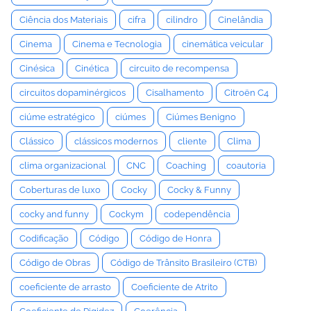
Ciência dos Materiais
cifra
cilindro
Cinelândia
Cinema
Cinema e Tecnologia
cinemática veicular
Cinésica
Cinética
circuito de recompensa
circuitos dopaminérgicos
Cisalhamento
Citroën C4
ciúme estratégico
ciúmes
Ciúmes Benigno
Clássico
clássicos modernos
cliente
Clima
clima organizacional
CNC
Coaching
coautoria
Coberturas de luxo
Cocky
Cocky & Funny
cocky and funny
Cockym
codependência
Codificação
Código
Código de Honra
Código de Obras
Código de Trânsito Brasileiro (CTB)
coeficiente de arrasto
Coeficiente de Atrito