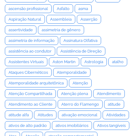
ascensão profissional
Asfalto
asma
Aspiração Natural
Assembleia
Asserção
assertividade
assimetria de gênero
assimetria de informação
Assinatura Olfativa
assistência ao condutor
Assistência de Direção
Assistentes Virtuais
Aston Martin
Astrologia
atalho
Ataques Cibernéticos
Atemporalidade
Atemporalidade arquitetônica
Atenção
Atenção Compartilhada
Atenção plena
Atendimento
Atendimento ao Cliente
Aterro do Flamengo
atitude
atitude alfa
Atitudes
ativação emocional
Atividades
ativos de alto padrão
ativos imobiliários
Ativos tangíveis