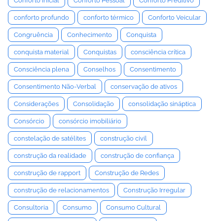
Conforto Inicial
Conforto Pessoal
Conforto Preditivo
conforto profundo
conforto térmico
Conforto Veicular
Congruência
Conhecimento
Conquista
conquista material
Conquistas
consciência crítica
Consciência plena
Conselhos
Consentimento
Consentimento Não-Verbal
conservação de ativos
Considerações
Consolidação
consolidação sináptica
Consórcio
consórcio imobiliário
constelação de satélites
construção civil
construção da realidade
construção de confiança
construção de rapport
Construção de Redes
construção de relacionamentos
Construção Irregular
Consultoria
Consumo
Consumo Cultural