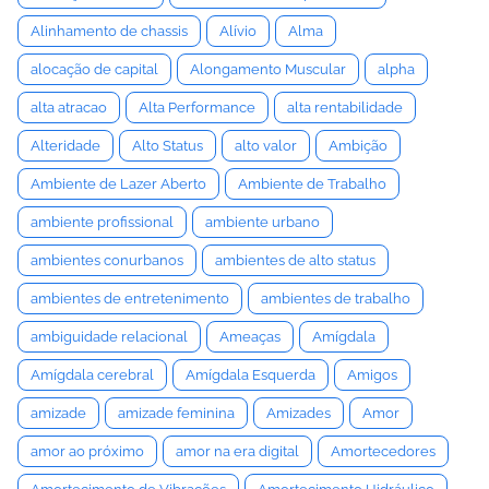
Alinhamento de chassis
Alívio
Alma
alocação de capital
Alongamento Muscular
alpha
alta atracao
Alta Performance
alta rentabilidade
Alteridade
Alto Status
alto valor
Ambição
Ambiente de Lazer Aberto
Ambiente de Trabalho
ambiente profissional
ambiente urbano
ambientes conurbanos
ambientes de alto status
ambientes de entretenimento
ambientes de trabalho
ambiguidade relacional
Ameaças
Amígdala
Amígdala cerebral
Amígdala Esquerda
Amigos
amizade
amizade feminina
Amizades
Amor
amor ao próximo
amor na era digital
Amortecedores