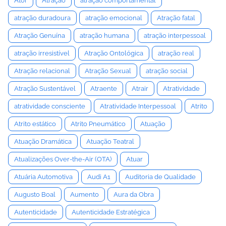
Ator
Atração
atração comportamental
atração duradoura
atração emocional
Atração fatal
Atração Genuína
atração humana
atração interpessoal
atração irresistível
Atração Ontológica
atração real
Atração relacional
Atração Sexual
atração social
Atração Sustentável
Atraente
Atrair
Atratividade
atratividade consciente
Atratividade Interpessoal
Atrito
Atrito estático
Atrito Pneumático
Atuação
Atuação Dramática
Atuação Teatral
Atualizações Over-the-Air (OTA)
Atuar
Atuária Automotiva
Audi A1
Auditoria de Qualidade
Augusto Boal
Aumento
Aura da Obra
Autenticidade
Autenticidade Estratégica