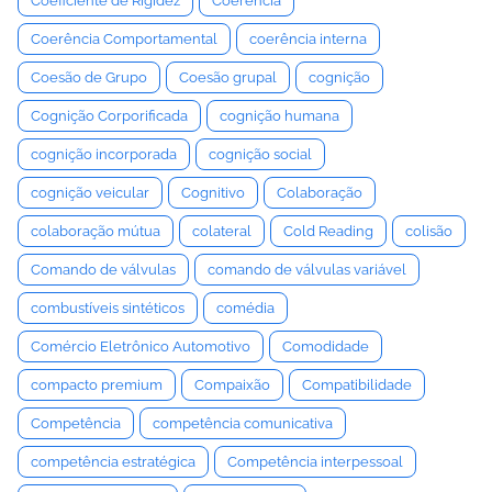
Coeficiente de Rigidez
Coerência
Coerência Comportamental
coerência interna
Coesão de Grupo
Coesão grupal
cognição
Cognição Corporificada
cognição humana
cognição incorporada
cognição social
cognição veicular
Cognitivo
Colaboração
colaboração mútua
colateral
Cold Reading
colisão
Comando de válvulas
comando de válvulas variável
combustíveis sintéticos
comédia
Comércio Eletrônico Automotivo
Comodidade
compacto premium
Compaixão
Compatibilidade
Competência
competência comunicativa
competência estratégica
Competência interpessoal