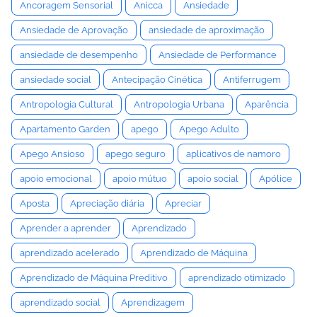
Ancoragem Sensorial
Anicca
Ansiedade
Ansiedade de Aprovação
ansiedade de aproximação
ansiedade de desempenho
Ansiedade de Performance
ansiedade social
Antecipação Cinética
Antiferrugem
Antropologia Cultural
Antropologia Urbana
Aparência
Apartamento Garden
apego
Apego Adulto
Apego Ansioso
apego seguro
aplicativos de namoro
apoio emocional
apoio mútuo
apoio social
Apólice
Aposta
Apreciação diária
Apreciar
Aprender a aprender
Aprendizado
aprendizado acelerado
Aprendizado de Máquina
Aprendizado de Máquina Preditivo
aprendizado otimizado
aprendizado social
Aprendizagem