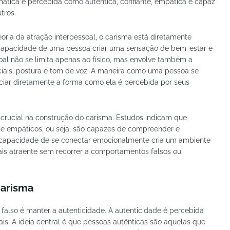
ática é percebida como autêntica, confiante, empática e capaz
tros.
oria da atração interpessoal, o carisma está diretamente
 capacidade de uma pessoa criar uma sensação de bem-estar e
oal não se limita apenas ao físico, mas envolve também a
iais, postura e tom de voz. A maneira como uma pessoa se
ciar diretamente a forma como ela é percebida por seus
rucial na construção do carisma. Estudos indicam que
te empáticos, ou seja, são capazes de compreender e
a capacidade de se conectar emocionalmente cria um ambiente
ais atraente sem recorrer a comportamentos falsos ou
Carisma
falso é manter a autenticidade. A autenticidade é percebida
is. A ideia central é que pessoas autênticas são aquelas que