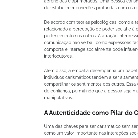
aprendidas e aprimoradas. Uma pessoa carism
de estabelecer conexões profundas com os ou
De acordo com teorias psicológicas, como a te
relacionado à percepção de poder social e à
pertencimento nos outros. A atração interpess
comunicação não verbal, como expressões fac
comporta e interage socialmente pode influen
interlocutores.
Além disso, a empatia desempenha um papel c
indivíduos carismáticos tendem a ser altamen
compartilhar os sentimentos dos outros. Ess
de confiança, permitindo que a pessoa seja m
manipulativos.
A Autenticidade como Pilar do 
Uma das chaves para ser carismático sem ser 
como um valor importante nas interações socia