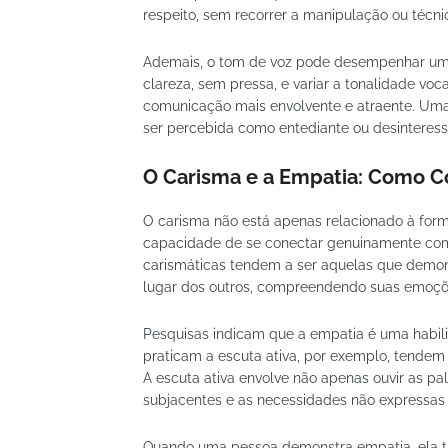
respeito, sem recorrer a manipulação ou técnic
Ademais, o tom de voz pode desempenhar um 
clareza, sem pressa, e variar a tonalidade voc
comunicação mais envolvente e atraente. Um
ser percebida como entediante ou desinteress
O Carisma e a Empatia: Como C
O carisma não está apenas relacionado à fo
capacidade de se conectar genuinamente com 
carismáticas tendem a ser aquelas que demon
lugar dos outros, compreendendo suas emoçõ
Pesquisas indicam que a empatia é uma habil
praticam a escuta ativa, por exemplo, tendem
A escuta ativa envolve não apenas ouvir as
subjacentes e as necessidades não expressas
Quando uma pessoa demonstra empatia, ela t