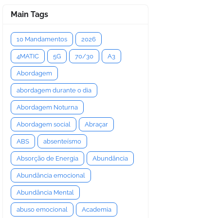
Main Tags
10 Mandamentos
2026
4MATIC
5G
70/30
A3
Abordagem
abordagem durante o dia
Abordagem Noturna
Abordagem social
Abraçar
ABS
absenteísmo
Absorção de Energia
Abundância
Abundância emocional
Abundância Mental
abuso emocional
Academia