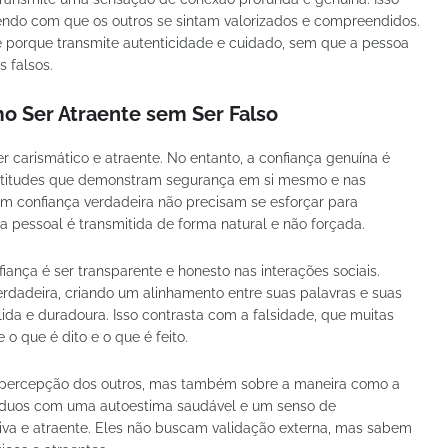
zendo com que os outros se sintam valorizados e compreendidos.
e porque transmite autenticidade e cuidado, sem que a pessoa
s falsos.
o Ser Atraente sem Ser Falso
r carismático e atraente. No entanto, a confiança genuína é
 atitudes que demonstram segurança em si mesmo e nas
em confiança verdadeira não precisam se esforçar para
 pessoal é transmitida de forma natural e não forçada.
ança é ser transparente e honesto nas interações sociais.
dadeira, criando um alinhamento entre suas palavras e suas
lida e duradoura. Isso contrasta com a falsidade, que muitas
 o que é dito e o que é feito.
a percepção dos outros, mas também sobre a maneira como a
víduos com uma autoestima saudável e um senso de
iva e atraente. Eles não buscam validação externa, mas sabem