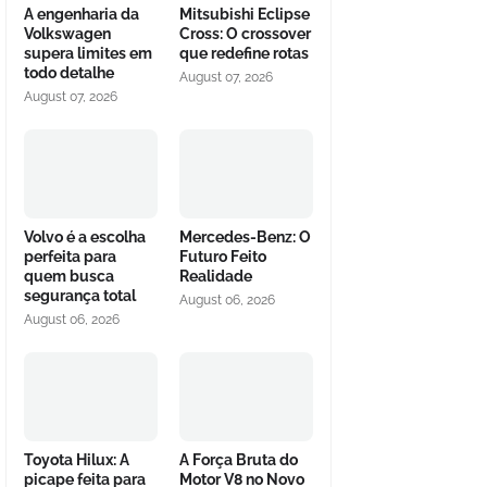
A engenharia da
Mitsubishi Eclipse
Volkswagen
Cross: O crossover
supera limites em
que redefine rotas
todo detalhe
August 07, 2026
August 07, 2026
Volvo é a escolha
Mercedes-Benz: O
perfeita para
Futuro Feito
quem busca
Realidade
segurança total
August 06, 2026
August 06, 2026
Toyota Hilux: A
A Força Bruta do
picape feita para
Motor V8 no Novo