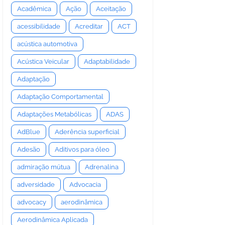
Acadêmica
Ação
Aceitação
acessibilidade
Acreditar
ACT
acústica automotiva
Acústica Veicular
Adaptabilidade
Adaptação
Adaptação Comportamental
Adaptações Metabólicas
ADAS
AdBlue
Aderência superficial
Adesão
Aditivos para óleo
admiração mútua
Adrenalina
adversidade
Advocacia
advocacy
aerodinâmica
Aerodinâmica Aplicada