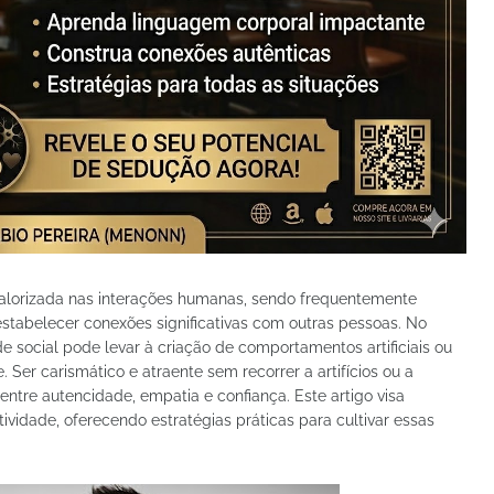
lorizada nas interações humanas, sendo frequentemente
e estabelecer conexões significativas com outras pessoas. No
de social pode levar à criação de comportamentos artificiais ou
Ser carismático e atraente sem recorrer a artifícios ou a
 entre autencidade, empatia e confiança. Este artigo visa
ividade, oferecendo estratégias práticas para cultivar essas