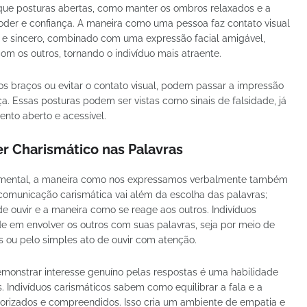
que posturas abertas, como manter os ombros relaxados e a
er e confiança. A maneira como uma pessoa faz contato visual
 e sincero, combinado com uma expressão facial amigável,
m os outros, tornando o indivíduo mais atraente.
os braços ou evitar o contato visual, podem passar a impressão
a. Essas posturas podem ser vistas como sinais de falsidade, já
to aberto e acessível.
r Charismático nas Palavras
amental, a maneira como nos expressamos verbalmente também
A comunicação carismática vai além da escolha das palavras;
 ouvir e a maneira como se reage aos outros. Indivíduos
de em envolver os outros com suas palavras, seja por meio de
as ou pelo simples ato de ouvir com atenção.
monstrar interesse genuíno pelas respostas é uma habilidade
 Indivíduos carismáticos sabem como equilibrar a fala e a
alorizados e compreendidos. Isso cria um ambiente de empatia e