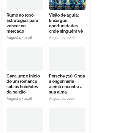
Rumo ao topo:
Visão de águia:
Estratégias para
Enxergue
vencer no
oportunidades
mercado
onde ninguém vê
August 07, 2026
August 07, 2026
Cena um: o início
Porsche 718: Onde
de um romance
a engenharia
sob os holofotes
alemã encontra a
da paixão
sua alma
August 07, 2026
August 07, 2026