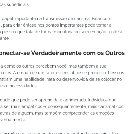
as superficiais.
papel importante na transmissão de carisma. Falar com
al para criar ênfase nos pontos importantes pode tornar a
a pessoa que fala de forma monótona ou sem emoção tende a
ante.
onectar-se Verdadeiramente com os Outros
rma como os outros percebem você, mas também à sua
eles. A empatia é um fator essencial nesse processo. Pessoas
stram uma habilidade inata ou desenvolvida de se colocar no
es e necessidades.
idade que pode ser aprendida e aprimorada. Indivíduos que
 a ser mais empáticos e, consequentemente, mais carismáticos.
 palavras de alguém, mas também compreender as emoções
 verbalmente.
ransmite uma sensação de conexão profunda e genuína. Isso