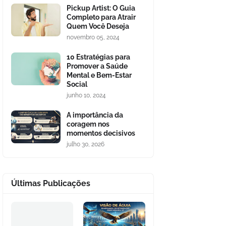
Pickup Artist: O Guia
Completo para Atrair
Quem Você Deseja
novembro 05, 2024
10 Estratégias para
Promover a Saúde
Mental e Bem-Estar
Social
junho 10, 2024
A importância da
coragem nos
momentos decisivos
julho 30, 2026
Últimas Publicações