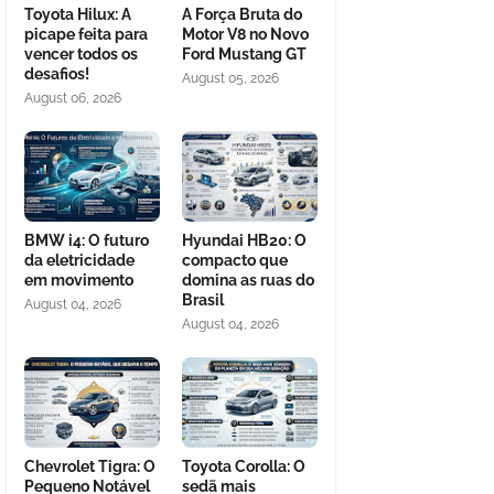
Toyota Hilux: A
A Força Bruta do
picape feita para
Motor V8 no Novo
vencer todos os
Ford Mustang GT
desafios!
August 05, 2026
August 06, 2026
BMW i4: O futuro
Hyundai HB20: O
da eletricidade
compacto que
em movimento
domina as ruas do
Brasil
August 04, 2026
August 04, 2026
Chevrolet Tigra: O
Toyota Corolla: O
Pequeno Notável
sedã mais