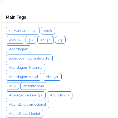
Main Tags
10 Mandamentos
2026
4MATIC
5G
70/30
A3
Abordagem
abordagem durante o dia
Abordagem Noturna
Abordagem social
Abraçar
ABS
absenteísmo
Absorção de Energia
Abundância
Abundância emocional
Abundância Mental