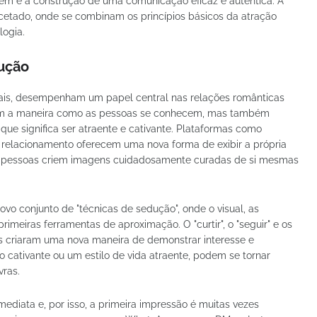
em e à construção de uma comunicação eficaz e autêntica. A
cetado, onde se combinam os princípios básicos da atração
logia.
dução
iais, desempenham um papel central nas relações românticas
am a maneira como as pessoas se conhecem, mas também
ue significa ser atraente e cativante. Plataformas como
e relacionamento oferecem uma nova forma de exibir a própria
 as pessoas criem imagens cuidadosamente curadas de si mesmas
vo conjunto de "técnicas de sedução", onde o visual, as
rimeiras ferramentas de aproximação. O "curtir", o "seguir" e os
s criaram uma nova maneira de demonstrar interesse e
o cativante ou um estilo de vida atraente, podem se tornar
vras.
ediata e, por isso, a primeira impressão é muitas vezes