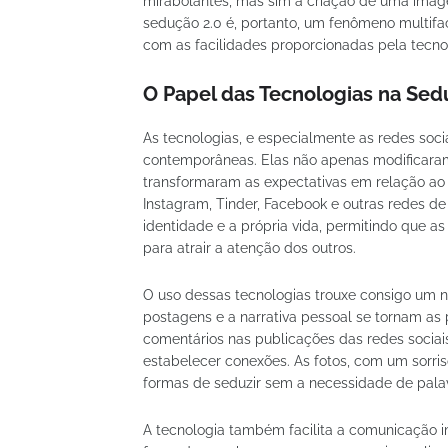
mirabolantes, mas sim à criação de uma imag
sedução 2.0 é, portanto, um fenômeno multifa
com as facilidades proporcionadas pela tecno
O Papel das Tecnologias na Se
As tecnologias, e especialmente as redes soc
contemporâneas. Elas não apenas modificar
transformaram as expectativas em relação ao q
Instagram, Tinder, Facebook e outras redes d
identidade e a própria vida, permitindo que
para atrair a atenção dos outros.
O uso dessas tecnologias trouxe consigo um no
postagens e a narrativa pessoal se tornam as p
comentários nas publicações das redes sociai
estabelecer conexões. As fotos, com um sorris
formas de seduzir sem a necessidade de pala
A tecnologia também facilita a comunicação im