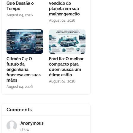
Que Desafia o
vendido do
Tempo
planeta em sua
melhor geração
August 04, 2026
August 04, 2026
Citroën C4: O
Ford Ka: O melhor
futuro da
compacto para
engenharia
quem busca um
francesa em suas
ótimo estilo
mãos
August 04, 2026
August 04, 2026
Comments
Anonymous
show