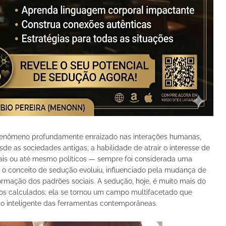
m fenômeno profundamente enraizado nas interações humanas,
de as sociedades antigas, a habilidade de atrair o interesse de
ciais ou até mesmo políticos — sempre foi considerada uma
 o conceito de sedução evoluiu, influenciado pela mudança de
formação dos padrões sociais. A sedução, hoje, é muito mais do
tos calculados; ela se tornou um campo multifacetado que
so inteligente das ferramentas contemporâneas.