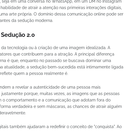
e, seja em uma conversa no WhatsApp, em um DM no Instagram
bilidade de atrair a atenção nas primeiras interações digitais,
e uma arte própria. O domínio dessa comunicação online pode ser
tantes da sedução moderna.
 Sedução 2.0
o da tecnologia ou à criação de uma imagem idealizada. A
atores que contribuem para a atração. A principal diferença
erna é que, enquanto no passado se buscava dominar uma
 na atualidade, a sedução bem-sucedida está intimamente ligada
reflete quem a pessoa realmente é.
tendem a revelar a autenticidade de uma pessoa mais
, justamente porque, muitas vezes, as imagens que as pessoas
com o comportamento e a comunicação que adotam fora do
forma verdadeira e sem máscaras, as chances de atrair alguém
deravelmente.
gitais também ajudaram a redefinir o conceito de "conquista". Ao