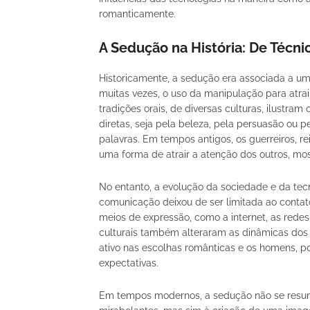
romanticamente.
A Sedução na História: De Técni
Historicamente, a sedução era associada a um
muitas vezes, o uso da manipulação para atrair
tradições orais, de diversas culturas, ilust
diretas, seja pela beleza, pela persuasão ou 
palavras. Em tempos antigos, os guerreiros, r
uma forma de atrair a atenção dos outros, mo
No entanto, a evolução da sociedade e da tec
comunicação deixou de ser limitada ao conta
meios de expressão, como a internet, as redes 
culturais também alteraram as dinâmicas do
ativo nas escolhas românticas e os homens, p
expectativas.
Em tempos modernos, a sedução não se resum