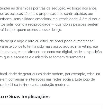
ntender as dinâmicas por trás da sedução. Ao longo dos anos,
e as pessoas são mais propensas a se sentir atraídas por
iança, sensibilidade emocional e autenticidade. Além disso, a
ctos sutis, como a reciprocidade — quando as pessoas sentem
traídas por quem expressa esse desejo.
ia de que algo é raro ou difícil de obter pode aumentar seu
ora este conceito tenha sido mais associado ao marketing, ele
umanas, especialmente no contexto digital, onde a exposição
m que a escassez e o mistério se tornem ferramentas
 habilidade de gerar curiosidade podem, por exemplo, criar um
 em conversas e interações nas redes sociais. Este jogo de
racterística intrínseca da sedução moderna.
.0 e Suas Implicações