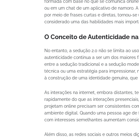
formada com base no que se comunica onlin
ou em um chat de um aplicativo de namoro. A ha
por meio de frases curtas e diretas, tornou-s
considerado uma das habilidades mais impor
O Conceito de Autenticidade na
No entanto, a sedução 2.0 não se limita ao us
autenticidade continua a ser um dos maiores f
entre a sedução tradicional e a sedução mod
técnica ou uma estratégia para impressionar,
à construção de uma identidade genuína, que 
As interações na internet, embora distantes, 
rapidamente do que as interações presenciais
projetam online precisam ser consistentes 
ambiente digital. Quando uma pessoa age de 
com interesses semelhantes aumentam consi
Além disso, as redes sociais e outros meios di