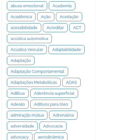
abuso emocional
Academia
Acadêmica
Ação
Aceitação
acessibilidade
Acreditar
ACT
acústica automotiva
Acústica Veicular
Adaptabilidade
Adaptação
Adaptação Comportamental
Adaptações Metabólicas
ADAS
AdBlue
Aderência superficial
Adesão
Aditivos para óleo
admiração mútua
Adrenalina
adversidade
Advocacia
advocacy
aerodinâmica