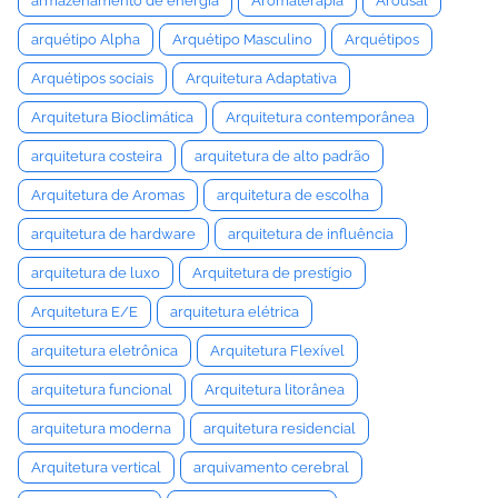
armazenamento de energia
Aromaterapia
Arousal
arquétipo Alpha
Arquétipo Masculino
Arquétipos
Arquétipos sociais
Arquitetura Adaptativa
Arquitetura Bioclimática
Arquitetura contemporânea
arquitetura costeira
arquitetura de alto padrão
Arquitetura de Aromas
arquitetura de escolha
arquitetura de hardware
arquitetura de influência
arquitetura de luxo
Arquitetura de prestígio
Arquitetura E/E
arquitetura elétrica
arquitetura eletrônica
Arquitetura Flexível
arquitetura funcional
Arquitetura litorânea
arquitetura moderna
arquitetura residencial
Arquitetura vertical
arquivamento cerebral