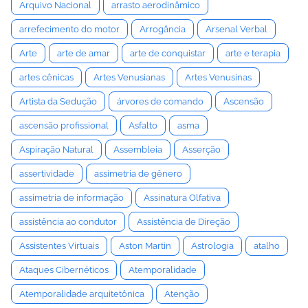
Arquivo Nacional
arrasto aerodinâmico
arrefecimento do motor
Arrogância
Arsenal Verbal
Arte
arte de amar
arte de conquistar
arte e terapia
artes cênicas
Artes Venusianas
Artes Venusinas
Artista da Sedução
árvores de comando
Ascensão
ascensão profissional
Asfalto
asma
Aspiração Natural
Assembleia
Asserção
assertividade
assimetria de gênero
assimetria de informação
Assinatura Olfativa
assistência ao condutor
Assistência de Direção
Assistentes Virtuais
Aston Martin
Astrologia
atalho
Ataques Cibernéticos
Atemporalidade
Atemporalidade arquitetônica
Atenção