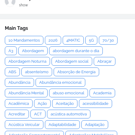
show
Main Tags
10 Mandamentos
2026
4MATIC
5G
70/30
A3
Abordagem
abordagem durante o dia
Abordagem Noturna
Abordagem social
Abraçar
ABS
absenteísmo
Absorção de Energia
Abundância
Abundância emocional
Abundância Mental
abuso emocional
Academia
Acadêmica
Ação
Aceitação
acessibilidade
Acreditar
ACT
acústica automotiva
Acústica Veicular
Adaptabilidade
Adaptação