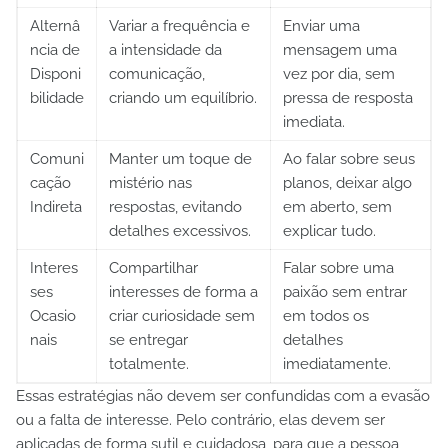
Alternâ
Variar a frequência e
Enviar uma
ncia de
a intensidade da
mensagem uma
Disponi
comunicação,
vez por dia, sem
bilidade
criando um equilíbrio.
pressa de resposta
imediata.
Comuni
Manter um toque de
Ao falar sobre seus
cação
mistério nas
planos, deixar algo
Indireta
respostas, evitando
em aberto, sem
detalhes excessivos.
explicar tudo.
Interes
Compartilhar
Falar sobre uma
ses
interesses de forma a
paixão sem entrar
Ocasio
criar curiosidade sem
em todos os
nais
se entregar
detalhes
totalmente.
imediatamente.
Essas estratégias não devem ser confundidas com a evasão
ou a falta de interesse. Pelo contrário, elas devem ser
aplicadas de forma sutil e cuidadosa, para que a pessoa