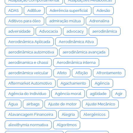
Adaptação Comportamental
Adaptações Metabólicas
ADAS
AdBlue
Aderência superficial
Adesão
Aditivos para óleo
admiração mútua
Adrenalina
adversidade
Advocacia
advocacy
aerodinâmica
Aerodinâmica Aplicada
Aerodinâmica Ativa
aerodinâmica automotiva
aerodinâmica avançada
aerodinamica e chassi
Aerodinâmica interna
aerodinâmica veicular
Afeto
Aflição
Afrontamento
Aftermarket Automotivo
Agachamento
Agência
Agência do Indivíduo
Agência moral
agilidade
Agir
Água
airbags
Ajuste de motor
Ajuste Mecânico
Alavancagem Financeira
Alegria
Alergênicos
alexithymia normativa
Algoritmos