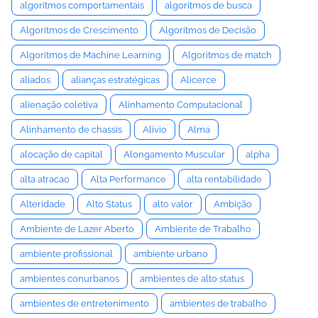
algoritmos comportamentais
algoritmos de busca
Algoritmos de Crescimento
Algoritmos de Decisão
Algoritmos de Machine Learning
Algoritmos de match
aliados
alianças estratégicas
Alicerce
alienação coletiva
Alinhamento Computacional
Alinhamento de chassis
Alívio
Alma
alocação de capital
Alongamento Muscular
alpha
alta atracao
Alta Performance
alta rentabilidade
Alteridade
Alto Status
alto valor
Ambição
Ambiente de Lazer Aberto
Ambiente de Trabalho
ambiente profissional
ambiente urbano
ambientes conurbanos
ambientes de alto status
ambientes de entretenimento
ambientes de trabalho