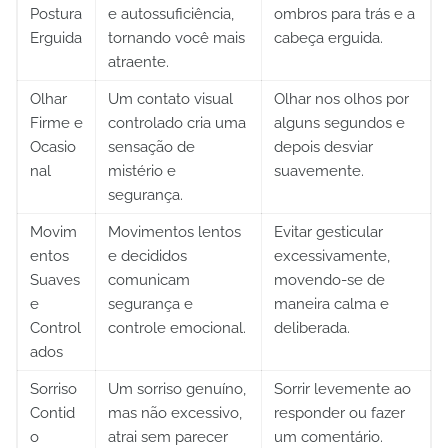
Postura
e autossuficiência,
ombros para trás e a
Erguida
tornando você mais
cabeça erguida.
atraente.
Olhar
Um contato visual
Olhar nos olhos por
Firme e
controlado cria uma
alguns segundos e
Ocasio
sensação de
depois desviar
nal
mistério e
suavemente.
segurança.
Movim
Movimentos lentos
Evitar gesticular
entos
e decididos
excessivamente,
Suaves
comunicam
movendo-se de
e
segurança e
maneira calma e
Control
controle emocional.
deliberada.
ados
Sorriso
Um sorriso genuíno,
Sorrir levemente ao
Contid
mas não excessivo,
responder ou fazer
o
atrai sem parecer
um comentário.