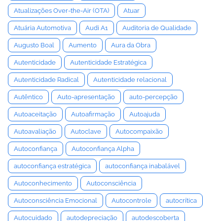
Atualizações Over-the-Air (OTA)
Atuar
Atuária Automotiva
Audi A1
Auditoria de Qualidade
Augusto Boal
Aumento
Aura da Obra
Autenticidade
Autenticidade Estratégica
Autenticidade Radical
Autenticidade relacional
Autêntico
Auto-apresentação
auto-percepção
Autoaceitação
Autoafirmação
Autoajuda
Autoavaliação
Autoclave
Autocompaixão
Autoconfiança
Autoconfiança Alpha
autoconfiança estratégica
autoconfiança inabalável
Autoconhecimento
Autoconsciência
Autoconsciência Emocional
Autocontrole
autocrítica
Autocuidado
autodepreciação
autodescoberta