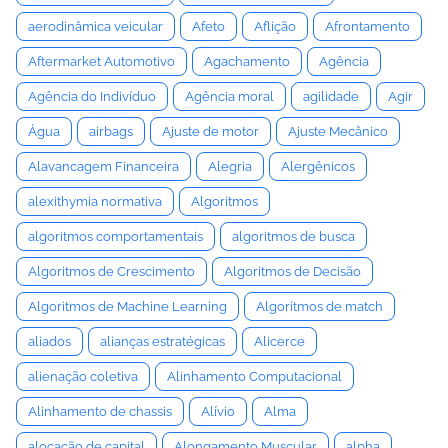
aerodinâmica veicular
Afeto
Aflição
Afrontamento
Aftermarket Automotivo
Agachamento
Agência
Agência do Indivíduo
Agência moral
agilidade
Agir
Água
airbags
Ajuste de motor
Ajuste Mecânico
Alavancagem Financeira
Alegria
Alergênicos
alexithymia normativa
Algoritmos
algoritmos comportamentais
algoritmos de busca
Algoritmos de Crescimento
Algoritmos de Decisão
Algoritmos de Machine Learning
Algoritmos de match
aliados
alianças estratégicas
Alicerce
alienação coletiva
Alinhamento Computacional
Alinhamento de chassis
Alívio
Alma
alocação de capital
Alongamento Muscular
alpha