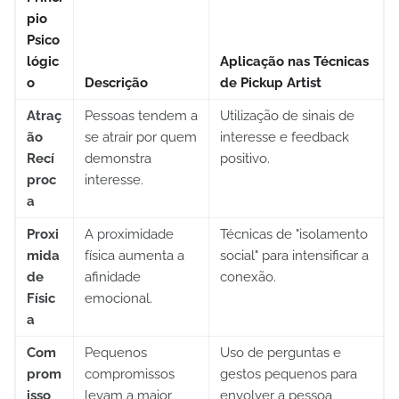
pio
Psico
lógic
Aplicação nas Técnicas
o
Descrição
de Pickup Artist
Atraç
Pessoas tendem a
Utilização de sinais de
ão
se atrair por quem
interesse e feedback
Recí
demonstra
positivo.
proc
interesse.
a
Proxi
A proximidade
Técnicas de "isolamento
mida
física aumenta a
social" para intensificar a
de
afinidade
conexão.
Físic
emocional.
a
Com
Pequenos
Uso de perguntas e
prom
compromissos
gestos pequenos para
isso
levam a maior
envolver a pessoa