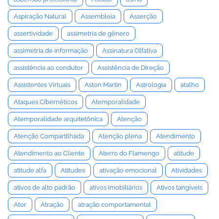
Aspiração Natural
Assembleia
Asserção
assertividade
assimetria de gênero
assimetria de informação
Assinatura Olfativa
assistência ao condutor
Assistência de Direção
Assistentes Virtuais
Aston Martin
Astrologia
atalho
Ataques Cibernéticos
Atemporalidade
Atemporalidade arquitetônica
Atenção
Atenção Compartilhada
Atenção plena
Atendimento
Atendimento ao Cliente
Aterro do Flamengo
atitude
atitude alfa
Atitudes
ativação emocional
Atividades
ativos de alto padrão
ativos imobiliários
Ativos tangíveis
Ator
Atração
atração comportamental