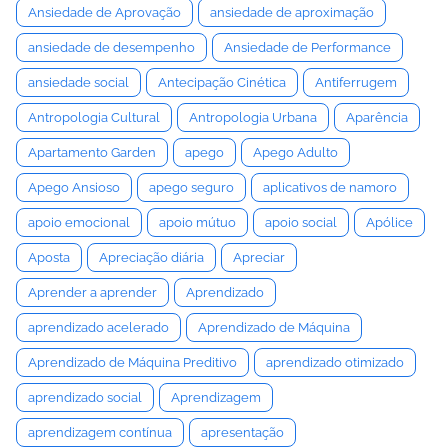
Ansiedade de Aprovação
ansiedade de aproximação
ansiedade de desempenho
Ansiedade de Performance
ansiedade social
Antecipação Cinética
Antiferrugem
Antropologia Cultural
Antropologia Urbana
Aparência
Apartamento Garden
apego
Apego Adulto
Apego Ansioso
apego seguro
aplicativos de namoro
apoio emocional
apoio mútuo
apoio social
Apólice
Aposta
Apreciação diária
Apreciar
Aprender a aprender
Aprendizado
aprendizado acelerado
Aprendizado de Máquina
Aprendizado de Máquina Preditivo
aprendizado otimizado
aprendizado social
Aprendizagem
aprendizagem contínua
apresentação