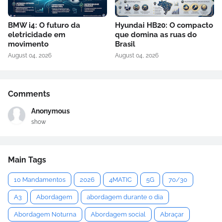
BMW i4: O futuro da
Hyundai HB20: O compacto
eletricidade em
que domina as ruas do
movimento
Brasil
August 04, 2026
August 04, 2026
Comments
Anonymous
show
Main Tags
10 Mandamentos
2026
4MATIC
5G
70/30
A3
Abordagem
abordagem durante o dia
Abordagem Noturna
Abordagem social
Abraçar