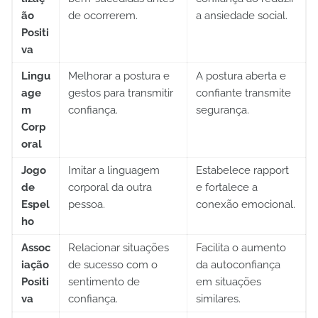
ão
de ocorrerem.
a ansiedade social.
Positi
va
Lingu
Melhorar a postura e
A postura aberta e
age
gestos para transmitir
confiante transmite
m
confiança.
segurança.
Corp
oral
Jogo
Imitar a linguagem
Estabelece rapport
de
corporal da outra
e fortalece a
Espel
pessoa.
conexão emocional.
ho
Assoc
Relacionar situações
Facilita o aumento
iação
de sucesso com o
da autoconfiança
Positi
sentimento de
em situações
va
confiança.
similares.