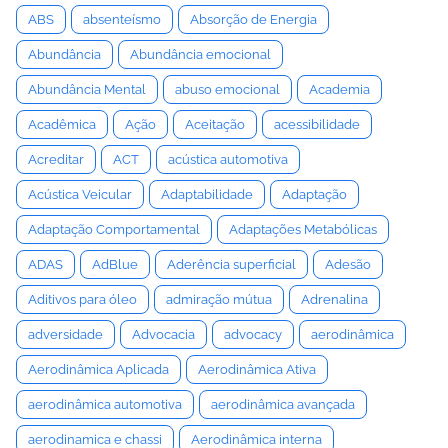
ABS
absenteísmo
Absorção de Energia
Abundância
Abundância emocional
Abundância Mental
abuso emocional
Academia
Acadêmica
Ação
Aceitação
acessibilidade
Acreditar
ACT
acústica automotiva
Acústica Veicular
Adaptabilidade
Adaptação
Adaptação Comportamental
Adaptações Metabólicas
ADAS
AdBlue
Aderência superficial
Adesão
Aditivos para óleo
admiração mútua
Adrenalina
adversidade
Advocacia
advocacy
aerodinâmica
Aerodinâmica Aplicada
Aerodinâmica Ativa
aerodinâmica automotiva
aerodinâmica avançada
aerodinamica e chassi
Aerodinâmica interna