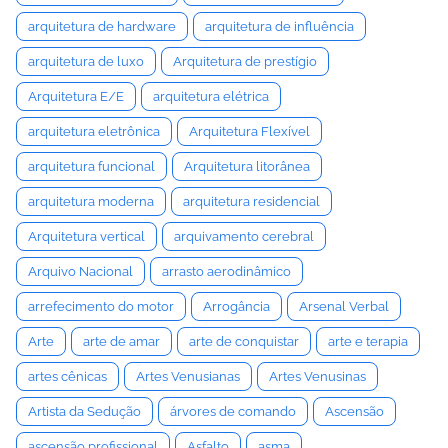
arquitetura de hardware
arquitetura de influência
arquitetura de luxo
Arquitetura de prestígio
Arquitetura E/E
arquitetura elétrica
arquitetura eletrônica
Arquitetura Flexível
arquitetura funcional
Arquitetura litorânea
arquitetura moderna
arquitetura residencial
Arquitetura vertical
arquivamento cerebral
Arquivo Nacional
arrasto aerodinâmico
arrefecimento do motor
Arrogância
Arsenal Verbal
Arte
arte de amar
arte de conquistar
arte e terapia
artes cênicas
Artes Venusianas
Artes Venusinas
Artista da Sedução
árvores de comando
Ascensão
ascensão profissional
Asfalto
asma