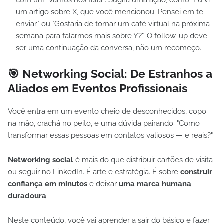
com um "vamos nos falar". Sugira uma ação, como "Eu vi
um artigo sobre X, que você mencionou. Pensei em te
enviar." ou "Gostaria de tomar um café virtual na próxima
semana para falarmos mais sobre Y?". O follow-up deve
ser uma continuação da conversa, não um recomeço.
🎯
Networking Social: De Estranhos a
Aliados em Eventos Profissionais
Você entra em um evento cheio de desconhecidos, copo
na mão, crachá no peito, e uma dúvida pairando: "Como
transformar essas pessoas em contatos valiosos — e reais?"
Networking social
é mais do que distribuir cartões de visita
ou seguir no LinkedIn. É arte e estratégia. É sobre
construir
confiança em minutos
e deixar
uma marca humana
duradoura
.
Neste conteúdo, você vai aprender a sair do básico e fazer