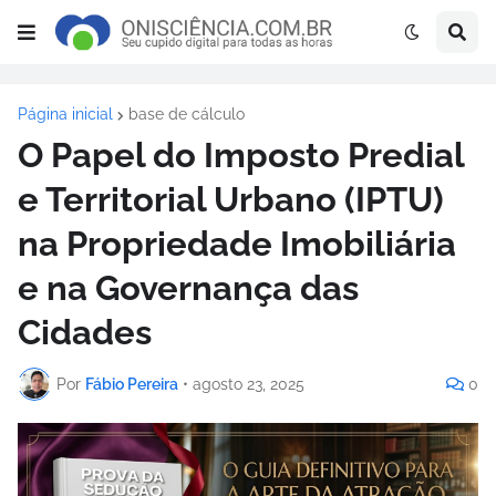
Página inicial
base de cálculo
O Papel do Imposto Predial
e Territorial Urbano (IPTU)
na Propriedade Imobiliária
e na Governança das
Cidades
Por
Fábio Pereira
•
agosto 23, 2025
0