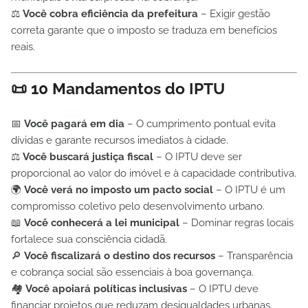
⚖️
Você cobra eficiência da prefeitura
– Exigir gestão
correta garante que o imposto se traduza em benefícios
reais.
📜 10 Mandamentos do IPTU
📅
Você pagará em dia
– O cumprimento pontual evita
dívidas e garante recursos imediatos à cidade.
⚖️
Você buscará justiça fiscal
– O IPTU deve ser
proporcional ao valor do imóvel e à capacidade contributiva.
🌍
Você verá no imposto um pacto social
– O IPTU é um
compromisso coletivo pelo desenvolvimento urbano.
📖
Você conhecerá a lei municipal
– Dominar regras locais
fortalece sua consciência cidadã.
🔎
Você fiscalizará o destino dos recursos
– Transparência
e cobrança social são essenciais à boa governança.
🏘️
Você apoiará políticas inclusivas
– O IPTU deve
financiar projetos que reduzam desigualdades urbanas.