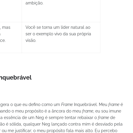
ambição.
o, mas
Você se torna um líder natural ao
a
ser o exemplo vivo da sua própria
ece.
visão.
nquebrável
 gera o que eu defino como um
Frame
Inquebrável. Meu
frame
é
Quando o meu propósito é a âncora do meu
frame
, eu sou imune
e a essência de um Neg é sempre tentar rebaixar o
frame
de
são é sólida, qualquer Neg lançado contra mim é desviado pela
 ou me justificar; o meu propósito fala mais alto. Eu percebo