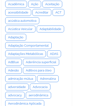
Acadêmica
Ação
Aceitação
acessibilidade
Acreditar
ACT
acústica automotiva
Acústica Veicular
Adaptabilidade
Adaptação
Adaptação Comportamental
Adaptações Metabólicas
ADAS
AdBlue
Aderência superficial
Adesão
Aditivos para óleo
admiração mútua
Adrenalina
adversidade
Advocacia
advocacy
aerodinâmica
Aerodinâmica Aplicada