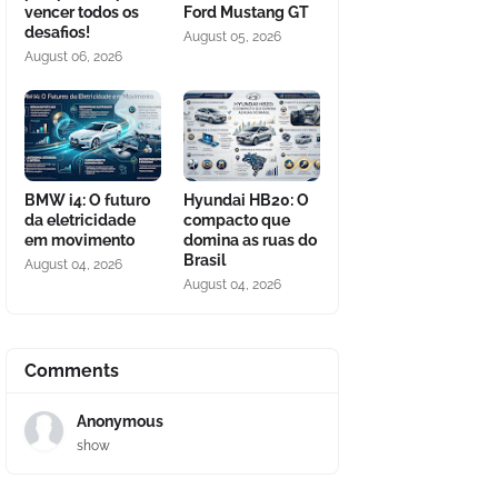
vencer todos os
Ford Mustang GT
desafios!
August 05, 2026
August 06, 2026
BMW i4: O futuro
Hyundai HB20: O
da eletricidade
compacto que
em movimento
domina as ruas do
Brasil
August 04, 2026
August 04, 2026
Comments
Anonymous
show