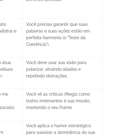
ito
Você precisa garantir que suas
ábitos e
palavras e suas ações estão em
perfeita harmonia (o "Teste da
Coerência").
o atua
Você deve usar sua visão para
ivíduos
polarizar, atraindo aliados e
m.
repelindo distrações.
o me
Você vê as críticas (Negs) como
testes irrelevantes à sua missão,
ociais).
mantendo o seu Frame.
Você aplica o humor estratégico
em
para suavizar a dominância da sua