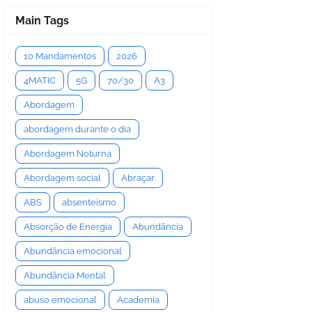
Main Tags
10 Mandamentos
2026
4MATIC
5G
70/30
A3
Abordagem
abordagem durante o dia
Abordagem Noturna
Abordagem social
Abraçar
ABS
absenteísmo
Absorção de Energia
Abundância
Abundância emocional
Abundância Mental
abuso emocional
Academia