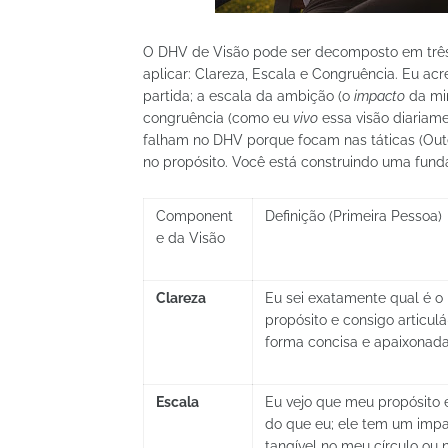
O DHV de Visão pode ser decomposto em três 
aplicar: Clareza, Escala e Congruência. Eu acr
partida; a escala da ambição (o
impacto
da min
congruência (como eu
vivo
essa visão diariame
falham no DHV porque focam nas táticas (Out
no propósito. Você está construindo uma fund
Component
Definição (Primeira Pessoa)
e da Visão
Clareza
Eu sei exatamente qual é o
propósito e consigo articulá
forma concisa e apaixonada
Escala
Eu vejo que meu propósito 
do que eu; ele tem um imp
tangível no meu círculo ou 