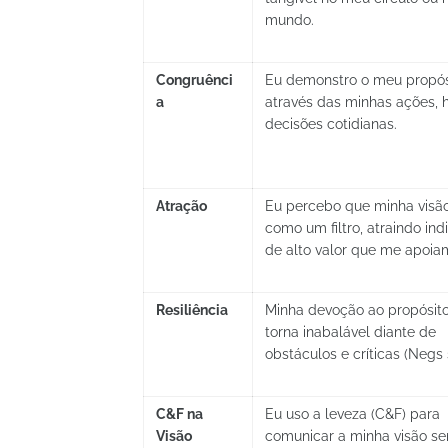
mundo.
Congruênci
Eu demonstro o meu propós
a
através das minhas ações, h
decisões cotidianas.
Atração
Eu percebo que minha visã
como um filtro, atraindo ind
de alto valor que me apoia
Resiliência
Minha devoção ao propósit
torna inabalável diante de
obstáculos e críticas (Negs s
C&F na
Eu uso a leveza (C&F) para
Visão
comunicar a minha visão s