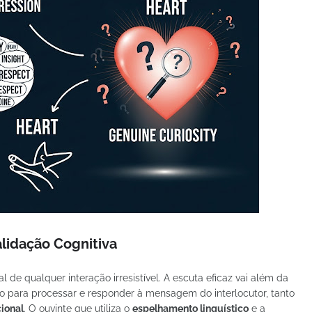
alidação Cognitiva
 de qualquer interação irresistível. A escuta eficaz vai além da
vo para processar e responder à mensagem do interlocutor, tanto
ional
. O ouvinte que utiliza o
espelhamento linguístico
e a