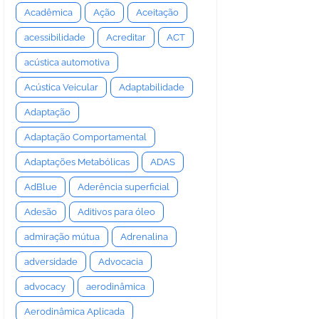
Acadêmica
Ação
Aceitação
acessibilidade
Acreditar
ACT
acústica automotiva
Acústica Veicular
Adaptabilidade
Adaptação
Adaptação Comportamental
Adaptações Metabólicas
ADAS
AdBlue
Aderência superficial
Adesão
Aditivos para óleo
admiração mútua
Adrenalina
adversidade
Advocacia
advocacy
aerodinâmica
Aerodinâmica Aplicada