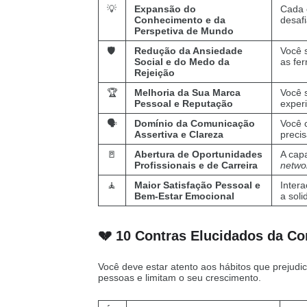
💡
Expansão do
Cada 
Conhecimento e da
desafi
Perspetiva de Mundo
🛡️
Redução da Ansiedade
Você 
Social e do Medo da
as fer
Rejeição
🏆
Melhoria da Sua Marca
Você 
Pessoal e Reputação
experi
🗣️
Domínio da Comunicação
Você 
Assertiva e Clareza
precis
🚪
Abertura de Oportunidades
A capa
Profissionais e de Carreira
netwo
🧘
Maior Satisfação Pessoal e
Inter
Bem-Estar Emocional
a soli
💔 10 Contras Elucidados da Co
Você deve estar atento aos hábitos que prejudic
pessoas e limitam o seu crescimento.