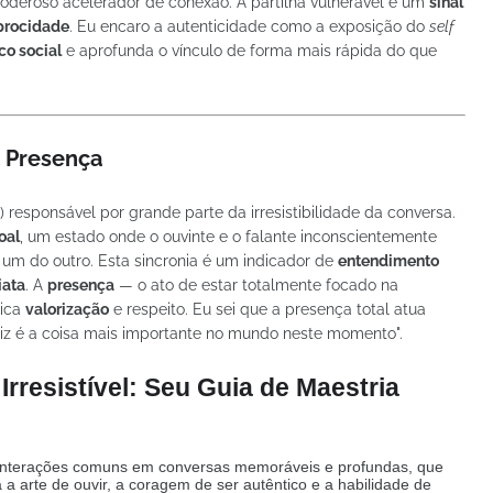
deroso acelerador de conexão. A partilha vulnerável é um
sinal
procidade
. Eu encaro a autenticidade como a exposição do
self
co social
e aprofunda o vínculo de forma mais rápida do que
e Presença
 responsável por grande parte da irresistibilidade da conversa.
oal
, um estado onde o ouvinte e o falante inconscientemente
 um do outro. Esta sincronia é um indicador de
entendimento
iata
. A
presença
— o ato de estar totalmente focado na
nica
valorização
e respeito. Eu sei que a presença total atua
iz é a coisa mais importante no mundo neste momento".
Irresistível: Seu Guia de Maestria
 interações comuns em conversas memoráveis e profundas, que
 arte de ouvir, a coragem de ser autêntico e a habilidade de