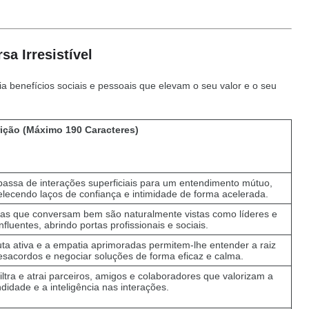
a Irresistível
a benefícios sociais e pessoais que elevam o seu valor e o seu
ição (Máximo 190 Caracteres)
passa de interações superficiais para um entendimento mútuo,
elecendo laços de confiança e intimidade de forma acelerada.
as que conversam bem são naturalmente vistas como líderes e
nfluentes, abrindo portas profissionais e sociais.
uta ativa e a empatia aprimoradas permitem-lhe entender a raiz
esacordos e negociar soluções de forma eficaz e calma.
iltra e atrai parceiros, amigos e colaboradores que valorizam a
didade e a inteligência nas interações.