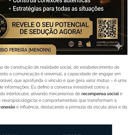
a de construção de realidade social, de estabelecimento de
anto a comunicação é universal, a capacidade de engajar em
ável, que aprofunda o vínculo e que gera valor mútuo – é uma
e informações. Eu defino a conversa irresistível como a
 do interlocutor, ativando mecanismos de
recompensa social
e
es neuropsicológicos e comportamentais que transformam a
 conexão
e influência, destacando a primazia da escuta ativa e da