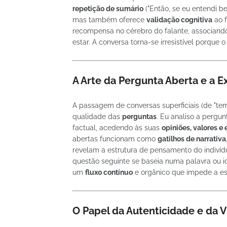
repetição de sumário
("Então, se eu entendi b
mas também oferece
validação cognitiva
ao f
recompensa no cérebro do falante, associand
estar. A conversa torna-se irresistível porque o
A Arte da Pergunta Aberta e a 
A passagem de conversas superficiais (de "tem
qualidade das
perguntas
. Eu analiso a pergun
factual, acedendo às suas
opiniões, valores e
abertas funcionam como
gatilhos de narrativa
revelam a estrutura de pensamento do indivíd
questão seguinte se baseia numa palavra ou i
um
fluxo contínuo
e orgânico que impede a es
O Papel da Autenticidade e da 