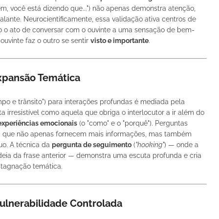
em, você está dizendo que...") não apenas demonstra atenção,
alante. Neurocientificamente, essa validação ativa centros de
o o ato de conversar com o ouvinte a uma sensação de bem-
 ouvinte faz o outro se sentir
visto e importante
.
Expansão Temática
po e trânsito") para interações profundas é mediada pela
ta irresistível como aquela que obriga o interlocutor a ir além do
 experiências emocionais
(o "como" e o "porquê"). Perguntas
, que não apenas fornecem mais informações, mas também
uo. A técnica da
pergunta de seguimento
(
"hooking"
) — onde a
deia da frase anterior — demonstra uma escuta profunda e cria
tagnação temática.
Vulnerabilidade Controlada