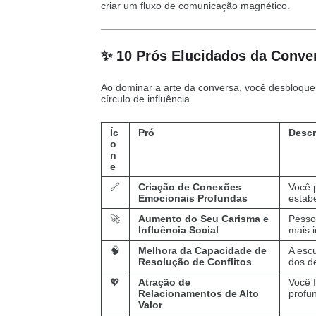
criar um fluxo de comunicação magnético.
✨ 10 Prós Elucidados da Convers
Ao dominar a arte da conversa, você desbloquei
círculo de influência.
Íc
Pró
Descr
o
n
e
🔗
Criação de Conexões
Você 
Emocionais Profundas
estab
🚀
Aumento do Seu Carisma e
Pesso
Influência Social
mais i
🧠
Melhora da Capacidade de
A esc
Resolução de Conflitos
dos d
💖
Atração de
Você f
Relacionamentos de Alto
profun
Valor