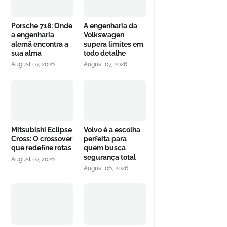
Porsche 718: Onde
A engenharia da
a engenharia
Volkswagen
alemã encontra a
supera limites em
sua alma
todo detalhe
August 07, 2026
August 07, 2026
Mitsubishi Eclipse
Volvo é a escolha
Cross: O crossover
perfeita para
que redefine rotas
quem busca
segurança total
August 07, 2026
August 06, 2026