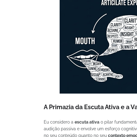
A Primazia da Escuta Ativa e a V
Eu considero a
escuta ativa
o pilar fundamental
audição passiva e envolve um esforço cogniti
no seu conteúdo quanto no seu
contexto emoc