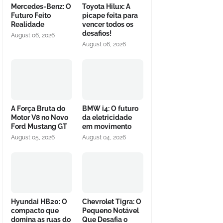
Mercedes-Benz: O
Toyota Hilux: A
Futuro Feito
picape feita para
Realidade
vencer todos os
desafios!
August 06, 2026
August 06, 2026
A Força Bruta do
BMW i4: O futuro
Motor V8 no Novo
da eletricidade
Ford Mustang GT
em movimento
August 05, 2026
August 04, 2026
Hyundai HB20: O
Chevrolet Tigra: O
compacto que
Pequeno Notável
domina as ruas do
Que Desafia o