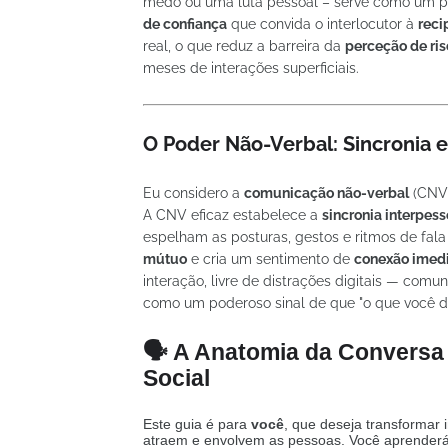
medo ou uma luta pessoal – serve como um po
de confiança
que convida o interlocutor à
reci
real, o que reduz a barreira da
perceção de ris
meses de interações superficiais.
O Poder Não-Verbal: Sincronia 
Eu considero a
comunicação não-verbal
(CNV)
A CNV eficaz estabelece a
sincronia interpess
espelham as posturas, gestos e ritmos de fala
mútuo
e cria um sentimento de
conexão imed
interação, livre de distrações digitais — comu
como um poderoso sinal de que "o que você d
🗣️ A Anatomia da Conversa 
Social
Este guia é para
você
, que deseja transformar
atraem e envolvem as pessoas. Você aprenderá a