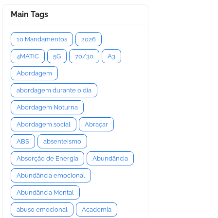
Main Tags
10 Mandamentos
2026
4MATIC
5G
70/30
A3
Abordagem
abordagem durante o dia
Abordagem Noturna
Abordagem social
Abraçar
ABS
absenteísmo
Absorção de Energia
Abundância
Abundância emocional
Abundância Mental
abuso emocional
Academia