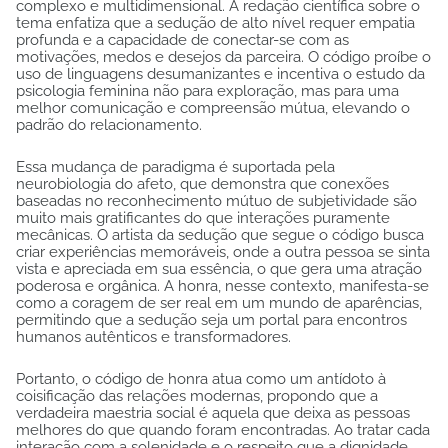
complexo e multidimensional. A redação científica sobre o
tema enfatiza que a sedução de alto nível requer empatia
profunda e a capacidade de conectar-se com as
motivações, medos e desejos da parceira. O código proíbe o
uso de linguagens desumanizantes e incentiva o estudo da
psicologia feminina não para exploração, mas para uma
melhor comunicação e compreensão mútua, elevando o
padrão do relacionamento.
Essa mudança de paradigma é suportada pela
neurobiologia do afeto, que demonstra que conexões
baseadas no reconhecimento mútuo de subjetividade são
muito mais gratificantes do que interações puramente
mecânicas. O artista da sedução que segue o código busca
criar experiências memoráveis, onde a outra pessoa se sinta
vista e apreciada em sua essência, o que gera uma atração
poderosa e orgânica. A honra, nesse contexto, manifesta-se
como a coragem de ser real em um mundo de aparências,
permitindo que a sedução seja um portal para encontros
humanos autênticos e transformadores.
Portanto, o código de honra atua como um antídoto à
coisificação das relações modernas, propondo que a
verdadeira maestria social é aquela que deixa as pessoas
melhores do que quando foram encontradas. Ao tratar cada
interação com a solenidade e o respeito que a dignidade