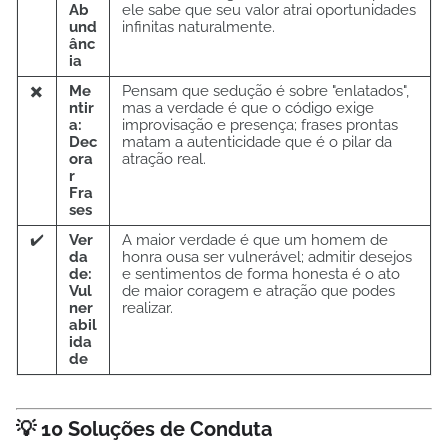
Ab
ele sabe que seu valor atrai oportunidades
und
infinitas naturalmente.
ânc
ia
✖️
Me
Pensam que sedução é sobre "enlatados",
ntir
mas a verdade é que o código exige
a:
improvisação e presença; frases prontas
Dec
matam a autenticidade que é o pilar da
ora
atração real.
r
Fra
ses
✔️
Ver
A maior verdade é que um homem de
da
honra ousa ser vulnerável; admitir desejos
de:
e sentimentos de forma honesta é o ato
Vul
de maior coragem e atração que podes
ner
realizar.
abil
ida
de
💡 10 Soluções de Conduta