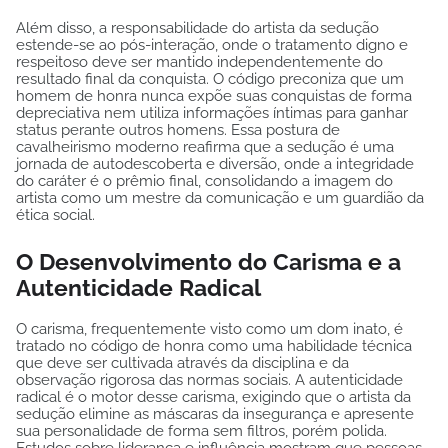
Além disso, a responsabilidade do artista da sedução
estende-se ao pós-interação, onde o tratamento digno e
respeitoso deve ser mantido independentemente do
resultado final da conquista. O código preconiza que um
homem de honra nunca expõe suas conquistas de forma
depreciativa nem utiliza informações íntimas para ganhar
status perante outros homens. Essa postura de
cavalheirismo moderno reafirma que a sedução é uma
jornada de autodescoberta e diversão, onde a integridade
do caráter é o prêmio final, consolidando a imagem do
artista como um mestre da comunicação e um guardião da
ética social.
O Desenvolvimento do Carisma e a
Autenticidade Radical
O carisma, frequentemente visto como um dom inato, é
tratado no código de honra como uma habilidade técnica
que deve ser cultivada através da disciplina e da
observação rigorosa das normas sociais. A autenticidade
radical é o motor desse carisma, exigindo que o artista da
sedução elimine as máscaras da insegurança e apresente
sua personalidade de forma sem filtros, porém polida.
Estudos sobre liderança e influência mostram que pessoas