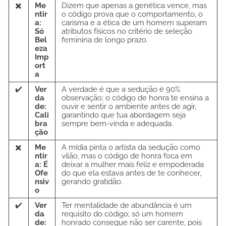
✖️
Me
Dizem que apenas a genética vence, mas
ntir
o código prova que o comportamento, o
a:
carisma e a ética de um homem superam
Só
atributos físicos no critério de seleção
Bel
feminina de longo prazo.
eza
Imp
ort
a
✔️
Ver
A verdade é que a sedução é 90%
da
observação; o código de honra te ensina a
de:
ouvir e sentir o ambiente antes de agir,
Cali
garantindo que tua abordagem seja
bra
sempre bem-vinda e adequada.
ção
✖️
Me
A mídia pinta o artista da sedução como
ntir
vilão, mas o código de honra foca em
a: É
deixar a mulher mais feliz e empoderada
Ofe
do que ela estava antes de te conhecer,
nsiv
gerando gratidão.
o
✔️
Ver
Ter mentalidade de abundância é um
da
requisito do código; só um homem
de:
honrado consegue não ser carente, pois