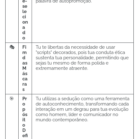
é-
palavra de autopromoção.
se
le
ci
on
a
d
o
🎭
Fi
Tu te libertas da necessidade de usar
m
"scripts" decorados, pois tua conduta ética
d
sustenta tua personalidade, permitindo que
as
sejas tu mesmo de forma polida e
M
extremamente atraente.
ás
ca
ra
s
🎯
Pr
Tu utilizas a sedução como uma ferramenta
o
de autoconhecimento, transformando cada
p
interação em um degrau para tua evolução
ós
como homem, líder e comunicador no
it
mundo contemporâneo.
o
D
efi