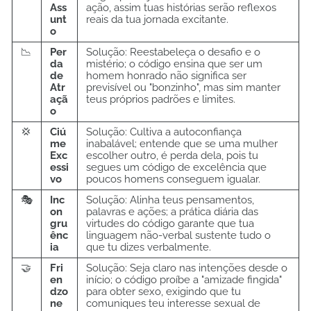
Ass
ação, assim tuas histórias serão reflexos
unt
reais da tua jornada excitante.
o
📉
Per
Solução: Reestabeleça o desafio e o
da
mistério; o código ensina que ser um
de
homem honrado não significa ser
Atr
previsível ou "bonzinho", mas sim manter
açã
teus próprios padrões e limites.
o
💢
Ciú
Solução: Cultiva a autoconfiança
me
inabalável; entende que se uma mulher
Exc
escolher outro, é perda dela, pois tu
essi
segues um código de excelência que
vo
poucos homens conseguem igualar.
🎭
Inc
Solução: Alinha teus pensamentos,
on
palavras e ações; a prática diária das
gru
virtudes do código garante que tua
ênc
linguagem não-verbal sustente tudo o
ia
que tu dizes verbalmente.
🤝
Fri
Solução: Seja claro nas intenções desde o
en
início; o código proíbe a "amizade fingida"
dzo
para obter sexo, exigindo que tu
ne
comuniques teu interesse sexual de