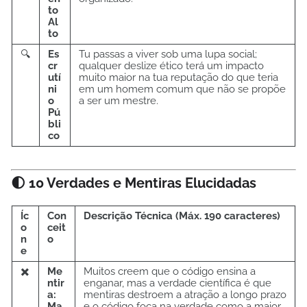
to
Al
to
🔍
Es
Tu passas a viver sob uma lupa social;
cr
qualquer deslize ético terá um impacto
utí
muito maior na tua reputação do que teria
ni
em um homem comum que não se propõe
o
a ser um mestre.
Pú
bli
co
🌓 10 Verdades e Mentiras Elucidadas
Íc
Con
Descrição Técnica (Máx. 190 caracteres)
o
ceit
n
o
e
✖️
Me
Muitos creem que o código ensina a
ntir
enganar, mas a verdade científica é que
a:
mentiras destroem a atração a longo prazo
Ma
e o código foca na verdade como a maior