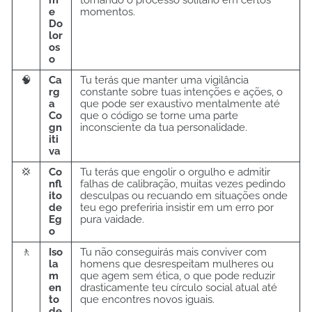
e
momentos.
Do
lor
os
o
🧠
Ca
Tu terás que manter uma vigilância
rg
constante sobre tuas intenções e ações, o
a
que pode ser exaustivo mentalmente até
Co
que o código se torne uma parte
gn
inconsciente da tua personalidade.
iti
va
💢
Co
Tu terás que engolir o orgulho e admitir
nfl
falhas de calibração, muitas vezes pedindo
ito
desculpas ou recuando em situações onde
de
teu ego preferiria insistir em um erro por
Eg
pura vaidade.
o
🚶
Iso
Tu não conseguirás mais conviver com
la
homens que desrespeitam mulheres ou
m
que agem sem ética, o que pode reduzir
en
drasticamente teu círculo social atual até
to
que encontres novos iguais.
de