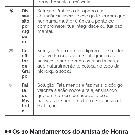
forma honesta e máscula.
🧠
Ob
Solução: Pratica a desapego e a
ses
abundância social; o código te lembra que
são
nenhuma mulher é única a ponto de
por
comprometer tua integridade ou tua paz
Alg
mental.
ué
m
⚖️
Co
Solução: Atua como o diplomata e o líder;
nfli
resolve tensões sociais integrando as
tos
pessoas e protegendo os mais fracos, o
de
que naturalmente te coloca no topo da
Gru
hierarquia social.
po
✨
Fal
Solução: Fala menos e faz mais; o código
ta
valoriza a ação sobre a fala, ensinando
de
que um homem de poucas e boas
Mis
palavras desperta muito mais curiosidade
téri
e atração.
o
📜 Os 10 Mandamentos do Artista de Honra