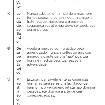
Va
lor
⚔️
Le
Nunca sabotes um irmão de armas nem
al
tentes seduzir a parceira de um amigo; a
da
fraternidade masculina é a base da
de
segurança social e não deve ser quebrada
ao
por impulsos.
Ba
nd
o
🛑
De
Aceita a rejeição com gratidão pelo
sa
aprendizado; nunca insultes ou ajas com
pe
amargura diante de um "não", pois tua
go
honra é medida pela tua reação à
Es
adversidade.
toi
co
🚀
M
Estuda incansavelmente as dinâmicas
ae
humanas para seres um facilitador de
str
harmonia; o verdadeiro artista não domina
ia
pessoas, ele domina a arte de criar
So
conexões épicas.
ci
al