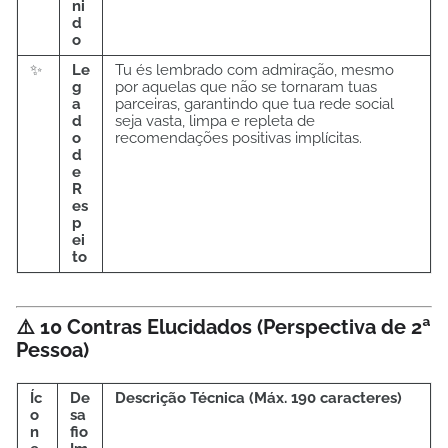
ni
d
o
✨
Le
Tu és lembrado com admiração, mesmo
g
por aquelas que não se tornaram tuas
a
parceiras, garantindo que tua rede social
d
seja vasta, limpa e repleta de
o
recomendações positivas implícitas.
d
e
R
es
p
ei
to
⚠️ 10 Contras Elucidados (Perspectiva de 2ª
Pessoa)
Íc
De
Descrição Técnica (Máx. 190 caracteres)
o
sa
n
fio