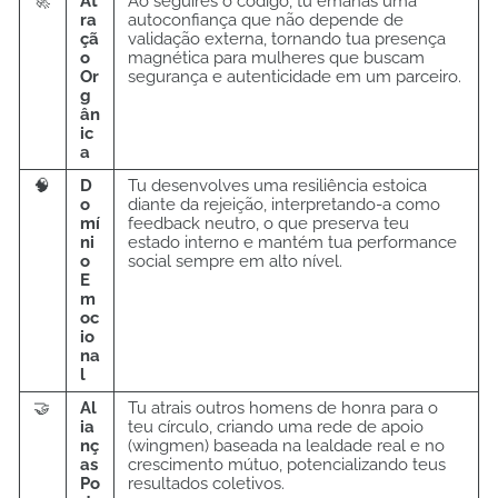
🚀
At
Ao seguires o código, tu emanas uma
ra
autoconfiança que não depende de
çã
validação externa, tornando tua presença
o
magnética para mulheres que buscam
Or
segurança e autenticidade em um parceiro.
g
ân
ic
a
🧠
D
Tu desenvolves uma resiliência estoica
o
diante da rejeição, interpretando-a como
mí
feedback neutro, o que preserva teu
ni
estado interno e mantém tua performance
o
social sempre em alto nível.
E
m
oc
io
na
l
🤝
Al
Tu atrais outros homens de honra para o
ia
teu círculo, criando uma rede de apoio
nç
(wingmen) baseada na lealdade real e no
as
crescimento mútuo, potencializando teus
Po
resultados coletivos.