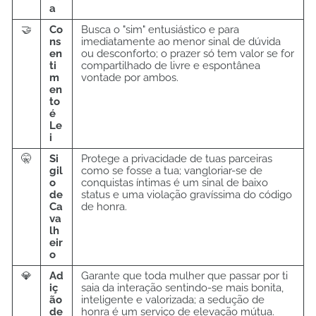
a
🤝
Co
Busca o "sim" entusiástico e para
ns
imediatamente ao menor sinal de dúvida
en
ou desconforto; o prazer só tem valor se for
ti
compartilhado de livre e espontânea
m
vontade por ambos.
en
to
é
Le
i
🤫
Si
Protege a privacidade de tuas parceiras
gil
como se fosse a tua; vangloriar-se de
o
conquistas íntimas é um sinal de baixo
de
status e uma violação gravíssima do código
Ca
de honra.
va
lh
eir
o
💎
Ad
Garante que toda mulher que passar por ti
iç
saia da interação sentindo-se mais bonita,
ão
inteligente e valorizada; a sedução de
de
honra é um serviço de elevação mútua.