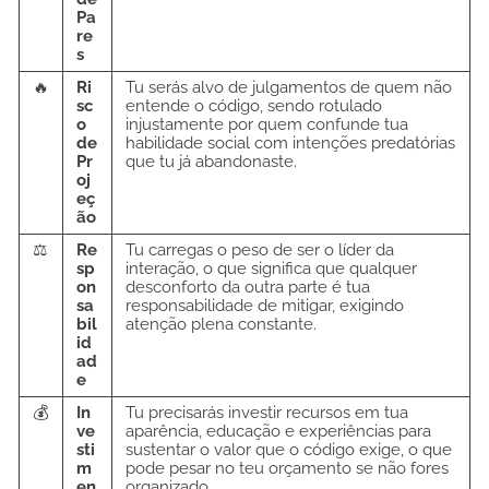
Pa
re
s
🔥
Ri
Tu serás alvo de julgamentos de quem não
sc
entende o código, sendo rotulado
o
injustamente por quem confunde tua
de
habilidade social com intenções predatórias
Pr
que tu já abandonaste.
oj
eç
ão
⚖️
Re
Tu carregas o peso de ser o líder da
sp
interação, o que significa que qualquer
on
desconforto da outra parte é tua
sa
responsabilidade de mitigar, exigindo
bil
atenção plena constante.
id
ad
e
💰
In
Tu precisarás investir recursos em tua
ve
aparência, educação e experiências para
sti
sustentar o valor que o código exige, o que
m
pode pesar no teu orçamento se não fores
en
organizado.