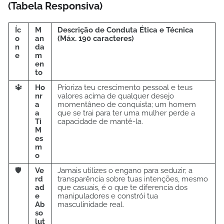
(Tabela Responsiva)
Íc
M
Descrição de Conduta Ética e Técnica
o
an
(Máx. 190 caracteres)
n
da
e
m
en
to
🔱
Ho
Prioriza teu crescimento pessoal e teus
nr
valores acima de qualquer desejo
a
momentâneo de conquista; um homem
a
que se trai para ter uma mulher perde a
Ti
capacidade de mantê-la.
M
es
m
o
🛡️
Ve
Jamais utilizes o engano para seduzir; a
rd
transparência sobre tuas intenções, mesmo
ad
que casuais, é o que te diferencia dos
e
manipuladores e constrói tua
Ab
masculinidade real.
so
lut