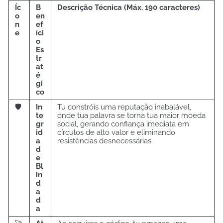
Íc
B
Descrição Técnica (Máx. 190 caracteres)
o
en
n
ef
e
íci
o
Es
tr
at
é
gi
co
🛡️
In
Tu constróis uma reputação inabalável,
te
onde tua palavra se torna tua maior moeda
gr
social, gerando confiança imediata em
id
círculos de alto valor e eliminando
a
resistências desnecessárias.
d
e
Bl
in
d
a
d
a