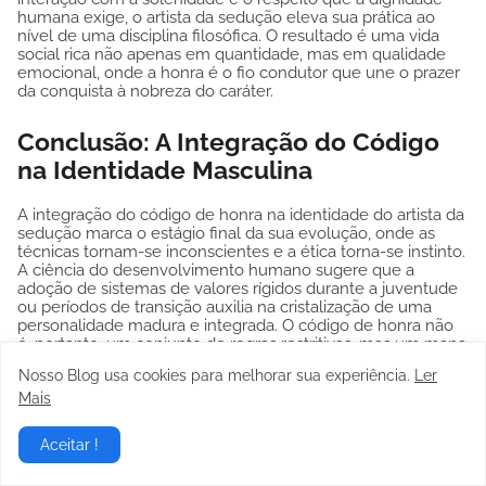
humana exige, o artista da sedução eleva sua prática ao
nível de uma disciplina filosófica. O resultado é uma vida
social rica não apenas em quantidade, mas em qualidade
emocional, onde a honra é o fio condutor que une o prazer
da conquista à nobreza do caráter.
Conclusão: A Integração do Código
na Identidade Masculina
A integração do código de honra na identidade do artista da
sedução marca o estágio final da sua evolução, onde as
técnicas tornam-se inconscientes e a ética torna-se instinto.
A ciência do desenvolvimento humano sugere que a
adoção de sistemas de valores rígidos durante a juventude
ou períodos de transição auxilia na cristalização de uma
personalidade madura e integrada. O código de honra não
é, portanto, um conjunto de regras restritivas, mas um mapa
para a liberdade, permitindo que o homem navegue pelas
Nosso Blog usa cookies para melhorar sua experiência.
Ler
complexidades do desejo moderno com uma bússola
Mais
moral inabalável.
Ao longo desta análise, observamos que a honra na
Aceitar !
sedução é um conceito dinâmico que responde tanto às
necessidades biológicas quanto às demandas éticas da