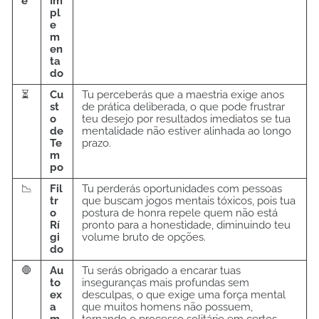
e
Im
pl
e
m
en
ta
do
⏳
Cu
Tu perceberás que a maestria exige anos
st
de prática deliberada, o que pode frustrar
o
teu desejo por resultados imediatos se tua
de
mentalidade não estiver alinhada ao longo
Te
prazo.
m
po
📉
Fil
Tu perderás oportunidades com pessoas
tr
que buscam jogos mentais tóxicos, pois tua
o
postura de honra repele quem não está
Rí
pronto para a honestidade, diminuindo teu
gi
volume bruto de opções.
do
🛑
Au
Tu serás obrigado a encarar tuas
to
inseguranças mais profundas sem
ex
desculpas, o que exige uma força mental
a
que muitos homens não possuem,
m
tornando o processo solitário em certos