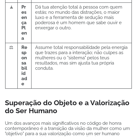
🧘
Pr
Dá tua atenção total à pessoa com quem
es
estás; no mundo das distrações, o maior
en
luxo e a ferramenta de sedução mais
ça
poderosa é um homem que sabe ouvir e
Pl
enxergar o outro.
en
a
⚖️
Re
Assume total responsabilidade pela energia
sp
que trazes para a interação; não culpes as
on
mulheres ou o "sistema" pelos teus
sa
resultados, mas sim ajusta tua própria
bil
conduta.
id
ad
e
Superação do Objeto e a Valorização
do Ser Humano
Um dos avanços mais significativos no código de honra
contemporâneo é a transição da visão da mulher como um
"objetivo" para a sua valorização como um ser humano