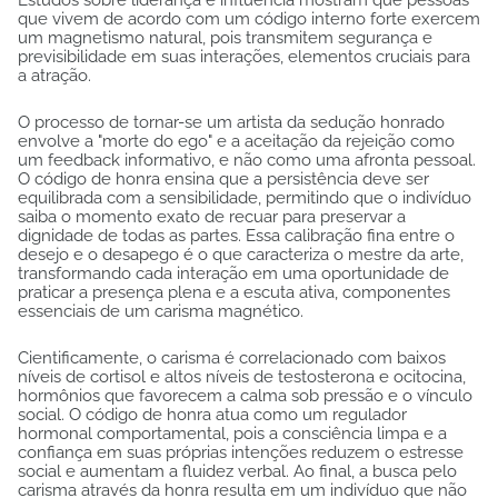
que vivem de acordo com um código interno forte exercem
um magnetismo natural, pois transmitem segurança e
previsibilidade em suas interações, elementos cruciais para
a atração.
O processo de tornar-se um artista da sedução honrado
envolve a "morte do ego" e a aceitação da rejeição como
um feedback informativo, e não como uma afronta pessoal.
O código de honra ensina que a persistência deve ser
equilibrada com a sensibilidade, permitindo que o indivíduo
saiba o momento exato de recuar para preservar a
dignidade de todas as partes. Essa calibração fina entre o
desejo e o desapego é o que caracteriza o mestre da arte,
transformando cada interação em uma oportunidade de
praticar a presença plena e a escuta ativa, componentes
essenciais de um carisma magnético.
Cientificamente, o carisma é correlacionado com baixos
níveis de cortisol e altos níveis de testosterona e ocitocina,
hormônios que favorecem a calma sob pressão e o vínculo
social. O código de honra atua como um regulador
hormonal comportamental, pois a consciência limpa e a
confiança em suas próprias intenções reduzem o estresse
social e aumentam a fluidez verbal. Ao final, a busca pelo
carisma através da honra resulta em um indivíduo que não