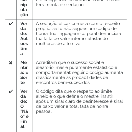
nip
ferramenta de sedução.
ula
ção
✔️
Ver
A sedução eficaz começa com o respeito
da
próprio; se tu não segues um código de
de:
honra, tua linguagem corporal denunciará
Aut
tua falta de valor interno, afastando
oes
mulheres de alto nível.
tim
a
✖️
Me
Acreditam que o sucesso social é
ntir
aleatório, mas é puramente estatístico e
a: É
comportamental; seguir o código aumenta
Sor
drasticamente as probabilidades de
te
encontros bem-sucedidos.
✔️
Ver
O código dita que o respeito ao limite
da
alheio é o que define o mestre; insistir
de:
após um sinal claro de desinteresse é sinal
O
de baixo valor e total falta de honra
"Nã
pessoal.
o" é
Fin
al