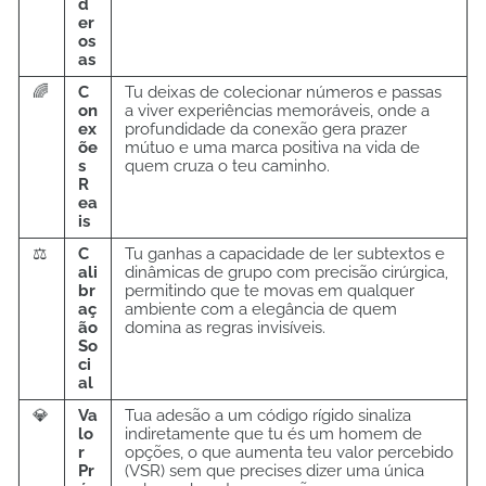
d
er
os
as
🌈
C
Tu deixas de colecionar números e passas
on
a viver experiências memoráveis, onde a
ex
profundidade da conexão gera prazer
õe
mútuo e uma marca positiva na vida de
s
quem cruza o teu caminho.
R
ea
is
⚖️
C
Tu ganhas a capacidade de ler subtextos e
ali
dinâmicas de grupo com precisão cirúrgica,
br
permitindo que te movas em qualquer
aç
ambiente com a elegância de quem
ão
domina as regras invisíveis.
So
ci
al
💎
Va
Tua adesão a um código rígido sinaliza
lo
indiretamente que tu és um homem de
r
opções, o que aumenta teu valor percebido
Pr
(VSR) sem que precises dizer uma única