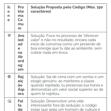
Íc
Pro
Solução Proposta pelo Código (Máx. 190
o
ble
caracteres)
n
ma
e
Co
mu
m
💬
Ans
Solução: Foca no processo de "oferecer
ied
valor" e não no resultado; encara cada
ad
início de conversa como um presente de
e
boa energia que tu dás ao ambiente, sem
na
cobrar nada em troca.
Ab
ord
ag
em
🛑
Rej
Solução: Sai de cena com um sorriso e um
eiç
elogio genuíno; ao manteres a classe
ão
quando rejeitado, tu preservas tua honra e
Ásp
demonstras um valor social superior ao de
era
quem te rejeitou.
🤐
Fal
Solução: Desenvolve uma vida
ta
interessante fora da sedução; o código
de
exige que sejas um homem de cultura e