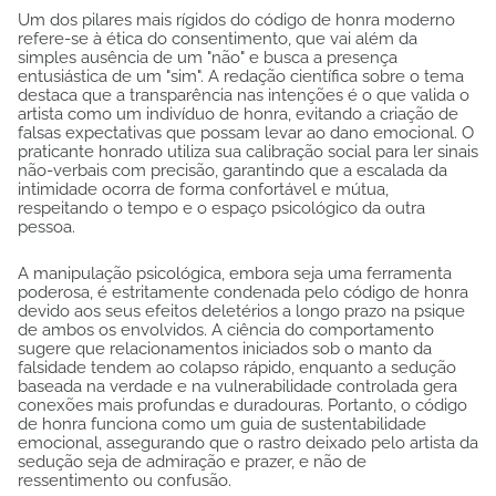
Um dos pilares mais rígidos do código de honra moderno
refere-se à ética do consentimento, que vai além da
simples ausência de um "não" e busca a presença
entusiástica de um "sim". A redação científica sobre o tema
destaca que a transparência nas intenções é o que valida o
artista como um indivíduo de honra, evitando a criação de
falsas expectativas que possam levar ao dano emocional. O
praticante honrado utiliza sua calibração social para ler sinais
não-verbais com precisão, garantindo que a escalada da
intimidade ocorra de forma confortável e mútua,
respeitando o tempo e o espaço psicológico da outra
pessoa.
A manipulação psicológica, embora seja uma ferramenta
poderosa, é estritamente condenada pelo código de honra
devido aos seus efeitos deletérios a longo prazo na psique
de ambos os envolvidos. A ciência do comportamento
sugere que relacionamentos iniciados sob o manto da
falsidade tendem ao colapso rápido, enquanto a sedução
baseada na verdade e na vulnerabilidade controlada gera
conexões mais profundas e duradouras. Portanto, o código
de honra funciona como um guia de sustentabilidade
emocional, assegurando que o rastro deixado pelo artista da
sedução seja de admiração e prazer, e não de
ressentimento ou confusão.