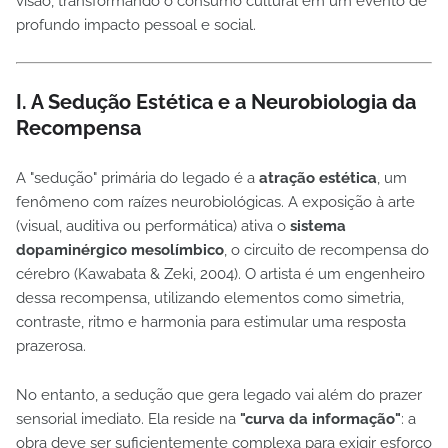
visão, transformando o consumo cultural em um evento de
profundo impacto pessoal e social.
I. A Sedução Estética e a Neurobiologia da
Recompensa
A "sedução" primária do legado é a
atração estética
, um
fenômeno com raízes neurobiológicas. A exposição à arte
(visual, auditiva ou performática) ativa o
sistema
dopaminérgico mesolímbico
, o circuito de recompensa do
cérebro (Kawabata & Zeki, 2004). O artista é um engenheiro
dessa recompensa, utilizando elementos como simetria,
contraste, ritmo e harmonia para estimular uma resposta
prazerosa.
No entanto, a sedução que gera legado vai além do prazer
sensorial imediato. Ela reside na
"curva da informação"
: a
obra deve ser suficientemente complexa para exigir esforço