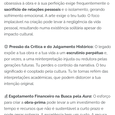
obsessiva à obra e à sua perfeição exige frequentemente o
sacrifício de relações pessoais
e o isolamento, gerando
sofrimento emocional. A arte exige o teu tudo. O foco
implacável na criação pode levar à negligência da vida
pessoal, resultando numa existência solitária apesar do
impacto cultural.
😟
Pressão da Crítica e do Julgamento Histórico:
O legado
expõe a tua obra e a tua vida a um
escrutínio perpétuo
e,
por vezes, a uma reinterpretação injusta ou redutora pelas
gerações futuras. Tu perdes o controlo da narrativa. O teu
significado é cooptado pela cultura. Tu te tornas refém das
interpretações académicas, que podem distorcer a tua
intenção original.
💰
Esgotamento Financeiro na Busca pela
Aura
:
O esforço
para criar a
obra-prima
pode levar a um investimento de
tempo e recursos que não é sustentável a curto prazo e
pode gerar pobreza. A excelência tem um custo. A recusa