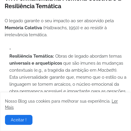
Resiliência Temática
O legado garante o seu impacto ao ser absorvido pela
Memória Coletiva
(Halbwachs, 1950) e ao resistir à
irrelevância temática.
Resiliência Temática:
Obras de legado abordam temas
universais e arquetípicos
que são imunes às mudanças
contextuais (e.g., a tragédia da ambição em
Macbeth
).
Esta universalidade garante que, mesmo que o estilo ou a
linguagem se tornem arcaicos, o núcleo emocional da
obra permaneça acessível e impactante para as gerações
futuras.
Nosso Blog usa cookies para melhorar sua experiência.
Ler
Mais
Institucionalização Cultural:
O legado é cimentado pela
Aceitar !
institucionalização
. Museus, currículos escolares e crítica