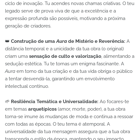
ciclo de inovação. Tu acendes novas chamas criativas. O teu
legado serve de prova viva de que a excelência e a
expressão profunda são possíveis, motivando a próxima
geração de criadores.
👑
Construção de uma
Aura
de Mistério e Reverência:
A
distância temporal e a unicidade da tua obra (o original)
criam uma
sensação de culto e valorização
, alimentando a
sedução estética. Tu te tornas um enigma fascinante. A
Aura
em torno da tua criação e da tua vida obriga o público
a tentar desvendá-la, garantindo um envolvimento
intelectual contínuo.
🌱
Resiliência Temática e Universalidade:
Ao focares-te
em temas
arquetípicos
(amor, morte, poder), a tua obra
torna-se imune às mudanças de moda e continua a ressoar
com todas as épocas. O teu tema é atemporal. A
universalidade da tua mensagem assegura que a tua obra
transcenda o estilo da época, mantendo o seu impacto