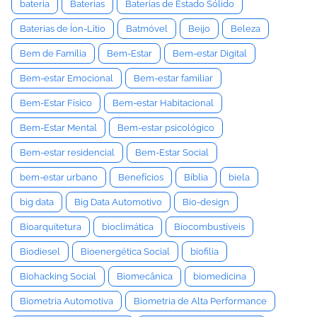
bateria
Baterias
Baterias de Estado Sólido
Baterias de Íon-Lítio
Batmóvel
Beijo
Beleza
Bem de Família
Bem-Estar
Bem-estar Digital
Bem-estar Emocional
Bem-estar familiar
Bem-Estar Físico
Bem-estar Habitacional
Bem-Estar Mental
Bem-estar psicológico
Bem-estar residencial
Bem-Estar Social
bem-estar urbano
Benefícios
Bíblia
biela
big data
Big Data Automotivo
Bio-design
Bioarquitetura
bioclimática
Biocombustíveis
Biodiesel
Bioenergética Social
biofilia
Biohacking Social
Biomecânica
biomedicina
Biometria Automotiva
Biometria de Alta Performance