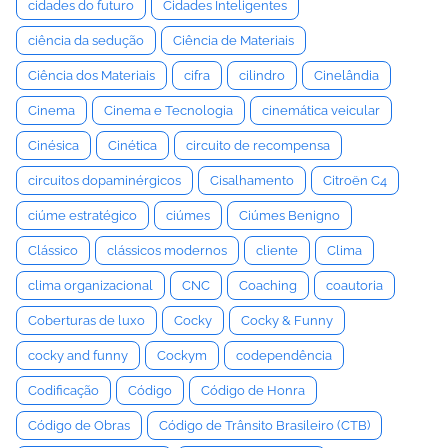
cidades do futuro
Cidades Inteligentes
ciência da sedução
Ciência de Materiais
Ciência dos Materiais
cifra
cilindro
Cinelândia
Cinema
Cinema e Tecnologia
cinemática veicular
Cinésica
Cinética
circuito de recompensa
circuitos dopaminérgicos
Cisalhamento
Citroën C4
ciúme estratégico
ciúmes
Ciúmes Benigno
Clássico
clássicos modernos
cliente
Clima
clima organizacional
CNC
Coaching
coautoria
Coberturas de luxo
Cocky
Cocky & Funny
cocky and funny
Cockym
codependência
Codificação
Código
Código de Honra
Código de Obras
Código de Trânsito Brasileiro (CTB)