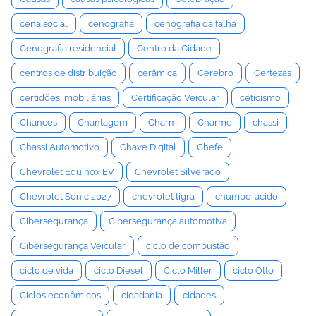
cena social
cenografia
cenografia da falha
Cenografia residencial
Centro da Cidade
centros de distribuição
cerâmica
Cérebro
Certezas
certidões imobiliárias
Certificação Veicular
ceticismo
Chances
Chantagem
Charm
Charme
chassi
Chassi Automotivo
Chave Digital
Chefe
Chevrolet Equinox EV
Chevrolet Silverado
Chevrolet Sonic 2027
chevrolet tigra
chumbo-ácido
Cibersegurança
Cibersegurança automotiva
Cibersegurança Veicular
ciclo de combustão
ciclo de vida
ciclo Diesel
Ciclo Miller
ciclo Otto
Ciclos econômicos
cidadania
cidades