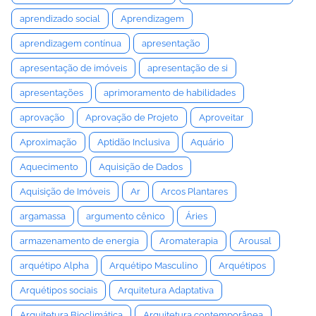
aprendizado social
Aprendizagem
aprendizagem contínua
apresentação
apresentação de imóveis
apresentação de si
apresentações
aprimoramento de habilidades
aprovação
Aprovação de Projeto
Aproveitar
Aproximação
Aptidão Inclusiva
Aquário
Aquecimento
Aquisição de Dados
Aquisição de Imóveis
Ar
Arcos Plantares
argamassa
argumento cênico
Áries
armazenamento de energia
Aromaterapia
Arousal
arquétipo Alpha
Arquétipo Masculino
Arquétipos
Arquétipos sociais
Arquitetura Adaptativa
Arquitetura Bioclimática
Arquitetura contemporânea