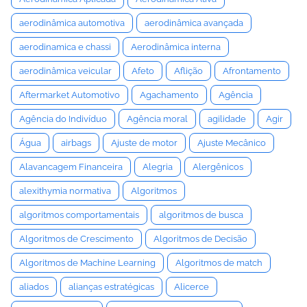
aerodinâmica automotiva
aerodinâmica avançada
aerodinamica e chassi
Aerodinâmica interna
aerodinâmica veicular
Afeto
Aflição
Afrontamento
Aftermarket Automotivo
Agachamento
Agência
Agência do Indivíduo
Agência moral
agilidade
Agir
Água
airbags
Ajuste de motor
Ajuste Mecânico
Alavancagem Financeira
Alegria
Alergênicos
alexithymia normativa
Algoritmos
algoritmos comportamentais
algoritmos de busca
Algoritmos de Crescimento
Algoritmos de Decisão
Algoritmos de Machine Learning
Algoritmos de match
aliados
alianças estratégicas
Alicerce