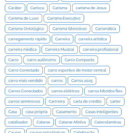
Caráter
Carioca
Carisma
carisma de Jesus
Carisma de Luxo
Carisma Executivo
Carisma Ontológico
Carisma Silencioso
Carismática
carregamento rápido
Carreira
carreira artística
carreira médica
Carreira Musical
carreira profissional
Carro
carro autônomo
Carro Compacto
Carro Conectado
carro esportivo de motor central
carro mais vendido
carros
Carros 2025
Carros Conectados
carros elétricos
carros híbridos flex
carros seminovos
Carrreira
carta de crédito
cárter
Casa
casa própria
Casamento
Casas Inteligentes
catalisador
Catarse
Catarse Afetiva
Catecolaminas
Causas
causas psicológicas
Celebração