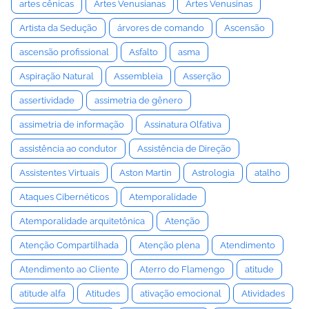
artes cênicas
Artes Venusianas
Artes Venusinas
Artista da Sedução
árvores de comando
Ascensão
ascensão profissional
Asfalto
asma
Aspiração Natural
Assembleia
Asserção
assertividade
assimetria de gênero
assimetria de informação
Assinatura Olfativa
assistência ao condutor
Assistência de Direção
Assistentes Virtuais
Aston Martin
Astrologia
atalho
Ataques Cibernéticos
Atemporalidade
Atemporalidade arquitetônica
Atenção
Atenção Compartilhada
Atenção plena
Atendimento
Atendimento ao Cliente
Aterro do Flamengo
atitude
atitude alfa
Atitudes
ativação emocional
Atividades