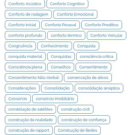
Conforto Acústico
Conforto Cognitivo
Conforto de rodagem
Conforto Emocional
Conforto Inicial
Conforto Pessoal
Conforto Preditivo
conforto profundo
conforto térmico
Conforto Veicular
Congruência
Conhecimento
Conquista
conquista material
Conquistas
consciência crítica
Consciência plena
Conselhos
Consentimento
Consentimento Não-Verbal
conservação de ativos
Considerações
Consolidação
consolidação sináptica
Consórcio
consórcio imobiliário
constelação de satélites
construção civil
construção da realidade
construção de confiança
construção de rapport
Construção de Redes