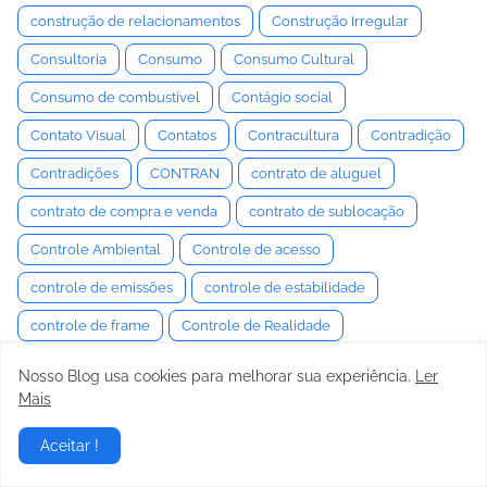
construção de relacionamentos
Construção Irregular
Consultoria
Consumo
Consumo Cultural
Consumo de combustível
Contágio social
Contato Visual
Contatos
Contracultura
Contradição
Contradições
CONTRAN
contrato de aluguel
contrato de compra e venda
contrato de sublocação
Controle Ambiental
Controle de acesso
controle de emissões
controle de estabilidade
controle de frame
Controle de Realidade
Controle de tração
controle emocional
Nosso Blog usa cookies para melhorar sua experiência.
Ler
Mais
Controle Estocástico
Controle Interno
Controle Motor
Controle Neuromuscular
Controle Semiativo
Aceitar !
controle social
Convenção
Convencimento