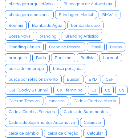
blindagem arquitetônica
Blindagem de Autoestima
blindagem emocional
Blindagem Mental
BMW i4
Boemia
Bomba de Água
bomba de óleo
Bossa Nova
branding
Branding Artístico
Branding Cênico
Branding Pessoal
Brasil
Brigas
bronquite
Buda
Budismo
Budista
burnout
busca de emprego
busca por ajuda
busca por relacionamento
Buscar
BYD
C&F
C&F (Cocky & Funny)
C&F feminino
C1
C2
C3
Caça ao Tesouro
cadastro
Cadeia Cinética Aberta
Cadeia Cinética Fechada
Cadeia de Suprimentos
Cadeia de Suprimentos Automotiva
Cafajeste
caixa de câmbio
caixa de direção
Calcular