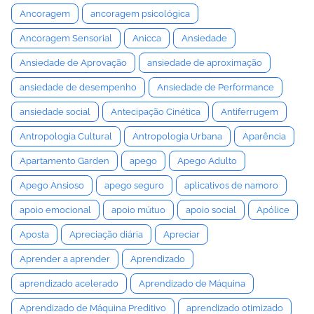
Ancoragem
ancoragem psicológica
Ancoragem Sensorial
Anicca
Ansiedade
Ansiedade de Aprovação
ansiedade de aproximação
ansiedade de desempenho
Ansiedade de Performance
ansiedade social
Antecipação Cinética
Antiferrugem
Antropologia Cultural
Antropologia Urbana
Aparência
Apartamento Garden
apego
Apego Adulto
Apego Ansioso
apego seguro
aplicativos de namoro
apoio emocional
apoio mútuo
apoio social
Apólice
Aposta
Apreciação diária
Apreciar
Aprender a aprender
Aprendizado
aprendizado acelerado
Aprendizado de Máquina
Aprendizado de Máquina Preditivo
aprendizado otimizado