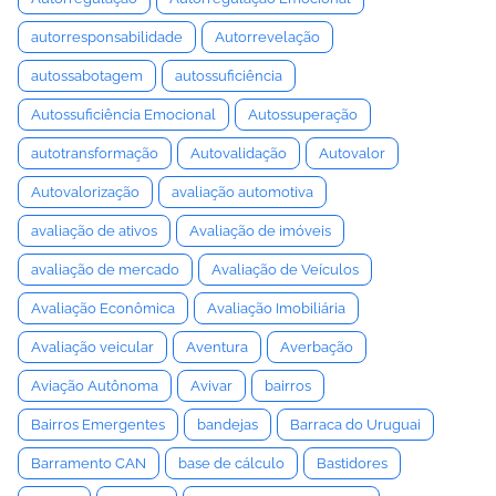
autorresponsabilidade
Autorrevelação
autossabotagem
autossuficiência
Autossuficiência Emocional
Autossuperação
autotransformação
Autovalidação
Autovalor
Autovalorização
avaliação automotiva
avaliação de ativos
Avaliação de imóveis
avaliação de mercado
Avaliação de Veículos
Avaliação Econômica
Avaliação Imobiliária
Avaliação veicular
Aventura
Averbação
Aviação Autônoma
Avivar
bairros
Bairros Emergentes
bandejas
Barraca do Uruguai
Barramento CAN
base de cálculo
Bastidores