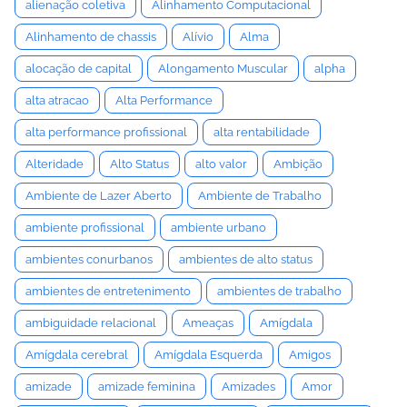
alienação coletiva
Alinhamento Computacional
Alinhamento de chassis
Alívio
Alma
alocação de capital
Alongamento Muscular
alpha
alta atracao
Alta Performance
alta performance profissional
alta rentabilidade
Alteridade
Alto Status
alto valor
Ambição
Ambiente de Lazer Aberto
Ambiente de Trabalho
ambiente profissional
ambiente urbano
ambientes conurbanos
ambientes de alto status
ambientes de entretenimento
ambientes de trabalho
ambiguidade relacional
Ameaças
Amígdala
Amígdala cerebral
Amígdala Esquerda
Amigos
amizade
amizade feminina
Amizades
Amor