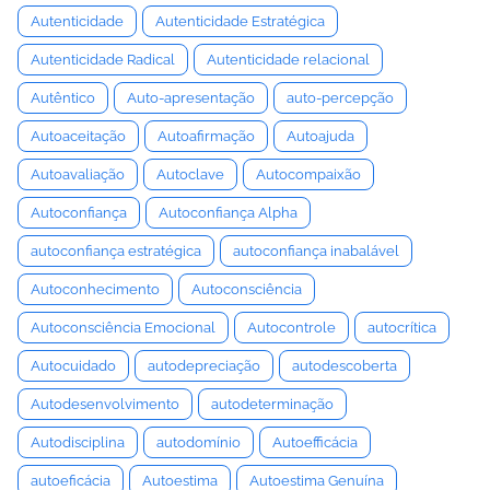
Autenticidade
Autenticidade Estratégica
Autenticidade Radical
Autenticidade relacional
Autêntico
Auto-apresentação
auto-percepção
Autoaceitação
Autoafirmação
Autoajuda
Autoavaliação
Autoclave
Autocompaixão
Autoconfiança
Autoconfiança Alpha
autoconfiança estratégica
autoconfiança inabalável
Autoconhecimento
Autoconsciência
Autoconsciência Emocional
Autocontrole
autocrítica
Autocuidado
autodepreciação
autodescoberta
Autodesenvolvimento
autodeterminação
Autodisciplina
autodomínio
Autoefficácia
autoeficácia
Autoestima
Autoestima Genuína