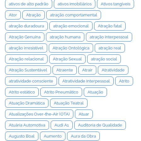
ativos de alto padrão
ativos imobiliários
Ativos tangíveis
Ator
Atração
atração comportamental
atração duradoura
atração emocional
Atração fatal
Atração Genuína
atração humana
atração interpessoal
atração irresistível
Atração Ontológica
atração real
Atração relacional
Atração Sexual
atração social
Atração Sustentável
Atraente
Atrair
Atratividade
atratividade consciente
Atratividade Interpessoal
Atrito
Atrito estático
Atrito Pneumático
Atuação
Atuação Dramática
Atuação Teatral
Atualizações Over-the-Air (OTA)
Atuar
Atuária Automotiva
Audi A1
Auditoria de Qualidade
Augusto Boal
Aumento
Aura da Obra