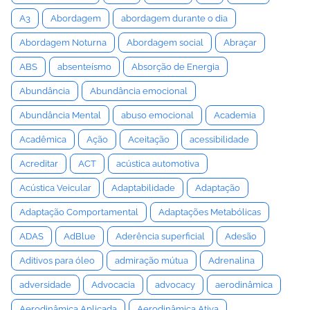
A3
Abordagem
abordagem durante o dia
Abordagem Noturna
Abordagem social
Abraçar
ABS
absenteísmo
Absorção de Energia
Abundância
Abundância emocional
Abundância Mental
abuso emocional
Academia
Acadêmica
Ação
Aceitação
acessibilidade
Acreditar
ACT
acústica automotiva
Acústica Veicular
Adaptabilidade
Adaptação
Adaptação Comportamental
Adaptações Metabólicas
ADAS
AdBlue
Aderência superficial
Adesão
Aditivos para óleo
admiração mútua
Adrenalina
adversidade
Advocacia
advocacy
aerodinâmica
Aerodinâmica Aplicada
Aerodinâmica Ativa