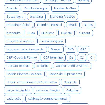
blindagem emocional
Blindagem Mental
BMW i4
Boemia
Bomba de Água
bomba de óleo
Bossa Nova
branding
Branding Artístico
Branding Cênico
Branding Pessoal
Brasil
Brigas
bronquite
Buda
Budismo
Budista
burnout
busca de emprego
busca por ajuda
busca por relacionamento
Buscar
BYD
C&F
C&F (Cocky & Funny)
C&F feminino
C1
C2
C3
Caça ao Tesouro
cadastro
Cadeia Cinética Aberta
Cadeia Cinética Fechada
Cadeia de Suprimentos
Cadeia de Suprimentos Automotiva
Cafajeste
caixa de câmbio
caixa de direção
Calcular
calibração
calibração comportamental