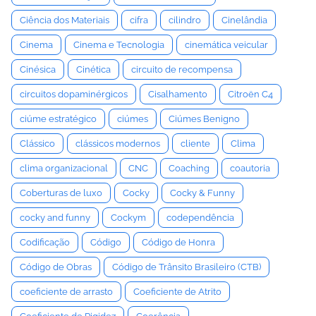
Ciência dos Materiais
cifra
cilindro
Cinelândia
Cinema
Cinema e Tecnologia
cinemática veicular
Cinésica
Cinética
circuito de recompensa
circuitos dopaminérgicos
Cisalhamento
Citroën C4
ciúme estratégico
ciúmes
Ciúmes Benigno
Clássico
clássicos modernos
cliente
Clima
clima organizacional
CNC
Coaching
coautoria
Coberturas de luxo
Cocky
Cocky & Funny
cocky and funny
Cockym
codependência
Codificação
Código
Código de Honra
Código de Obras
Código de Trânsito Brasileiro (CTB)
coeficiente de arrasto
Coeficiente de Atrito