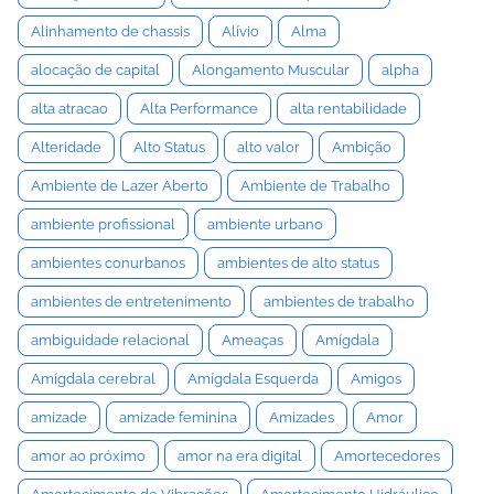
Alinhamento de chassis
Alívio
Alma
alocação de capital
Alongamento Muscular
alpha
alta atracao
Alta Performance
alta rentabilidade
Alteridade
Alto Status
alto valor
Ambição
Ambiente de Lazer Aberto
Ambiente de Trabalho
ambiente profissional
ambiente urbano
ambientes conurbanos
ambientes de alto status
ambientes de entretenimento
ambientes de trabalho
ambiguidade relacional
Ameaças
Amígdala
Amígdala cerebral
Amígdala Esquerda
Amigos
amizade
amizade feminina
Amizades
Amor
amor ao próximo
amor na era digital
Amortecedores