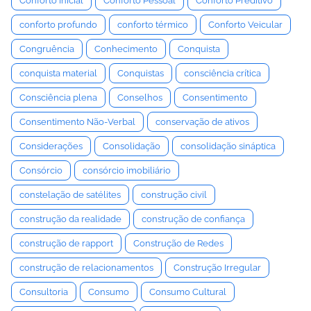
Conforto Inicial
Conforto Pessoal
Conforto Preditivo
conforto profundo
conforto térmico
Conforto Veicular
Congruência
Conhecimento
Conquista
conquista material
Conquistas
consciência crítica
Consciência plena
Conselhos
Consentimento
Consentimento Não-Verbal
conservação de ativos
Considerações
Consolidação
consolidação sináptica
Consórcio
consórcio imobiliário
constelação de satélites
construção civil
construção da realidade
construção de confiança
construção de rapport
Construção de Redes
construção de relacionamentos
Construção Irregular
Consultoria
Consumo
Consumo Cultural