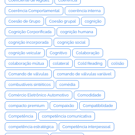
Coeficiente de Rigidez
Coerência
Coerência Comportamental
coerência interna
Coesão de Grupo
Coesão grupal
cognição
Cognição Corporificada
cognição humana
cognição incorporada
cognição social
cognição veicular
Cognitivo
Colaboração
colaboração mútua
colateral
Cold Reading
colisão
Comando de válvulas
comando de válvulas variável
combustíveis sintéticos
comédia
Comércio Eletrônico Automotivo
Comodidade
compacto premium
Compaixão
Compatibilidade
Competência
competência comunicativa
competência estratégica
Competência interpessoal