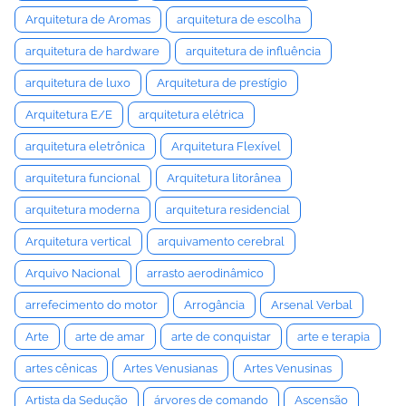
Arquitetura de Aromas
arquitetura de escolha
arquitetura de hardware
arquitetura de influência
arquitetura de luxo
Arquitetura de prestígio
Arquitetura E/E
arquitetura elétrica
arquitetura eletrônica
Arquitetura Flexível
arquitetura funcional
Arquitetura litorânea
arquitetura moderna
arquitetura residencial
Arquitetura vertical
arquivamento cerebral
Arquivo Nacional
arrasto aerodinâmico
arrefecimento do motor
Arrogância
Arsenal Verbal
Arte
arte de amar
arte de conquistar
arte e terapia
artes cênicas
Artes Venusianas
Artes Venusinas
Artista da Sedução
árvores de comando
Ascensão