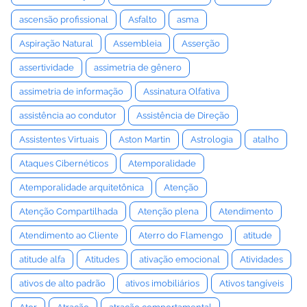
ascensão profissional
Asfalto
asma
Aspiração Natural
Assembleia
Asserção
assertividade
assimetria de gênero
assimetria de informação
Assinatura Olfativa
assistência ao condutor
Assistência de Direção
Assistentes Virtuais
Aston Martin
Astrologia
atalho
Ataques Cibernéticos
Atemporalidade
Atemporalidade arquitetônica
Atenção
Atenção Compartilhada
Atenção plena
Atendimento
Atendimento ao Cliente
Aterro do Flamengo
atitude
atitude alfa
Atitudes
ativação emocional
Atividades
ativos de alto padrão
ativos imobiliários
Ativos tangíveis