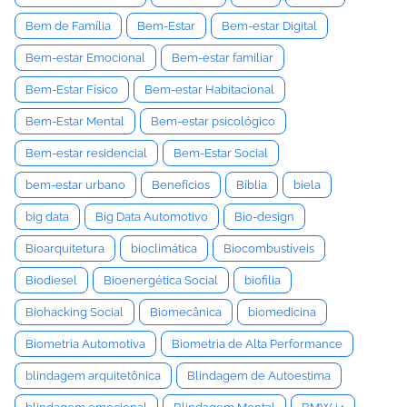
Bem de Família
Bem-Estar
Bem-estar Digital
Bem-estar Emocional
Bem-estar familiar
Bem-Estar Físico
Bem-estar Habitacional
Bem-Estar Mental
Bem-estar psicológico
Bem-estar residencial
Bem-Estar Social
bem-estar urbano
Benefícios
Bíblia
biela
big data
Big Data Automotivo
Bio-design
Bioarquitetura
bioclimática
Biocombustíveis
Biodiesel
Bioenergética Social
biofilia
Biohacking Social
Biomecânica
biomedicina
Biometria Automotiva
Biometria de Alta Performance
blindagem arquitetônica
Blindagem de Autoestima