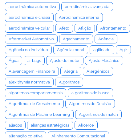
aerodinâmica automotiva
aerodinâmica avançada
aerodinamica e chassi
Aerodinâmica interna
aerodinâmica veicular
Afeto
Aflição
Afrontamento
Aftermarket Automotivo
Agachamento
Agência
Agência do Indivíduo
Agência moral
agilidade
Agir
Água
airbags
Ajuste de motor
Ajuste Mecânico
Alavancagem Financeira
Alegria
Alergênicos
alexithymia normativa
Algoritmos
algoritmos comportamentais
algoritmos de busca
Algoritmos de Crescimento
Algoritmos de Decisão
Algoritmos de Machine Learning
Algoritmos de match
aliados
alianças estratégicas
Alicerce
alienação coletiva
Alinhamento Computacional