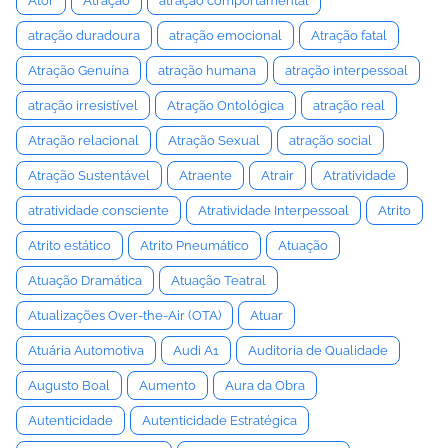
Ator
Atração
atração comportamental
atração duradoura
atração emocional
Atração fatal
Atração Genuína
atração humana
atração interpessoal
atração irresistível
Atração Ontológica
atração real
Atração relacional
Atração Sexual
atração social
Atração Sustentável
Atraente
Atrair
Atratividade
atratividade consciente
Atratividade Interpessoal
Atrito
Atrito estático
Atrito Pneumático
Atuação
Atuação Dramática
Atuação Teatral
Atualizações Over-the-Air (OTA)
Atuar
Atuária Automotiva
Audi A1
Auditoria de Qualidade
Augusto Boal
Aumento
Aura da Obra
Autenticidade
Autenticidade Estratégica