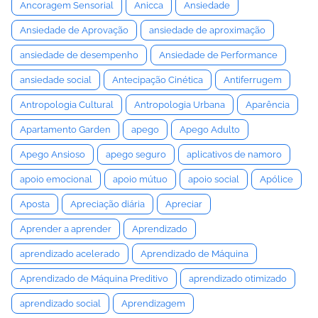
Ancoragem Sensorial
Anicca
Ansiedade
Ansiedade de Aprovação
ansiedade de aproximação
ansiedade de desempenho
Ansiedade de Performance
ansiedade social
Antecipação Cinética
Antiferrugem
Antropologia Cultural
Antropologia Urbana
Aparência
Apartamento Garden
apego
Apego Adulto
Apego Ansioso
apego seguro
aplicativos de namoro
apoio emocional
apoio mútuo
apoio social
Apólice
Aposta
Apreciação diária
Apreciar
Aprender a aprender
Aprendizado
aprendizado acelerado
Aprendizado de Máquina
Aprendizado de Máquina Preditivo
aprendizado otimizado
aprendizado social
Aprendizagem