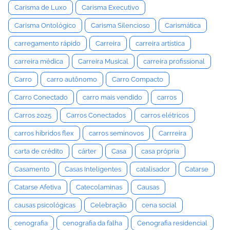
Carisma de Luxo
Carisma Executivo
Carisma Ontológico
Carisma Silencioso
Carismática
carregamento rápido
Carreira
carreira artística
carreira médica
Carreira Musical
carreira profissional
Carro
carro autônomo
Carro Compacto
Carro Conectado
carro mais vendido
carros
Carros 2025
Carros Conectados
carros elétricos
carros híbridos flex
carros seminovos
Carrreira
carta de crédito
cárter
Casa
casa própria
Casamento
Casas Inteligentes
catalisador
Catarse
Catarse Afetiva
Catecolaminas
Causas
causas psicológicas
Celebração
cena social
cenografia
cenografia da falha
Cenografia residencial