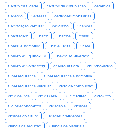
Centro da Cidade
centros de distribuição
cerâmica
Cérebro
Certezas
certidões imobiliárias
Certificação Veicular
ceticismo
Chances
Chantagem
Charm
Charme
chassi
Chassi Automotivo
Chave Digital
Chefe
Chevrolet Equinox EV
Chevrolet Silverado
Chevrolet Sonic 2027
chevrolet tigra
chumbo-ácido
Cibersegurança
Cibersegurança automotiva
Cibersegurança Veicular
ciclo de combustão
ciclo de vida
ciclo Diesel
Ciclo Miller
ciclo Otto
Ciclos econômicos
cidadania
cidades
cidades do futuro
Cidades Inteligentes
ciência da sedução
Ciência de Materiais