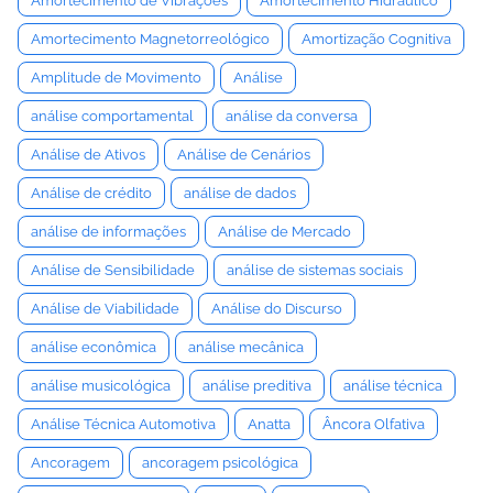
Amortecimento de Vibrações
Amortecimento Hidráulico
Amortecimento Magnetorreológico
Amortização Cognitiva
Amplitude de Movimento
Análise
análise comportamental
análise da conversa
Análise de Ativos
Análise de Cenários
Análise de crédito
análise de dados
análise de informações
Análise de Mercado
Análise de Sensibilidade
análise de sistemas sociais
Análise de Viabilidade
Análise do Discurso
análise econômica
análise mecânica
análise musicológica
análise preditiva
análise técnica
Análise Técnica Automotiva
Anatta
Âncora Olfativa
Ancoragem
ancoragem psicológica