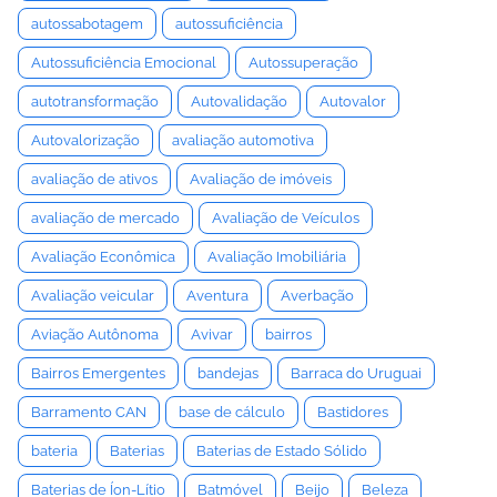
autossabotagem
autossuficiência
Autossuficiência Emocional
Autossuperação
autotransformação
Autovalidação
Autovalor
Autovalorização
avaliação automotiva
avaliação de ativos
Avaliação de imóveis
avaliação de mercado
Avaliação de Veículos
Avaliação Econômica
Avaliação Imobiliária
Avaliação veicular
Aventura
Averbação
Aviação Autônoma
Avivar
bairros
Bairros Emergentes
bandejas
Barraca do Uruguai
Barramento CAN
base de cálculo
Bastidores
bateria
Baterias
Baterias de Estado Sólido
Baterias de Íon-Lítio
Batmóvel
Beijo
Beleza