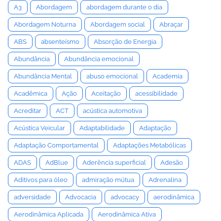
A3
Abordagem
abordagem durante o dia
Abordagem Noturna
Abordagem social
Abraçar
ABS
absenteísmo
Absorção de Energia
Abundância
Abundância emocional
Abundância Mental
abuso emocional
Academia
Acadêmica
Ação
Aceitação
acessibilidade
Acreditar
ACT
acústica automotiva
Acústica Veicular
Adaptabilidade
Adaptação
Adaptação Comportamental
Adaptações Metabólicas
ADAS
AdBlue
Aderência superficial
Adesão
Aditivos para óleo
admiração mútua
Adrenalina
adversidade
Advocacia
advocacy
aerodinâmica
Aerodinâmica Aplicada
Aerodinâmica Ativa