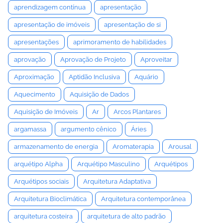
aprendizagem contínua
apresentação
apresentação de imóveis
apresentação de si
apresentações
aprimoramento de habilidades
aprovação
Aprovação de Projeto
Aproveitar
Aproximação
Aptidão Inclusiva
Aquário
Aquecimento
Aquisição de Dados
Aquisição de Imóveis
Ar
Arcos Plantares
argamassa
argumento cênico
Áries
armazenamento de energia
Aromaterapia
Arousal
arquétipo Alpha
Arquétipo Masculino
Arquétipos
Arquétipos sociais
Arquitetura Adaptativa
Arquitetura Bioclimática
Arquitetura contemporânea
arquitetura costeira
arquitetura de alto padrão