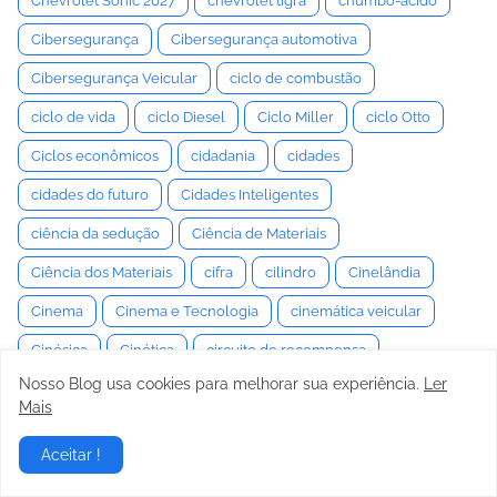
Chevrolet Sonic 2027
chevrolet tigra
chumbo-ácido
Cibersegurança
Cibersegurança automotiva
Cibersegurança Veicular
ciclo de combustão
ciclo de vida
ciclo Diesel
Ciclo Miller
ciclo Otto
Ciclos econômicos
cidadania
cidades
cidades do futuro
Cidades Inteligentes
ciência da sedução
Ciência de Materiais
Ciência dos Materiais
cifra
cilindro
Cinelândia
Cinema
Cinema e Tecnologia
cinemática veicular
Cinésica
Cinética
circuito de recompensa
Nosso Blog usa cookies para melhorar sua experiência.
Ler
circuitos dopaminérgicos
Cisalhamento
Citroën C4
Mais
ciúme estratégico
ciúmes
Ciúmes Benigno
Aceitar !
Clássico
clássicos modernos
cliente
Clima