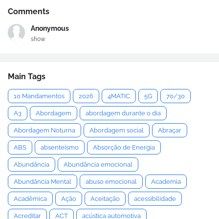
Comments
Anonymous
show
Main Tags
10 Mandamentos
2026
4MATIC
5G
70/30
A3
Abordagem
abordagem durante o dia
Abordagem Noturna
Abordagem social
Abraçar
ABS
absenteísmo
Absorção de Energia
Abundância
Abundância emocional
Abundância Mental
abuso emocional
Academia
Acadêmica
Ação
Aceitação
acessibilidade
Acreditar
ACT
acústica automotiva