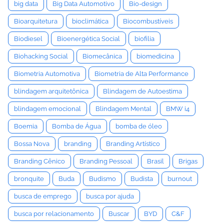
big data
Big Data Automotivo
Bio-design
Bioarquitetura
bioclimática
Biocombustíveis
Biodiesel
Bioenergética Social
biofilia
Biohacking Social
Biomecânica
biomedicina
Biometria Automotiva
Biometria de Alta Performance
blindagem arquitetônica
Blindagem de Autoestima
blindagem emocional
Blindagem Mental
BMW i4
Boemia
Bomba de Água
bomba de óleo
Bossa Nova
branding
Branding Artístico
Branding Cênico
Branding Pessoal
Brasil
Brigas
bronquite
Buda
Budismo
Budista
burnout
busca de emprego
busca por ajuda
busca por relacionamento
Buscar
BYD
C&F