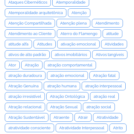
Ataques Cibernéticos
Atemporalidade
Atemporalidade arquitetônica
Atenção
Atenção Compartilhada
Atenção plena
Atendimento
Atendimento ao Cliente
Aterro do Flamengo
atitude
atitude alfa
Atitudes
ativação emocional
Atividades
ativos de alto padrão
ativos imobiliários
Ativos tangíveis
Ator
Atração
atração comportamental
atração duradoura
atração emocional
Atração fatal
Atração Genuína
atração humana
atração interpessoal
atração irresistível
Atração Ontológica
atração real
Atração relacional
Atração Sexual
atração social
Atração Sustentável
Atraente
Atrair
Atratividade
atratividade consciente
Atratividade Interpessoal
Atrito