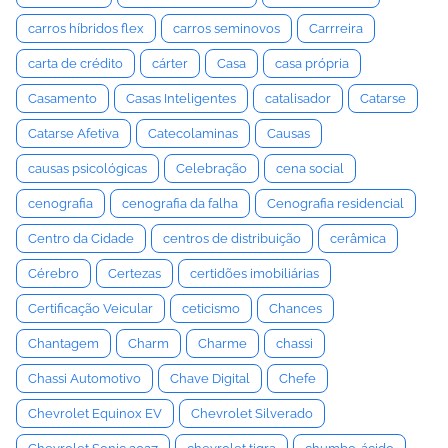
carros híbridos flex
carros seminovos
Carrreira
carta de crédito
cárter
Casa
casa própria
Casamento
Casas Inteligentes
catalisador
Catarse
Catarse Afetiva
Catecolaminas
Causas
causas psicológicas
Celebração
cena social
cenografia
cenografia da falha
Cenografia residencial
Centro da Cidade
centros de distribuição
cerâmica
Cérebro
Certezas
certidões imobiliárias
Certificação Veicular
ceticismo
Chances
Chantagem
Charm
Charme
chassi
Chassi Automotivo
Chave Digital
Chefe
Chevrolet Equinox EV
Chevrolet Silverado