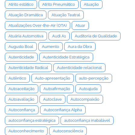
Atrito estático
Atrito Pneumático
Atuação
Atuação Dramática
Atuação Teatral
Atualizações Over-the-Air (OTA)
Atuar
Atuária Automotiva
Audi A1
Auditoria de Qualidade
Augusto Boal
Aumento
Aura da Obra
Autenticidade
Autenticidade Estratégica
Autenticidade Radical
Autenticidade relacional
Autêntico
Auto-apresentação
auto-percepção
Autoaceitação
Autoafirmação
Autoajuda
Autoavaliação
Autoclave
Autocompaixão
Autoconfiança
Autoconfiança Alpha
autoconfiança estratégica
autoconfiança inabalável
Autoconhecimento
Autoconsciência