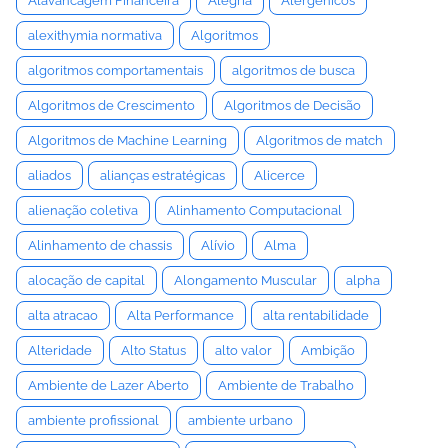
Alavancagem Financeira
Alegria
Alergênicos
alexithymia normativa
Algoritmos
algoritmos comportamentais
algoritmos de busca
Algoritmos de Crescimento
Algoritmos de Decisão
Algoritmos de Machine Learning
Algoritmos de match
aliados
alianças estratégicas
Alicerce
alienação coletiva
Alinhamento Computacional
Alinhamento de chassis
Alívio
Alma
alocação de capital
Alongamento Muscular
alpha
alta atracao
Alta Performance
alta rentabilidade
Alteridade
Alto Status
alto valor
Ambição
Ambiente de Lazer Aberto
Ambiente de Trabalho
ambiente profissional
ambiente urbano