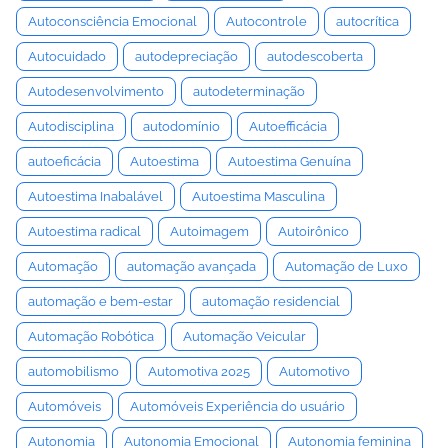
Autoconsciência Emocional
Autocontrole
autocrítica
Autocuidado
autodepreciação
autodescoberta
Autodesenvolvimento
autodeterminação
Autodisciplina
autodomínio
Autoefficácia
autoeficácia
Autoestima
Autoestima Genuína
Autoestima Inabalável
Autoestima Masculina
Autoestima radical
Autoimagem
Autoirônico
Automação
automação avançada
Automação de Luxo
automação e bem-estar
automação residencial
Automação Robótica
Automação Veicular
automobilismo
Automotiva 2025
Automotivo
Automóveis
Automóveis Experiência do usuário
Autonomia
Autonomia Emocional
Autonomia feminina