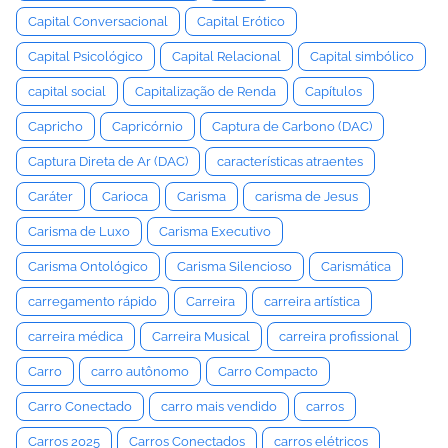
Capital Conversacional
Capital Erótico
Capital Psicológico
Capital Relacional
Capital simbólico
capital social
Capitalização de Renda
Capítulos
Capricho
Capricórnio
Captura de Carbono (DAC)
Captura Direta de Ar (DAC)
características atraentes
Caráter
Carioca
Carisma
carisma de Jesus
Carisma de Luxo
Carisma Executivo
Carisma Ontológico
Carisma Silencioso
Carismática
carregamento rápido
Carreira
carreira artística
carreira médica
Carreira Musical
carreira profissional
Carro
carro autônomo
Carro Compacto
Carro Conectado
carro mais vendido
carros
Carros 2025
Carros Conectados
carros elétricos