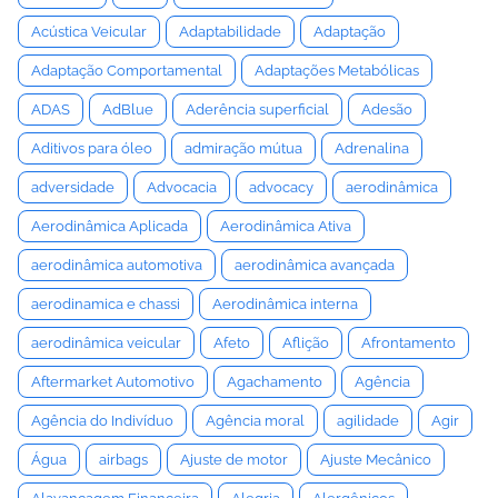
Acústica Veicular
Adaptabilidade
Adaptação
Adaptação Comportamental
Adaptações Metabólicas
ADAS
AdBlue
Aderência superficial
Adesão
Aditivos para óleo
admiração mútua
Adrenalina
adversidade
Advocacia
advocacy
aerodinâmica
Aerodinâmica Aplicada
Aerodinâmica Ativa
aerodinâmica automotiva
aerodinâmica avançada
aerodinamica e chassi
Aerodinâmica interna
aerodinâmica veicular
Afeto
Aflição
Afrontamento
Aftermarket Automotivo
Agachamento
Agência
Agência do Indivíduo
Agência moral
agilidade
Agir
Água
airbags
Ajuste de motor
Ajuste Mecânico