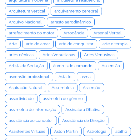
arquitetura moderna
arquitetura residencial
Arquitetura vertical
arquivamento cerebral
Arquivo Nacional
arrasto aerodinâmico
arrefecimento do motor
Arrogância
Arsenal Verbal
Arte
arte de amar
arte de conquistar
arte e terapia
artes cênicas
Artes Venusianas
Artes Venusinas
Artista da Sedução
árvores de comando
Ascensão
ascensão profissional
Asfalto
asma
Aspiração Natural
Assembleia
Asserção
assertividade
assimetria de gênero
assimetria de informação
Assinatura Olfativa
assistência ao condutor
Assistência de Direção
Assistentes Virtuais
Aston Martin
Astrologia
atalho