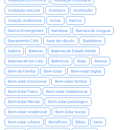
Avaliação Econômica
Avaliação Imobiliária
Avaliação veicular
Aventura
Averbação
Aviação Autônoma
Avivar
bairros
Bairros Emergentes
bandejas
Barraca do Uruguai
Barramento CAN
base de cálculo
Bastidores
bateria
Baterias
Baterias de Estado Sólido
Baterias de Íon-Lítio
Batmóvel
Beijo
Beleza
Bem de Família
Bem-Estar
Bem-estar Digital
Bem-estar Emocional
Bem-estar familiar
Bem-Estar Físico
Bem-estar Habitacional
Bem-Estar Mental
Bem-estar psicológico
Bem-estar residencial
Bem-Estar Social
bem-estar urbano
Benefícios
Bíblia
biela