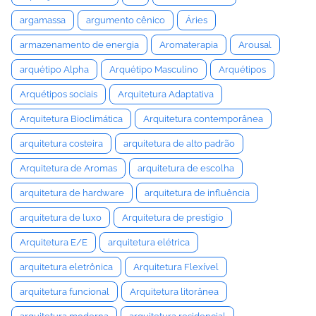
argamassa
argumento cênico
Áries
armazenamento de energia
Aromaterapia
Arousal
arquétipo Alpha
Arquétipo Masculino
Arquétipos
Arquétipos sociais
Arquitetura Adaptativa
Arquitetura Bioclimática
Arquitetura contemporânea
arquitetura costeira
arquitetura de alto padrão
Arquitetura de Aromas
arquitetura de escolha
arquitetura de hardware
arquitetura de influência
arquitetura de luxo
Arquitetura de prestígio
Arquitetura E/E
arquitetura elétrica
arquitetura eletrônica
Arquitetura Flexível
arquitetura funcional
Arquitetura litorânea