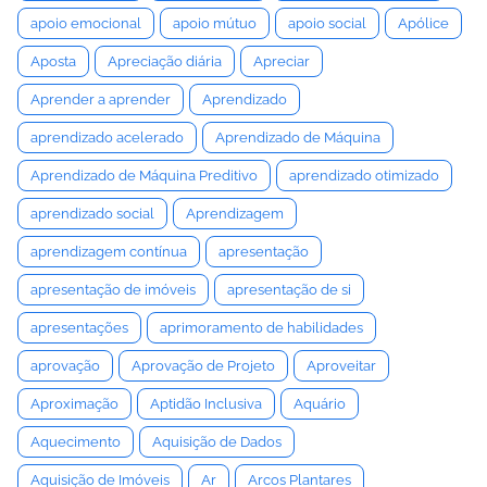
apoio emocional
apoio mútuo
apoio social
Apólice
Aposta
Apreciação diária
Apreciar
Aprender a aprender
Aprendizado
aprendizado acelerado
Aprendizado de Máquina
Aprendizado de Máquina Preditivo
aprendizado otimizado
aprendizado social
Aprendizagem
aprendizagem contínua
apresentação
apresentação de imóveis
apresentação de si
apresentações
aprimoramento de habilidades
aprovação
Aprovação de Projeto
Aproveitar
Aproximação
Aptidão Inclusiva
Aquário
Aquecimento
Aquisição de Dados
Aquisição de Imóveis
Ar
Arcos Plantares