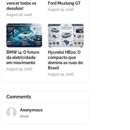
vencer todos os
Ford Mustang GT
desafios!
August 05, 2026
August 06, 2026
BMW i4: O futuro
Hyundai HB20: O
da eletricidade
compacto que
em movimento
domina as ruas do
Brasil
August 04, 2026
August 04, 2026
Comments
Anonymous
show