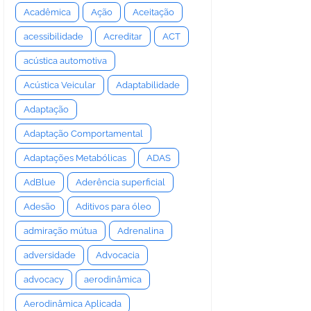
Acadêmica
Ação
Aceitação
acessibilidade
Acreditar
ACT
acústica automotiva
Acústica Veicular
Adaptabilidade
Adaptação
Adaptação Comportamental
Adaptações Metabólicas
ADAS
AdBlue
Aderência superficial
Adesão
Aditivos para óleo
admiração mútua
Adrenalina
adversidade
Advocacia
advocacy
aerodinâmica
Aerodinâmica Aplicada