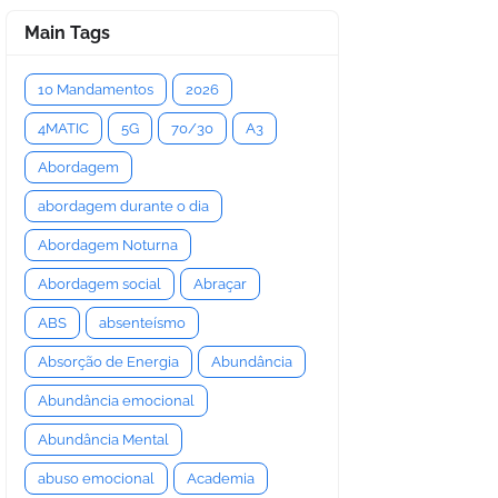
Main Tags
10 Mandamentos
2026
4MATIC
5G
70/30
A3
Abordagem
abordagem durante o dia
Abordagem Noturna
Abordagem social
Abraçar
ABS
absenteísmo
Absorção de Energia
Abundância
Abundância emocional
Abundância Mental
abuso emocional
Academia