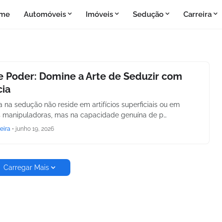
me
Automóveis
Imóveis
Sedução
Carreira
 Poder: Domine a Arte de Seduzir com
cia
a na sedução não reside em artifícios superficiais ou em
s manipuladoras, mas na capacidade genuína de p…
eira
•
junho 19, 2026
Carregar Mais