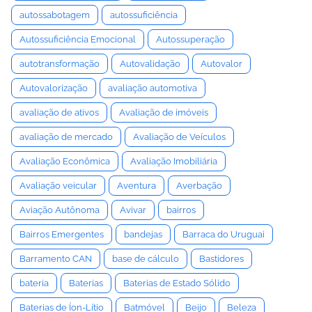
autossabotagem
autossuficiência
Autossuficiência Emocional
Autossuperação
autotransformação
Autovalidação
Autovalor
Autovalorização
avaliação automotiva
avaliação de ativos
Avaliação de imóveis
avaliação de mercado
Avaliação de Veículos
Avaliação Econômica
Avaliação Imobiliária
Avaliação veicular
Aventura
Averbação
Aviação Autônoma
Avivar
bairros
Bairros Emergentes
bandejas
Barraca do Uruguai
Barramento CAN
base de cálculo
Bastidores
bateria
Baterias
Baterias de Estado Sólido
Baterias de Íon-Lítio
Batmóvel
Beijo
Beleza