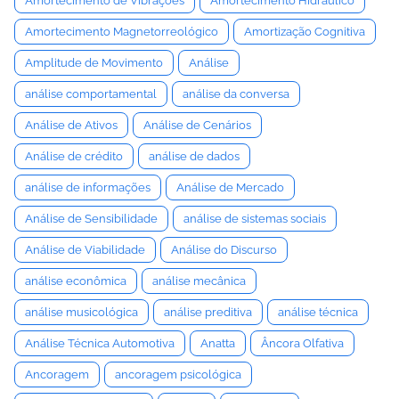
Amortecimento de Vibrações
Amortecimento Hidráulico
Amortecimento Magnetorreológico
Amortização Cognitiva
Amplitude de Movimento
Análise
análise comportamental
análise da conversa
Análise de Ativos
Análise de Cenários
Análise de crédito
análise de dados
análise de informações
Análise de Mercado
Análise de Sensibilidade
análise de sistemas sociais
Análise de Viabilidade
Análise do Discurso
análise econômica
análise mecânica
análise musicológica
análise preditiva
análise técnica
Análise Técnica Automotiva
Anatta
Âncora Olfativa
Ancoragem
ancoragem psicológica