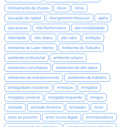
Alinhamento de chassis
Alívio
Alma
alocação de capital
Alongamento Muscular
alpha
alta atracao
Alta Performance
alta rentabilidade
Alteridade
Alto Status
alto valor
Ambição
Ambiente de Lazer Aberto
Ambiente de Trabalho
ambiente profissional
ambiente urbano
ambientes conurbanos
ambientes de alto status
ambientes de entretenimento
ambientes de trabalho
ambiguidade relacional
Ameaças
Amígdala
Amígdala cerebral
Amígdala Esquerda
Amigos
amizade
amizade feminina
Amizades
Amor
amor ao próximo
amor na era digital
Amortecedores