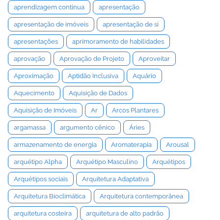
aprendizagem contínua
apresentação
apresentação de imóveis
apresentação de si
apresentações
aprimoramento de habilidades
aprovação
Aprovação de Projeto
Aproveitar
Aproximação
Aptidão Inclusiva
Aquário
Aquecimento
Aquisição de Dados
Aquisição de Imóveis
Ar
Arcos Plantares
argamassa
argumento cênico
Áries
armazenamento de energia
Aromaterapia
Arousal
arquétipo Alpha
Arquétipo Masculino
Arquétipos
Arquétipos sociais
Arquitetura Adaptativa
Arquitetura Bioclimática
Arquitetura contemporânea
arquitetura costeira
arquitetura de alto padrão