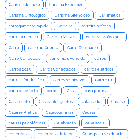
Carisma de Luxo
Carisma Executivo
Carisma Ontológico
Carisma Silencioso
Carismática
carregamento rápido
Carreira
carreira artística
carreira médica
Carreira Musical
carreira profissional
Carro
carro autônomo
Carro Compacto
Carro Conectado
carro mais vendido
carros
Carros 2025
Carros Conectados
carros elétricos
carros híbridos flex
carros seminovos
Carrreira
carta de crédito
cárter
Casa
casa própria
Casamento
Casas Inteligentes
catalisador
Catarse
Catarse Afetiva
Catecolaminas
Causas
causas psicológicas
Celebração
cena social
cenografia
cenografia da falha
Cenografia residencial