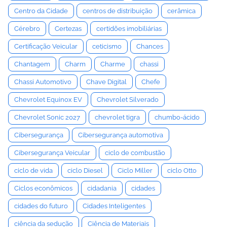
Centro da Cidade
centros de distribuição
cerâmica
Cérebro
Certezas
certidões imobiliárias
Certificação Veicular
ceticismo
Chances
Chantagem
Charm
Charme
chassi
Chassi Automotivo
Chave Digital
Chefe
Chevrolet Equinox EV
Chevrolet Silverado
Chevrolet Sonic 2027
chevrolet tigra
chumbo-ácido
Cibersegurança
Cibersegurança automotiva
Cibersegurança Veicular
ciclo de combustão
ciclo de vida
ciclo Diesel
Ciclo Miller
ciclo Otto
Ciclos econômicos
cidadania
cidades
cidades do futuro
Cidades Inteligentes
ciência da sedução
Ciência de Materiais