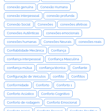
conexão genuína
Conexão Humana
conexão interpessoal
conexão profunda
Conexão Social
Conexões
conexões afetivas
Conexões Autênticas
conexões emocionais
conexões humanas
Conexões Neurais
conexões reais
Confiabilidade Mecânica
Confiança
confiança interpessoal
Confiança Masculina
confiança mútua
confiança técnica
Confiante
Configuração de Veículos
conflito
Conflitos
Conformidade
Conforto
Conforto 1
Conforto Acústico
Conforto Cognitivo
Conforto de rodagem
Conforto Emocional