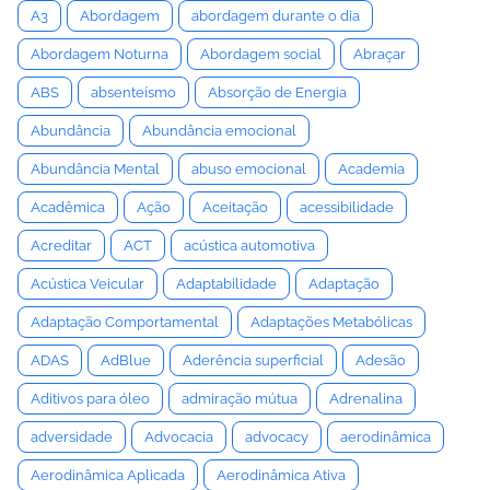
A3
Abordagem
abordagem durante o dia
Abordagem Noturna
Abordagem social
Abraçar
ABS
absenteísmo
Absorção de Energia
Abundância
Abundância emocional
Abundância Mental
abuso emocional
Academia
Acadêmica
Ação
Aceitação
acessibilidade
Acreditar
ACT
acústica automotiva
Acústica Veicular
Adaptabilidade
Adaptação
Adaptação Comportamental
Adaptações Metabólicas
ADAS
AdBlue
Aderência superficial
Adesão
Aditivos para óleo
admiração mútua
Adrenalina
adversidade
Advocacia
advocacy
aerodinâmica
Aerodinâmica Aplicada
Aerodinâmica Ativa