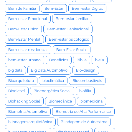
Bem de Família
Bem-Estar
Bem-estar Digital
Bem-estar Emocional
Bem-estar familiar
Bem-Estar Físico
Bem-estar Habitacional
Bem-Estar Mental
Bem-estar psicológico
Bem-estar residencial
Bem-Estar Social
bem-estar urbano
Benefícios
Bíblia
biela
big data
Big Data Automotivo
Bio-design
Bioarquitetura
bioclimática
Biocombustíveis
Biodiesel
Bioenergética Social
biofilia
Biohacking Social
Biomecânica
biomedicina
Biometria Automotiva
Biometria de Alta Performance
blindagem arquitetônica
Blindagem de Autoestima