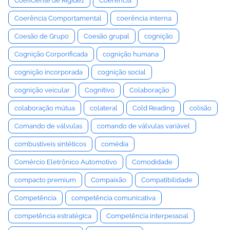
Coeficiente de Rigidez
Coerência
Coerência Comportamental
coerência interna
Coesão de Grupo
Coesão grupal
cognição
Cognição Corporificada
cognição humana
cognição incorporada
cognição social
cognição veicular
Cognitivo
Colaboração
colaboração mútua
colateral
Cold Reading
colisão
Comando de válvulas
comando de válvulas variável
combustíveis sintéticos
comédia
Comércio Eletrônico Automotivo
Comodidade
compacto premium
Compaixão
Compatibilidade
Competência
competência comunicativa
competência estratégica
Competência interpessoal