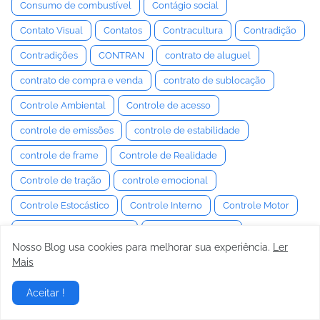
Consumo de combustível
Contágio social
Contato Visual
Contatos
Contracultura
Contradição
Contradições
CONTRAN
contrato de aluguel
contrato de compra e venda
contrato de sublocação
Controle Ambiental
Controle de acesso
controle de emissões
controle de estabilidade
controle de frame
Controle de Realidade
Controle de tração
controle emocional
Controle Estocástico
Controle Interno
Controle Motor
Controle Neuromuscular
Controle Semiativo
Nosso Blog usa cookies para melhorar sua experiência.
Ler
controle social
Convenção
Convencimento
Mais
Convergência e Câmber
Conversa
Conversaa
Aceitar !
Conversação
Conversas
conversor de torque