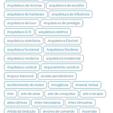
Arquitetura de Aromas
arquitetura de escolha
arquitetura de hardware
arquitetura de influência
arquitetura de luxo
Arquitetura de prestígio
Arquitetura E/E
arquitetura elétrica
arquitetura eletrônica
Arquitetura Flexível
arquitetura funcional
Arquitetura litorânea
arquitetura moderna
arquitetura residencial
Arquitetura vertical
arquivamento cerebral
Arquivo Nacional
arrasto aerodinâmico
arrefecimento do motor
Arrogância
Arsenal Verbal
Arte
arte de amar
arte de conquistar
arte e terapia
artes cênicas
Artes Venusianas
Artes Venusinas
Artista da Sedução
árvores de comando
Ascensão