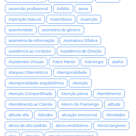
ascensão profissional
Asfalto
asma
Aspiração Natural
Assembleia
Asserção
assertividade
assimetria de gênero
assimetria de informação
Assinatura Olfativa
assistência ao condutor
Assistência de Direção
Assistentes Virtuais
Aston Martin
Astrologia
atalho
Ataques Cibernéticos
Atemporalidade
Atemporalidade arquitetônica
Atenção
Atenção Compartilhada
Atenção plena
Atendimento
Atendimento ao Cliente
Aterro do Flamengo
atitude
atitude alfa
Atitudes
ativação emocional
Atividades
ativos de alto padrão
ativos imobiliários
Ativos tangíveis