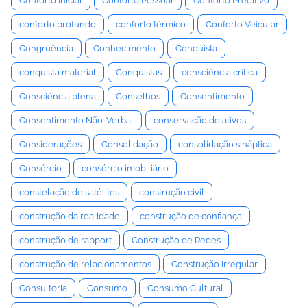
Conforto Inicial
Conforto Pessoal
Conforto Preditivo
conforto profundo
conforto térmico
Conforto Veicular
Congruência
Conhecimento
Conquista
conquista material
Conquistas
consciência crítica
Consciência plena
Conselhos
Consentimento
Consentimento Não-Verbal
conservação de ativos
Considerações
Consolidação
consolidação sináptica
Consórcio
consórcio imobiliário
constelação de satélites
construção civil
construção da realidade
construção de confiança
construção de rapport
Construção de Redes
construção de relacionamentos
Construção Irregular
Consultoria
Consumo
Consumo Cultural