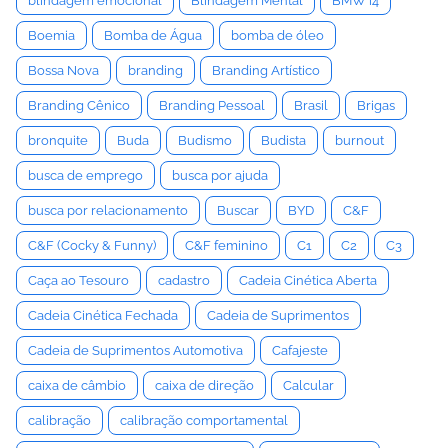
blindagem emocional
Blindagem Mental
BMW i4
Boemia
Bomba de Água
bomba de óleo
Bossa Nova
branding
Branding Artístico
Branding Cênico
Branding Pessoal
Brasil
Brigas
bronquite
Buda
Budismo
Budista
burnout
busca de emprego
busca por ajuda
busca por relacionamento
Buscar
BYD
C&F
C&F (Cocky & Funny)
C&F feminino
C1
C2
C3
Caça ao Tesouro
cadastro
Cadeia Cinética Aberta
Cadeia Cinética Fechada
Cadeia de Suprimentos
Cadeia de Suprimentos Automotiva
Cafajeste
caixa de câmbio
caixa de direção
Calcular
calibração
calibração comportamental