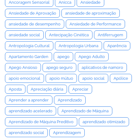
Ancoragem Sensorial
Anicca
Ansiedade
Ansiedade de Aprovação
ansiedade de aproximação
ansiedade de desempenho
Ansiedade de Performance
ansiedade social
Antecipação Cinética
Antiferrugem
Antropologia Cultural
Antropologia Urbana
Aparência
Apartamento Garden
apego
Apego Adulto
Apego Ansioso
apego seguro
aplicativos de namoro
apoio emocional
apoio mútuo
apoio social
Apólice
Aposta
Apreciação diária
Apreciar
Aprender a aprender
Aprendizado
aprendizado acelerado
Aprendizado de Máquina
Aprendizado de Máquina Preditivo
aprendizado otimizado
aprendizado social
Aprendizagem