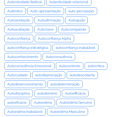
Autenticidade Radical
Autenticidade relacional
Autêntico
Auto-apresentação
auto-percepção
Autoaceitação
Autoafirmação
Autoajuda
Autoavaliação
Autoclave
Autocompaixão
Autoconfiança
Autoconfiança Alpha
autoconfiança estratégica
autoconfiança inabalável
Autoconhecimento
Autoconsciência
Autoconsciência Emocional
Autocontrole
autocrítica
Autocuidado
autodepreciação
autodescoberta
Autodesenvolvimento
autodeterminação
Autodisciplina
autodomínio
Autoefficácia
autoeficácia
Autoestima
Autoestima Genuína
Autoestima Inabalável
Autoestima Masculina