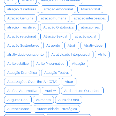
Ator
Atração
atração comportamental
atração duradoura
atração emocional
Atração fatal
Atração Genuína
atração humana
atração interpessoal
atração irresistível
Atração Ontológica
atração real
Atração relacional
Atração Sexual
atração social
Atração Sustentável
Atraente
Atrair
Atratividade
atratividade consciente
Atratividade Interpessoal
Atrito
Atrito estático
Atrito Pneumático
Atuação
Atuação Dramática
Atuação Teatral
Atualizações Over-the-Air (OTA)
Atuar
Atuária Automotiva
Audi A1
Auditoria de Qualidade
Augusto Boal
Aumento
Aura da Obra
Autenticidade
Autenticidade Estratégica