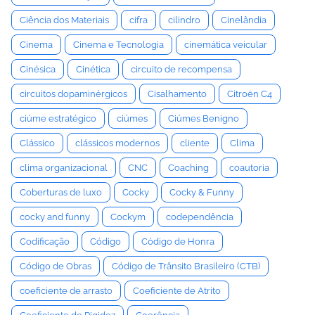
Ciência dos Materiais
cifra
cilindro
Cinelândia
Cinema
Cinema e Tecnologia
cinemática veicular
Cinésica
Cinética
circuito de recompensa
circuitos dopaminérgicos
Cisalhamento
Citroën C4
ciúme estratégico
ciúmes
Ciúmes Benigno
Clássico
clássicos modernos
cliente
Clima
clima organizacional
CNC
Coaching
coautoria
Coberturas de luxo
Cocky
Cocky & Funny
cocky and funny
Cockym
codependência
Codificação
Código
Código de Honra
Código de Obras
Código de Trânsito Brasileiro (CTB)
coeficiente de arrasto
Coeficiente de Atrito