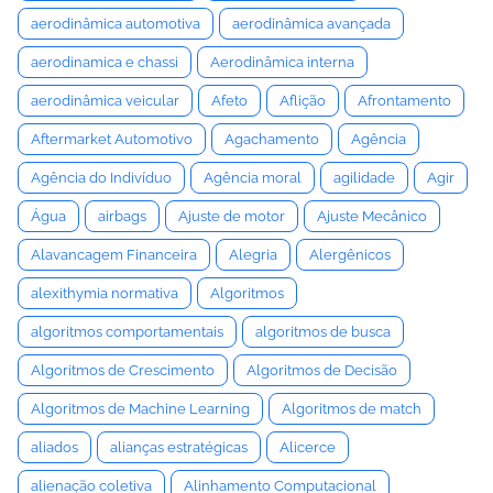
aerodinâmica automotiva
aerodinâmica avançada
aerodinamica e chassi
Aerodinâmica interna
aerodinâmica veicular
Afeto
Aflição
Afrontamento
Aftermarket Automotivo
Agachamento
Agência
Agência do Indivíduo
Agência moral
agilidade
Agir
Água
airbags
Ajuste de motor
Ajuste Mecânico
Alavancagem Financeira
Alegria
Alergênicos
alexithymia normativa
Algoritmos
algoritmos comportamentais
algoritmos de busca
Algoritmos de Crescimento
Algoritmos de Decisão
Algoritmos de Machine Learning
Algoritmos de match
aliados
alianças estratégicas
Alicerce
alienação coletiva
Alinhamento Computacional