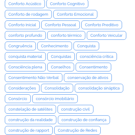
Conforto Acústico
Conforto Cognitivo
Conforto de rodagem
Conforto Emocional
Conforto Inicial
Conforto Pessoal
Conforto Preditivo
conforto profundo
conforto térmico
Conforto Veicular
Congruência
Conhecimento
Conquista
conquista material
Conquistas
consciência crítica
Consciência plena
Conselhos
Consentimento
Consentimento Não-Verbal
conservação de ativos
Considerações
Consolidação
consolidação sináptica
Consórcio
consórcio imobiliário
constelação de satélites
construção civil
construção da realidade
construção de confiança
construção de rapport
Construção de Redes