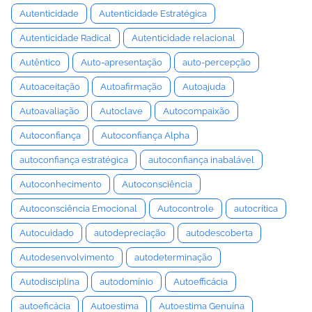
Autenticidade
Autenticidade Estratégica
Autenticidade Radical
Autenticidade relacional
Autêntico
Auto-apresentação
auto-percepção
Autoaceitação
Autoafirmação
Autoajuda
Autoavaliação
Autoclave
Autocompaixão
Autoconfiança
Autoconfiança Alpha
autoconfiança estratégica
autoconfiança inabalável
Autoconhecimento
Autoconsciência
Autoconsciência Emocional
Autocontrole
autocrítica
Autocuidado
autodepreciação
autodescoberta
Autodesenvolvimento
autodeterminação
Autodisciplina
autodomínio
Autoefficácia
autoeficácia
Autoestima
Autoestima Genuína