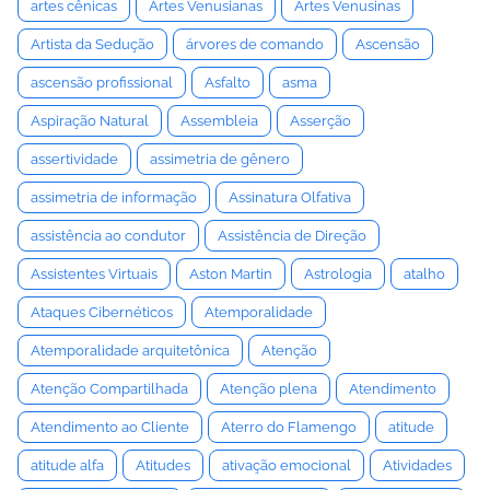
artes cênicas
Artes Venusianas
Artes Venusinas
Artista da Sedução
árvores de comando
Ascensão
ascensão profissional
Asfalto
asma
Aspiração Natural
Assembleia
Asserção
assertividade
assimetria de gênero
assimetria de informação
Assinatura Olfativa
assistência ao condutor
Assistência de Direção
Assistentes Virtuais
Aston Martin
Astrologia
atalho
Ataques Cibernéticos
Atemporalidade
Atemporalidade arquitetônica
Atenção
Atenção Compartilhada
Atenção plena
Atendimento
Atendimento ao Cliente
Aterro do Flamengo
atitude
atitude alfa
Atitudes
ativação emocional
Atividades