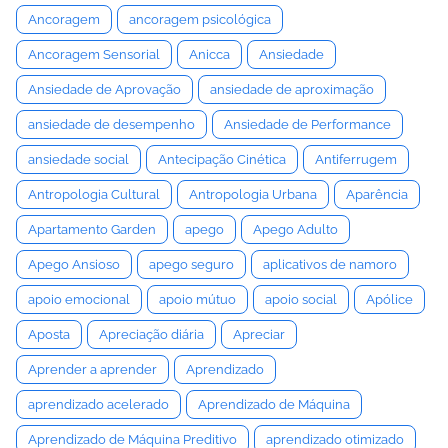
Ancoragem
ancoragem psicológica
Ancoragem Sensorial
Anicca
Ansiedade
Ansiedade de Aprovação
ansiedade de aproximação
ansiedade de desempenho
Ansiedade de Performance
ansiedade social
Antecipação Cinética
Antiferrugem
Antropologia Cultural
Antropologia Urbana
Aparência
Apartamento Garden
apego
Apego Adulto
Apego Ansioso
apego seguro
aplicativos de namoro
apoio emocional
apoio mútuo
apoio social
Apólice
Aposta
Apreciação diária
Apreciar
Aprender a aprender
Aprendizado
aprendizado acelerado
Aprendizado de Máquina
Aprendizado de Máquina Preditivo
aprendizado otimizado