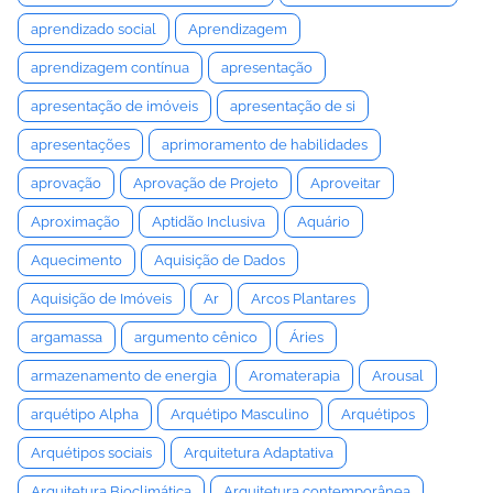
aprendizado social
Aprendizagem
aprendizagem contínua
apresentação
apresentação de imóveis
apresentação de si
apresentações
aprimoramento de habilidades
aprovação
Aprovação de Projeto
Aproveitar
Aproximação
Aptidão Inclusiva
Aquário
Aquecimento
Aquisição de Dados
Aquisição de Imóveis
Ar
Arcos Plantares
argamassa
argumento cênico
Áries
armazenamento de energia
Aromaterapia
Arousal
arquétipo Alpha
Arquétipo Masculino
Arquétipos
Arquétipos sociais
Arquitetura Adaptativa
Arquitetura Bioclimática
Arquitetura contemporânea