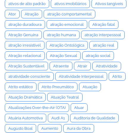
ativos de alto padrão
ativos imobiliários
Ativos tangíveis
Ator
Atração
atração comportamental
atração duradoura
atração emocional
Atração fatal
Atração Genuína
atração humana
atração interpessoal
atração irresistível
Atração Ontológica
atração real
Atração relacional
Atração Sexual
atração social
Atração Sustentável
Atraente
Atrair
Atratividade
atratividade consciente
Atratividade Interpessoal
Atrito
Atrito estático
Atrito Pneumático
Atuação
Atuação Dramática
Atuação Teatral
Atualizações Over-the-Air (OTA)
Atuar
Atuária Automotiva
Audi A1
Auditoria de Qualidade
Augusto Boal
Aumento
Aura da Obra