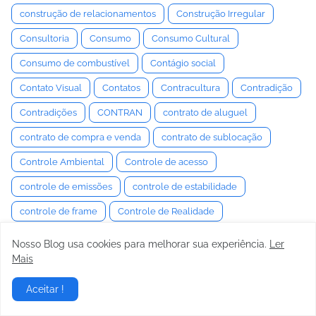
construção de relacionamentos
Construção Irregular
Consultoria
Consumo
Consumo Cultural
Consumo de combustível
Contágio social
Contato Visual
Contatos
Contracultura
Contradição
Contradições
CONTRAN
contrato de aluguel
contrato de compra e venda
contrato de sublocação
Controle Ambiental
Controle de acesso
controle de emissões
controle de estabilidade
controle de frame
Controle de Realidade
Controle de tração
controle emocional
Nosso Blog usa cookies para melhorar sua experiência.
Ler
Mais
Controle Estocástico
Controle Interno
Controle Motor
Controle Neuromuscular
Controle Semiativo
Aceitar !
controle social
Convenção
Convencimento