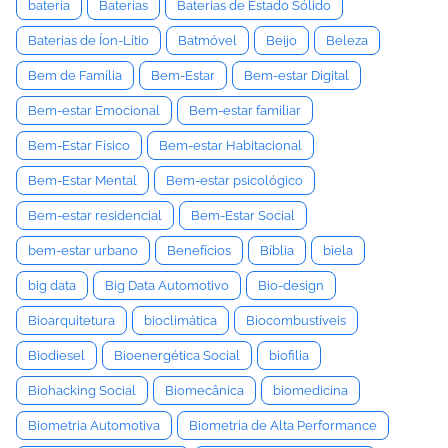
bateria
Baterias
Baterias de Estado Sólido
Baterias de Íon-Lítio
Batmóvel
Beijo
Beleza
Bem de Família
Bem-Estar
Bem-estar Digital
Bem-estar Emocional
Bem-estar familiar
Bem-Estar Físico
Bem-estar Habitacional
Bem-Estar Mental
Bem-estar psicológico
Bem-estar residencial
Bem-Estar Social
bem-estar urbano
Benefícios
Bíblia
biela
big data
Big Data Automotivo
Bio-design
Bioarquitetura
bioclimática
Biocombustíveis
Biodiesel
Bioenergética Social
biofilia
Biohacking Social
Biomecânica
biomedicina
Biometria Automotiva
Biometria de Alta Performance