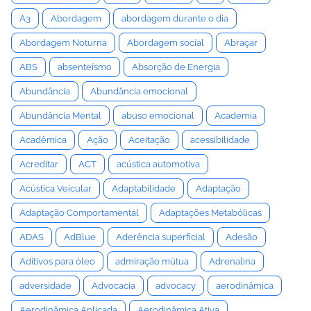
A3
Abordagem
abordagem durante o dia
Abordagem Noturna
Abordagem social
Abraçar
ABS
absenteísmo
Absorção de Energia
Abundância
Abundância emocional
Abundância Mental
abuso emocional
Academia
Acadêmica
Ação
Aceitação
acessibilidade
Acreditar
ACT
acústica automotiva
Acústica Veicular
Adaptabilidade
Adaptação
Adaptação Comportamental
Adaptações Metabólicas
ADAS
AdBlue
Aderência superficial
Adesão
Aditivos para óleo
admiração mútua
Adrenalina
adversidade
Advocacia
advocacy
aerodinâmica
Aerodinâmica Aplicada
Aerodinâmica Ativa