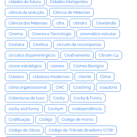
cidades do futuro
Cidades Inteligentes
ciência da sedução
Ciência de Materiais
Ciência dos Materiais
cifra
cilindro
Cinelândia
Cinema
Cinema e Tecnologia
cinemática veicular
Cinésica
Cinética
circuito de recompensa
circuitos dopaminérgicos
Cisalhamento
Citroën C4
ciúme estratégico
ciúmes
Ciúmes Benigno
Clássico
clássicos modernos
cliente
Clima
clima organizacional
CNC
Coaching
coautoria
Coberturas de luxo
Cocky
Cocky & Funny
cocky and funny
Cockym
codependência
Codificação
Código
Código de Honra
Código de Obras
Código de Trânsito Brasileiro (CTB)