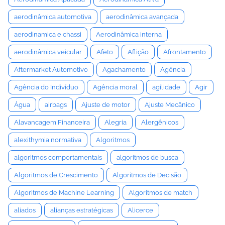
aerodinâmica automotiva
aerodinâmica avançada
aerodinamica e chassi
Aerodinâmica interna
aerodinâmica veicular
Afeto
Aflição
Afrontamento
Aftermarket Automotivo
Agachamento
Agência
Agência do Indivíduo
Agência moral
agilidade
Agir
Água
airbags
Ajuste de motor
Ajuste Mecânico
Alavancagem Financeira
Alegria
Alergênicos
alexithymia normativa
Algoritmos
algoritmos comportamentais
algoritmos de busca
Algoritmos de Crescimento
Algoritmos de Decisão
Algoritmos de Machine Learning
Algoritmos de match
aliados
alianças estratégicas
Alicerce