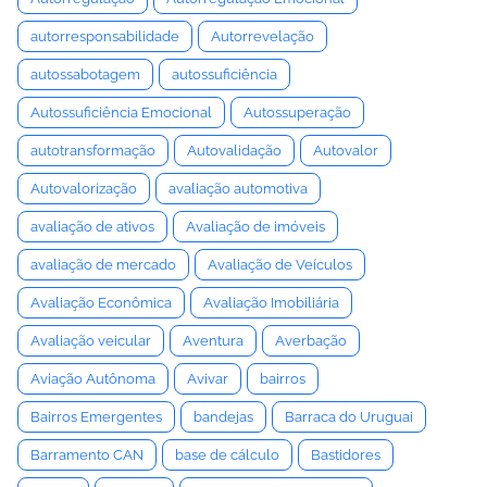
autorresponsabilidade
Autorrevelação
autossabotagem
autossuficiência
Autossuficiência Emocional
Autossuperação
autotransformação
Autovalidação
Autovalor
Autovalorização
avaliação automotiva
avaliação de ativos
Avaliação de imóveis
avaliação de mercado
Avaliação de Veículos
Avaliação Econômica
Avaliação Imobiliária
Avaliação veicular
Aventura
Averbação
Aviação Autônoma
Avivar
bairros
Bairros Emergentes
bandejas
Barraca do Uruguai
Barramento CAN
base de cálculo
Bastidores