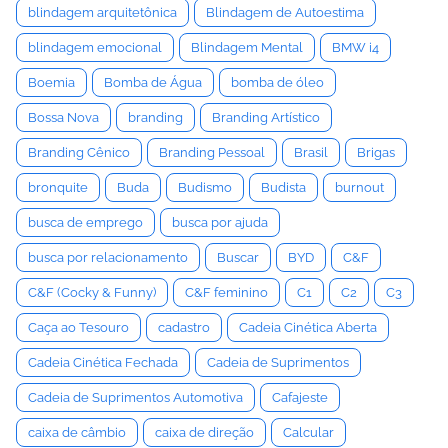
blindagem arquitetônica
Blindagem de Autoestima
blindagem emocional
Blindagem Mental
BMW i4
Boemia
Bomba de Água
bomba de óleo
Bossa Nova
branding
Branding Artístico
Branding Cênico
Branding Pessoal
Brasil
Brigas
bronquite
Buda
Budismo
Budista
burnout
busca de emprego
busca por ajuda
busca por relacionamento
Buscar
BYD
C&F
C&F (Cocky & Funny)
C&F feminino
C1
C2
C3
Caça ao Tesouro
cadastro
Cadeia Cinética Aberta
Cadeia Cinética Fechada
Cadeia de Suprimentos
Cadeia de Suprimentos Automotiva
Cafajeste
caixa de câmbio
caixa de direção
Calcular