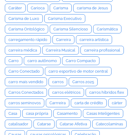
Caráter
Carioca
Carisma
carisma de Jesus
Carisma de Luxo
Carisma Executivo
Carisma Ontológico
Carisma Silencioso
Carismática
carregamento rápido
Carreira
carreira artística
carreira médica
Carreira Musical
carreira profissional
Carro
carro autônomo
Carro Compacto
Carro Conectado
carro esportivo de motor central
carro mais vendido
carros
Carros 2025
Carros Conectados
carros elétricos
carros híbridos flex
carros seminovos
Carrreira
carta de crédito
cárter
Casa
casa própria
Casamento
Casas Inteligentes
catalisador
Catarse
Catarse Afetiva
Catecolaminas
Causas
causas psicológicas
Celebração