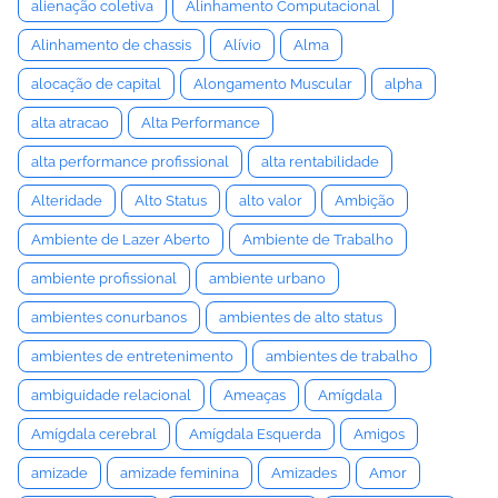
alienação coletiva
Alinhamento Computacional
Alinhamento de chassis
Alívio
Alma
alocação de capital
Alongamento Muscular
alpha
alta atracao
Alta Performance
alta performance profissional
alta rentabilidade
Alteridade
Alto Status
alto valor
Ambição
Ambiente de Lazer Aberto
Ambiente de Trabalho
ambiente profissional
ambiente urbano
ambientes conurbanos
ambientes de alto status
ambientes de entretenimento
ambientes de trabalho
ambiguidade relacional
Ameaças
Amígdala
Amígdala cerebral
Amígdala Esquerda
Amigos
amizade
amizade feminina
Amizades
Amor