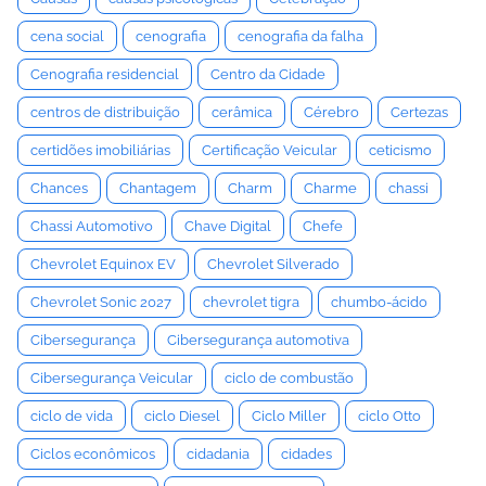
cena social
cenografia
cenografia da falha
Cenografia residencial
Centro da Cidade
centros de distribuição
cerâmica
Cérebro
Certezas
certidões imobiliárias
Certificação Veicular
ceticismo
Chances
Chantagem
Charm
Charme
chassi
Chassi Automotivo
Chave Digital
Chefe
Chevrolet Equinox EV
Chevrolet Silverado
Chevrolet Sonic 2027
chevrolet tigra
chumbo-ácido
Cibersegurança
Cibersegurança automotiva
Cibersegurança Veicular
ciclo de combustão
ciclo de vida
ciclo Diesel
Ciclo Miller
ciclo Otto
Ciclos econômicos
cidadania
cidades