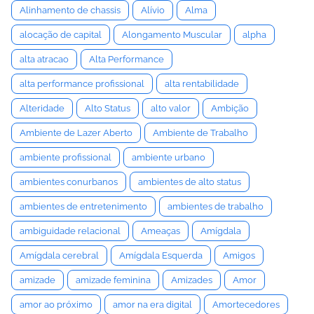
Alinhamento de chassis
Alívio
Alma
alocação de capital
Alongamento Muscular
alpha
alta atracao
Alta Performance
alta performance profissional
alta rentabilidade
Alteridade
Alto Status
alto valor
Ambição
Ambiente de Lazer Aberto
Ambiente de Trabalho
ambiente profissional
ambiente urbano
ambientes conurbanos
ambientes de alto status
ambientes de entretenimento
ambientes de trabalho
ambiguidade relacional
Ameaças
Amígdala
Amígdala cerebral
Amígdala Esquerda
Amigos
amizade
amizade feminina
Amizades
Amor
amor ao próximo
amor na era digital
Amortecedores