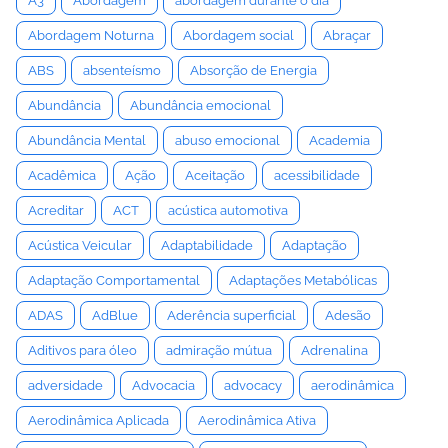
A3
Abordagem
abordagem durante o dia
Abordagem Noturna
Abordagem social
Abraçar
ABS
absenteísmo
Absorção de Energia
Abundância
Abundância emocional
Abundância Mental
abuso emocional
Academia
Acadêmica
Ação
Aceitação
acessibilidade
Acreditar
ACT
acústica automotiva
Acústica Veicular
Adaptabilidade
Adaptação
Adaptação Comportamental
Adaptações Metabólicas
ADAS
AdBlue
Aderência superficial
Adesão
Aditivos para óleo
admiração mútua
Adrenalina
adversidade
Advocacia
advocacy
aerodinâmica
Aerodinâmica Aplicada
Aerodinâmica Ativa