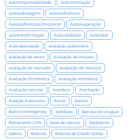
autorresponsabilidade
Autorrevelação
autossabotagem
autossuficiência
Autossuficiência Emocional
Autossuperação
autotransformação
Autovalidação
Autovalor
Autovalorização
avaliação automotiva
avaliação de ativos
Avaliação de imóveis
avaliação de mercado
Avaliação de Veículos
Avaliação Econômica
Avaliação Imobiliária
Avaliação veicular
Aventura
Averbação
Aviação Autônoma
Avivar
bairros
Bairros Emergentes
bandejas
Barraca do Uruguai
Barramento CAN
base de cálculo
Bastidores
bateria
Baterias
Baterias de Estado Sólido