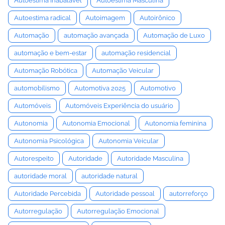
Autoestima Inabalável
Autoestima Masculina
Autoestima radical
Autoimagem
Autoirônico
Automação
automação avançada
Automação de Luxo
automação e bem-estar
automação residencial
Automação Robótica
Automação Veicular
automobilismo
Automotiva 2025
Automotivo
Automóveis
Automóveis Experiência do usuário
Autonomia
Autonomia Emocional
Autonomia feminina
Autonomia Psicológica
Autonomia Veicular
Autorespeito
Autoridade
Autoridade Masculina
autoridade moral
autoridade natural
Autoridade Percebida
Autoridade pessoal
autorreforço
Autorregulação
Autorregulação Emocional