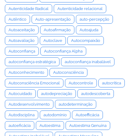
Autenticidade Radical
Autenticidade relacional
Autêntico
Auto-apresentação
auto-percepção
Autoaceitação
Autoafirmação
Autoajuda
Autoavaliação
Autoclave
Autocompaixão
Autoconfiança
Autoconfiança Alpha
autoconfiança estratégica
autoconfiança inabalável
Autoconhecimento
Autoconsciência
Autoconsciência Emocional
Autocontrole
autocrítica
Autocuidado
autodepreciação
autodescoberta
Autodesenvolvimento
autodeterminação
Autodisciplina
autodomínio
Autoefficácia
autoeficácia
Autoestima
Autoestima Genuína