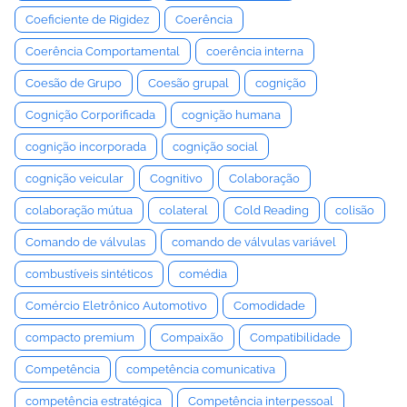
Coeficiente de Rigidez
Coerência
Coerência Comportamental
coerência interna
Coesão de Grupo
Coesão grupal
cognição
Cognição Corporificada
cognição humana
cognição incorporada
cognição social
cognição veicular
Cognitivo
Colaboração
colaboração mútua
colateral
Cold Reading
colisão
Comando de válvulas
comando de válvulas variável
combustíveis sintéticos
comédia
Comércio Eletrônico Automotivo
Comodidade
compacto premium
Compaixão
Compatibilidade
Competência
competência comunicativa
competência estratégica
Competência interpessoal