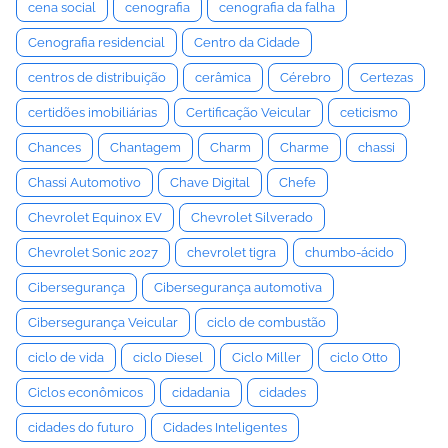
cena social
cenografia
cenografia da falha
Cenografia residencial
Centro da Cidade
centros de distribuição
cerâmica
Cérebro
Certezas
certidões imobiliárias
Certificação Veicular
ceticismo
Chances
Chantagem
Charm
Charme
chassi
Chassi Automotivo
Chave Digital
Chefe
Chevrolet Equinox EV
Chevrolet Silverado
Chevrolet Sonic 2027
chevrolet tigra
chumbo-ácido
Cibersegurança
Cibersegurança automotiva
Cibersegurança Veicular
ciclo de combustão
ciclo de vida
ciclo Diesel
Ciclo Miller
ciclo Otto
Ciclos econômicos
cidadania
cidades
cidades do futuro
Cidades Inteligentes