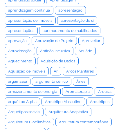
aprendizado social
Aprendizagem
aprendizagem contínua
apresentação
apresentação de imóveis
apresentação de si
apresentações
aprimoramento de habilidades
aprovação
Aprovação de Projeto
Aproveitar
Aproximação
Aptidão Inclusiva
Aquário
Aquecimento
Aquisição de Dados
Aquisição de Imóveis
Ar
Arcos Plantares
argamassa
argumento cênico
Áries
armazenamento de energia
Aromaterapia
Arousal
arquétipo Alpha
Arquétipo Masculino
Arquétipos
Arquétipos sociais
Arquitetura Adaptativa
Arquitetura Bioclimática
Arquitetura contemporânea