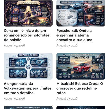
Cena um: o início de um
Porsche 718: Onde a
romance sob os holofotes
engenharia alemã
da paixão
encontra a sua alma
August 07, 2026
August 07, 2026
A engenharia da
Mitsubishi Eclipse Cross: O
Volkswagen supera limites
crossover que redefine
em todo detalhe
rotas
August 07, 2026
August 07, 2026