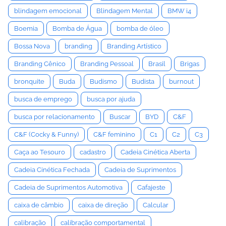
blindagem emocional
Blindagem Mental
BMW i4
Boemia
Bomba de Água
bomba de óleo
Bossa Nova
branding
Branding Artístico
Branding Cênico
Branding Pessoal
Brasil
Brigas
bronquite
Buda
Budismo
Budista
burnout
busca de emprego
busca por ajuda
busca por relacionamento
Buscar
BYD
C&F
C&F (Cocky & Funny)
C&F feminino
C1
C2
C3
Caça ao Tesouro
cadastro
Cadeia Cinética Aberta
Cadeia Cinética Fechada
Cadeia de Suprimentos
Cadeia de Suprimentos Automotiva
Cafajeste
caixa de câmbio
caixa de direção
Calcular
calibração
calibração comportamental