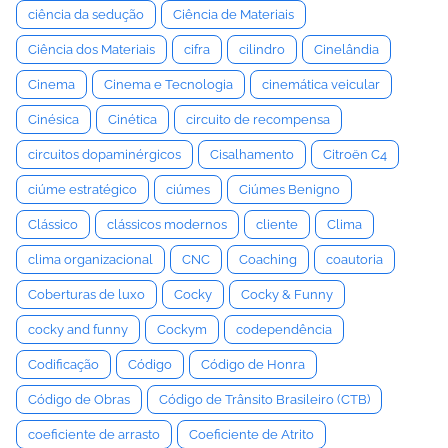
ciência da sedução
Ciência de Materiais
Ciência dos Materiais
cifra
cilindro
Cinelândia
Cinema
Cinema e Tecnologia
cinemática veicular
Cinésica
Cinética
circuito de recompensa
circuitos dopaminérgicos
Cisalhamento
Citroën C4
ciúme estratégico
ciúmes
Ciúmes Benigno
Clássico
clássicos modernos
cliente
Clima
clima organizacional
CNC
Coaching
coautoria
Coberturas de luxo
Cocky
Cocky & Funny
cocky and funny
Cockym
codependência
Codificação
Código
Código de Honra
Código de Obras
Código de Trânsito Brasileiro (CTB)
coeficiente de arrasto
Coeficiente de Atrito