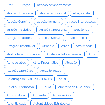
Ator
Atração
atração comportamental
atração duradoura
atração emocional
Atração fatal
Atração Genuína
atração humana
atração interpessoal
atração irresistível
Atração Ontológica
atração real
Atração relacional
Atração Sexual
atração social
Atração Sustentável
Atraente
Atrair
Atratividade
atratividade consciente
Atratividade Interpessoal
Atrito
Atrito estático
Atrito Pneumático
Atuação
Atuação Dramática
Atuação Teatral
Atualizações Over-the-Air (OTA)
Atuar
Atuária Automotiva
Audi A1
Auditoria de Qualidade
Augusto Boal
Aumento
Aura da Obra
Autenticidade
Autenticidade Estratégica