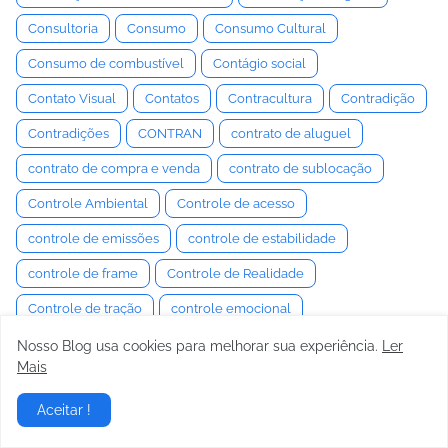
Consultoria
Consumo
Consumo Cultural
Consumo de combustível
Contágio social
Contato Visual
Contatos
Contracultura
Contradição
Contradições
CONTRAN
contrato de aluguel
contrato de compra e venda
contrato de sublocação
Controle Ambiental
Controle de acesso
controle de emissões
controle de estabilidade
controle de frame
Controle de Realidade
Controle de tração
controle emocional
Controle Estocástico
Controle Interno
Controle Motor
Nosso Blog usa cookies para melhorar sua experiência.
Ler
Mais
Controle Neuromuscular
Controle Semiativo
Aceitar !
controle social
Convenção
Convencimento