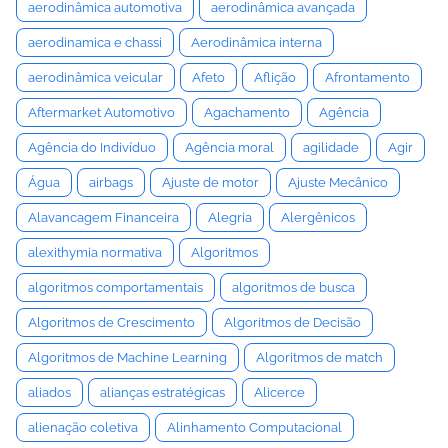
aerodinâmica automotiva
aerodinâmica avançada
aerodinamica e chassi
Aerodinâmica interna
aerodinâmica veicular
Afeto
Aflição
Afrontamento
Aftermarket Automotivo
Agachamento
Agência
Agência do Indivíduo
Agência moral
agilidade
Agir
Água
airbags
Ajuste de motor
Ajuste Mecânico
Alavancagem Financeira
Alegria
Alergênicos
alexithymia normativa
Algoritmos
algoritmos comportamentais
algoritmos de busca
Algoritmos de Crescimento
Algoritmos de Decisão
Algoritmos de Machine Learning
Algoritmos de match
aliados
alianças estratégicas
Alicerce
alienação coletiva
Alinhamento Computacional