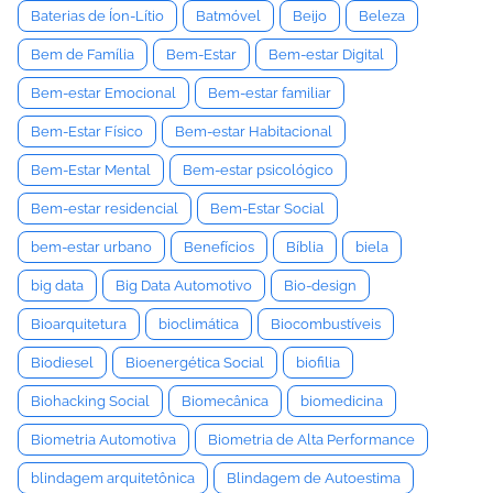
Baterias de Íon-Lítio
Batmóvel
Beijo
Beleza
Bem de Família
Bem-Estar
Bem-estar Digital
Bem-estar Emocional
Bem-estar familiar
Bem-Estar Físico
Bem-estar Habitacional
Bem-Estar Mental
Bem-estar psicológico
Bem-estar residencial
Bem-Estar Social
bem-estar urbano
Benefícios
Bíblia
biela
big data
Big Data Automotivo
Bio-design
Bioarquitetura
bioclimática
Biocombustíveis
Biodiesel
Bioenergética Social
biofilia
Biohacking Social
Biomecânica
biomedicina
Biometria Automotiva
Biometria de Alta Performance
blindagem arquitetônica
Blindagem de Autoestima