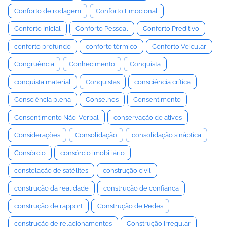
Conforto de rodagem
Conforto Emocional
Conforto Inicial
Conforto Pessoal
Conforto Preditivo
conforto profundo
conforto térmico
Conforto Veicular
Congruência
Conhecimento
Conquista
conquista material
Conquistas
consciência crítica
Consciência plena
Conselhos
Consentimento
Consentimento Não-Verbal
conservação de ativos
Considerações
Consolidação
consolidação sináptica
Consórcio
consórcio imobiliário
constelação de satélites
construção civil
construção da realidade
construção de confiança
construção de rapport
Construção de Redes
construção de relacionamentos
Construção Irregular