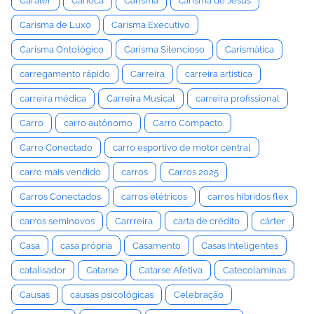
Caráter
Carioca
Carisma
carisma de Jesus
Carisma de Luxo
Carisma Executivo
Carisma Ontológico
Carisma Silencioso
Carismática
carregamento rápido
Carreira
carreira artística
carreira médica
Carreira Musical
carreira profissional
Carro
carro autônomo
Carro Compacto
Carro Conectado
carro esportivo de motor central
carro mais vendido
carros
Carros 2025
Carros Conectados
carros elétricos
carros híbridos flex
carros seminovos
Carrreira
carta de crédito
cárter
Casa
casa própria
Casamento
Casas Inteligentes
catalisador
Catarse
Catarse Afetiva
Catecolaminas
Causas
causas psicológicas
Celebração