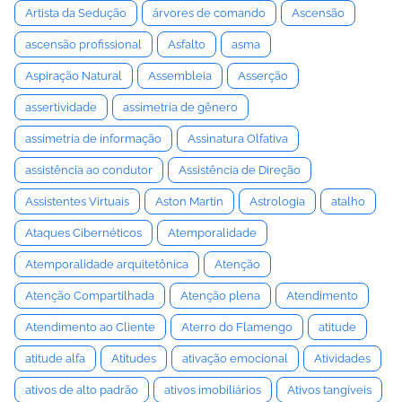
Artista da Sedução
árvores de comando
Ascensão
ascensão profissional
Asfalto
asma
Aspiração Natural
Assembleia
Asserção
assertividade
assimetria de gênero
assimetria de informação
Assinatura Olfativa
assistência ao condutor
Assistência de Direção
Assistentes Virtuais
Aston Martin
Astrologia
atalho
Ataques Cibernéticos
Atemporalidade
Atemporalidade arquitetônica
Atenção
Atenção Compartilhada
Atenção plena
Atendimento
Atendimento ao Cliente
Aterro do Flamengo
atitude
atitude alfa
Atitudes
ativação emocional
Atividades
ativos de alto padrão
ativos imobiliários
Ativos tangíveis