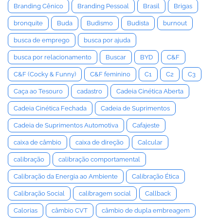
Branding Cênico
Branding Pessoal
Brasil
Brigas
bronquite
Buda
Budismo
Budista
burnout
busca de emprego
busca por ajuda
busca por relacionamento
Buscar
BYD
C&F
C&F (Cocky & Funny)
C&F feminino
C1
C2
C3
Caça ao Tesouro
cadastro
Cadeia Cinética Aberta
Cadeia Cinética Fechada
Cadeia de Suprimentos
Cadeia de Suprimentos Automotiva
Cafajeste
caixa de câmbio
caixa de direção
Calcular
calibração
calibração comportamental
Calibração da Energia ao Ambiente
Calibração Ética
Calibração Social
calibragem social
Callback
Calorias
câmbio CVT
câmbio de dupla embreagem