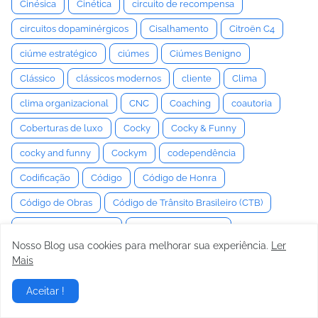
Cinésica
Cinética
circuito de recompensa
circuitos dopaminérgicos
Cisalhamento
Citroën C4
ciúme estratégico
ciúmes
Ciúmes Benigno
Clássico
clássicos modernos
cliente
Clima
clima organizacional
CNC
Coaching
coautoria
Coberturas de luxo
Cocky
Cocky & Funny
cocky and funny
Cockym
codependência
Codificação
Código
Código de Honra
Código de Obras
Código de Trânsito Brasileiro (CTB)
coeficiente de arrasto
Coeficiente de Atrito
Nosso Blog usa cookies para melhorar sua experiência.
Ler
Coeficiente de Rigidez
Coerência
Mais
Coerência Comportamental
coerência interna
Aceitar !
Coesão de Grupo
Coesão grupal
cognição