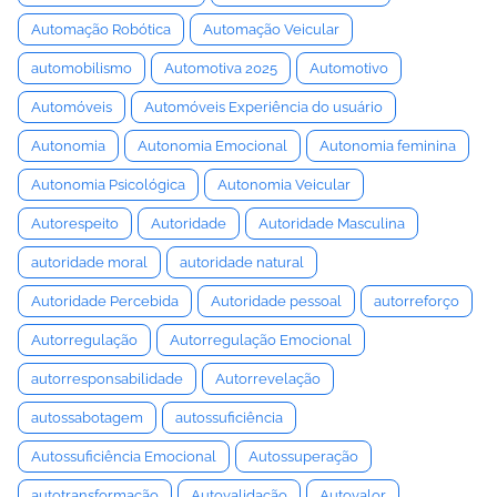
Automação Robótica
Automação Veicular
automobilismo
Automotiva 2025
Automotivo
Automóveis
Automóveis Experiência do usuário
Autonomia
Autonomia Emocional
Autonomia feminina
Autonomia Psicológica
Autonomia Veicular
Autorespeito
Autoridade
Autoridade Masculina
autoridade moral
autoridade natural
Autoridade Percebida
Autoridade pessoal
autorreforço
Autorregulação
Autorregulação Emocional
autorresponsabilidade
Autorrevelação
autossabotagem
autossuficiência
Autossuficiência Emocional
Autossuperação
autotransformação
Autovalidação
Autovalor