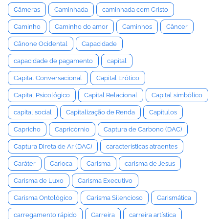
Câmeras
Caminhada
caminhada com Cristo
Caminho
Caminho do amor
Caminhos
Câncer
Cânone Ocidental
Capacidade
capacidade de pagamento
capital
Capital Conversacional
Capital Erótico
Capital Psicológico
Capital Relacional
Capital simbólico
capital social
Capitalização de Renda
Capítulos
Capricho
Capricórnio
Captura de Carbono (DAC)
Captura Direta de Ar (DAC)
características atraentes
Caráter
Carioca
Carisma
carisma de Jesus
Carisma de Luxo
Carisma Executivo
Carisma Ontológico
Carisma Silencioso
Carismática
carregamento rápido
Carreira
carreira artística