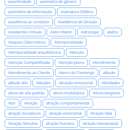
assertividade
assimetria de gênero
assimetria de informação
Assinatura Olfativa
assistência ao condutor
Assistência de Direção
Assistentes Virtuais
Aston Martin
Astrologia
atalho
Ataques Cibernéticos
Atemporalidade
Atemporalidade arquitetônica
Atenção
Atenção Compartilhada
Atenção plena
Atendimento
Atendimento ao Cliente
Aterro do Flamengo
atitude
atitude alfa
Atitudes
ativação emocional
Atividades
ativos de alto padrão
ativos imobiliários
Ativos tangíveis
Ator
Atração
atração comportamental
atração duradoura
atração emocional
Atração fatal
Atração Genuína
atração humana
atração interpessoal