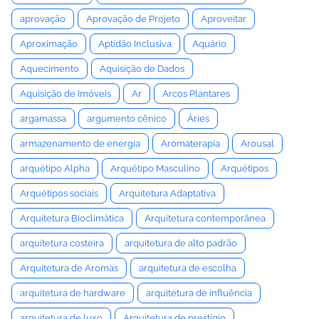
aprovação
Aprovação de Projeto
Aproveitar
Aproximação
Aptidão Inclusiva
Aquário
Aquecimento
Aquisição de Dados
Aquisição de Imóveis
Ar
Arcos Plantares
argamassa
argumento cênico
Áries
armazenamento de energia
Aromaterapia
Arousal
arquétipo Alpha
Arquétipo Masculino
Arquétipos
Arquétipos sociais
Arquitetura Adaptativa
Arquitetura Bioclimática
Arquitetura contemporânea
arquitetura costeira
arquitetura de alto padrão
Arquitetura de Aromas
arquitetura de escolha
arquitetura de hardware
arquitetura de influência
arquitetura de luxo
Arquitetura de prestígio