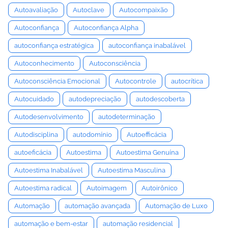
Autoavaliação
Autoclave
Autocompaixão
Autoconfiança
Autoconfiança Alpha
autoconfiança estratégica
autoconfiança inabalável
Autoconhecimento
Autoconsciência
Autoconsciência Emocional
Autocontrole
autocrítica
Autocuidado
autodepreciação
autodescoberta
Autodesenvolvimento
autodeterminação
Autodisciplina
autodomínio
Autoefficácia
autoeficácia
Autoestima
Autoestima Genuína
Autoestima Inabalável
Autoestima Masculina
Autoestima radical
Autoimagem
Autoirônico
Automação
automação avançada
Automação de Luxo
automação e bem-estar
automação residencial