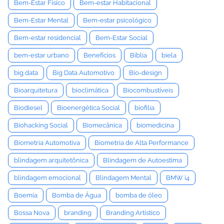
Bem-Estar Físico
Bem-estar Habitacional
Bem-Estar Mental
Bem-estar psicológico
Bem-estar residencial
Bem-Estar Social
bem-estar urbano
Benefícios
Bíblia
biela
big data
Big Data Automotivo
Bio-design
Bioarquitetura
bioclimática
Biocombustíveis
Biodiesel
Bioenergética Social
biofilia
Biohacking Social
Biomecânica
biomedicina
Biometria Automotiva
Biometria de Alta Performance
blindagem arquitetônica
Blindagem de Autoestima
blindagem emocional
Blindagem Mental
BMW i4
Boemia
Bomba de Água
bomba de óleo
Bossa Nova
branding
Branding Artístico