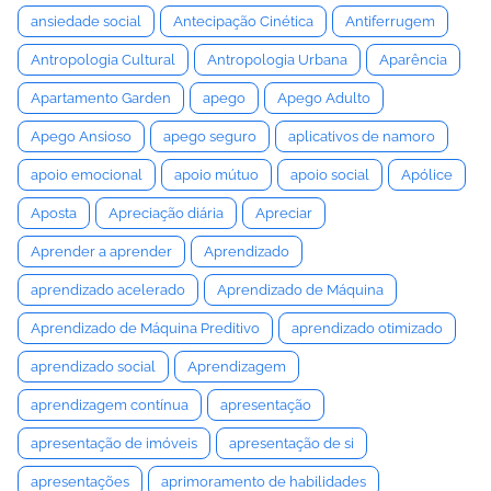
ansiedade social
Antecipação Cinética
Antiferrugem
Antropologia Cultural
Antropologia Urbana
Aparência
Apartamento Garden
apego
Apego Adulto
Apego Ansioso
apego seguro
aplicativos de namoro
apoio emocional
apoio mútuo
apoio social
Apólice
Aposta
Apreciação diária
Apreciar
Aprender a aprender
Aprendizado
aprendizado acelerado
Aprendizado de Máquina
Aprendizado de Máquina Preditivo
aprendizado otimizado
aprendizado social
Aprendizagem
aprendizagem contínua
apresentação
apresentação de imóveis
apresentação de si
apresentações
aprimoramento de habilidades