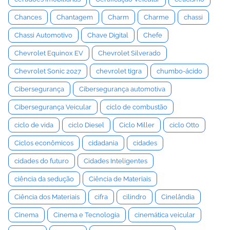
Chances
Chantagem
Charm
Charme
chassi
Chassi Automotivo
Chave Digital
Chefe
Chevrolet Equinox EV
Chevrolet Silverado
Chevrolet Sonic 2027
chevrolet tigra
chumbo-ácido
Cibersegurança
Cibersegurança automotiva
Cibersegurança Veicular
ciclo de combustão
ciclo de vida
ciclo Diesel
Ciclo Miller
ciclo Otto
Ciclos econômicos
cidadania
cidades
cidades do futuro
Cidades Inteligentes
ciência da sedução
Ciência de Materiais
Ciência dos Materiais
cifra
cilindro
Cinelândia
Cinema
Cinema e Tecnologia
cinemática veicular