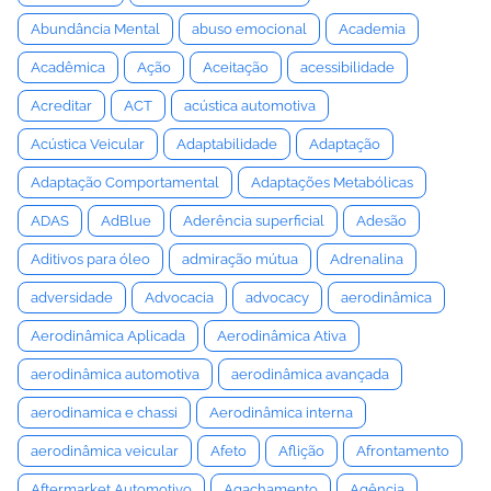
Abundância Mental
abuso emocional
Academia
Acadêmica
Ação
Aceitação
acessibilidade
Acreditar
ACT
acústica automotiva
Acústica Veicular
Adaptabilidade
Adaptação
Adaptação Comportamental
Adaptações Metabólicas
ADAS
AdBlue
Aderência superficial
Adesão
Aditivos para óleo
admiração mútua
Adrenalina
adversidade
Advocacia
advocacy
aerodinâmica
Aerodinâmica Aplicada
Aerodinâmica Ativa
aerodinâmica automotiva
aerodinâmica avançada
aerodinamica e chassi
Aerodinâmica interna
aerodinâmica veicular
Afeto
Aflição
Afrontamento
Aftermarket Automotivo
Agachamento
Agência