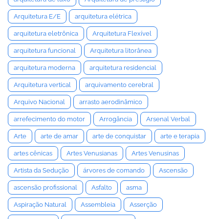
Arquitetura E/E
arquitetura elétrica
arquitetura eletrônica
Arquitetura Flexível
arquitetura funcional
Arquitetura litorânea
arquitetura moderna
arquitetura residencial
Arquitetura vertical
arquivamento cerebral
Arquivo Nacional
arrasto aerodinâmico
arrefecimento do motor
Arrogância
Arsenal Verbal
Arte
arte de amar
arte de conquistar
arte e terapia
artes cênicas
Artes Venusianas
Artes Venusinas
Artista da Sedução
árvores de comando
Ascensão
ascensão profissional
Asfalto
asma
Aspiração Natural
Assembleia
Asserção