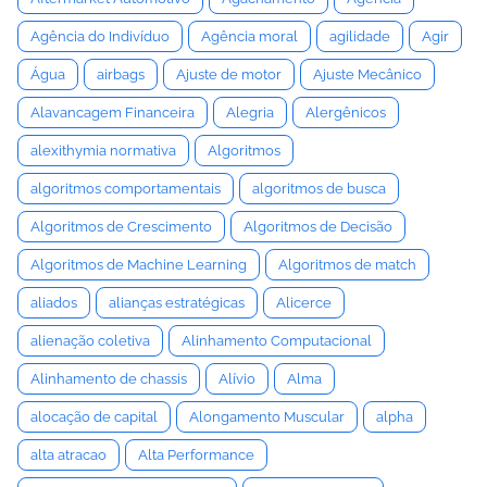
Agência do Indivíduo
Agência moral
agilidade
Agir
Água
airbags
Ajuste de motor
Ajuste Mecânico
Alavancagem Financeira
Alegria
Alergênicos
alexithymia normativa
Algoritmos
algoritmos comportamentais
algoritmos de busca
Algoritmos de Crescimento
Algoritmos de Decisão
Algoritmos de Machine Learning
Algoritmos de match
aliados
alianças estratégicas
Alicerce
alienação coletiva
Alinhamento Computacional
Alinhamento de chassis
Alívio
Alma
alocação de capital
Alongamento Muscular
alpha
alta atracao
Alta Performance