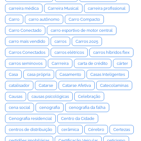
carreira médica
Carreira Musical
carreira profissional
Carro
carro autônomo
Carro Compacto
Carro Conectado
carro esportivo de motor central
carro mais vendido
carros
Carros 2025
Carros Conectados
carros elétricos
carros híbridos flex
carros seminovos
Carrreira
carta de crédito
cárter
Casa
casa própria
Casamento
Casas Inteligentes
catalisador
Catarse
Catarse Afetiva
Catecolaminas
Causas
causas psicológicas
Celebração
cena social
cenografia
cenografia da falha
Cenografia residencial
Centro da Cidade
centros de distribuição
cerâmica
Cérebro
Certezas
certidões imobiliárias
Certificação Veicular
ceticismo