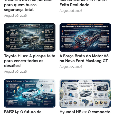
Volvo é a escolha perfeita
Mercedes-Benz: O Futuro
para quem busca
Feito Realidade
segurança total
August 06, 2026
August 06, 2026
Toyota Hilux: A picape feita
A Força Bruta do Motor V8
para vencer todos os
no Novo Ford Mustang GT
desafios!
August 05, 2026
August 06, 2026
BMW i4: O futuro da
Hyundai HB20: O compacto