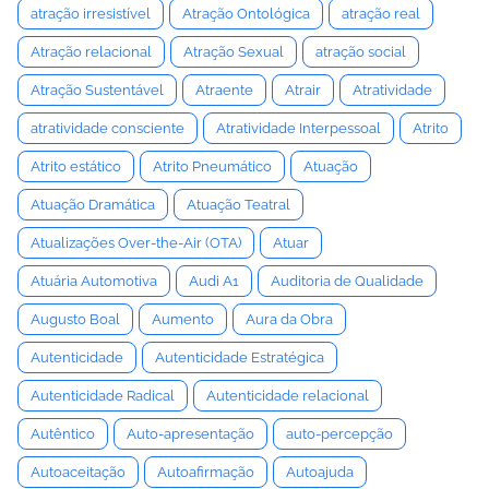
atração irresistível
Atração Ontológica
atração real
Atração relacional
Atração Sexual
atração social
Atração Sustentável
Atraente
Atrair
Atratividade
atratividade consciente
Atratividade Interpessoal
Atrito
Atrito estático
Atrito Pneumático
Atuação
Atuação Dramática
Atuação Teatral
Atualizações Over-the-Air (OTA)
Atuar
Atuária Automotiva
Audi A1
Auditoria de Qualidade
Augusto Boal
Aumento
Aura da Obra
Autenticidade
Autenticidade Estratégica
Autenticidade Radical
Autenticidade relacional
Autêntico
Auto-apresentação
auto-percepção
Autoaceitação
Autoafirmação
Autoajuda