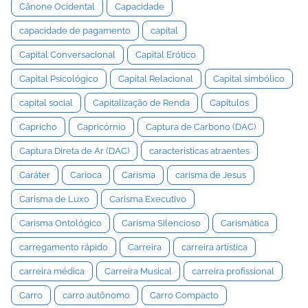
Cânone Ocidental
Capacidade
capacidade de pagamento
capital
Capital Conversacional
Capital Erótico
Capital Psicológico
Capital Relacional
Capital simbólico
capital social
Capitalização de Renda
Capítulos
Capricho
Capricórnio
Captura de Carbono (DAC)
Captura Direta de Ar (DAC)
características atraentes
Caráter
Carioca
Carisma
carisma de Jesus
Carisma de Luxo
Carisma Executivo
Carisma Ontológico
Carisma Silencioso
Carismática
carregamento rápido
Carreira
carreira artística
carreira médica
Carreira Musical
carreira profissional
Carro
carro autônomo
Carro Compacto