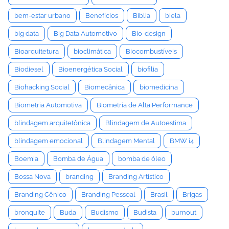
bem-estar urbano
Benefícios
Bíblia
biela
big data
Big Data Automotivo
Bio-design
Bioarquitetura
bioclimática
Biocombustíveis
Biodiesel
Bioenergética Social
biofilia
Biohacking Social
Biomecânica
biomedicina
Biometria Automotiva
Biometria de Alta Performance
blindagem arquitetônica
Blindagem de Autoestima
blindagem emocional
Blindagem Mental
BMW i4
Boemia
Bomba de Água
bomba de óleo
Bossa Nova
branding
Branding Artístico
Branding Cênico
Branding Pessoal
Brasil
Brigas
bronquite
Buda
Budismo
Budista
burnout