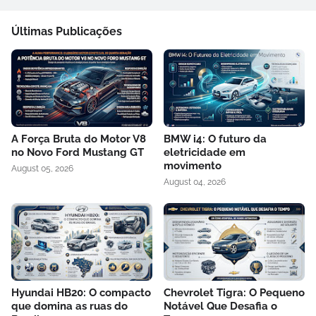
Últimas Publicações
A Força Bruta do Motor V8
BMW i4: O futuro da
no Novo Ford Mustang GT
eletricidade em
movimento
August 05, 2026
August 04, 2026
Hyundai HB20: O compacto
Chevrolet Tigra: O Pequeno
que domina as ruas do
Notável Que Desafia o