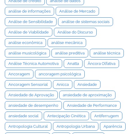
Análise de crédito
análise de dados
análise de informações
Análise de Mercado
Análise de Sensibilidade
análise de sistemas sociais
Análise de Viabilidade
Análise do Discurso
análise econômica
análise mecânica
análise musicológica
análise preditiva
análise técnica
Análise Técnica Automotiva
Anatta
Âncora Olfativa
Ancoragem
ancoragem psicológica
Ancoragem Sensorial
Anicca
Ansiedade
Ansiedade de Aprovação
ansiedade de aproximação
ansiedade de desempenho
Ansiedade de Performance
ansiedade social
Antecipação Cinética
Antiferrugem
Antropologia Cultural
Antropologia Urbana
Aparência