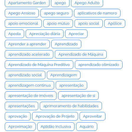
Apartamento Garden
apego
Apego Adulto
Apego Ansioso
apego seguro
aplicativos de namoro
apoio emocional
apoio mútuo
apoio social
Apólice
Aposta
Apreciação diária
Apreciar
Aprender a aprender
Aprendizado
aprendizado acelerado
Aprendizado de Máquina
Aprendizado de Máquina Preditivo
aprendizado otimizado
aprendizado social
Aprendizagem
aprendizagem contínua
apresentação
apresentação de imóveis
apresentação de si
apresentações
aprimoramento de habilidades
aprovação
Aprovação de Projeto
Aproveitar
Aproximação
Aptidão Inclusiva
Aquário