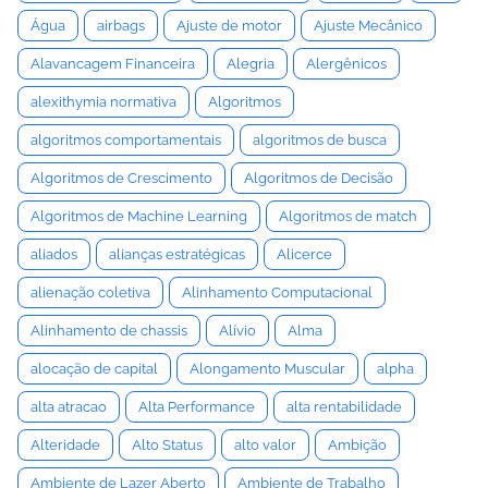
Água
airbags
Ajuste de motor
Ajuste Mecânico
Alavancagem Financeira
Alegria
Alergênicos
alexithymia normativa
Algoritmos
algoritmos comportamentais
algoritmos de busca
Algoritmos de Crescimento
Algoritmos de Decisão
Algoritmos de Machine Learning
Algoritmos de match
aliados
alianças estratégicas
Alicerce
alienação coletiva
Alinhamento Computacional
Alinhamento de chassis
Alívio
Alma
alocação de capital
Alongamento Muscular
alpha
alta atracao
Alta Performance
alta rentabilidade
Alteridade
Alto Status
alto valor
Ambição
Ambiente de Lazer Aberto
Ambiente de Trabalho