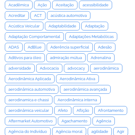
Acadêmica
Ação
Aceitação
acessibilidade
Acreditar
ACT
acústica automotiva
Acústica Veicular
Adaptabilidade
Adaptação
Adaptação Comportamental
Adaptações Metabólicas
ADAS
AdBlue
Aderência superficial
Adesão
Aditivos para óleo
admiração mútua
Adrenalina
adversidade
Advocacia
advocacy
aerodinâmica
Aerodinâmica Aplicada
Aerodinâmica Ativa
aerodinâmica automotiva
aerodinâmica avançada
aerodinamica e chassi
Aerodinâmica interna
aerodinâmica veicular
Afeto
Aflição
Afrontamento
Aftermarket Automotivo
Agachamento
Agência
Agência do Indivíduo
Agência moral
agilidade
Agir