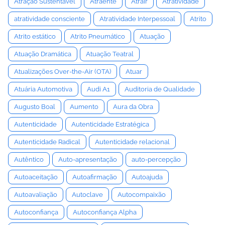
Atração Sustentável
Atraente
Atrair
Atratividade
atratividade consciente
Atratividade Interpessoal
Atrito
Atrito estático
Atrito Pneumático
Atuação
Atuação Dramática
Atuação Teatral
Atualizações Over-the-Air (OTA)
Atuar
Atuária Automotiva
Audi A1
Auditoria de Qualidade
Augusto Boal
Aumento
Aura da Obra
Autenticidade
Autenticidade Estratégica
Autenticidade Radical
Autenticidade relacional
Autêntico
Auto-apresentação
auto-percepção
Autoaceitação
Autoafirmação
Autoajuda
Autoavaliação
Autoclave
Autocompaixão
Autoconfiança
Autoconfiança Alpha