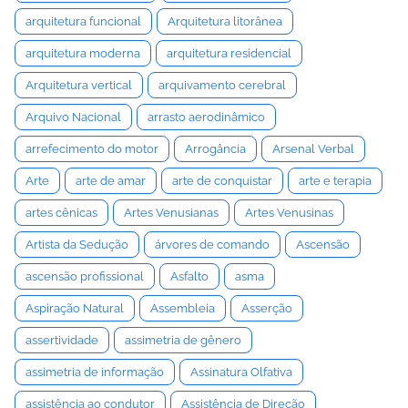
arquitetura funcional
Arquitetura litorânea
arquitetura moderna
arquitetura residencial
Arquitetura vertical
arquivamento cerebral
Arquivo Nacional
arrasto aerodinâmico
arrefecimento do motor
Arrogância
Arsenal Verbal
Arte
arte de amar
arte de conquistar
arte e terapia
artes cênicas
Artes Venusianas
Artes Venusinas
Artista da Sedução
árvores de comando
Ascensão
ascensão profissional
Asfalto
asma
Aspiração Natural
Assembleia
Asserção
assertividade
assimetria de gênero
assimetria de informação
Assinatura Olfativa
assistência ao condutor
Assistência de Direção