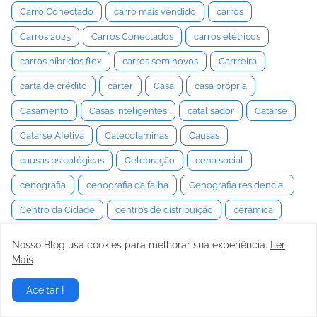
Carro Conectado
carro mais vendido
carros
Carros 2025
Carros Conectados
carros elétricos
carros híbridos flex
carros seminovos
Carrreira
carta de crédito
cárter
Casa
casa própria
Casamento
Casas Inteligentes
catalisador
Catarse
Catarse Afetiva
Catecolaminas
Causas
causas psicológicas
Celebração
cena social
cenografia
cenografia da falha
Cenografia residencial
Centro da Cidade
centros de distribuição
cerâmica
Cérebro
Certezas
certidões imobiliárias
Nosso Blog usa cookies para melhorar sua experiência.
Ler
Certificação Veicular
ceticismo
Chances
Mais
Chantagem
Charm
Charme
chassi
Aceitar !
Chassi Automotivo
Chave Digital
Chefe