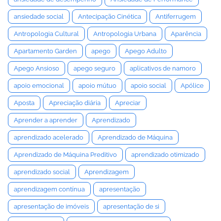
ansiedade social
Antecipação Cinética
Antiferrugem
Antropologia Cultural
Antropologia Urbana
Aparência
Apartamento Garden
apego
Apego Adulto
Apego Ansioso
apego seguro
aplicativos de namoro
apoio emocional
apoio mútuo
apoio social
Apólice
Aposta
Apreciação diária
Apreciar
Aprender a aprender
Aprendizado
aprendizado acelerado
Aprendizado de Máquina
Aprendizado de Máquina Preditivo
aprendizado otimizado
aprendizado social
Aprendizagem
aprendizagem contínua
apresentação
apresentação de imóveis
apresentação de si