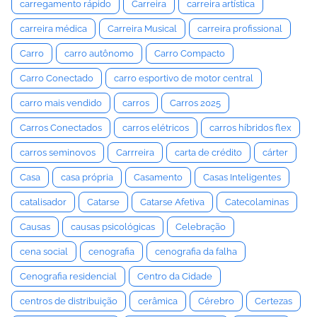
carregamento rápido
Carreira
carreira artística
carreira médica
Carreira Musical
carreira profissional
Carro
carro autônomo
Carro Compacto
Carro Conectado
carro esportivo de motor central
carro mais vendido
carros
Carros 2025
Carros Conectados
carros elétricos
carros híbridos flex
carros seminovos
Carrreira
carta de crédito
cárter
Casa
casa própria
Casamento
Casas Inteligentes
catalisador
Catarse
Catarse Afetiva
Catecolaminas
Causas
causas psicológicas
Celebração
cena social
cenografia
cenografia da falha
Cenografia residencial
Centro da Cidade
centros de distribuição
cerâmica
Cérebro
Certezas