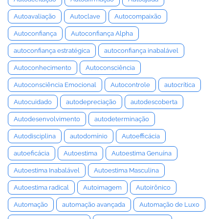
Autoavaliação
Autoclave
Autocompaixão
Autoconfiança
Autoconfiança Alpha
autoconfiança estratégica
autoconfiança inabalável
Autoconhecimento
Autoconsciência
Autoconsciência Emocional
Autocontrole
autocrítica
Autocuidado
autodepreciação
autodescoberta
Autodesenvolvimento
autodeterminação
Autodisciplina
autodomínio
Autoefficácia
autoeficácia
Autoestima
Autoestima Genuína
Autoestima Inabalável
Autoestima Masculina
Autoestima radical
Autoimagem
Autoirônico
Automação
automação avançada
Automação de Luxo