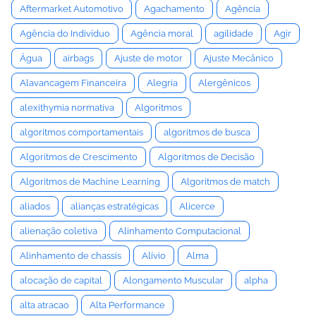
Aftermarket Automotivo
Agachamento
Agência
Agência do Indivíduo
Agência moral
agilidade
Agir
Água
airbags
Ajuste de motor
Ajuste Mecânico
Alavancagem Financeira
Alegria
Alergênicos
alexithymia normativa
Algoritmos
algoritmos comportamentais
algoritmos de busca
Algoritmos de Crescimento
Algoritmos de Decisão
Algoritmos de Machine Learning
Algoritmos de match
aliados
alianças estratégicas
Alicerce
alienação coletiva
Alinhamento Computacional
Alinhamento de chassis
Alívio
Alma
alocação de capital
Alongamento Muscular
alpha
alta atracao
Alta Performance