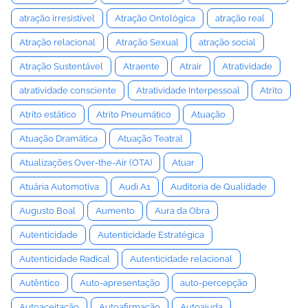
atração irresistível
Atração Ontológica
atração real
Atração relacional
Atração Sexual
atração social
Atração Sustentável
Atraente
Atrair
Atratividade
atratividade consciente
Atratividade Interpessoal
Atrito
Atrito estático
Atrito Pneumático
Atuação
Atuação Dramática
Atuação Teatral
Atualizações Over-the-Air (OTA)
Atuar
Atuária Automotiva
Audi A1
Auditoria de Qualidade
Augusto Boal
Aumento
Aura da Obra
Autenticidade
Autenticidade Estratégica
Autenticidade Radical
Autenticidade relacional
Autêntico
Auto-apresentação
auto-percepção
Autoaceitação
Autoafirmação
Autoajuda