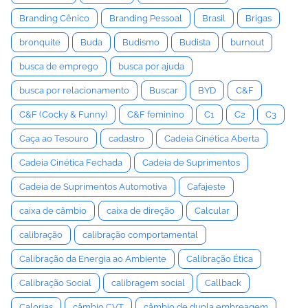
Branding Cênico
Branding Pessoal
Brasil
Brigas
bronquite
Buda
Budismo
Budista
burnout
busca de emprego
busca por ajuda
busca por relacionamento
Buscar
BYD
C&F
C&F (Cocky & Funny)
C&F feminino
C1
C2
C3
Caça ao Tesouro
cadastro
Cadeia Cinética Aberta
Cadeia Cinética Fechada
Cadeia de Suprimentos
Cadeia de Suprimentos Automotiva
Cafajeste
caixa de câmbio
caixa de direção
Calcular
calibração
calibração comportamental
Calibração da Energia ao Ambiente
Calibração Ética
Calibração Social
calibragem social
Callback
Calorias
câmbio CVT
câmbio de dupla embreagem