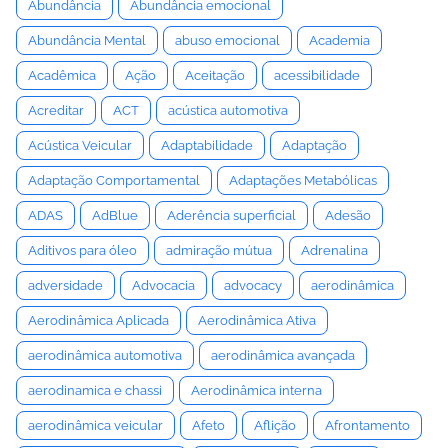
Abundância
Abundância emocional
Abundância Mental
abuso emocional
Academia
Acadêmica
Ação
Aceitação
acessibilidade
Acreditar
ACT
acústica automotiva
Acústica Veicular
Adaptabilidade
Adaptação
Adaptação Comportamental
Adaptações Metabólicas
ADAS
AdBlue
Aderência superficial
Adesão
Aditivos para óleo
admiração mútua
Adrenalina
adversidade
Advocacia
advocacy
aerodinâmica
Aerodinâmica Aplicada
Aerodinâmica Ativa
aerodinâmica automotiva
aerodinâmica avançada
aerodinamica e chassi
Aerodinâmica interna
aerodinâmica veicular
Afeto
Aflição
Afrontamento