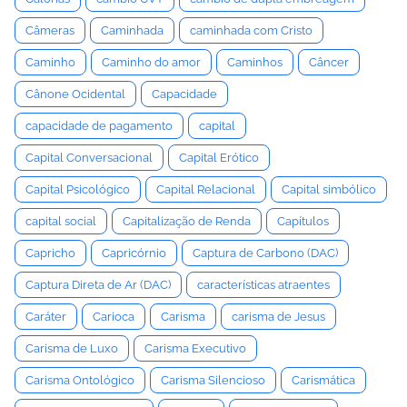
Câmeras
Caminhada
caminhada com Cristo
Caminho
Caminho do amor
Caminhos
Câncer
Cânone Ocidental
Capacidade
capacidade de pagamento
capital
Capital Conversacional
Capital Erótico
Capital Psicológico
Capital Relacional
Capital simbólico
capital social
Capitalização de Renda
Capítulos
Capricho
Capricórnio
Captura de Carbono (DAC)
Captura Direta de Ar (DAC)
características atraentes
Caráter
Carioca
Carisma
carisma de Jesus
Carisma de Luxo
Carisma Executivo
Carisma Ontológico
Carisma Silencioso
Carismática