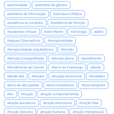
assertividade
assimetria de gênero
assimetria de informação
Assinatura Olfativa
assistência ao condutor
Assistência de Direção
Assistentes Virtuais
Aston Martin
Astrologia
atalho
Ataques Cibernéticos
Atemporalidade
Atemporalidade arquitetônica
Atenção
Atenção Compartilhada
Atenção plena
Atendimento
Atendimento ao Cliente
Aterro do Flamengo
atitude
atitude alfa
Atitudes
ativação emocional
Atividades
ativos de alto padrão
ativos imobiliários
Ativos tangíveis
Ator
Atração
atração comportamental
atração duradoura
atração emocional
Atração fatal
Atração Genuína
atração humana
atração interpessoal