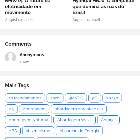
BMW i4: O futuro da
Hyundai HB20: O compacto
eletricidade em
que domina as ruas do
movimento
Brasil
August 04, 2026
August 04, 2026
Comments
Anonymous
show
Main Tags
10 Mandamentos
2026
4MATIC
5G
70/30
A3
Abordagem
abordagem durante o dia
Abordagem Noturna
Abordagem social
Abraçar
ABS
absenteísmo
Absorção de Energia