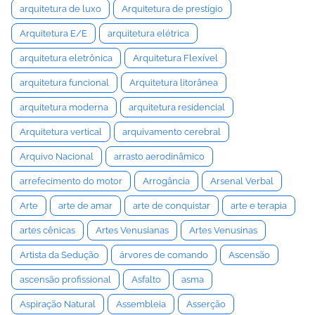
arquitetura de luxo
Arquitetura de prestígio
Arquitetura E/E
arquitetura elétrica
arquitetura eletrônica
Arquitetura Flexível
arquitetura funcional
Arquitetura litorânea
arquitetura moderna
arquitetura residencial
Arquitetura vertical
arquivamento cerebral
Arquivo Nacional
arrasto aerodinâmico
arrefecimento do motor
Arrogância
Arsenal Verbal
Arte
arte de amar
arte de conquistar
arte e terapia
artes cênicas
Artes Venusianas
Artes Venusinas
Artista da Sedução
árvores de comando
Ascensão
ascensão profissional
Asfalto
asma
Aspiração Natural
Assembleia
Asserção