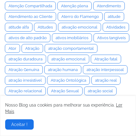
Atenção Compartilhada
Atenção plena
Atendimento
Atendimento ao Cliente
Aterro do Flamengo
atitude
atitude alfa
Atitudes
ativação emocional
Atividades
ativos de alto padrão
ativos imobiliários
Ativos tangíveis
Ator
Atração
atração comportamental
atração duradoura
atração emocional
Atração fatal
Atração Genuína
atração humana
atração interpessoal
atração irresistível
Atração Ontológica
atração real
Atração relacional
Atração Sexual
atração social
Atração Sustentável
Atraente
Atrair
Atratividade
Nosso Blog usa cookies para melhorar sua experiência.
Ler
Mais
atratividade consciente
Atratividade Interpessoal
Atrito
Atrito estático
Atrito Pneumático
Atuação
Aceitar !
Atuação Dramática
Atuação Teatral