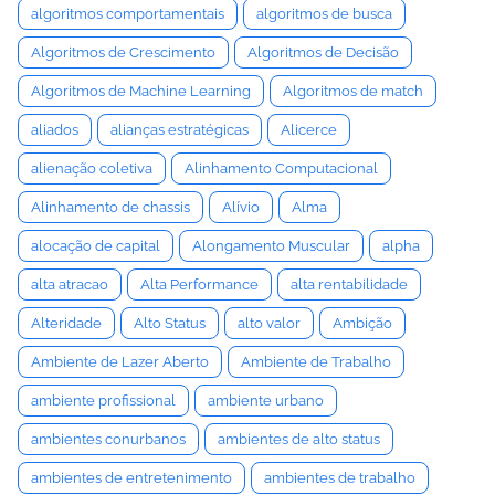
algoritmos comportamentais
algoritmos de busca
Algoritmos de Crescimento
Algoritmos de Decisão
Algoritmos de Machine Learning
Algoritmos de match
aliados
alianças estratégicas
Alicerce
alienação coletiva
Alinhamento Computacional
Alinhamento de chassis
Alívio
Alma
alocação de capital
Alongamento Muscular
alpha
alta atracao
Alta Performance
alta rentabilidade
Alteridade
Alto Status
alto valor
Ambição
Ambiente de Lazer Aberto
Ambiente de Trabalho
ambiente profissional
ambiente urbano
ambientes conurbanos
ambientes de alto status
ambientes de entretenimento
ambientes de trabalho