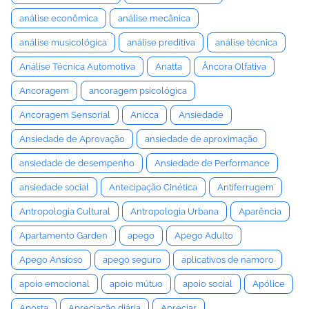
análise econômica
análise mecânica
análise musicológica
análise preditiva
análise técnica
Análise Técnica Automotiva
Anatta
Âncora Olfativa
Ancoragem
ancoragem psicológica
Ancoragem Sensorial
Anicca
Ansiedade
Ansiedade de Aprovação
ansiedade de aproximação
ansiedade de desempenho
Ansiedade de Performance
ansiedade social
Antecipação Cinética
Antiferrugem
Antropologia Cultural
Antropologia Urbana
Aparência
Apartamento Garden
apego
Apego Adulto
Apego Ansioso
apego seguro
aplicativos de namoro
apoio emocional
apoio mútuo
apoio social
Apólice
Aposta
Apreciação diária
Apreciar