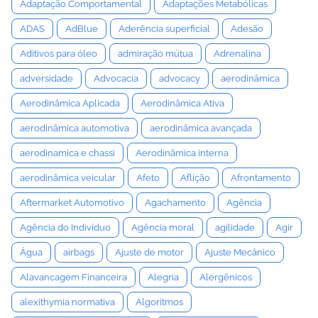
Adaptação Comportamental
Adaptações Metabólicas
ADAS
AdBlue
Aderência superficial
Adesão
Aditivos para óleo
admiração mútua
Adrenalina
adversidade
Advocacia
advocacy
aerodinâmica
Aerodinâmica Aplicada
Aerodinâmica Ativa
aerodinâmica automotiva
aerodinâmica avançada
aerodinamica e chassi
Aerodinâmica interna
aerodinâmica veicular
Afeto
Aflição
Afrontamento
Aftermarket Automotivo
Agachamento
Agência
Agência do Indivíduo
Agência moral
agilidade
Agir
Água
airbags
Ajuste de motor
Ajuste Mecânico
Alavancagem Financeira
Alegria
Alergênicos
alexithymia normativa
Algoritmos