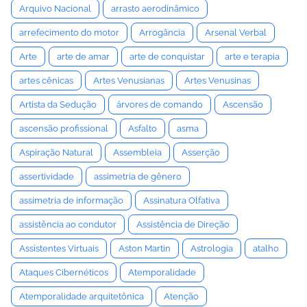
Arquivo Nacional
arrasto aerodinâmico
arrefecimento do motor
Arrogância
Arsenal Verbal
Arte
arte de amar
arte de conquistar
arte e terapia
artes cênicas
Artes Venusianas
Artes Venusinas
Artista da Sedução
árvores de comando
Ascensão
ascensão profissional
Asfalto
asma
Aspiração Natural
Assembleia
Asserção
assertividade
assimetria de gênero
assimetria de informação
Assinatura Olfativa
assistência ao condutor
Assistência de Direção
Assistentes Virtuais
Aston Martin
Astrologia
atalho
Ataques Cibernéticos
Atemporalidade
Atemporalidade arquitetônica
Atenção