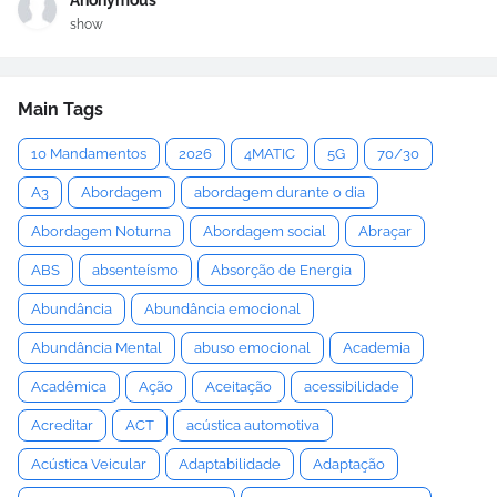
Anonymous
show
Main Tags
10 Mandamentos
2026
4MATIC
5G
70/30
A3
Abordagem
abordagem durante o dia
Abordagem Noturna
Abordagem social
Abraçar
ABS
absenteísmo
Absorção de Energia
Abundância
Abundância emocional
Abundância Mental
abuso emocional
Academia
Acadêmica
Ação
Aceitação
acessibilidade
Acreditar
ACT
acústica automotiva
Acústica Veicular
Adaptabilidade
Adaptação