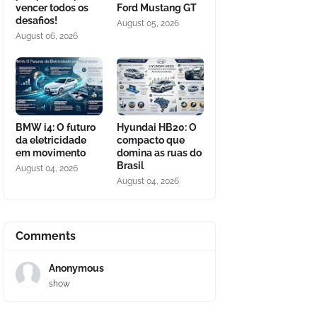
vencer todos os
Ford Mustang GT
desafios!
August 05, 2026
August 06, 2026
BMW i4: O futuro
Hyundai HB20: O
da eletricidade
compacto que
em movimento
domina as ruas do
Brasil
August 04, 2026
August 04, 2026
Comments
Anonymous
show