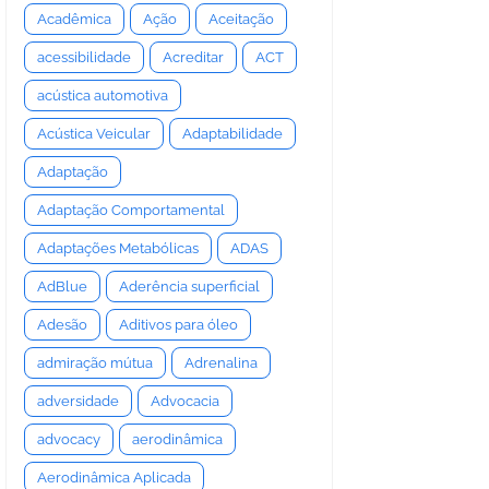
Acadêmica
Ação
Aceitação
acessibilidade
Acreditar
ACT
acústica automotiva
Acústica Veicular
Adaptabilidade
Adaptação
Adaptação Comportamental
Adaptações Metabólicas
ADAS
AdBlue
Aderência superficial
Adesão
Aditivos para óleo
admiração mútua
Adrenalina
adversidade
Advocacia
advocacy
aerodinâmica
Aerodinâmica Aplicada