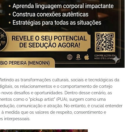
etindo as transformações culturais, sociais e tecnológicas da
gitais, os relacionamentos e o comportamento de cortejo
 novos desafios e oportunidades. Dentro desse cenário, as
mentos como o "pickup artist" (PUA), surgem como uma
edução, comunicação e atração. No entanto, é crucial entender
, à medida que os valores de respeito, consentimento e
s interpessoais.