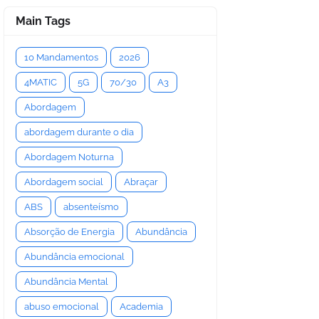
Main Tags
10 Mandamentos
2026
4MATIC
5G
70/30
A3
Abordagem
abordagem durante o dia
Abordagem Noturna
Abordagem social
Abraçar
ABS
absenteísmo
Absorção de Energia
Abundância
Abundância emocional
Abundância Mental
abuso emocional
Academia