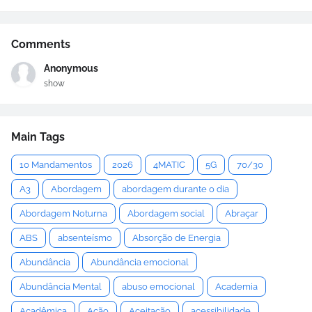
Comments
Anonymous
show
Main Tags
10 Mandamentos
2026
4MATIC
5G
70/30
A3
Abordagem
abordagem durante o dia
Abordagem Noturna
Abordagem social
Abraçar
ABS
absenteísmo
Absorção de Energia
Abundância
Abundância emocional
Abundância Mental
abuso emocional
Academia
Acadêmica
Ação
Aceitação
acessibilidade