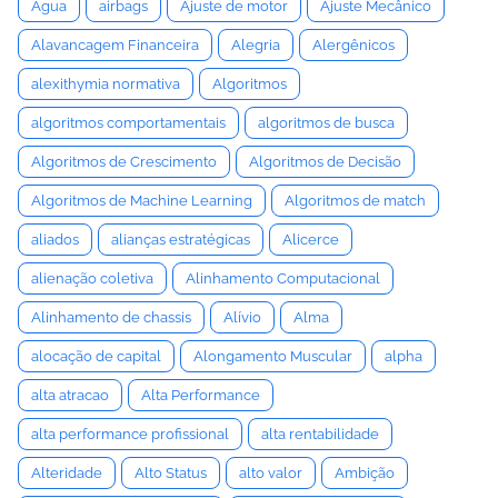
Água
airbags
Ajuste de motor
Ajuste Mecânico
Alavancagem Financeira
Alegria
Alergênicos
alexithymia normativa
Algoritmos
algoritmos comportamentais
algoritmos de busca
Algoritmos de Crescimento
Algoritmos de Decisão
Algoritmos de Machine Learning
Algoritmos de match
aliados
alianças estratégicas
Alicerce
alienação coletiva
Alinhamento Computacional
Alinhamento de chassis
Alívio
Alma
alocação de capital
Alongamento Muscular
alpha
alta atracao
Alta Performance
alta performance profissional
alta rentabilidade
Alteridade
Alto Status
alto valor
Ambição