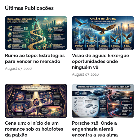
Últimas Publicações
Rumo ao topo: Estratégias
Visão de águia: Enxergue
para vencer no mercado
oportunidades onde
ninguém vê
August 07, 2026
August 07, 2026
Cena um: o início de um
Porsche 718: Onde a
romance sob os holofotes
engenharia alemã
da paixão
encontra a sua alma