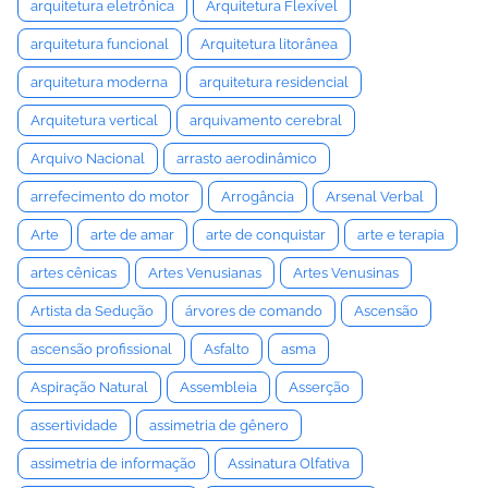
arquitetura eletrônica
Arquitetura Flexível
arquitetura funcional
Arquitetura litorânea
arquitetura moderna
arquitetura residencial
Arquitetura vertical
arquivamento cerebral
Arquivo Nacional
arrasto aerodinâmico
arrefecimento do motor
Arrogância
Arsenal Verbal
Arte
arte de amar
arte de conquistar
arte e terapia
artes cênicas
Artes Venusianas
Artes Venusinas
Artista da Sedução
árvores de comando
Ascensão
ascensão profissional
Asfalto
asma
Aspiração Natural
Assembleia
Asserção
assertividade
assimetria de gênero
assimetria de informação
Assinatura Olfativa