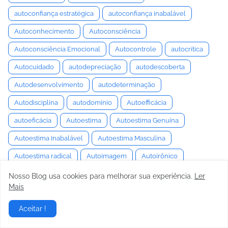
autoconfiança estratégica
autoconfiança inabalável
Autoconhecimento
Autoconsciência
Autoconsciência Emocional
Autocontrole
autocrítica
Autocuidado
autodepreciação
autodescoberta
Autodesenvolvimento
autodeterminação
Autodisciplina
autodomínio
Autoefficácia
autoeficácia
Autoestima
Autoestima Genuína
Autoestima Inabalável
Autoestima Masculina
Autoestima radical
Autoimagem
Autoirônico
Automação
automação avançada
Automação de Luxo
Nosso Blog usa cookies para melhorar sua experiência.
Ler
Mais
automação e bem-estar
automação residencial
Aceitar !
Automação Robótica
Automação Veicular
automobilismo
Automotiva 2025
Automotivo