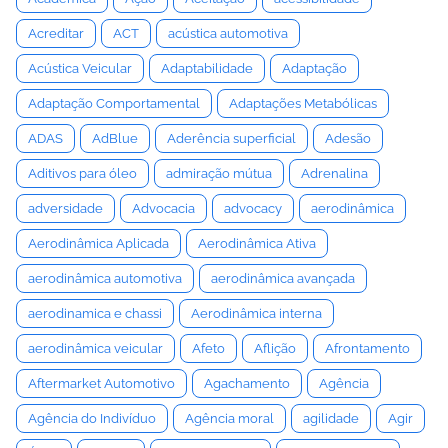
Acreditar
ACT
acústica automotiva
Acústica Veicular
Adaptabilidade
Adaptação
Adaptação Comportamental
Adaptações Metabólicas
ADAS
AdBlue
Aderência superficial
Adesão
Aditivos para óleo
admiração mútua
Adrenalina
adversidade
Advocacia
advocacy
aerodinâmica
Aerodinâmica Aplicada
Aerodinâmica Ativa
aerodinâmica automotiva
aerodinâmica avançada
aerodinamica e chassi
Aerodinâmica interna
aerodinâmica veicular
Afeto
Aflição
Afrontamento
Aftermarket Automotivo
Agachamento
Agência
Agência do Indivíduo
Agência moral
agilidade
Agir