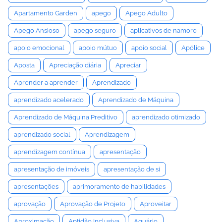
Apartamento Garden
apego
Apego Adulto
Apego Ansioso
apego seguro
aplicativos de namoro
apoio emocional
apoio mútuo
apoio social
Apólice
Aposta
Apreciação diária
Apreciar
Aprender a aprender
Aprendizado
aprendizado acelerado
Aprendizado de Máquina
Aprendizado de Máquina Preditivo
aprendizado otimizado
aprendizado social
Aprendizagem
aprendizagem contínua
apresentação
apresentação de imóveis
apresentação de si
apresentações
aprimoramento de habilidades
aprovação
Aprovação de Projeto
Aproveitar
Aproximação
Aptidão Inclusiva
Aquário