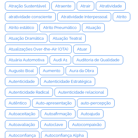
Atração Sustentável
Atraente
Atrair
Atratividade
atratividade consciente
Atratividade Interpessoal
Atrito
Atrito estático
Atrito Pneumático
Atuação
Atuação Dramática
Atuação Teatral
Atualizações Over-the-Air (OTA)
Atuar
Atuária Automotiva
Audi A1
Auditoria de Qualidade
Augusto Boal
Aumento
Aura da Obra
Autenticidade
Autenticidade Estratégica
Autenticidade Radical
Autenticidade relacional
Autêntico
Auto-apresentação
auto-percepção
Autoaceitação
Autoafirmação
Autoajuda
Autoavaliação
Autoclave
Autocompaixão
Autoconfiança
Autoconfiança Alpha